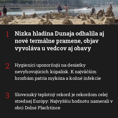
Nízka hladina Dunaja odhalila aj
nové termálne pramene, objav
vyvoláva u vedcov aj obavy
Hygienici upozorňujú na desiatky
nevyhovujúcich kúpalísk. K najväčším
hrozbám patria mykóza a kožné infekcie
Slovenský teplotný rekord je rekordom celej
strednej Európy: Najvyššiu hodnotu namerali v
obci Dolné Plachtince