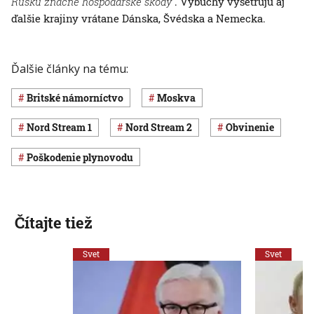
Rusku značné hospodárske škody“
. Výbuchy vyšetrujú aj
ďalšie krajiny vrátane Dánska, Švédska a Nemecka.
Ďalšie články na tému:
britské námorníctvo
Moskva
Nord Stream 1
Nord Stream 2
obvinenie
poškodenie plynovodu
Čítajte tiež
Svet
Svet