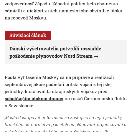
zodpovednosť Západu. Západní politici tieto obvinenia
odmietli a niektorí z nich namiesto toho obvinili z útoku
na ropovod Moskvu.
Súvisiaci článok
Dánski vyšetrovatelia potvrdili rozsiahle
poškodenie plynovodov Nord Stream
Podľa vyhlásenia Moskvy sa na príprave a realizácii
septembrovej akcie podieľali britskí vojaci z tej istej
jednotky, ktorá cvičila ukrajinských vojakov pred
sobotňajším útokom dronov
na ruskú Čiernomorskú flotilu
v Sevastopole.
„Podľa dostupných informácií sa zástupcovia tejto jednotky
britského námorníctva podieľali na plánovaní, organizovaní a
uskutočnení teroristického činu v Baltskom mori 26.