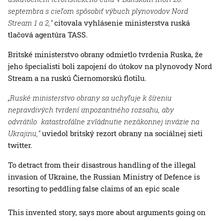
septembra s cieľom spôsobiť výbuch plynovodov Nord
Stream 1 a 2,“
citovala vyhlásenie ministerstva ruská
tlačová agentúra TASS.
Britské ministerstvo obrany odmietlo tvrdenia Ruska, že
jeho špecialisti boli zapojení do útokov na plynovody Nord
Stream a na ruskú Čiernomorskú flotilu.
„Ruské ministerstvo obrany sa uchyľuje k šíreniu
nepravdivých tvrdení impozantného rozsahu, aby
odvrátilo katastrofálne zvládnutie nezákonnej invázie na
Ukrajinu,“
uviedol britský rezort obrany na sociálnej sieti
twitter.
To detract from their disastrous handling of the illegal
invasion of Ukraine, the Russian Ministry of Defence is
resorting to peddling false claims of an epic scale
This invented story, says more about arguments going on