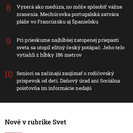
Vyzerá ako medúza, no môže spôsobiť vážne
zranenia. Mechúrovka portugalská zatvára
pláže vo Francúzsku aj Španielsku
Pri prieskume najhlbšej zatopenej priepasti
sveta sa utopil elitný český potápač. Jeho telo
vytiahli z hĺbky 186 metrov
Seniori sa začínajú zaujímať o rodičovský
príspevok od detí. Daňový úrad ani Sociálna
poisťovňa im informácie nedajú
Nové v rubrike Svet