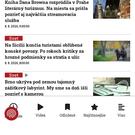
Kniha Dana Browna rozprúdila v Prahe
literárny turizmus. Na miesta sa prišla
pozrieť aj najväčšia streamovacia
služba
8. 8. 2026, 9:00:00
Svet
Na Sicílii končia turistami obľúbené
konské povozy. Po rokoch kritiky za
hrozné podmienky sa stratia z ulíc
8. 8. 2026, 8:00:00
Svet
Brno ukrýva pod zemou tajomný
zážitkový labyrint. My sme sa doň išli
pozrieť s kamerou
8. 8. 2026, 7:00:00
Svet
Viac
Videá
Odložené
Najčítanejšie
Po minúte
VIDEO: Zemetrasenie v Japonsku
zastihlo lekárov uprostred operácie,
pacienta chránili vlastnými telami