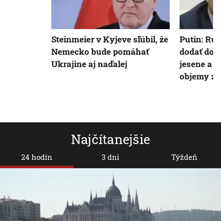
Steinmeier v Kyjeve sľúbil, že
Putin: Rus
Nemecko bude pomáhať
dodať do 
Ukrajine aj naďalej
jesene a 
objemy z
Najčítanejšie
24 hodín
3 dni
Týždeň