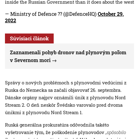
inside the Russian Government than it does about the west
— Ministry of Defence ?? (@DefenceHQ)
October 29,
2022
Súvisiaci článok
Zaznamenali pohyb dronov nad plynovým poľom
v Severnom mori
Správy o nových problémoch s plynovodmi vedúcimi z
Ruska do Nemecka sa začali objavovať 26. septembra.
Dánske orgány najprv oznámili únik z plynovodu Nord
Stream 2. O deň neskôr Švédsko varovalo pred dvoma
únikmi z plynovodu Nord Stream 1.
Ruská generálna prokuratúra odôvodnila takéto
vyšetrovanie tým, že poškodenie plynovodov
„spôsobilo