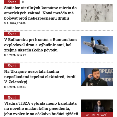
Svet
Státisíce sterilných komárov mieria do
amerických záhrad. Nová metóda má
bojovať proti nebezpečnému druhu
9. 8. 2026, 7:00:00
Svet
V Bulharsku pri hranici s Rumunskom
explodoval dron s výbušninami, bol
zrejme ukrajinského pôvodu
8. 8. 2026, 17:52:27
Svet
Na Ukrajine nezostala žiadna
nepoškodená tepelná elektráreň, tvrdí
V. Zelenskyj
8. 8. 2026, 15:34:46
Svet
Vládna TISZA vybrala meno kandidáta
na nového maďarského prezidenta,
jeho zvolenie sa očakáva budúci týždeň
AKTUALIZOVANÉ