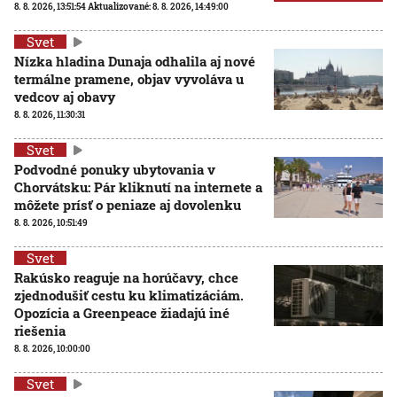
8. 8. 2026, 13:51:54
Aktualizované:
8. 8. 2026, 14:49:00
Svet
Nízka hladina Dunaja odhalila aj nové
termálne pramene, objav vyvoláva u
vedcov aj obavy
8. 8. 2026, 11:30:31
Svet
Podvodné ponuky ubytovania v
Chorvátsku: Pár kliknutí na internete a
môžete prísť o peniaze aj dovolenku
8. 8. 2026, 10:51:49
Svet
Rakúsko reaguje na horúčavy, chce
zjednodušiť cestu ku klimatizáciám.
Opozícia a Greenpeace žiadajú iné
riešenia
8. 8. 2026, 10:00:00
Svet