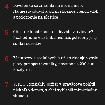
Dovolenka sa zmenila na nočnú moru.
Namiesto oddychu prišli štípance, neporiadok
a podozrenie na ploštice
Chcete klimatizáciu, ale bývate v bytovke?
Rozhodnutie vlastníka nestačí, potrebný je aj
súhlas susedov
Zástupcovia sociálnych služieb žiadajú vyššie
platy pre opatrovateľky, postupne o 200 eur
každý rok
VIDEO: Rozsiahly požiar v Braväcove pohltil
niekoľko domov, v obci vyhlásili mimoriadnu
situáciu