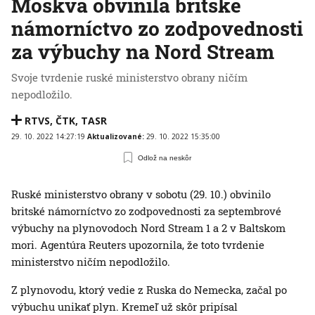
Moskva obvinila britské
námorníctvo zo zodpovednosti
za výbuchy na Nord Stream
Svoje tvrdenie ruské ministerstvo obrany ničím
nepodložilo.
RTVS
,
ČTK
,
TASR
29. 10. 2022 14:27:19
Aktualizované:
29. 10. 2022 15:35:00
Odlož na neskôr
Ruské ministerstvo obrany v sobotu (29. 10.) obvinilo
britské námorníctvo zo zodpovednosti za septembrové
výbuchy na plynovodoch Nord Stream 1 a 2 v Baltskom
mori. Agentúra Reuters upozornila, že toto tvrdenie
ministerstvo ničím nepodložilo.
Z plynovodu, ktorý vedie z Ruska do Nemecka, začal po
výbuchu unikať plyn. Kremeľ už skôr pripísal