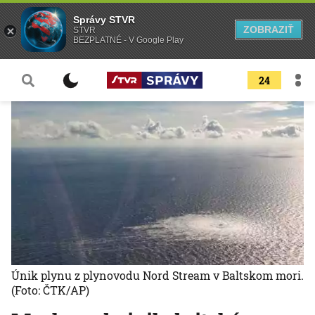
Správy STVR
ZOBRAZIŤ
STVR
BEZPLATNÉ - V Google Play
24
Únik plynu z plynovodu Nord Stream v Baltskom mori.
(Foto: ČTK/AP)