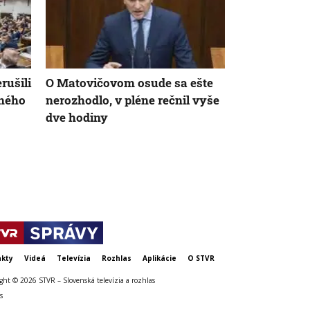
rušili
O Matovičovom osude sa ešte
Výstavba pr
dného
nerozhodlo, v pléne rečnil vyše
elektrárne 
dve hodiny
problémy. T
dokumentáciu
vysokú cen
kty
Videá
Televízia
Rozhlas
Aplikácie
O STVR
ght © 2026 STVR – Slovenská televízia a rozhlas
s