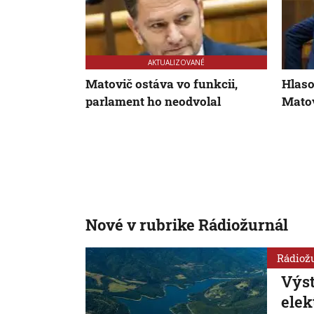
AKTUALIZOVANÉ
Matovič ostáva vo funkcii,
Hlaso
parlament ho neodvolal
Matov
Nové v rubrike Rádiožurnál
Rádiož
Výst
elek