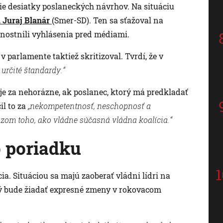
die desiatky poslaneckých návrhov. Na situáciu
 Juraj Blanár
(Smer-SD). Ten sa sťažoval na
dnostnili vyhlásenia pred médiami.
v parlamente taktiež skritizoval. Tvrdí, že v
 určité štandardy.“
 za nehorázne, ak poslanec, ktorý má predkladať
il to za
„nekompetentnosť, neschopnosť a
azom toho, ako vládne súčasná vládna koalícia.“
 poriadku
ia. Situáciou sa majú zaoberať vládni lídri na
ký bude žiadať expresné zmeny v rokovacom