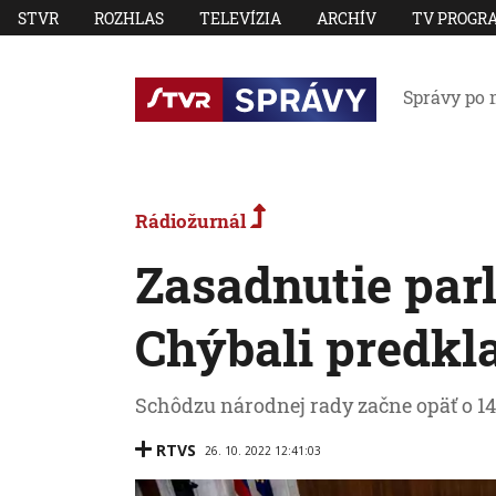
STVR
ROZHLAS
TELEVÍZIA
ARCHÍV
TV PROGR
Správy po 
Rádiožurnál
Zasadnutie parl
Chýbali predkl
Schôdzu národnej rady začne opäť o 14
RTVS
26. 10. 2022 12:41:03