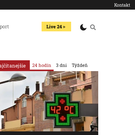
Kontakt
port
Live 24
24 hodín
3 dni
Týždeň
ajčítanejšie