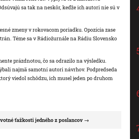
dsúvajú sa tak na neskôr, keďže ich autori nie sú v
xpresné zmeny v rokovacom poriadku. Opozícia zase
strán. Téme sa v Rádiožurnále na Rádiu Slovensko
mente prázdnotou, čo sa odrazilo na výsledku.
chýbali najmä samotní autori návrhov. Podpredseda
ktorý viedol schôdzu, ich musel jeden po druhom
votné ťažkosti jedného z poslancov