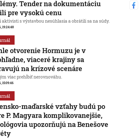
lémy. Tender na dokumentáciu
ili pre vysokú cenu
 aktivisti s výstavbou nesúhlasia a obrátili sa na súdy.
6, 19:24:48
urnál
le otvorenie Hormuzu je v
hľadne, viaceré krajiny sa
ravujú na krízové scenáre
ým viac prehĺbiť nerovnováhu.
6, 15:09:46
urnál
vensko-maďarské vzťahy budú po
e P. Magyara komplikovanejšie,
tológovia upozorňujú na Benešove
réty