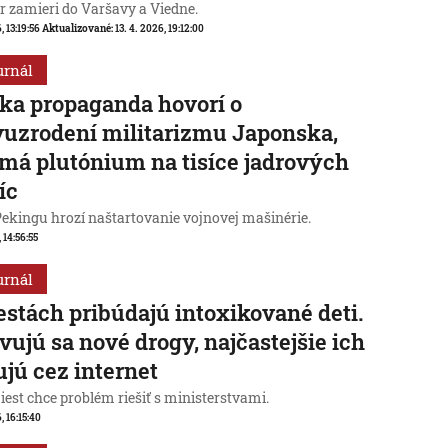
r zamieri do Varšavy a Viedne.
, 13:19:56
Aktualizované:
13. 4. 2026, 19:12:00
urnál
ka propaganda hovorí o
uzrodení militarizmu Japonska,
 má plutónium na tisíce jadrových
íc
Pekingu hrozí naštartovanie vojnovej mašinérie.
, 14:56:55
urnál
stách pribúdajú intoxikované deti.
vujú sa nové drogy, najčastejšie ich
jú cez internet
est chce problém riešiť s ministerstvami.
, 16:15:40