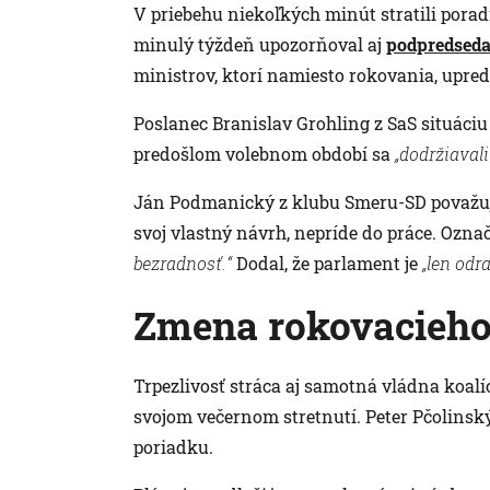
V priebehu niekoľkých minút stratili pora
minulý týždeň upozorňoval aj
podpredseda
ministrov, ktorí namiesto rokovania, upre
Poslanec Branislav Grohling z SaS situáciu 
predošlom volebnom období sa
„dodržiavali
Ján Podmanický z klubu Smeru-SD považuje
svoj vlastný návrh, nepríde do práce. Označ
bezradnosť.“
Dodal, že parlament je
„len odr
Zmena rokovacieho
Trpezlivosť stráca aj samotná vládna koalíc
svojom večernom stretnutí. Peter Pčolins
poriadku.