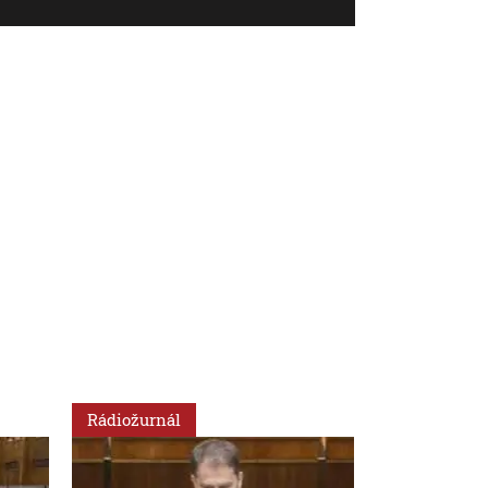
Rádiožurnál
Rádiožurnál