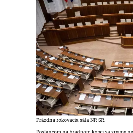
Prázdna rokovacia sála NR SR.
Poslancom na hradnom kopci sa zrejme nec