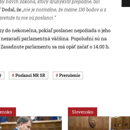
by návrh zákona, ktorý druhýkrát prepadne, bol
“
Dodal, že
„nie je normálne, že máme 130 bodov a z
etože tu nie sú poslanci.“
y do nekonečna, pokiaľ poslanec nepožiada o jeho
m nezaradí parlamentná väčšina. Popoludní sú na
 Zasadnute parlamentu sa má opäť začať o 14.00 h.
ý
poslanci NR SR
prerušenie
vensko
Slovensko