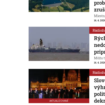
prob
zruš
Miestni
14. 4. 202
Rádiož
Rých
nedo
prip
Môžu t
14. 4. 202
Rádiož
Slo
výhr
poli
dek
AKTUALIZOVANÉ