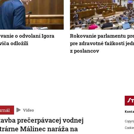
vanie o odvolaní Igora
Rokovanie parlamentu pre
iča odložili
pre zdravotné ťažkosti je
z poslancov
urnál
Video
Konta
avba prečerpávacej vodnej
Copyri
trárne Málinec naráža na
Cookie