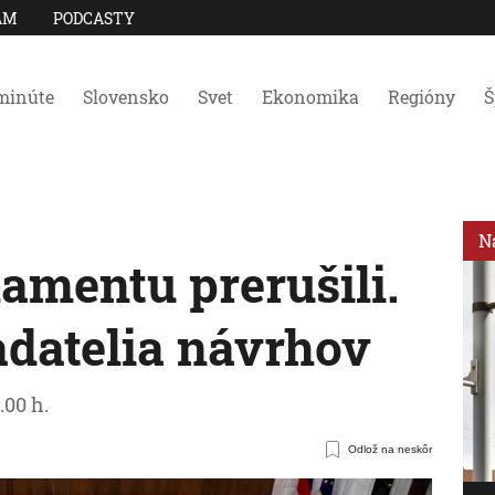
AM
PODCASTY
minúte
Slovensko
Svet
Ekonomika
Regióny
Š
N
amentu prerušili.
adatelia návrhov
.00 h.
Odlož na neskôr