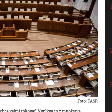
Foto: TASR
hce veľmi rokovať. Vyplýva to z množstva