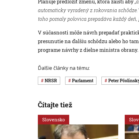
Plánuje predložiť zmenu, ktorá zaistí aby
„a
automaticky vyradený z rokovania schôdze.
toho pomaly polovica prepadáva každý deň, pr
V súčasnosti môže návrh prepadať praktick
presunutie na ďalšiu schôdzu alebo ho ta
programe návrhy z dielne ministra obrany.
Ďalšie články na tému:
NRSR
Parlament
Peter Pčolinsk
Čítajte tiež
Slovensko
Slo