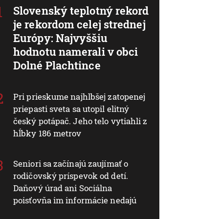
Slovenský teplotný rekord
je rekordom celej strednej
Európy: Najvyššiu
hodnotu namerali v obci
Dolné Plachtince
Pri prieskume najhlbšej zatopenej
priepasti sveta sa utopil elitný
český potápač. Jeho telo vytiahli z
hĺbky 186 metrov
Seniori sa začínajú zaujímať o
rodičovský príspevok od detí.
Daňový úrad ani Sociálna
poisťovňa im informácie nedajú