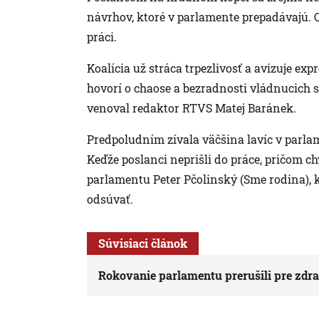
návrhov, ktoré v parlamente prepadávajú. O
práci.
Koalícia už stráca trpezlivosť a avizuje e
hovorí o chaose a bezradnosti vládnucich 
venoval redaktor RTVS Matej Baránek.
Predpoludním zívala väčšina lavíc v parla
Keďže poslanci neprišli do práce, pričom 
parlamentu Peter Pčolinský (Sme rodina), 
odsúvať.
Súvisiaci článok
Rokovanie parlamentu prerušili pre zdra