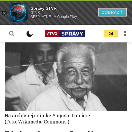
Správy STVR
ZOBRAZIŤ
STVR
BEZPLATNÉ - V Google Play
24
Na archívnej snímke Auguste Lumière.
(Foto: Wikimedia Commons )