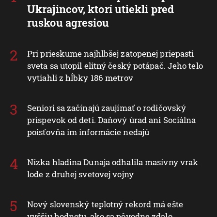
Ukrajincov, ktorí utiekli pred
ruskou agresiou
Pri prieskume najhlbšej zatopenej priepasti
sveta sa utopil elitný český potápač. Jeho telo
vytiahli z hĺbky 186 metrov
Seniori sa začínajú zaujímať o rodičovský
príspevok od detí. Daňový úrad ani Sociálna
poisťovňa im informácie nedajú
Nízka hladina Dunaja odhalila masívny vrak
lode z druhej svetovej vojny
Nový slovenský teplotný rekord má ešte
vyššiu hodnotu, ako sa pôvodne zdalo