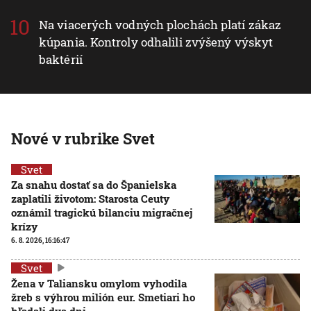
Na viacerých vodných plochách platí zákaz
kúpania. Kontroly odhalili zvýšený výskyt
baktérií
Nové v rubrike Svet
Svet
Za snahu dostať sa do Španielska
zaplatili životom: Starosta Ceuty
oznámil tragickú bilanciu migračnej
krízy
6. 8. 2026, 16:16:47
Svet
Žena v Taliansku omylom vyhodila
žreb s výhrou milión eur. Smetiari ho
hľadali dva dni