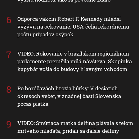
Odporca vakcín Robert F. Kennedy mladší
vyzýva na očkovanie. USA čelia rekordnému
počtu prípadov osýpok
VIDEO: Rokovanie v brazílskom regionálnom
parlamente prerušila milá návšteva. Skupinka
kapybár vošla do budovy hlavným vchodom
Po horúčavách hrozia búrky: V desiatich
okresoch večer, v značnej časti Slovenska
počas piatka
VIDEO: Smútiaca matka delfína plávala s telom
mŕtveho mláďaťa, pridali sa ďalšie delfíny