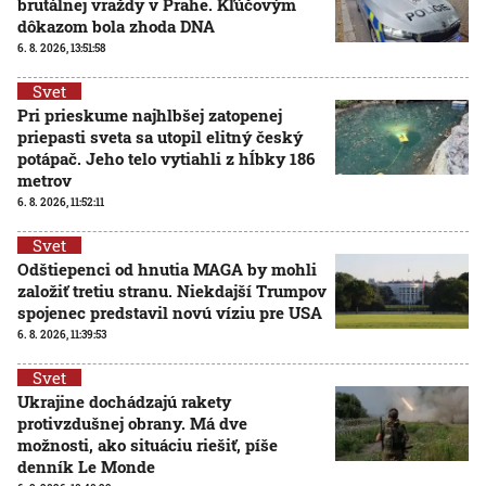
brutálnej vraždy v Prahe. Kľúčovým
dôkazom bola zhoda DNA
6. 8. 2026, 13:51:58
Svet
Pri prieskume najhlbšej zatopenej
priepasti sveta sa utopil elitný český
potápač. Jeho telo vytiahli z hĺbky 186
metrov
6. 8. 2026, 11:52:11
Svet
Odštiepenci od hnutia MAGA by mohli
založiť tretiu stranu. Niekdajší Trumpov
spojenec predstavil novú víziu pre USA
6. 8. 2026, 11:39:53
Svet
Ukrajine dochádzajú rakety
protivzdušnej obrany. Má dve
možnosti, ako situáciu riešiť, píše
denník Le Monde