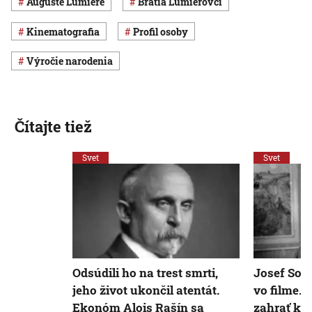
Auguste Lumière
bratia Lumièrovci
kinematografia
profil osoby
výročie narodenia
Čítajte tiež
Svet
Svet
Odsúdili ho na trest smrti,
Josef Somr
jeho život ukončil atentát.
vo filme.
Ekonóm Alois Rašín sa
zahrať ko