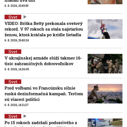
6. 8. 2026, 15:49:55
Svet
VIDEO: Britka Betty prekonala svetový
rekord. V 97 rokoch sa stala najstaršou
ženou, ktorá kráčala po krídle lietadla
6. 8. 2026, 15:40:24
Svet
V ukrajinskej armáde slúži takmer 16-
tisíc zahraničných dobrovoľníkov
6. 8. 2026, 14:26:05
Svet
Pred voľbami vo Francúzsku silnie
ruská dezinformačná kampaň. Terčom
sú viacerí politici
6. 8. 2026, 14:21:27
Svet
Po 15 rokoch zadržali podozrivého z