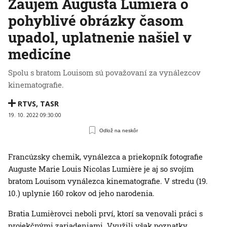
Záujem Augusta Lumièra o
pohyblivé obrázky časom
upadol, uplatnenie našiel v
medicíne
Spolu s bratom Louisom sú považovaní za vynálezcov
kinematografie.
RTVS
,
TASR
19. 10. 2022 09:30:00
Odlož na neskôr
Francúzsky chemik, vynálezca a priekopník fotografie
Auguste Marie Louis Nicolas Lumière je aj so svojím
bratom Louisom vynálezca kinematografie. V stredu (19.
10.) uplynie 160 rokov od jeho narodenia.
Bratia Lumièrovci neboli prví, ktorí sa venovali práci s
projekčnými zariadeniami. Využili však poznatky