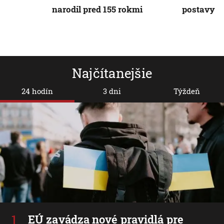
narodil pred 155 rokmi
postavy
Najčítanejšie
24 hodín
3 dni
Týždeň
EÚ zavádza nové pravidlá pre