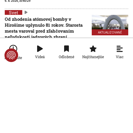
6. 8. 2026, 10:40:29
Svet
Od zhodenia atómovej bomby v
Hirošime uplynulo 81 rokov. Starosta
mesta varoval pred zľahčovaním
AKTUALIZOVANÉ
neľudskosti jadrových zbraní
6. 8. 2026, 10:39:25
Aktualizované:
6. 8. 2026, 13:10:00
Svet
Viac
Videá
Odložené
Najčítanejšie
Po minúte
Dron s výbušninami, ktorý našli na
letisku, predstavuje novú úroveň
nebezpečenstva, tvrdí nemecký
minister vnútra
6. 8. 2026, 10:17:42
Svet
Pri ruskom bombardovaní Charkovskej
oblasti zahynuli traja ľudia. Rusko hlási
obeť po ukrajinskom dronovom útoku
6. 8. 2026, 7:54:40
Svet