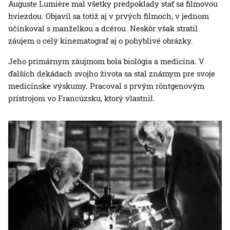
Auguste Lumière mal všetky predpoklady stať sa filmovou
hviezdou. Objavil sa totiž aj v prvých filmoch, v jednom
účinkoval s manželkou a dcérou. Neskôr však stratil
záujem o celý kinematograf aj o pohyblivé obrázky.
Jeho primárnym záujmom bola biológia a medicína. V
ďalších dekádach svojho života sa stal známym pre svoje
medicínske výskumy. Pracoval s prvým röntgenovým
prístrojom vo Francúzsku, ktorý vlastnil.