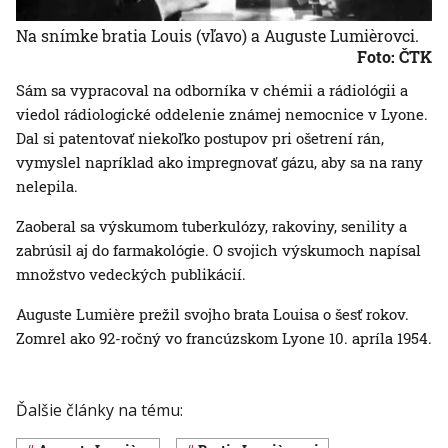
Na snímke bratia Louis (vľavo) a Auguste Lumièrovci.
Foto: ČTK
Sám sa vypracoval na odborníka v chémii a rádiológii a
viedol rádiologické oddelenie známej nemocnice v Lyone.
Dal si patentovať niekoľko postupov pri ošetrení rán,
vymyslel napríklad ako impregnovať gázu, aby sa na rany
nelepila.
Zaoberal sa výskumom tuberkulózy, rakoviny, senility a
zabrúsil aj do farmakológie. O svojich výskumoch napísal
množstvo vedeckých publikácií.
Auguste Lumière prežil svojho brata Louisa o šesť rokov.
Zomrel ako 92-ročný vo francúzskom Lyone 10. apríla 1954.
Ďalšie články na tému: