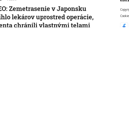
Konta
O: Zemetrasenie v Japonsku
Copyri
ihlo lekárov uprostred operácie,
Cookie
enta chránili vlastnými telami
nakrátko prerušili, no keď otrasy skončili, dokončili ho.
 15:01:59
cký kancelár Merz čelí silnejúcej
ike pre štátnickú neschopnosť. Jeho
ra v udržanie jednotnosti klesá
o čakajú v septembri krajinské voľby.
, 14:44:23
etisku v Lipsku našli najmenej dva
y. Podľa prokuratúry ide o závažný
 na nemeckú infraštruktúru