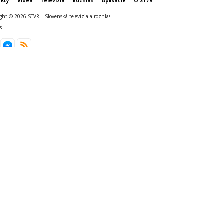
kty
Videá
Televízia
Rozhlas
Aplikácie
O STVR
ght © 2026 STVR – Slovenská televízia a rozhlas
s