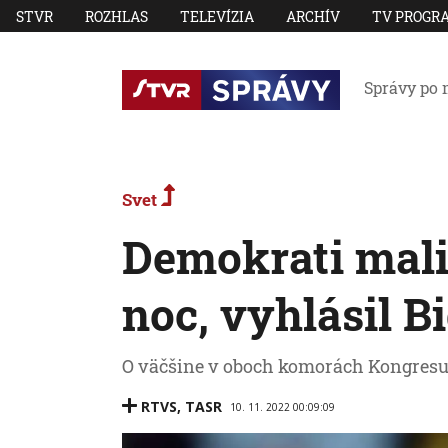
STVR
ROZHLAS
TELEVÍZIA
ARCHÍV
TV PROGR
Správy po 
Svet
Demokrati mali
noc, vyhlásil B
O väčšine v oboch komorách Kongresu 
RTVS
,
TASR
10. 11. 2022 00:09:09