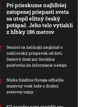
Pri prieskume najhlbšej
zatopenej priepasti sveta
sa utopil elitný český
potápač. Jeho telo vytiahli
z hĺbky 186 metrov
Seniori sa začínajú zaujímať o
rodičovský príspevok od detí.
Daňový úrad ani Sociálna
poisťovňa im informácie nedajú
Nízka hladina Dunaja odhalila
masívny vrak lode z druhej
svetovej vojny
EÚ zavádza nové pravidlá pre