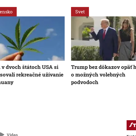
vensko
Svet
i v dvoch štátoch USA si
Trump bez dôkazov opäť h
sovali rekreačné užívanie
o možných volebných
huany
podvodoch
Video