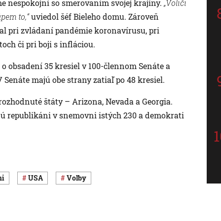
me nespokojní so smerovaním svojej krajiny.
„Voliči
ápem to,“
uviedol šéf Bieleho domu. Zároveň
jal pri zvládaní pandémie koronavírusu, pri
ch či pri boji s infláciou.
li o obsadení 35 kresiel v 100-člennom Senáte a
Senáte majú obe strany zatiaľ po 48 kresiel.
nerozhodnuté štáty – Arizona, Nevada a Georgia.
ú republikáni v snemovni istých 230 a demokrati
ni
USA
voľby