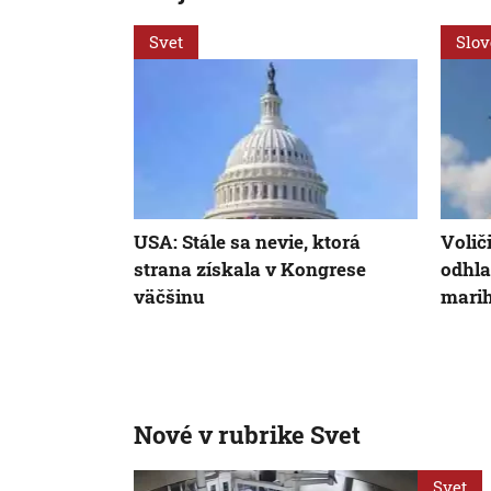
Svet
Slo
USA: Stále sa nevie, ktorá
Volič
strana získala v Kongrese
odhla
väčšinu
mari
Nové v rubrike Svet
Svet