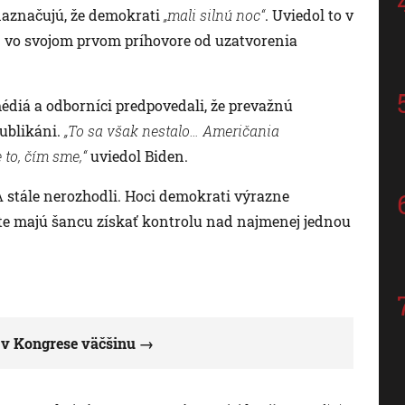
naznačujú, že demokrati
„mali silnú noc“
. Uviedol to v
en vo svojom prvom príhovore od uzatvorenia
édiá a odborníci predpovedali, že prevažnú
ublikáni.
„To sa však nestalo… Američania
 to, čím sme,“
uviedol Biden.
stále nerozhodli. Hoci demokrati výrazne
šte majú šancu získať kontrolu nad najmenej jednou
a v Kongrese väčšinu