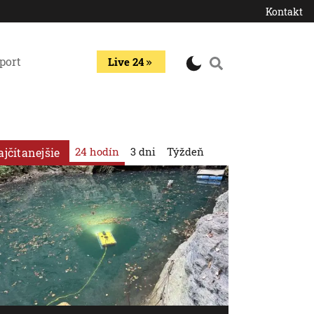
Kontakt
port
Live 24
24 hodín
3 dni
Týždeň
ajčítanejšie