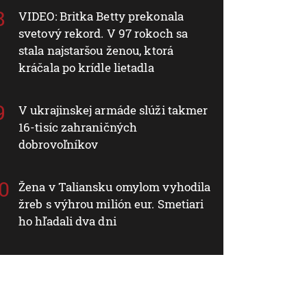
VIDEO: Britka Betty prekonala
svetový rekord. V 97 rokoch sa
stala najstaršou ženou, ktorá
kráčala po krídle lietadla
V ukrajinskej armáde slúži takmer
16-tisíc zahraničných
dobrovoľníkov
Žena v Taliansku omylom vyhodila
žreb s výhrou milión eur. Smetiari
ho hľadali dva dni