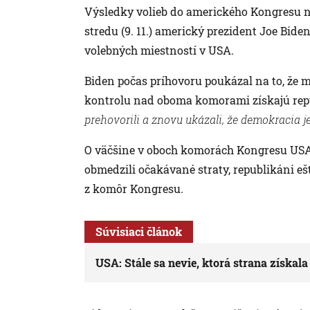
Výsledky volieb do amerického Kongresu 
stredu (9. 11.) americký prezident Joe Bid
volebných miestností v USA.
Biden počas príhovoru poukázal na to, že m
kontrolu nad oboma komorami získajú rep
prehovorili a znovu ukázali, že demokracia je
O väčšine v oboch komorách Kongresu USA 
obmedzili očakávané straty, republikáni e
z komôr Kongresu.
Súvisiaci článok
USA: Stále sa nevie, ktorá strana získal