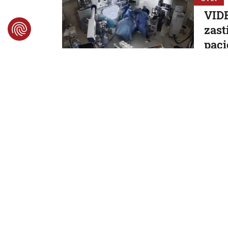
VIDE
zast
paci
Zákrok 
7. 8. 2026,
Svet
Neme
krit
dôve
Nemeck
7. 8. 2026
Svet
Na l
dron
útok