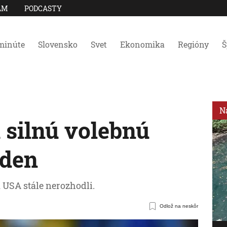
AM
PODCASTY
minúte
Slovensko
Svet
Ekonomika
Regióny
Š
N
 silnú volebnú
iden
USA stále nerozhodli.
Odlož na neskôr