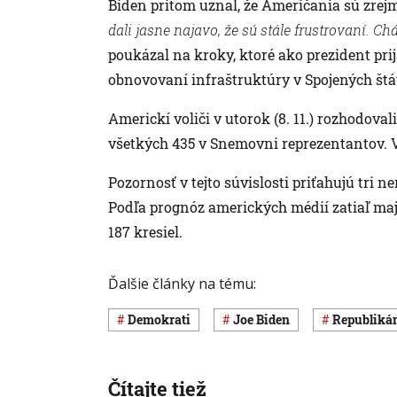
Biden pritom uznal, že Američania sú zrej
dali jasne najavo, že sú stále frustrovaní. Ch
poukázal na kroky, ktoré ako prezident pri
obnovovaní infraštruktúry v Spojených štáto
Americkí voliči v utorok (8. 11.) rozhodova
všetkých 435 v Snemovni reprezentantov. V 
Pozornosť v tejto súvislosti priťahujú tri 
Podľa prognóz amerických médií zatiaľ maj
187 kresiel.
Ďalšie články na tému:
Demokrati
Joe Biden
republiká
Čítajte tiež