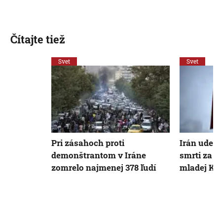
Čítajte tiež
Svet
Svet
Pri zásahoch proti
Irán udeli
demonštrantom v Iráne
smrti za p
zomrelo najmenej 378 ľudí
mladej K