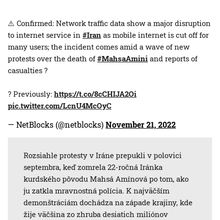
⚠️ Confirmed: Network traffic data show a major disruption
to internet service in
#Iran
as mobile internet is cut off for
many users; the incident comes amid a wave of new
protests over the death of
#MahsaAmini
and reports of
casualties ?
? Previously:
https://t.co/8cCHIJA2Oi
pic.twitter.com/LcnU4McOyC
— NetBlocks (@netblocks)
November 21, 2022
Rozsiahle protesty v Iráne prepukli v polovici
septembra, keď zomrela 22-ročná Iránka
kurdského pôvodu Mahsá Amínová po tom, ako
ju zatkla mravnostná polícia. K najväčším
demonštráciám dochádza na západe krajiny, kde
žije väčšina zo zhruba desiatich miliónov