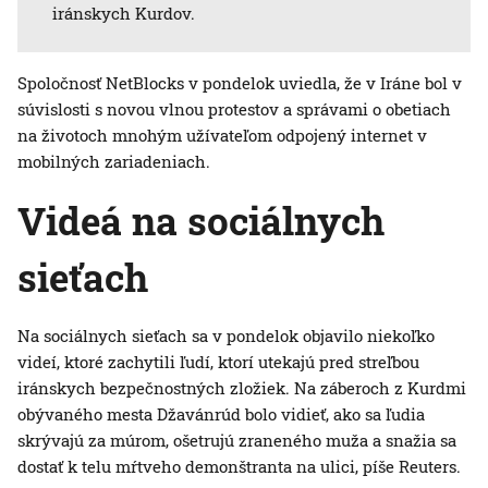
iránskych Kurdov.
Spoločnosť NetBlocks v pondelok uviedla, že v Iráne bol v
súvislosti s novou vlnou protestov a správami o obetiach
na životoch mnohým užívateľom odpojený internet v
mobilných zariadeniach.
Videá na sociálnych
sieťach
Na sociálnych sieťach sa v pondelok objavilo niekoľko
videí, ktoré zachytili ľudí, ktorí utekajú pred streľbou
iránskych bezpečnostných zložiek. Na záberoch z Kurdmi
obývaného mesta Džavánrúd bolo vidieť, ako sa ľudia
skrývajú za múrom, ošetrujú zraneného muža a snažia sa
dostať k telu mŕtveho demonštranta na ulici, píše Reuters.