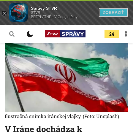
Správy STVR
ZOBRAZIŤ
STVR
BEZPLATNÉ - V Google Play
24
Ilustračná snímka iránskej vlajky.
(Foto: Unsplash)
V Iráne dochádza k