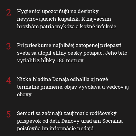
Hygienici upozorňujú na desiatky
nevyhovujúcich kúpalísk. K najväčším
hrozbám patria mykóza a kožné infekcie
Pri prieskume najhlbšej zatopenej priepasti
sveta sa utopil elitný český potápač. Jeho telo
vytiahli z hĺbky 186 metrov
Nízka hladina Dunaja odhalila aj nové
termálne pramene, objav vyvoláva u vedcov aj
obavy
Seniori sa začínajú zaujímať o rodičovský
príspevok od detí. Daňový úrad ani Sociálna
poisťovňa im informácie nedajú