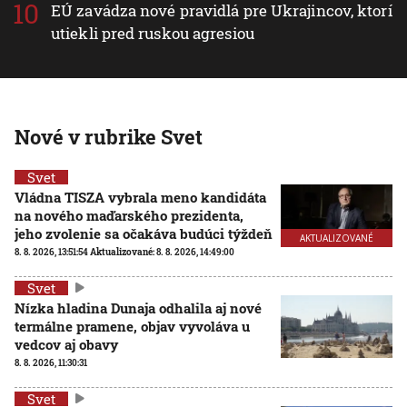
EÚ zavádza nové pravidlá pre Ukrajincov, ktorí
utiekli pred ruskou agresiou
Nové v rubrike Svet
Svet
Vládna TISZA vybrala meno kandidáta
na nového maďarského prezidenta,
jeho zvolenie sa očakáva budúci týždeň
AKTUALIZOVANÉ
8. 8. 2026, 13:51:54
Aktualizované:
8. 8. 2026, 14:49:00
Svet
Nízka hladina Dunaja odhalila aj nové
termálne pramene, objav vyvoláva u
vedcov aj obavy
8. 8. 2026, 11:30:31
Svet