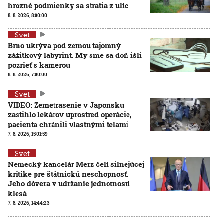
hrozné podmienky sa stratia z ulíc
8. 8. 2026, 8:00:00
Svet
Brno ukrýva pod zemou tajomný
zážitkový labyrint. My sme sa doň išli
pozrieť s kamerou
8. 8. 2026, 7:00:00
Svet
VIDEO: Zemetrasenie v Japonsku
zastihlo lekárov uprostred operácie,
pacienta chránili vlastnými telami
7. 8. 2026, 15:01:59
Svet
Nemecký kancelár Merz čelí silnejúcej
kritike pre štátnickú neschopnosť.
Jeho dôvera v udržanie jednotnosti
klesá
7. 8. 2026, 14:44:23