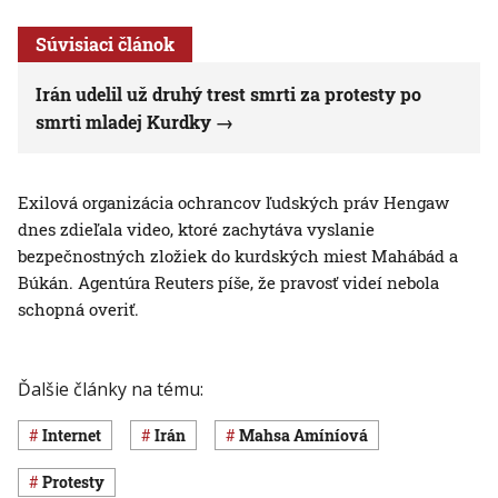
Súvisiaci článok
Irán udelil už druhý trest smrti za protesty po
smrti mladej Kurdky
Exilová organizácia ochrancov ľudských práv Hengaw
dnes zdieľala video, ktoré zachytáva vyslanie
bezpečnostných zložiek do kurdských miest Mahábád a
Búkán. Agentúra Reuters píše, že pravosť videí nebola
schopná overiť.
Ďalšie články na tému:
internet
Irán
Mahsa Amíníová
protesty