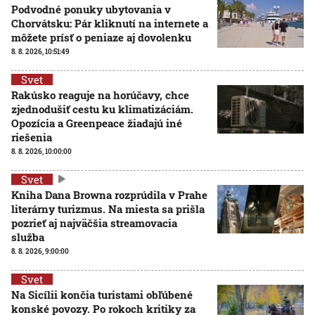
Podvodné ponuky ubytovania v
Chorvátsku: Pár kliknutí na internete a
môžete prísť o peniaze aj dovolenku
8. 8. 2026, 10:51:49
Svet
Rakúsko reaguje na horúčavy, chce
zjednodušiť cestu ku klimatizáciám.
Opozícia a Greenpeace žiadajú iné
riešenia
8. 8. 2026, 10:00:00
Svet
Kniha Dana Browna rozprúdila v Prahe
literárny turizmus. Na miesta sa prišla
pozrieť aj najväčšia streamovacia
služba
8. 8. 2026, 9:00:00
Svet
Na Sicílii končia turistami obľúbené
konské povozy. Po rokoch kritiky za