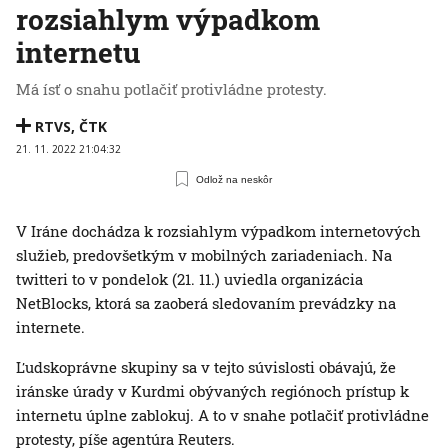
rozsiahlym výpadkom
internetu
Má ísť o snahu potlačiť protivládne protesty.
RTVS
,
ČTK
21. 11. 2022 21:04:32
Odlož na neskôr
V Iráne dochádza k rozsiahlym výpadkom internetových
služieb, predovšetkým v mobilných zariadeniach. Na
twitteri to v pondelok (21. 11.) uviedla organizácia
NetBlocks, ktorá sa zaoberá sledovaním prevádzky na
internete.
Ľudskoprávne skupiny sa v tejto súvislosti obávajú, že
iránske úrady v Kurdmi obývaných regiónoch prístup k
internetu úplne zablokuj. A to v snahe potlačiť protivládne
protesty, píše agentúra Reuters.