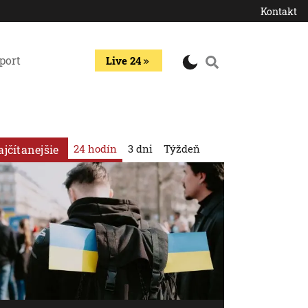
Kontakt
port
Live 24
24 hodín
3 dni
Týždeň
ajčítanejšie