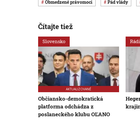
obmedzené právomoci
pád vlády
Čítajte tiež
Slovensko
Rádi
AKTUALIZOVANÉ
Občiansko-demokratická
Heger
platforma odchádza z
kraji
poslaneckého klubu OĽANO