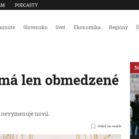
AM
PODCASTY
minúte
Slovensko
Svet
Ekonomika
Regióny
Š
N
 má len obmedzené
a nevymenuje novú.
Odlož na neskôr