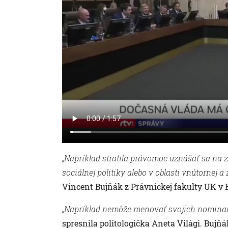
„Napríklad stratila právomoc uznášať sa na 
sociálnej politiky alebo v oblasti vnútornej a 
Vincent Bujňák z Právnickej fakulty UK v Br
„Napríklad nemôže menovať svojich nominant
spresnila politologička Aneta Világi. Bujňá