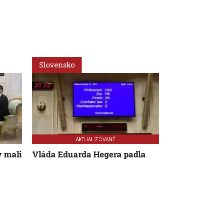
Slovensko
Slovensko
AKTUALIZOVANÉ
AK
y mali
Vláda Eduarda Hegera padla
Nový sloven
rekord má e
ako sa pôvo