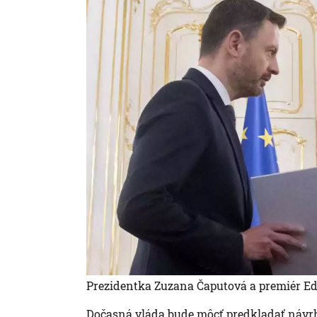
Prezidentka Zuzana Čaputová a premiér E
Dočasná vláda bude môcť predkladať návrh