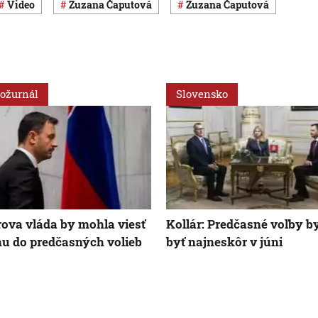
Video
Zuzana Čaputová
Zuzana Čaputová
ožurnál
Slovensko
ova vláda by mohla viesť
Kollár: Predčasné voľby b
nu do predčasných volieb
byť najneskôr v júni