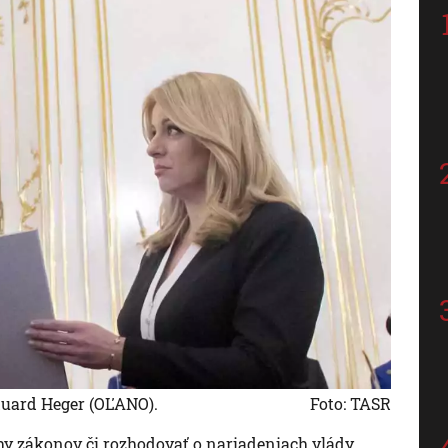
duard Heger (OĽANO).
Foto: TASR
y zákonov či rozhodovať o nariadeniach vlády.