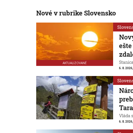
Nové v rubrike Slovensko
Sloven
Nový
ešte
zdal
Stanic
AKTUALIZOVANÉ
6. 8. 2026
Sloven
Náro
preb
Tar
Vláda 
6. 8. 2026,