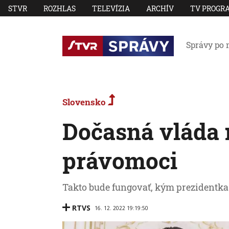
STVR
ROZHLAS
TELEVÍZIA
ARCHÍV
TV PROGR
Správy po 
Slovensko
Dočasná vláda
právomoci
Takto bude fungovať, kým prezidentk
RTVS
16. 12. 2022 19:19:50