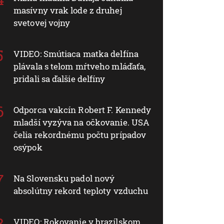
masívny vrak lode z druhej
svetovej vojny
VIDEO: Smútiaca matka delfína
plávala s telom mŕtveho mláďaťa,
pridali sa ďalšie delfíny
Odporca vakcín Robert F. Kennedy
mladší vyzýva na očkovanie. USA
čelia rekordnému počtu prípadov
osýpok
Na Slovensku padol nový
absolútny rekord teploty vzduchu
VIDEO: Rokovanie v brazílskom