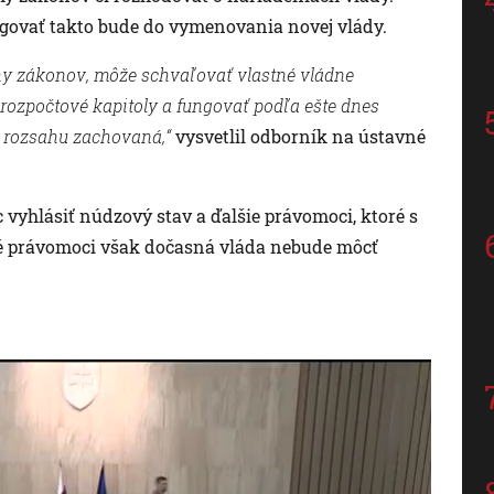
ungovať takto bude do vymenovania novej vlády.
hy zákonov, môže schvaľovať vlastné vládne
 rozpočtové kapitoly a fungovať podľa ešte dnes
 rozsahu zachovaná,“
vysvetlil odborník na ústavné
vyhlásiť núdzový stav a ďalšie právomoci, ktoré s
ré právomoci však dočasná vláda nebude môcť