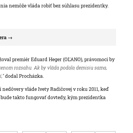
nia nemôže vláda robiť bez súhlasu prezidentky.
era
ažoval premiér Eduard Heger (OĽANO), právomoci by
zenom rozsahu. Ak by vláda podala demisiu sama,
,“
dodal Procházka.
í nedôvery vláde Ivety Radičovej v roku 2011, keď
a bude takto fungovať dovtedy, kým prezidentka