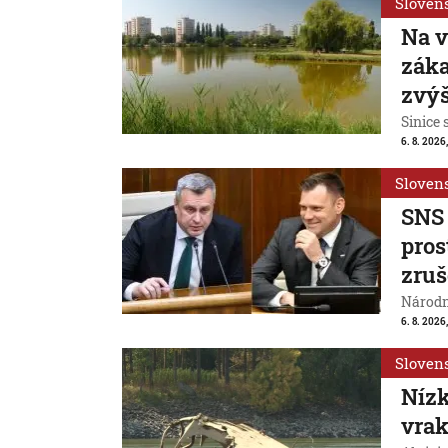
Sloven
Na v
záka
zvýš
Sinice 
6. 8. 2026,
Sloven
SNS 
pros
zruš
Národn
6. 8. 2026,
Sloven
Nízk
vrak