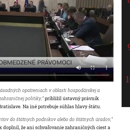
zásadných opatreniach v oblasti hospodárskej a
zahraničnej politiky,“
priblížil ústavný právnik
atislave. Na iné potrebuje súhlas hlavy štátu.
ov do štátnych podnikov alebo do štátnych úradov,“
k doplnil, že ani schvaľovanie zahraničných ciest a