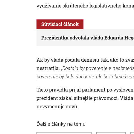
využívanie skráteného legislatívneho kona
Súvisiaci článok
Prezidentka odvolala vládu Eduarda Heg
Ak by vláda podala demisiu tak, ako to zv
nestratila.
„Dostala by poverenie v neobmed
poverenie by bolo dočasné, ale bez obmedzení
Tieto pravidlá prijal parlament po vysloven
prezident získal silnejšie právomoci. Vlád
nevymenuje novú.
Ďalšie články na tému: