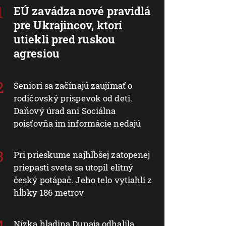
EÚ zavádza nové pravidlá
pre Ukrajincov, ktorí
utiekli pred ruskou
agresiou
Seniori sa začínajú zaujímať o
rodičovský príspevok od detí.
Daňový úrad ani Sociálna
poisťovňa im informácie nedajú
Pri prieskume najhlbšej zatopenej
priepasti sveta sa utopil elitný
český potápač. Jeho telo vytiahli z
hĺbky 186 metrov
Nízka hladina Dunaja odhalila