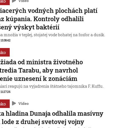
sko
Video
iacerých vodných plochách platí
z kúpania. Kontroly odhalili
ený výskyt baktérií
sa množia v teplej, stojatej vode bohatej na fosfor a dusík.
 13:38:42
sko
žiada od ministra životného
tredia Tarabu, aby navrhol
enie uznesení k zonáciám
iari reagujú na vyjadrenia štátneho tajomníka F. Kuffu.
 11:27:26
sko
Video
a hladina Dunaja odhalila masívny
 lode z druhej svetovej vojny