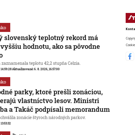
sko
Konta
 slovenský teplotný rekord má
Copyri
 vyššiu hodnotu, ako sa pôvodne
Cookie
o
a zaznamenala teplotu 42,2 stupňa Celzia.
, 14:59:28
Aktualizované:
6. 8. 2026, 16:57:00
sko
dné parky, ktoré prešli zonáciou,
erajú vlastníctvo lesov. Ministri
aba a Takáč podpísali memorandum
schválila zonácie štyroch národných parkov.
 13:53:32