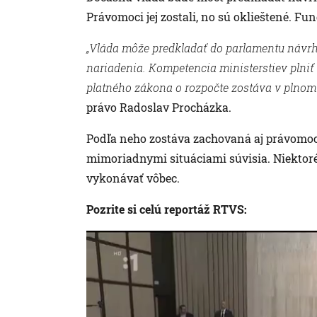
Právomoci jej zostali, no sú oklieštené. F
„Vláda môže predkladať do parlamentu návr
nariadenia. Kompetencia ministerstiev plniť
platného zákona o rozpočte zostáva v plnom
právo Radoslav Procházka.
Podľa neho zostáva zachovaná aj právomoc 
mimoriadnymi situáciami súvisia. Niekto
vykonávať vôbec.
Pozrite si celú reportáž RTVS: