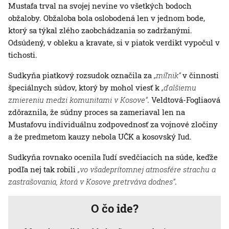
Mustafa trval na svojej nevine vo všetkých bodoch
obžaloby. Obžaloba bola oslobodená len v jednom bode,
ktorý sa týkal zlého zaobchádzania so zadržanými.
Odsúdený, v obleku a kravate, si v piatok verdikt vypočul v
tichosti.
Sudkyňa piatkový rozsudok označila za
„míľnik“
v činnosti
špeciálnych súdov, ktorý by mohol viesť k
„ďalšiemu
zmiereniu medzi komunitami v Kosove“
. Veldtová-Fogliaová
zdôraznila, že súdny proces sa zameriaval len na
Mustafovu individuálnu zodpovednosť za vojnové zločiny
a že predmetom kauzy nebola UČK a kosovský ľud.
Sudkyňa rovnako ocenila ľudí svedčiacich na súde, keďže
podľa nej tak robili
„vo všadeprítomnej atmosfére strachu a
zastrašovania, ktorá v Kosove pretrváva dodnes“
.
O čo ide?