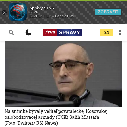
Správy STVR
ZOBRAZIŤ
STVR
BEZPLATNÉ - V Google Play
24
Na snímke bývalý veliteľ povstaleckej Kosovskej
oslobodzovacej armády (UČK) Salih Mustafa.
(Foto: Twitter/ RSI News)