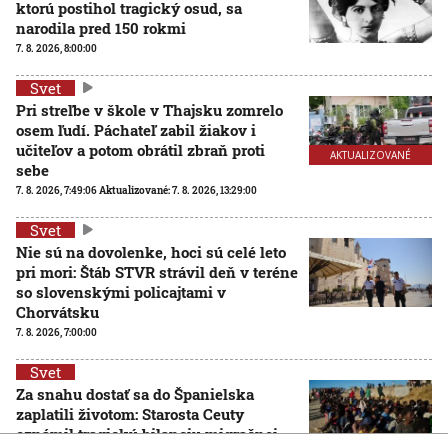
ktorú postihol tragický osud, sa
narodila pred 150 rokmi
7. 8. 2026, 8:00:00
Svet
Pri streľbe v škole v Thajsku zomrelo
osem ľudí. Páchateľ zabil žiakov i
učiteľov a potom obrátil zbraň proti
AKTUALIZOVANÉ
sebe
7. 8. 2026, 7:49:06
Aktualizované:
7. 8. 2026, 13:29:00
Svet
Nie sú na dovolenke, hoci sú celé leto
pri mori: Štáb STVR strávil deň v teréne
so slovenskými policajtami v
Chorvátsku
7. 8. 2026, 7:00:00
Svet
Za snahu dostať sa do Španielska
zaplatili životom: Starosta Ceuty
oznámil tragickú bilanciu migračnej