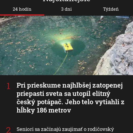
24 hodín
3 dni
Týždeň
Pri prieskume najhlbšej zatopenej
priepasti sveta sa utopil elitný
český potápač. Jeho telo vytiahli z
hĺbky 186 metrov
Seniori sa začínajú zaujímať o rodičovský