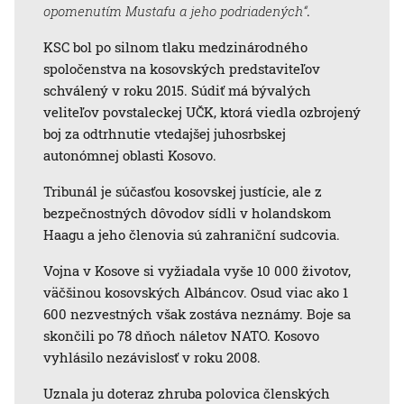
opomenutím Mustafu a jeho podriadených“
.
KSC bol po silnom tlaku medzinárodného
spoločenstva na kosovských predstaviteľov
schválený v roku 2015. Súdiť má bývalých
veliteľov povstaleckej UČK, ktorá viedla ozbrojený
boj za odtrhnutie vtedajšej juhosrbskej
autonómnej oblasti Kosovo.
Tribunál je súčasťou kosovskej justície, ale z
bezpečnostných dôvodov sídli v holandskom
Haagu a jeho členovia sú zahraniční sudcovia.
Vojna v Kosove si vyžiadala vyše 10 000 životov,
väčšinou kosovských Albáncov. Osud viac ako 1
600 nezvestných však zostáva neznámy. Boje sa
skončili po 78 dňoch náletov NATO. Kosovo
vyhlásilo nezávislosť v roku 2008.
Uznala ju doteraz zhruba polovica členských