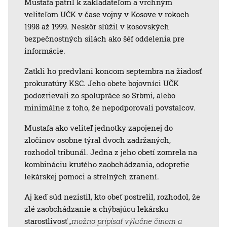
Mustafa patril k zakladateľom a vrchným
veliteľom UČK v čase vojny v Kosove v rokoch
1998 až 1999. Neskôr slúžil v kosovských
bezpečnostných silách ako šéf oddelenia pre
informácie.
Zatkli ho predvlani koncom septembra na žiadosť
prokuratúry KSC. Jeho obete bojovníci UČK
podozrievali zo spolupráce so Srbmi, alebo
minimálne z toho, že nepodporovali povstalcov.
Mustafa ako veliteľ jednotky zapojenej do
zločinov osobne týral dvoch zadržaných,
rozhodol tribunál. Jedna z jeho obetí zomrela na
kombináciu krutého zaobchádzania, odopretie
lekárskej pomoci a strelných zranení.
Aj keď súd nezistil, kto obeť postrelil, rozhodol, že
zlé zaobchádzanie a chýbajúcu lekársku
starostlivosť
„možno pripísať výlučne činom a