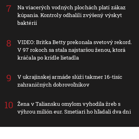
Na viacerých vodných plochách platí zákaz
kúpania. Kontroly odhalili zvýšený výskyt
baktérií
VIDEO: Britka Betty prekonala svetový rekord.
V 97 rokoch sa stala najstaršou ženou, ktorá
kráčala po krídle lietadla
V ukrajinskej armáde slúži takmer 16-tisíc
zahraničných dobrovoľníkov
Žena v Taliansku omylom vyhodila žreb s
výhrou milión eur. Smetiari ho hľadali dva dni