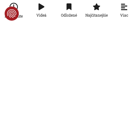
krízy
6. 8. 2026, 16:16:47
Viac
Videá
Odložené
Najčítanejšie
Po minúte
Svet
Žena v Taliansku omylom vyhodila
žreb s výhrou milión eur. Smetiari ho
hľadali dva dni
6. 8. 2026, 15:49:55
Svet
VIDEO: Britka Betty prekonala svetový
rekord. V 97 rokoch sa stala najstaršou
ženou, ktorá kráčala po krídle lietadla
6. 8. 2026, 15:40:24
Svet
V ukrajinskej armáde slúži takmer 16-
tisíc zahraničných dobrovoľníkov
6. 8. 2026, 14:26:05
Svet
Pred voľbami vo Francúzsku silnie