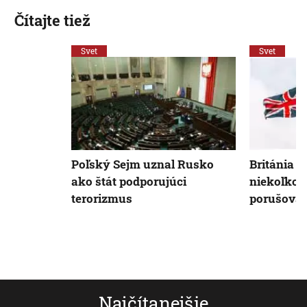
Čítajte tiež
Svet
Svet
Poľský Sejm uznal Rusko
Británia a
ako štát podporujúci
niekoľko 
terorizmus
porušovan
Najčítanejšie