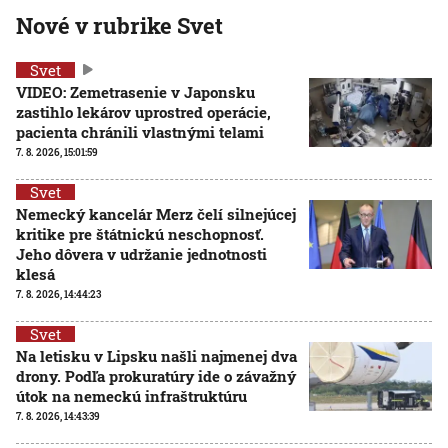
Nové v rubrike Svet
Svet
VIDEO: Zemetrasenie v Japonsku
zastihlo lekárov uprostred operácie,
pacienta chránili vlastnými telami
7. 8. 2026, 15:01:59
Svet
Nemecký kancelár Merz čelí silnejúcej
kritike pre štátnickú neschopnosť.
Jeho dôvera v udržanie jednotnosti
klesá
7. 8. 2026, 14:44:23
Svet
Na letisku v Lipsku našli najmenej dva
drony. Podľa prokuratúry ide o závažný
útok na nemeckú infraštruktúru
7. 8. 2026, 14:43:39