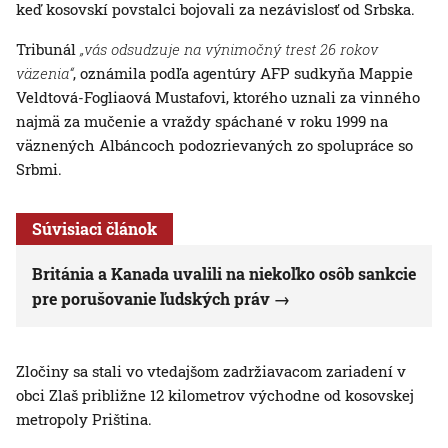
keď kosovskí povstalci bojovali za nezávislosť od Srbska.
Tribunál
„vás odsudzuje na výnimočný trest 26 rokov
väzenia“
, oznámila podľa agentúry AFP sudkyňa Mappie
Veldtová-Fogliaová Mustafovi, ktorého uznali za vinného
najmä za mučenie a vraždy spáchané v roku 1999 na
väznených Albáncoch podozrievaných zo spolupráce so
Srbmi.
Súvisiaci článok
Británia a Kanada uvalili na niekoľko osôb sankcie
pre porušovanie ľudských práv
Zločiny sa stali vo vtedajšom zadržiavacom zariadení v
obci Zlaš približne 12 kilometrov východne od kosovskej
metropoly Priština.