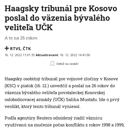
Haagsky tribunál pre Kosovo
poslal do väzenia bývalého
veliteľa UČK
A to na 26 rokov.
RTVS
,
ČTK
16. 12. 2022 11:01:35
Aktualizované:
16. 12. 2022 14:41:00
Odlož na neskôr
Haagsky osobitný tribunál pre vojnové zločiny v Kosove
(KSC) v piatok (16. 12.) usvedčil a poslal na 26 rokov do
väzenia bývalého veliteľa povstaleckej Kosovskej
oslobodzovacej armády (UČK) Saliha Mustafu. Ide o prvý
verdikt, ktorý tento tribunál vyniesol.
Podľa agentúry Reuters odsúdený riadil väznicu
využívanú na mučenie počas konfliktu z rokov 1998 a 1999,