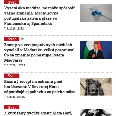
Svet
Vyzerá ako medúza, no môže spôsobiť
vážne zranenia. Mechúrovka
portugalská zatvára pláže vo
Francúzsku aj Španielsku
7. 8. 2026, 13:15:11
Svet
Zmeny vo verejnoprávnych médiách
vyvolali v Maďarsku veľkú pozornosť.
Čo sa zmenilo po nástupe Pétera
Magyara?
7. 8. 2026, 11:17:29
Svet
Bizarný recept na ochranu pred
horúčavami: V Severnej Kórei
odporúčajú aj polievku zo psieho mäsa
7. 8. 2026, 9:39:55
Svet
Z kurtizány dvojitý agent: Mata Hari,