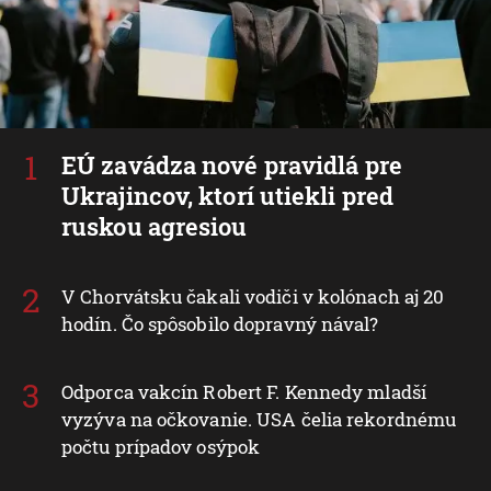
EÚ zavádza nové pravidlá pre
Ukrajincov, ktorí utiekli pred
ruskou agresiou
V Chorvátsku čakali vodiči v kolónach aj 20
hodín. Čo spôsobilo dopravný nával?
Odporca vakcín Robert F. Kennedy mladší
vyzýva na očkovanie. USA čelia rekordnému
počtu prípadov osýpok