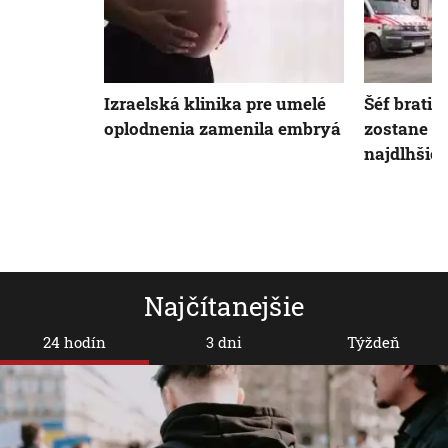
Izraelská klinika pre umelé
Šéf brati
oplodnenia zamenila embryá
zostane na
najdlhšie
Najčítanejšie
24 hodín
3 dni
Týždeň