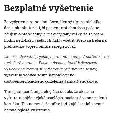
Bezplatné vyšetrenie
Za vyšetrenia sa neplatí. Osemčlenný tím za niekoľko
desiatok minút zistí, či pacient trpí chorobou pečene.
Záujem o prehliadky je niekedy taký veľký, že za osem
hodín nedokážu všetkých ľudí vyšetriť. Preto sa treba na
prehliadku vopred online zaregistrovať.
„Je to bezbolestné, rýchle, netraumatizujúce. Analýza zhruba
trvá 13 až 14 minút. Pacient dostane hneď k dispozícii
výsledky na ktorom sú vyšetrenia pečeňových testov,“
vysvetlila vedúca sestra hepotologicko-
gastroenterologického oddelenia Janka Nenčáková.
Transplantačná hepatologička dodala, že ak sa na
vyšetrení nájde nejaká patológia, pacient dostane zelenú
kartičku. Tá znamená, že uňho indikujú špecializované
hepatologické vyšetrenie.