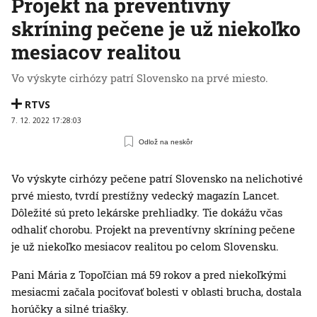
Projekt na preventívny
skríning pečene je už niekoľko
mesiacov realitou
Vo výskyte cirhózy patrí Slovensko na prvé miesto.
RTVS
7. 12. 2022 17:28:03
Odlož na neskôr
Vo výskyte cirhózy pečene patrí Slovensko na nelichotivé
prvé miesto, tvrdí prestížny vedecký magazín Lancet.
Dôležité sú preto lekárske prehliadky. Tie dokážu včas
odhaliť chorobu. Projekt na preventívny skríning pečene
je už niekoľko mesiacov realitou po celom Slovensku.
Pani Mária z Topoľčian má 59 rokov a pred niekoľkými
mesiacmi začala pociťovať bolesti v oblasti brucha, dostala
horúčky a silné triašky.