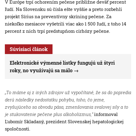
V Európe trpí ochorením pečene približne deväť percent
ľudí. Na Slovensku sú čísla ešte vyššie a preto rozbehli
projekt Sírius na preventívny skríning pečene. Za
niekoľko mesiacov vyšetrili viac ako 1 500 ľudí, z toho 14
percent z nich trpí predstupňom cirhózy pečene.
Súvisiaci článok
Elektronické výmenné lístky fungujú už štyri
roky, no využívajú sa málo
„To máme aj z iných zdrojov už vypočítané, že sa do popredia
derú následky nedostatku pohybu, toho, čo jeme,
zvyšujúceho sa obvodu pása, zmenšovania svalovej sily a to
je stukovatenie pečene plus alkoholizmus,“
informoval
Ľubomír Skladaný, prezident Slovenskej hepatologickej
spoločnosti.