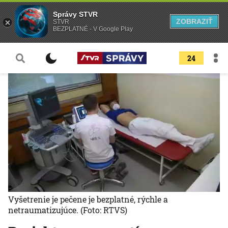
Správy STVR
ZOBRAZIŤ
STVR
BEZPLATNÉ - V Google Play
24
Vyšetrenie je pečene je bezplatné, rýchle a
netraumatizujúce.
(Foto: RTVS)