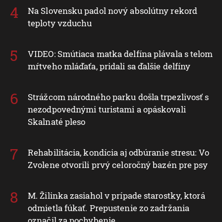
Na Slovensku padol nový absolútny rekord
teploty vzduchu
VIDEO: Smútiaca matka delfína plávala s telom
mŕtveho mláďaťa, pridali sa ďalšie delfíny
Strážcom národného parku došla trpezlivosť s
nezodpovednými turistami a opáskovali
Skalnaté pleso
Rehabilitácia, kondícia aj odbúranie stresu: Vo
Zvolene otvorili prvý celoročný bazén pre psy
M. Žilinka zasiahol v prípade starostky, ktorá
odmietla fúkať. Prepustenie zo zadržania
označil za pochybenie