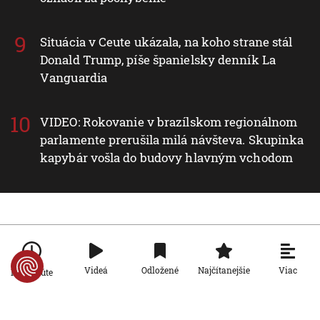
Situácia v Ceute ukázala, na koho strane stál
Donald Trump, píše španielsky denník La
Vanguardia
VIDEO: Rokovanie v brazílskom regionálnom
parlamente prerušila milá návšteva. Skupinka
kapybár vošla do budovy hlavným vchodom
Nové v rubrike Slovensko
Slovensko
Viac
Videá
Odložené
Najčítanejšie
Po minúte
Na Slovensku padol nový absolútny
rekord teploty vzduchu
5. 8. 2026, 17:26:51