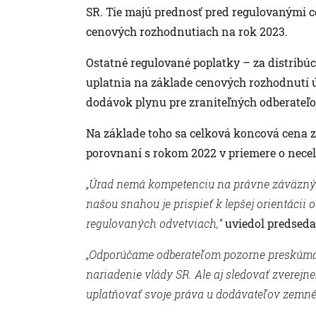
SR. Tie majú prednosť pred regulovanými
cenových rozhodnutiach na rok 2023.
Ostatné regulované poplatky – za distribúc
uplatnia na základe cenových rozhodnutí ú
dodávok plynu pre zraniteľných odberateľo
Na základe toho sa celková koncová cena 
porovnaní s rokom 2022 v priemere o necel
„Úrad nemá kompetenciu na právne záväzný
našou snahou je prispieť k lepšej orientáci
regulovaných odvetviach,“
uviedol predseda
„Odporúčame odberateľom pozorne preskúma
nariadenie vlády SR. Ale aj sledovať zvere
uplatňovať svoje práva u dodávateľov zemné