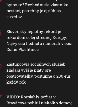
bytovke? Rozhodnutie vlastníka
nestačí, potrebný je aj súhlas
susedov
Slovenský teplotný rekord je
rekordom celej strednej Európy:
Najvyššiu hodnotu namerali v obci
Dolné Plachtince
Zástupcovia sociálnych služieb
žiadajú vyššie platy pre
opatrovateľky, postupne o 200 eur
každý rok
VIDEO: Rozsiahly požiar v
Braväcove pohltil niekoľko domov,