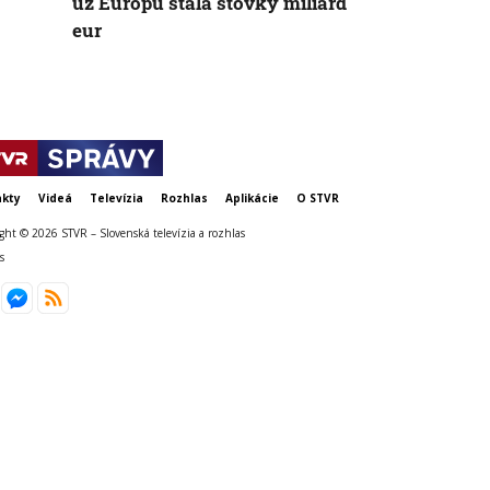
už Európu stála stovky miliárd
eur každý r
eur
kty
Videá
Televízia
Rozhlas
Aplikácie
O STVR
ght © 2026 STVR – Slovenská televízia a rozhlas
s