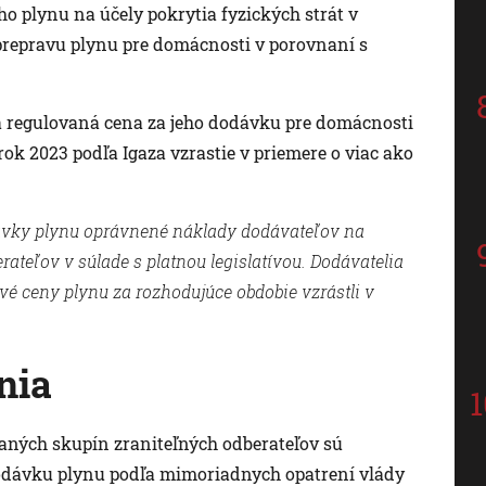
 plynu na účely pokrytia fyzických strát v
 prepravu plynu pre domácnosti v porovnaní s
a regulovaná cena za jeho dodávku pre domácnosti
rok 2023 podľa Igaza vzrastie v priemere o viac ako
ávky plynu oprávnené náklady dodávateľov na
ateľov v súlade s platnou legislatívou. Dodávatelia
vé ceny plynu za rozhodujúce obdobie vzrástli v
nia
raných skupín zraniteľných odberateľov sú
dodávku plynu podľa mimoriadnych opatrení vlády