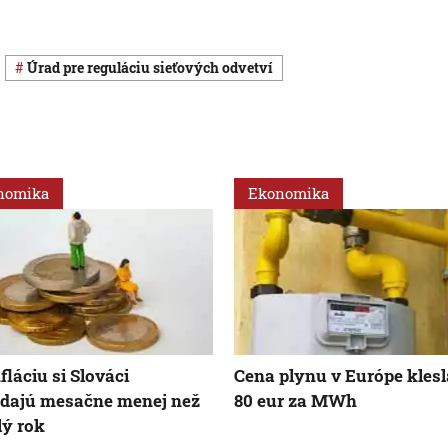
Úrad pre reguláciu sieťových odvetví
nomika
Ekonomika
fláciu si Slováci
Cena plynu v Európe klesl
dajú mesačne menej než
80 eur za MWh
ý rok