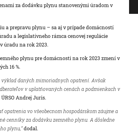
 cenami za dodávku plynu stanovenými úradom v
iu a prepravu plynu – sa aj v prípade domácností
radu a legislatívneho rámca cenovej regulácie
v úradu na rok 2023.
zemného plynu pre domácnosti na rok 2023 zmení v
ých 16 %.
 výklad daných mimoriadnych opatrení. Avšak
i odberateľov v uplatňovaných cenách a podmienkach v
 ÚRSO Andrej Juris.
ť opatrenia vo všeobecnom hospodárskom záujme a
jnené cenníky za dodávku zemného plynu. A dôsledne
ho plynu,“
dodal.