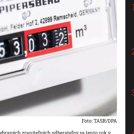
Foto: TASR/DPA
braných zraniteľných odberateľov sa tento rok v