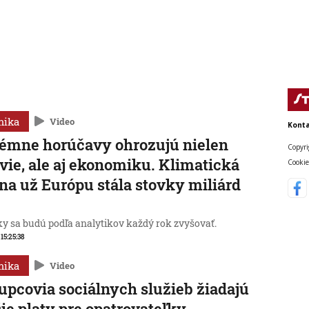
mika
Video
Konta
émne horúčavy ohrozujú nielen
Copyri
vie, ale aj ekonomiku. Klimatická
Cookie
a už Európu stála stovky miliárd
y sa budú podľa analytikov každý rok zvyšovať.
 15:25:38
mika
Video
upcovia sociálnych služieb žiadajú
ie platy pre opatrovateľky,