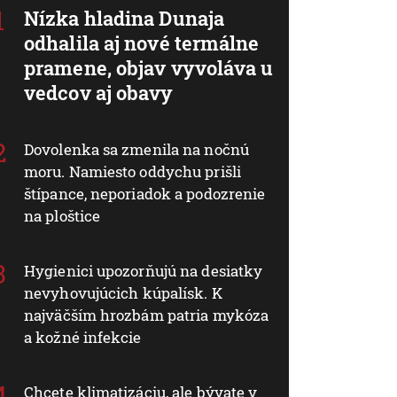
Nízka hladina Dunaja
odhalila aj nové termálne
pramene, objav vyvoláva u
vedcov aj obavy
Dovolenka sa zmenila na nočnú
moru. Namiesto oddychu prišli
štípance, neporiadok a podozrenie
na ploštice
Hygienici upozorňujú na desiatky
nevyhovujúcich kúpalísk. K
najväčším hrozbám patria mykóza
a kožné infekcie
Chcete klimatizáciu, ale bývate v