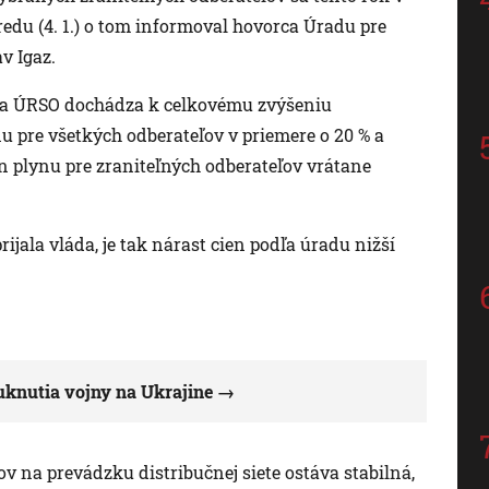
redu (4. 1.) o tom informoval hovorca Úradu pre
v Igaz.
ľa ÚRSO dochádza k celkovému zvýšeniu
u pre všetkých odberateľov v priemere o 20 % a
plynu pre zraniteľných odberateľov vrátane
jala vláda, je tak nárast cien podľa úradu nižší
uknutia vojny na Ukrajine
v na prevádzku distribučnej siete ostáva stabilná,