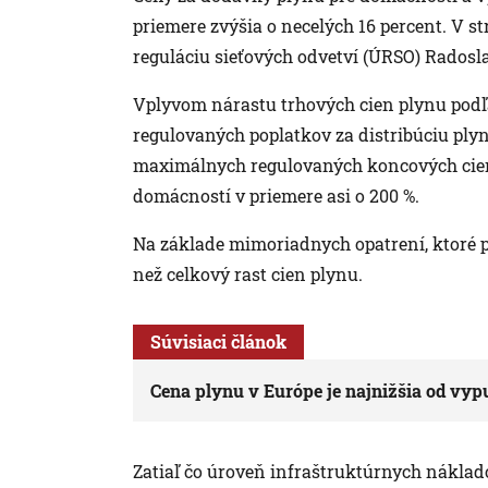
priemere zvýšia o necelých 16 percent. V st
reguláciu sieťových odvetví (ÚRSO) Radosla
Vplyvom nárastu trhových cien plynu pod
regulovaných poplatkov za distribúciu plyn
maximálnych regulovaných koncových cien 
domácností v priemere asi o 200 %.
Na základe mimoriadnych opatrení, ktoré pri
než celkový rast cien plynu.
Súvisiaci článok
Cena plynu v Európe je najnižšia od vyp
Zatiaľ čo úroveň infraštruktúrnych náklado