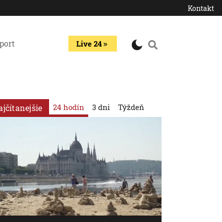
Kontakt
port
Live 24
24 hodín
3 dni
Týždeň
ajčítanejšie