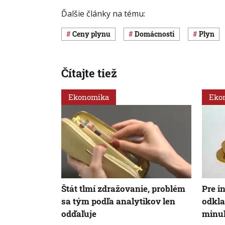
Ďalšie články na tému:
ceny plynu
domácnosti
plyn
Čítajte tiež
Ekonomika
Eko
Štát tlmí zdražovanie, problém
Pre in
sa tým podľa analytikov len
odkla
odďaľuje
minul