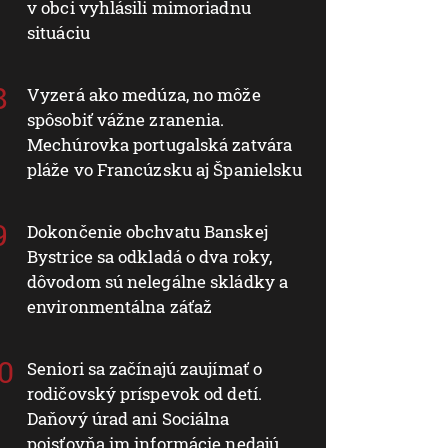
v obci vyhlásili mimoriadnu
situáciu
Vyzerá ako medúza, no môže
spôsobiť vážne zranenia.
Mechúrovka portugalská zatvára
pláže vo Francúzsku aj Španielsku
Dokončenie obchvatu Banskej
Bystrice sa odkladá o dva roky,
dôvodom sú nelegálne skládky a
environmentálna záťaž
Seniori sa začínajú zaujímať o
rodičovský príspevok od detí.
Daňový úrad ani Sociálna
poisťovňa im informácie nedajú