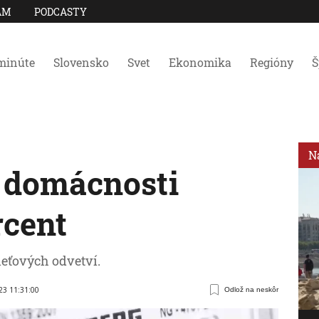
AM
PODCASTY
minúte
Slovensko
Svet
Ekonomika
Regióny
Š
N
 domácnosti
rcent
ieťových odvetví.
023 11:31:00
Odlož na neskôr