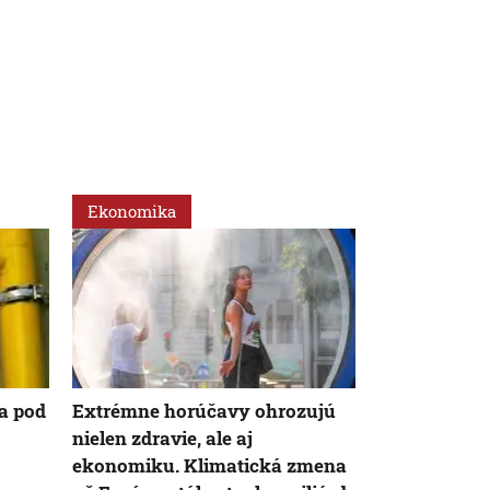
Ekonomika
Ekonomika
a pod
Extrémne horúčavy ohrozujú
Zástupcovia 
nielen zdravie, ale aj
žiadajú vyšš
ekonomiku. Klimatická zmena
opatrovateľk