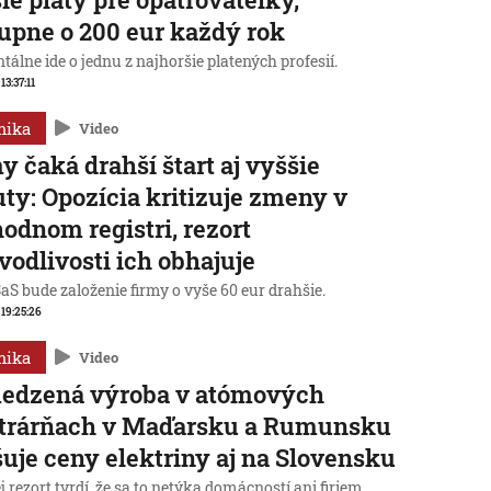
upne o 200 eur každý rok
lne ide o jednu z najhoršie platených profesií.
 13:37:11
mika
Video
y čaká drahší štart aj vyššie
ty: Opozícia kritizuje zmeny v
odnom registri, rezort
vodlivosti ich obhajuje
aS bude založenie firmy o vyše 60 eur drahšie.
, 19:25:26
mika
Video
edzená výroba v atómových
ktrárňach v Maďarsku a Rumunsku
uje ceny elektriny aj na Slovensku
 rezort tvrdí, že sa to netýka domácností ani firiem.