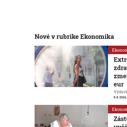
Nové v rubrike Ekonomika
Ekono
Extr
zdra
zmen
eur
Výdavk
8. 8. 2026,
Ekono
Zást
vyšš