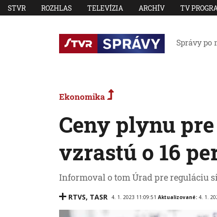
STVR
ROZHLAS
TELEVÍZIA
ARCHÍV
TV PROGR
Správy po 
Ekonomika
Ceny plynu pre
vzrastú o 16 pe
Informoval o tom Úrad pre reguláciu s
RTVS
,
TASR
4. 1. 2023 11:09:51
Aktualizované:
4. 1. 2