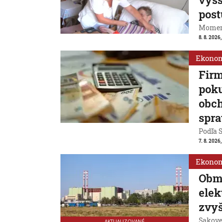
post
Momentá
8. 8. 2026,
Ekono
Firm
poku
obch
spra
Podľa S
7. 8. 2026
Ekono
Obm
ele
zvyš
Sakovej
AKTUALIZOVANÉ