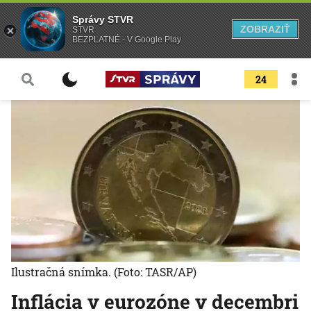
Správy STVR
ZOBRAZIŤ
STVR
BEZPLATNÉ - V Google Play
24
Ilustračná snímka.
(Foto: TASR/AP)
Inflácia v eurozóne v decembri