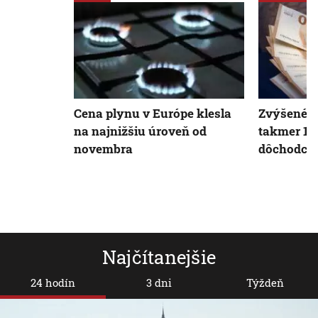
Cena plynu v Európe klesla
Zvýšené d
na najnižšiu úroveň od
takmer 1,5
novembra
dôchodco
Najčítanejšie
24 hodín
3 dni
Týždeň