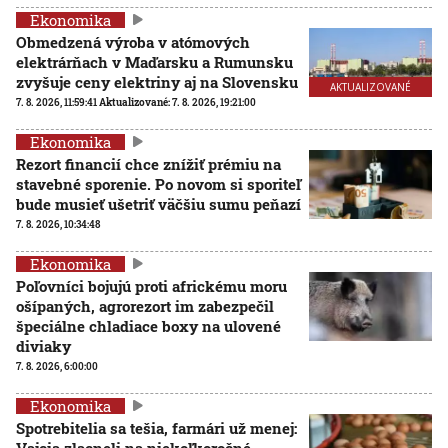
Ekonomika
Obmedzená výroba v atómových
elektrárňach v Maďarsku a Rumunsku
zvyšuje ceny elektriny aj na Slovensku
AKTUALIZOVANÉ
7. 8. 2026, 11:59:41
Aktualizované:
7. 8. 2026, 19:21:00
Ekonomika
Rezort financií chce znížiť prémiu na
stavebné sporenie. Po novom si sporiteľ
bude musieť ušetriť väčšiu sumu peňazí
7. 8. 2026, 10:34:48
Ekonomika
Poľovníci bojujú proti africkému moru
ošípaných, agrorezort im zabezpečil
špeciálne chladiace boxy na ulovené
diviaky
7. 8. 2026, 6:00:00
Ekonomika
Spotrebitelia sa tešia, farmári už menej:
Vajcia zlacneli na niekoľkoročné