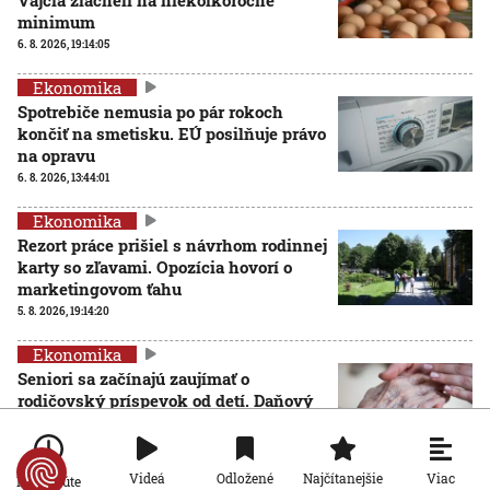
minimum
6. 8. 2026, 19:14:05
Ekonomika
Spotrebiče nemusia po pár rokoch
končiť na smetisku. EÚ posilňuje právo
na opravu
6. 8. 2026, 13:44:01
Ekonomika
Rezort práce prišiel s návrhom rodinnej
karty so zľavami. Opozícia hovorí o
marketingovom ťahu
5. 8. 2026, 19:14:20
Ekonomika
Seniori sa začínajú zaujímať o
rodičovský príspevok od detí. Daňový
úrad ani Sociálna poisťovňa im
informácie nedajú
5. 8. 2026, 19:08:24
Viac
Videá
Odložené
Najčítanejšie
Po minúte