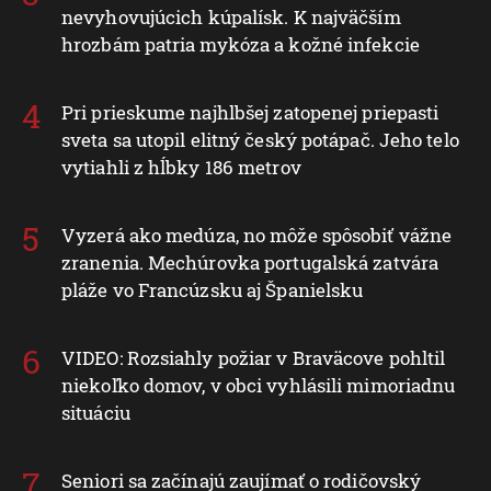
nevyhovujúcich kúpalísk. K najväčším
hrozbám patria mykóza a kožné infekcie
Pri prieskume najhlbšej zatopenej priepasti
sveta sa utopil elitný český potápač. Jeho telo
vytiahli z hĺbky 186 metrov
Vyzerá ako medúza, no môže spôsobiť vážne
zranenia. Mechúrovka portugalská zatvára
pláže vo Francúzsku aj Španielsku
VIDEO: Rozsiahly požiar v Braväcove pohltil
niekoľko domov, v obci vyhlásili mimoriadnu
situáciu
Seniori sa začínajú zaujímať o rodičovský