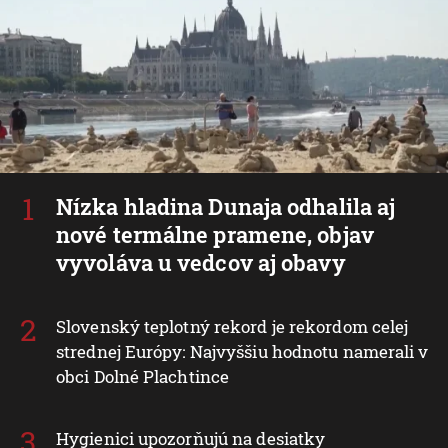
Nízka hladina Dunaja odhalila aj
nové termálne pramene, objav
vyvoláva u vedcov aj obavy
Slovenský teplotný rekord je rekordom celej
strednej Európy: Najvyššiu hodnotu namerali v
obci Dolné Plachtince
Hygienici upozorňujú na desiatky