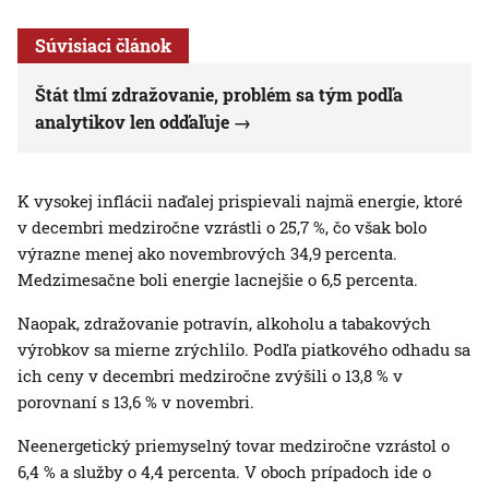
Súvisiaci článok
Štát tlmí zdražovanie, problém sa tým podľa
analytikov len odďaľuje
K vysokej inflácii naďalej prispievali najmä energie, ktoré
v decembri medziročne vzrástli o 25,7 %, čo však bolo
výrazne menej ako novembrových 34,9 percenta.
Medzimesačne boli energie lacnejšie o 6,5 percenta.
Naopak, zdražovanie potravín, alkoholu a tabakových
výrobkov sa mierne zrýchlilo. Podľa piatkového odhadu sa
ich ceny v decembri medziročne zvýšili o 13,8 % v
porovnaní s 13,6 % v novembri.
Neenergetický priemyselný tovar medziročne vzrástol o
6,4 % a služby o 4,4 percenta. V oboch prípadoch ide o