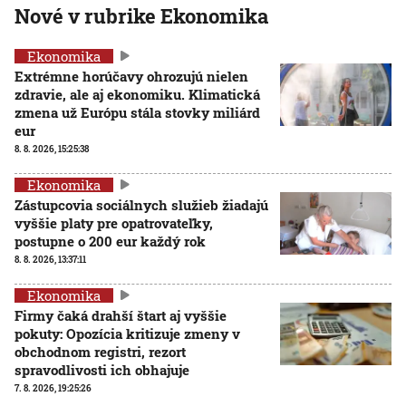
Nové v rubrike Ekonomika
Ekonomika
Extrémne horúčavy ohrozujú nielen
zdravie, ale aj ekonomiku. Klimatická
zmena už Európu stála stovky miliárd
eur
8. 8. 2026, 15:25:38
Ekonomika
Zástupcovia sociálnych služieb žiadajú
vyššie platy pre opatrovateľky,
postupne o 200 eur každý rok
8. 8. 2026, 13:37:11
Ekonomika
Firmy čaká drahší štart aj vyššie
pokuty: Opozícia kritizuje zmeny v
obchodnom registri, rezort
spravodlivosti ich obhajuje
7. 8. 2026, 19:25:26