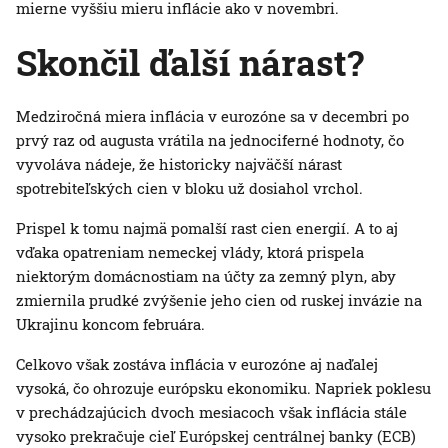
mierne vyššiu mieru inflácie ako v novembri.
Skončil ďalší nárast?
Medziročná miera inflácia v eurozóne sa v decembri po
prvý raz od augusta vrátila na jednociferné hodnoty, čo
vyvoláva nádeje, že historicky najväčší nárast
spotrebiteľských cien v bloku už dosiahol vrchol.
Prispel k tomu najmä pomalší rast cien energií. A to aj
vďaka opatreniam nemeckej vlády, ktorá prispela
niektorým domácnostiam na účty za zemný plyn, aby
zmiernila prudké zvýšenie jeho cien od ruskej invázie na
Ukrajinu koncom februára.
Celkovo však zostáva inflácia v eurozóne aj naďalej
vysoká, čo ohrozuje európsku ekonomiku. Napriek poklesu
v prechádzajúcich dvoch mesiacoch však inflácia stále
vysoko prekračuje cieľ Európskej centrálnej banky (ECB)