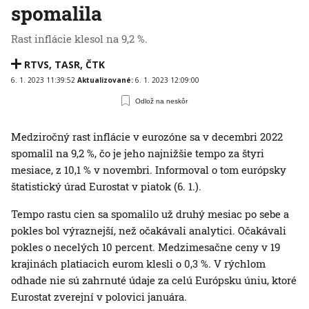
spomalila
Rast inflácie klesol na 9,2 %.
RTVS
,
TASR
,
ČTK
6. 1. 2023 11:39:52
Aktualizované:
6. 1. 2023 12:09:00
Odlož na neskôr
Medziročný rast inflácie v eurozóne sa v decembri 2022
spomalil na 9,2 %, čo je jeho najnižšie tempo za štyri
mesiace, z 10,1 % v novembri. Informoval o tom európsky
štatistický úrad Eurostat v piatok (6. 1.).
Tempo rastu cien sa spomalilo už druhý mesiac po sebe a
pokles bol výraznejší, než očakávali analytici. Očakávali
pokles o necelých 10 percent. Medzimesačne ceny v 19
krajinách platiacich eurom klesli o 0,3 %. V rýchlom
odhade nie sú zahrnuté údaje za celú Európsku úniu, ktoré
Eurostat zverejní v polovici januára.