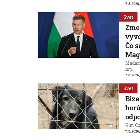
7. 8. 2026,
Svet
Zme
vyvo
Čo s
Mag
Maďarsk
hry.
7. 8. 2026,
Svet
Biza
horú
odpo
Kim Čon
7. 8. 2026,