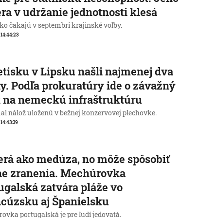
ra v udržanie jednotnosti klesá
o čakajú v septembri krajinské voľby.
, 14:44:23
etisku v Lipsku našli najmenej dva
y. Podľa prokuratúry ide o závažný
 na nemeckú infraštruktúru
al nálož uloženú v bežnej konzervovej plechovke.
 14:43:39
rá ako medúza, no môže spôsobiť
ne zranenia. Mechúrovka
ugalská zatvára pláže vo
cúzsku aj Španielsku
ovka portugalská je pre ľudí jedovatá.