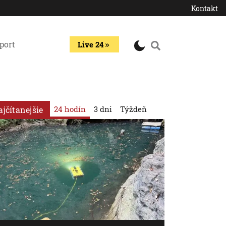
Kontakt
port
Live 24
24 hodín
3 dni
Týždeň
ajčítanejšie