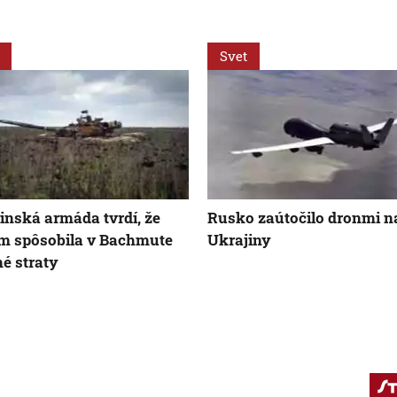
Svet
inská armáda tvrdí, že
Rusko zaútočilo dronmi n
m spôsobila v Bachmute
Ukrajiny
é straty