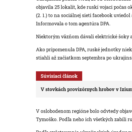
objavila 25 lokalít, kde ruskí vojaci počas 
(2. 1.) to na sociálnej sieti facebook uvied
Informovala o tom agentúra DPA.
Niektorým väzňom dávali elektrické šoky a
Ako pripomenula DPA, ruské jednotky niek
stiahli až začiatkom septembra po ukrajins
Súvisiaci článok
V stovkách provizórnych hrobov v Iziume 
V oslobodenom regióne bolo odvtedy objaven
Tymoško. Podľa neho ich všetkých zabili ru