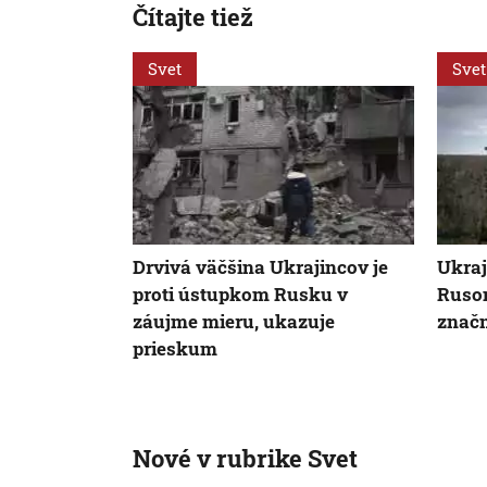
Čítajte tiež
Svet
Svet
Drvivá väčšina Ukrajincov je
Ukraj
proti ústupkom Rusku v
Ruso
záujme mieru, ukazuje
značn
prieskum
Nové v rubrike Svet