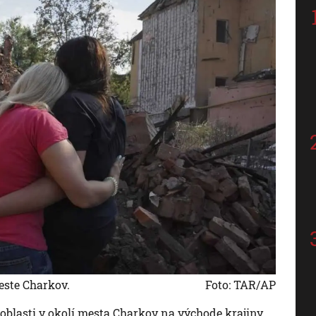
este Charkov.
Foto: TAR/AP
a oblasti v okolí mesta Charkov na východe krajiny