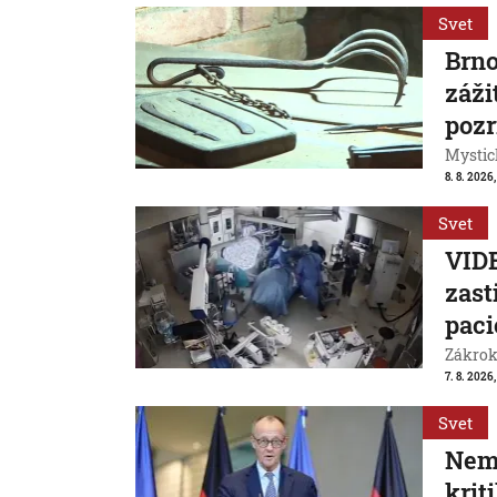
Svet
Brn
záži
pozr
Mystic
8. 8. 2026
Svet
VIDE
zast
paci
Zákrok 
7. 8. 2026,
Svet
Neme
krit