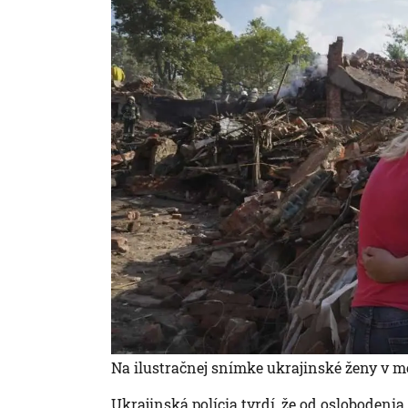
Na ilustračnej snímke ukrajinské ženy v m
Ukrajinská polícia tvrdí, že od oslobodeni