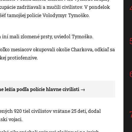
okupácie zadržiavali a mučili civilistov. V pondelok
ol šéf tamojšej polície Volodymyr Tymoško.
 iní mali zlomené prsty, uviedol Tymoško.
oľko mesiacov okupovali okolie Charkova, odkiaľ sa
kej protiofenzíve.
ležia podľa polície hlavne civilisti
ých 920 tiel civilistov vrátane 25 detí, dodal
skí vojaci.