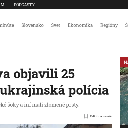
AM
PODCASTY
minúte
Slovensko
Svet
Ekonomika
Regióny
Š
N
a objavili 25
 ukrajinská polícia
ké šoky a iní mali zlomené prsty.
Odlož na neskôr