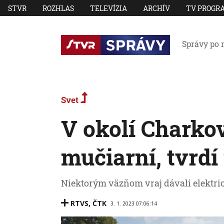
STVR
ROZHLAS
TELEVÍZIA
ARCHÍV
TV PROGR
Správy po 
Svet
V okolí Charkov
mučiarní, tvrdí
Niektorým väzňom vraj dávali elektric
RTVS
,
ČTK
3. 1. 2023 07:06:14