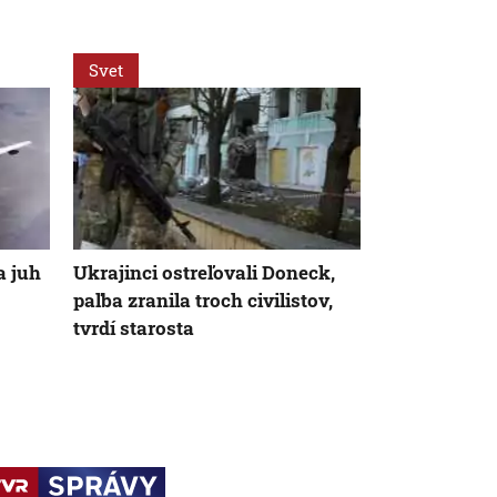
Svet
Svet
a juh
Ukrajinci ostreľovali Doneck,
Kyjev zažil
paľba zranila troch civilistov,
ďalšie nálet
tvrdí starosta