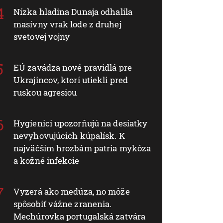
Nízka hladina Dunaja odhalila
masívny vrak lode z druhej
svetovej vojny
EÚ zavádza nové pravidlá pre
Ukrajincov, ktorí utiekli pred
ruskou agresiou
Hygienici upozorňujú na desiatky
nevyhovujúcich kúpalísk. K
najväčším hrozbám patria mykóza
a kožné infekcie
Vyzerá ako medúza, no môže
spôsobiť vážne zranenia.
Mechúrovka portugalská zatvára