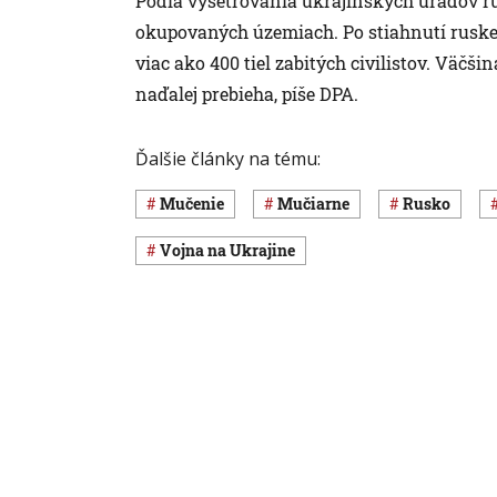
Podľa vyšetrovania ukrajinských úradov rus
okupovaných územiach. Po stiahnutí ruskej
viac ako 400 tiel zabitých civilistov. Väč
naďalej prebieha, píše DPA.
Ďalšie články na tému:
mučenie
mučiarne
Rusko
vojna na Ukrajine