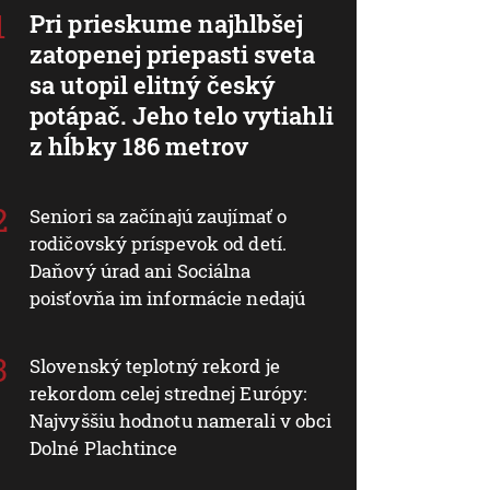
Pri prieskume najhlbšej
zatopenej priepasti sveta
sa utopil elitný český
potápač. Jeho telo vytiahli
z hĺbky 186 metrov
Seniori sa začínajú zaujímať o
rodičovský príspevok od detí.
Daňový úrad ani Sociálna
poisťovňa im informácie nedajú
Slovenský teplotný rekord je
rekordom celej strednej Európy:
Najvyššiu hodnotu namerali v obci
Dolné Plachtince