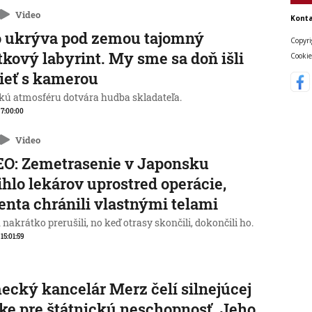
Video
Konta
o ukrýva pod zemou tajomný
Copyri
tkový labyrint. My sme sa doň išli
Cookie
ieť s kamerou
kú atmosféru dotvára hudba skladateľa.
, 7:00:00
Video
O: Zemetrasenie v Japonsku
ihlo lekárov uprostred operácie,
enta chránili vlastnými telami
nakrátko prerušili, no keď otrasy skončili, dokončili ho.
 15:01:59
cký kancelár Merz čelí silnejúcej
ike pre štátnickú neschopnosť. Jeho