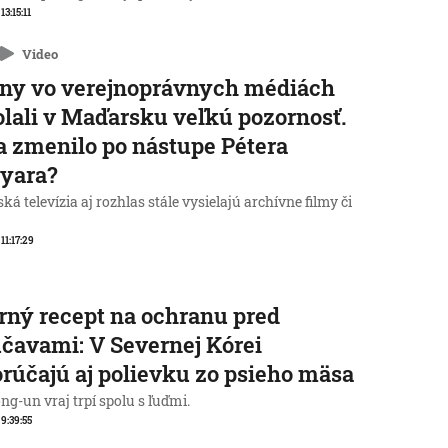
 13:15:11
Video
ny vo verejnoprávnych médiách
lali v Maďarsku veľkú pozornosť.
a zmenilo po nástupe Pétera
yara?
á televízia aj rozhlas stále vysielajú archívne filmy či
 11:17:29
rný recept na ochranu pred
čavami: V Severnej Kórei
rúčajú aj polievku zo psieho mäsa
g-un vraj trpí spolu s ľuďmi.
 9:39:55