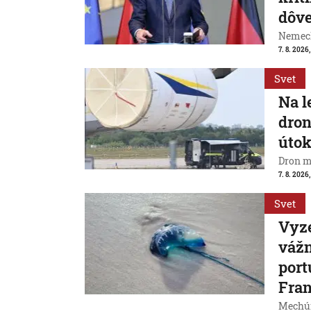
dôve
Nemeck
7. 8. 2026
Svet
Na l
dron
útok
Dron m
7. 8. 2026,
Svet
Vyze
váž
port
Fran
Mechúr