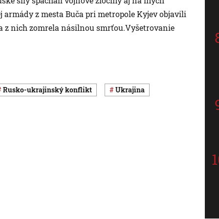
ké sily spáchali vojnové zločiny aj na iných
 armády z mesta Buča pri metropole Kyjev objavili
šina z nich zomrela násilnou smrťou.Vyšetrovanie
rusko-ukrajinský konflikt
Ukrajina