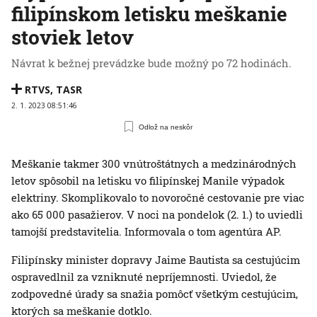
filipínskom letisku meškanie
stoviek letov
Návrat k bežnej prevádzke bude možný po 72 hodinách.
RTVS
,
TASR
2. 1. 2023 08:51:46
Odlož na neskôr
Meškanie takmer 300 vnútroštátnych a medzinárodných
letov spôsobil na letisku vo filipínskej Manile výpadok
elektriny. Skomplikovalo to novoročné cestovanie pre viac
ako 65 000 pasažierov. V noci na pondelok (2. 1.) to uviedli
tamojší predstavitelia. Informovala o tom agentúra AP.
Filipínsky minister dopravy Jaime Bautista sa cestujúcim
ospravedlnil za vzniknuté nepríjemnosti. Uviedol, že
zodpovedné úrady sa snažia pomôcť všetkým cestujúcim,
ktorých sa meškanie dotklo.