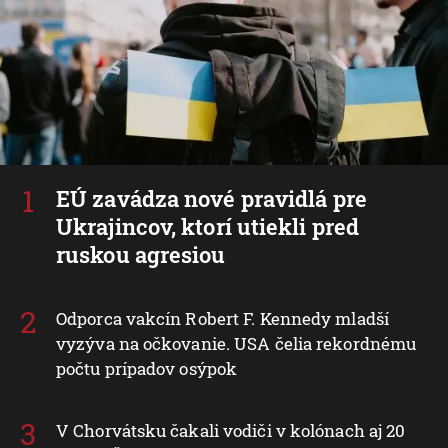
EÚ zavádza nové pravidlá pre
Ukrajincov, ktorí utiekli pred
ruskou agresiou
Odporca vakcín Robert F. Kennedy mladší
vyzýva na očkovanie. USA čelia rekordnému
počtu prípadov osýpok
V Chorvátsku čakali vodiči v kolónach aj 20