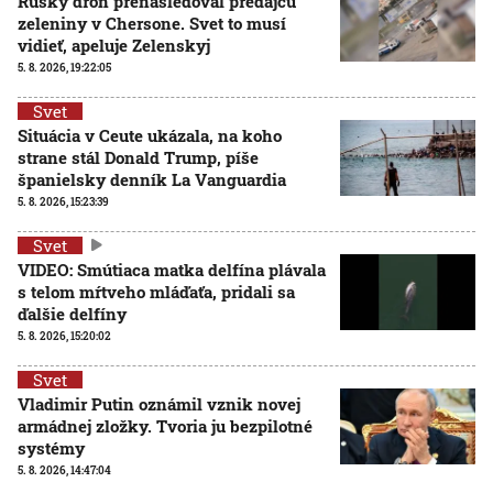
Ruský dron prenasledoval predajcu
zeleniny v Chersone. Svet to musí
vidieť, apeluje Zelenskyj
5. 8. 2026, 19:22:05
Svet
Situácia v Ceute ukázala, na koho
strane stál Donald Trump, píše
španielsky denník La Vanguardia
5. 8. 2026, 15:23:39
Svet
VIDEO: Smútiaca matka delfína plávala
s telom mŕtveho mláďaťa, pridali sa
ďalšie delfíny
5. 8. 2026, 15:20:02
Svet
Vladimir Putin oznámil vznik novej
armádnej zložky. Tvoria ju bezpilotné
systémy
5. 8. 2026, 14:47:04