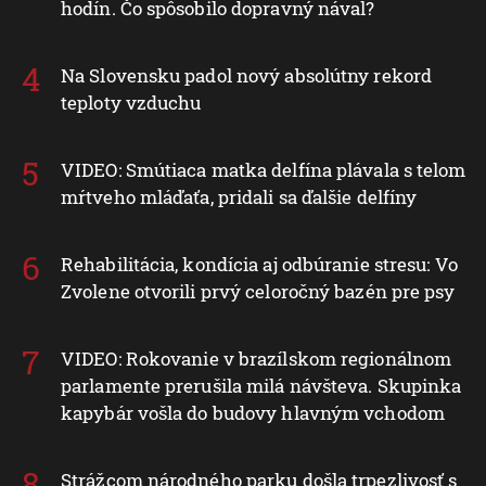
hodín. Čo spôsobilo dopravný nával?
Na Slovensku padol nový absolútny rekord
teploty vzduchu
VIDEO: Smútiaca matka delfína plávala s telom
mŕtveho mláďaťa, pridali sa ďalšie delfíny
Rehabilitácia, kondícia aj odbúranie stresu: Vo
Zvolene otvorili prvý celoročný bazén pre psy
VIDEO: Rokovanie v brazílskom regionálnom
parlamente prerušila milá návšteva. Skupinka
kapybár vošla do budovy hlavným vchodom
Strážcom národného parku došla trpezlivosť s