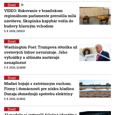
Svet
VIDEO: Rokovanie v brazílskom
regionálnom parlamente prerušila milá
návšteva. Skupinka kapybár vošla do
budovy hlavným vchodom
5. 8. 2026, 13:53:13
Svet
Washington Post: Trumpova rétorika už
svetových lídrov nevzrušuje. Jeho
vyhrážky a ultimáta zostávajú
nenaplnené
5. 8. 2026, 12:48:50
Svet
Maďari bojujú s extrémnym suchom.
Firmy i domácnosti pre nízku hladinu
Dunaja obmedzujú spotrebu elektriny
5. 8. 2026, 12:48:12
Svet
AI modely si vytvorili falošné identity s