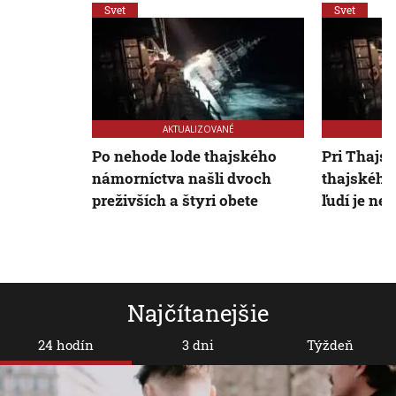
Svet
Svet
AKTUALIZOVANÉ
Po nehode lode thajského
Pri Thajs
námorníctva našli dvoch
thajského
preživších a štyri obete
ľudí je ne
Najčítanejšie
24 hodín
3 dni
Týždeň