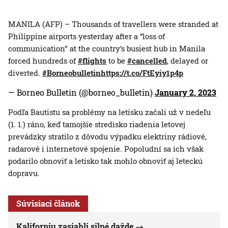
MANILA (AFP) – Thousands of travellers were stranded at
Philippine airports yesterday after a “loss of
communication” at the country’s busiest hub in Manila
forced hundreds of
#flights
to be
#cancelled
, delayed or
diverted.
#Borneobulletin
https://t.co/FtEyiy1p4p
— Borneo Bulletin (@borneo_bulletin)
January 2, 2023
Podľa Bautistu sa problémy na letisku začali už v nedeľu
(1. 1.) ráno, keď tamojšie stredisko riadenia letovej
prevádzky stratilo z dôvodu výpadku elektriny rádiové,
radarové i internetové spojenie. Popoludní sa ich však
podarilo obnoviť a letisko tak mohlo obnoviť aj leteckú
dopravu.
Súvisiaci článok
Kaliforniu zasiahli silné dažde