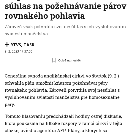
súhlas na požehnávanie párov
rovnakého pohlavia
Zároveň však potvrdila svoj nesúhlas s ich vysluhovaním
sviatosti manželstva.
RTVS
,
TASR
9. 2. 2023 17:37:50
Odlož na neskôr
Generálna synoda anglikánskej cirkvi vo štvrtok (9. 2.)
schválila plán umožniť kňazom požehnávať páry
rovnakého pohlavia. Zároveň potvrdila svoj nesúhlas s
vysluhovaním sviatosti manželstva pre homosexuálne
páry.
Tomuto hlasovaniu predchádzali hodiny ostrej diskusie,
ktorá poukázala na hlboké rozpory v rámci cirkvi v tejto
otázke, uviedla agentúra AFP. Plány, o ktorých sa