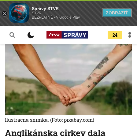
Správy STVR
ZOBRAZIŤ
STVR
BEZPLATNÉ - V Google Play
24
Ilustračná snímka.
(Foto: pixabay.com)
Anglikánska cirkev dala