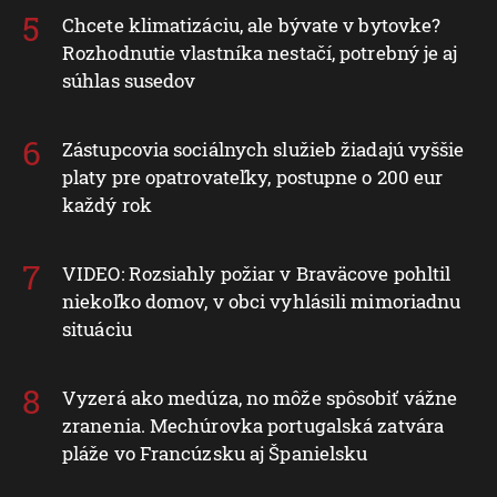
Chcete klimatizáciu, ale bývate v bytovke?
Rozhodnutie vlastníka nestačí, potrebný je aj
súhlas susedov
Zástupcovia sociálnych služieb žiadajú vyššie
platy pre opatrovateľky, postupne o 200 eur
každý rok
VIDEO: Rozsiahly požiar v Braväcove pohltil
niekoľko domov, v obci vyhlásili mimoriadnu
situáciu
Vyzerá ako medúza, no môže spôsobiť vážne
zranenia. Mechúrovka portugalská zatvára
pláže vo Francúzsku aj Španielsku