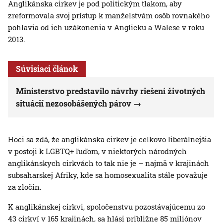
Anglikánska cirkev je pod politickým tlakom, aby
zreformovala svoj prístup k manželstvám osôb rovnakého
pohlavia od ich uzákonenia v Anglicku a Walese v roku
2013.
Súvisiaci článok
Ministerstvo predstavilo návrhy riešení životných
situácií nezosobášených párov
Hoci sa zdá, že anglikánska cirkev je celkovo liberálnejšia
v postoji k LGBTQ+ ľuďom, v niektorých národných
anglikánskych cirkvách to tak nie je – najmä v krajinách
subsaharskej Afriky, kde sa homosexualita stále považuje
za zločin.
K anglikánskej cirkvi, spoločenstvu pozostávajúcemu zo
43 cirkví v 165 krajinách, sa hlási približne 85 miliónov