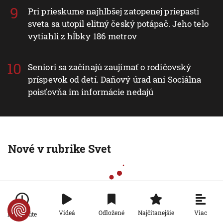
Pri prieskume najhlbšej zatopenej priepasti
sveta sa utopil elitný český potápač. Jeho telo
vytiahli z hĺbky 186 metrov
Seniori sa začínajú zaujímať o rodičovský
príspevok od detí. Daňový úrad ani Sociálna
poisťovňa im informácie nedajú
Nové v rubrike Svet
Viac
Videá
Odložené
Najčítanejšie
Po minúte