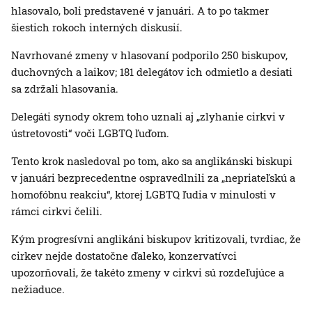
hlasovalo, boli predstavené v januári. A to po takmer
šiestich rokoch interných diskusií.
Navrhované zmeny v hlasovaní podporilo 250 biskupov,
duchovných a laikov; 181 delegátov ich odmietlo a desiati
sa zdržali hlasovania.
Delegáti synody okrem toho uznali aj „zlyhanie cirkvi v
ústretovosti“ voči LGBTQ ľuďom.
Tento krok nasledoval po tom, ako sa anglikánski biskupi
v januári bezprecedentne ospravedlnili za „nepriateľskú a
homofóbnu reakciu“, ktorej LGBTQ ľudia v minulosti v
rámci cirkvi čelili.
Kým progresívni anglikáni biskupov kritizovali, tvrdiac, že
cirkev nejde dostatočne ďaleko, konzervatívci
upozorňovali, že takéto zmeny v cirkvi sú rozdeľujúce a
nežiaduce.