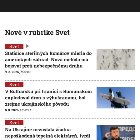
Nové v rubrike Svet
Svet
Státisíce sterilných komárov mieria do
amerických záhrad. Nová metóda má
bojovať proti nebezpečnému druhu
9. 8. 2026, 7:00:00
Svet
V Bulharsku pri hranici s Rumunskom
explodoval dron s výbušninami, bol
zrejme ukrajinského pôvodu
8. 8. 2026, 17:52:27
Svet
Na Ukrajine nezostala žiadna
nepoškodená tepelná elektráreň, tvrdí