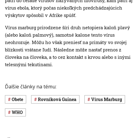
patrí do čeľade vírusov nazývaných filovírusy, kam patrí aj
vírus ebola, ktorý počas niekoľkých predchádzajúcich
výskytov spôsobil v Afrike spúšť.
Vírus marburg prirodzene šíri druh netopiera kaloň plavý
(alebo kaloň palmový), samotné kalone tento vírus
neohrozuje. Môžu ho však preniesť na primáty vo svojej
blízkosti vrátane ľudí. Následne môže nastať prenos z
človeka na človeka, a to cez kontakt s krvou alebo s inými
telesnými tekutinami.
Ďalšie články na tému:
obete
Rovníková Guinea
vírus Marburg
WHO