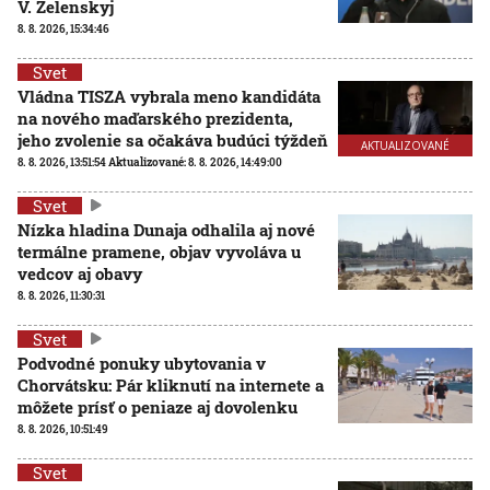
V. Zelenskyj
8. 8. 2026, 15:34:46
Svet
Vládna TISZA vybrala meno kandidáta
na nového maďarského prezidenta,
jeho zvolenie sa očakáva budúci týždeň
AKTUALIZOVANÉ
8. 8. 2026, 13:51:54
Aktualizované:
8. 8. 2026, 14:49:00
Svet
Nízka hladina Dunaja odhalila aj nové
termálne pramene, objav vyvoláva u
vedcov aj obavy
8. 8. 2026, 11:30:31
Svet
Podvodné ponuky ubytovania v
Chorvátsku: Pár kliknutí na internete a
môžete prísť o peniaze aj dovolenku
8. 8. 2026, 10:51:49
Svet