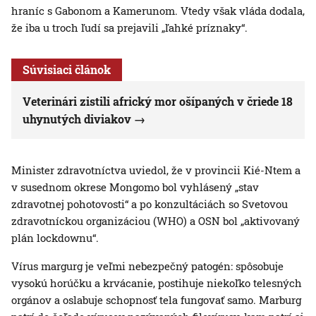
hraníc s Gabonom a Kamerunom. Vtedy však vláda dodala,
že iba u troch ľudí sa prejavili „ľahké príznaky“.
Súvisiaci článok
Veterinári zistili africký mor ošípaných v čriede 18
uhynutých diviakov
Minister zdravotníctva uviedol, že v provincii Kié-Ntem a
v susednom okrese Mongomo bol vyhlásený „stav
zdravotnej pohotovosti“ a po konzultáciách so Svetovou
zdravotníckou organizáciou (WHO) a OSN bol „aktivovaný
plán lockdownu“.
Vírus margurg je veľmi nebezpečný patogén: spôsobuje
vysokú horúčku a krvácanie, postihuje niekoľko telesných
orgánov a oslabuje schopnosť tela fungovať samo. Marburg