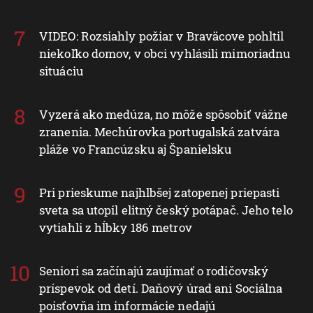
VIDEO: Rozsiahly požiar v Braväcove pohltil
niekoľko domov, v obci vyhlásili mimoriadnu
situáciu
Vyzerá ako medúza, no môže spôsobiť vážne
zranenia. Mechúrovka portugalská zatvára
pláže vo Francúzsku aj Španielsku
Pri prieskume najhlbšej zatopenej priepasti
sveta sa utopil elitný český potápač. Jeho telo
vytiahli z hĺbky 186 metrov
Seniori sa začínajú zaujímať o rodičovský
príspevok od detí. Daňový úrad ani Sociálna
poisťovňa im informácie nedajú