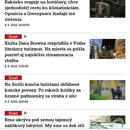
Rakúsko reaguje na horúčavy, chce
zjednodušiť cestu ku klimatizáciám.
Opozícia a Greenpeace žiadajú iné
riešenia
8. 8. 2026, 10:00:00
Svet
Kniha Dana Browna rozprúdila v Prahe
literárny turizmus. Na miesta sa prišla
pozrieť aj najväčšia streamovacia
služba
8. 8. 2026, 9:00:00
Svet
Na Sicílii končia turistami obľúbené
konské povozy. Po rokoch kritiky za
hrozné podmienky sa stratia z ulíc
8. 8. 2026, 8:00:00
Svet
Brno ukrýva pod zemou tajomný
zážitkový labyrint. My sme sa doň išli