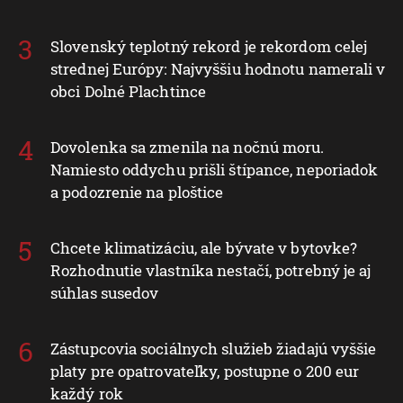
Slovenský teplotný rekord je rekordom celej
strednej Európy: Najvyššiu hodnotu namerali v
obci Dolné Plachtince
Dovolenka sa zmenila na nočnú moru.
Namiesto oddychu prišli štípance, neporiadok
a podozrenie na ploštice
Chcete klimatizáciu, ale bývate v bytovke?
Rozhodnutie vlastníka nestačí, potrebný je aj
súhlas susedov
Zástupcovia sociálnych služieb žiadajú vyššie
platy pre opatrovateľky, postupne o 200 eur
každý rok