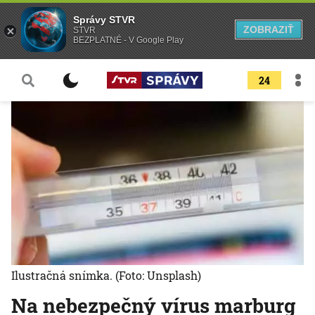
Správy STVR
ZOBRAZIŤ
STVR
BEZPLATNÉ - V Google Play
24
Ilustračná snímka.
(Foto: Unsplash)
Na nebezpečný vírus marburg