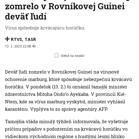
zomrelo v Rovníkovej Guinei
deväť ľudí
Vírus spôsobuje krvácajúcu horúčku.
RTVS
,
TASR
13. 2. 2023 22:08:49
Odlož na neskôr
Deväť ľudí zomrelo v Rovníkovej Guinei na vírusové
ochorenie marburg, ktoré spôsobuje nebezpečnú krvácavú
horúčku. V pondelok (13. 2.) to oznámil tamojší minister
zdravotníctva Mitoha Ondo’o Ayekaba. V provincii Kié-
Ntem, kde sa vírus marburg vyskytol, minister vyhlásil
karanténu. Vyplýva to zo správy agentúry AFP.
Tamojšia vláda minulý týždeň informovala, že vyšetruje
príčinu prípadov s podozrením na krvácavú horúčku vo
vidieckom východnom regióne s hustými lesmi blízko