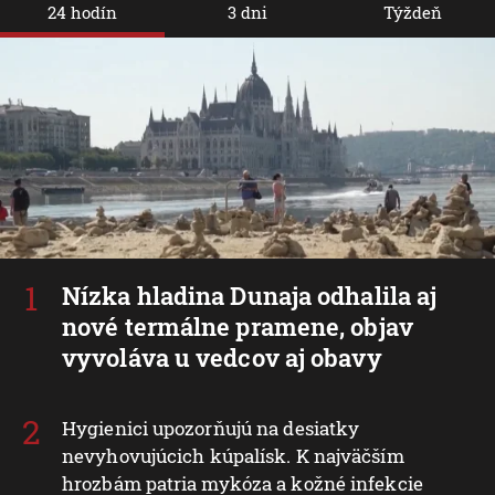
24 hodín
3 dni
Týždeň
Nízka hladina Dunaja odhalila aj
nové termálne pramene, objav
vyvoláva u vedcov aj obavy
Hygienici upozorňujú na desiatky
nevyhovujúcich kúpalísk. K najväčším
hrozbám patria mykóza a kožné infekcie