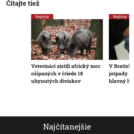
Čítajte tiež
Regióny
Regióny
Veterinári zistili africký mor
V Bratisla
ošípaných v čriede 18
prípady o
uhynutých diviakov
hlavný hy
Najčítanejšie