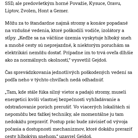
SSD, ale predovšetkým horné Považie, Kysuce, Oravu,
Liptov, Zvolen, Hont a Gemer.
Môžu za to štandardne najmä stromy a konáre popadané
na vzdušné vedenia, ktoré poškodili vodiče, izolátory a
stĺpy. „Keďže sa na väčšine územia vyskytuje hlboký sneh
a mnohé cesty sú neprejazdné, k niektorým poruchám sa
elektrikári nemôžu dostať. Prípadne im to trvá oveľa dlhšie
ako za normálnych okolností,“ vysvetlil Gejdoš.
Čas sprevádzkovania jednotlivých poškodených vedení sa
podľa neho v týchto chvíľach nedá odhadnúť.
„Tam, kde stále fúka silný vietor a padajú stromy, museli
energetici kvôli vlastnej bezpečnosti vyhľadávanie a
odstraňovanie porúch prerušiť. Vo viacerých lokalitách si
nepomôžu bez ťažkej techniky, ale momentálne ju tam
nedokážu prepraviť. Postup prác bude závisieť od vývoja
počasia a dostupnosti mechanizmov, ktoré dokážu preraziť
cesty hlbokým snehom,“ uzavrel Gejdoš.