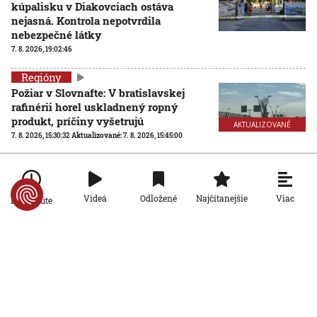
kúpalisku v Diakovciach ostáva
nejasná. Kontrola nepotvrdila
nebezpečné látky
7. 8. 2026, 19:02:46
Regióny
Požiar v Slovnafte: V bratislavskej
rafinérii horel uskladnený ropný
produkt, príčiny vyšetrujú
AKTUALIZOVANÉ
7. 8. 2026, 15:30:32
Aktualizované:
7. 8. 2026, 15:45:00
Regióny
Na kúpalisku v Diakovciach malo
zdravotné ťažkosti 16 ľudí, osem ich
Viac
Videá
Odložené
Najčítanejšie
Po minúte
skončilo v nemocnici
6. 8. 2026, 21:47:42
Regióny
Na viacerých vodných plochách platí
zákaz kúpania. Kontroly odhalili
zvýšený výskyt baktérií
6. 8. 2026, 13:38:42