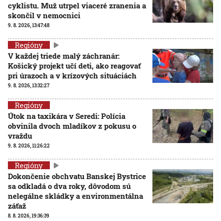
cyklistu. Muž utrpel viaceré zranenia a
skončil v nemocnici
9. 8. 2026, 13:47:48
Regióny
V každej triede malý záchranár:
Košický projekt učí deti, ako reagovať
pri úrazoch a v krízových situáciách
9. 8. 2026, 13:32:27
Regióny
Útok na taxikára v Seredi: Polícia
obvinila dvoch mladíkov z pokusu o
vraždu
9. 8. 2026, 11:26:22
Regióny
Dokončenie obchvatu Banskej Bystrice
sa odkladá o dva roky, dôvodom sú
nelegálne skládky a environmentálna
záťaž
8. 8. 2026, 19:36:39