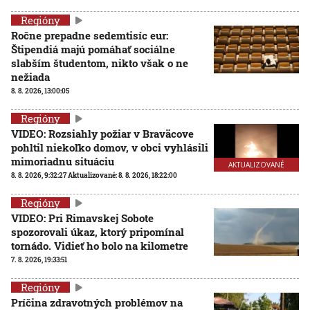
Regióny
Ročne prepadne sedemtisíc eur:
Štipendiá majú pomáhať sociálne
slabším študentom, nikto však o ne
nežiada
8. 8. 2026, 13:00:05
Regióny
VIDEO: Rozsiahly požiar v Braväcove
pohltil niekoľko domov, v obci vyhlásili
mimoriadnu situáciu
AKTUALIZOVANÉ
8. 8. 2026, 9:32:27
Aktualizované:
8. 8. 2026, 18:22:00
Regióny
VIDEO: Pri Rimavskej Sobote
spozorovali úkaz, ktorý pripomínal
tornádo. Vidieť ho bolo na kilometre
7. 8. 2026, 19:33:51
Regióny
Príčina zdravotných problémov na