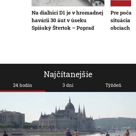
Na diaľnici D1 je v hromadnej
Pre počas
havárii 30 áut v úseku
situácia v
Spišský Štvrtok – Poprad
obciach a
Najčítanejšie
24 hodín
3 dni
Týždeň