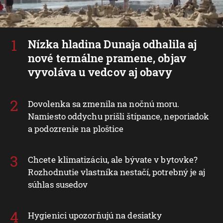
Nízka hladina Dunaja odhalila aj
nové termálne pramene, objav
vyvoláva u vedcov aj obavy
Dovolenka sa zmenila na nočnú moru.
Namiesto oddychu prišli štípance, neporiadok
a podozrenie na ploštice
Chcete klimatizáciu, ale bývate v bytovke?
Rozhodnutie vlastníka nestačí, potrebný je aj
súhlas susedov
Hygienici upozorňujú na desiatky