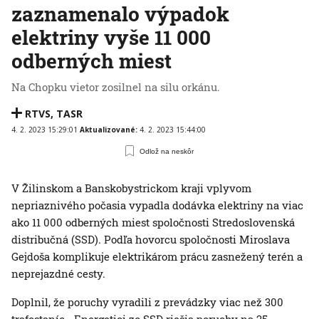
zaznamenalo výpadok
elektriny vyše 11 000
odberných miest
Na Chopku vietor zosilnel na silu orkánu.
RTVS
,
TASR
4. 2. 2023 15:29:01
Aktualizované:
4. 2. 2023 15:44:00
Odlož na neskôr
V Žilinskom a Banskobystrickom kraji vplyvom
nepriaznivého počasia vypadla dodávka elektriny na viac
ako 11 000 odberných miest spoločnosti Stredoslovenská
distribučná (SSD). Podľa hovorcu spoločnosti Miroslava
Gejdoša komplikuje elektrikárom prácu zasnežený terén a
neprejazdné cesty.
Doplnil, že poruchy vyradili z prevádzky viac než 300