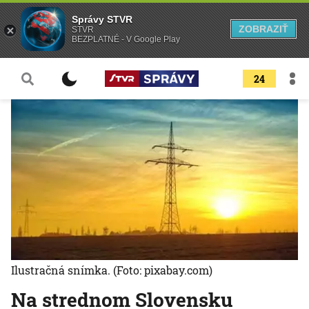
Správy STVR
ZOBRAZIŤ
STVR
BEZPLATNÉ - V Google Play
24
Ilustračná snímka.
(Foto: pixabay.com)
Na strednom Slovensku