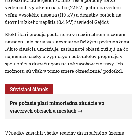
trafostaníc. „Energetici zo SSD riešia poruchy na 25
vedeniach vysokého napätia (22 kV), jednu na vedení
veľmi vysokého napätia (110 kV) a desiatky porúch na
úrovni nízkeho napätia (0,4 kV),“ uviedol Gejdoš.
Elektrikári pracujú podľa neho v maximálnom možnom
nasadení, ale boria sa s nesmierne ťažkými podmienkami.
„Ak to situácia umožňuje, zasiahnuté oblasti zužujú na čo
najmenšie úseky a vypnutých odberateľov prepínajú v
spolupráci s dispečingom na iné zásobovacie trasy. Ich
možnosti sú však v tomto smere obmedzené,“ podotkol.
Súvisiaci článok
Pre počasie platí mimoriadna situácia vo
viacerých obciach a mestách
Výpadky zasiahli všetky regióny distribučného územia