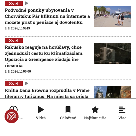
Svet
Podvodné ponuky ubytovania v
Chorvátsku: Pár kliknutí na internete a
môžete prísť o peniaze aj dovolenku
8. 8. 2026, 10:51:49
Svet
Rakúsko reaguje na horúčavy, chce
zjednodušiť cestu ku klimatizáciám.
Opozícia a Greenpeace žiadajú iné
riešenia
8. 8. 2026, 10:00:00
Svet
Kniha Dana Browna rozprúdila v Prahe
literárny turizmus. Na miesta sa prišla
pozrieť aj najväčšia streamovacia
služba
8. 8. 2026, 9:00:00
Viac
Videá
Odložené
Najčítanejšie
Po minúte
Svet
Na Sicílii končia turistami obľúbené