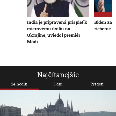
India je pripravená prispieť k
Biden zav
mierovému úsiliu na
riešenie v
Ukrajine, uviedol premiér
Módí
Najčítanejšie
24 hodín
3 dni
Týždeň