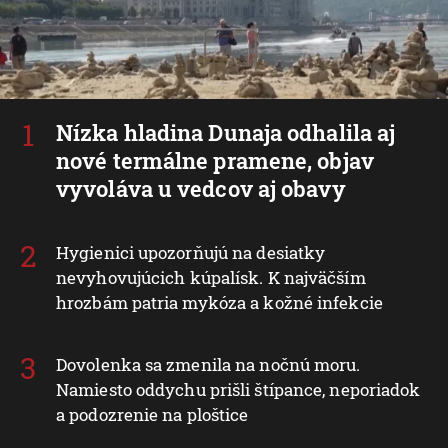
Nízka hladina Dunaja odhalila aj
nové termálne pramene, objav
vyvoláva u vedcov aj obavy
Hygienici upozorňujú na desiatky
nevyhovujúcich kúpalísk. K najväčším
hrozbám patria mykóza a kožné infekcie
Dovolenka sa zmenila na nočnú moru.
Namiesto oddychu prišli štípance, neporiadok
a podozrenie na ploštice