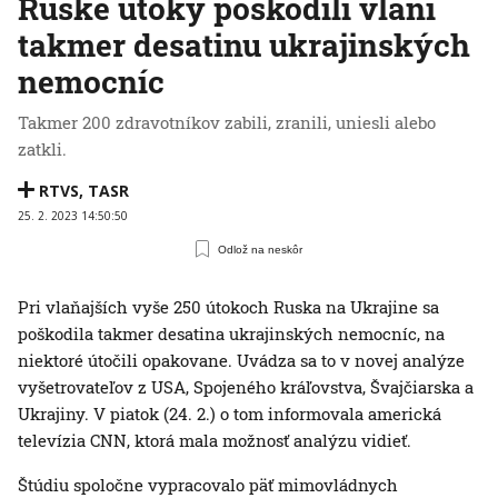
Ruské útoky poškodili vlani
takmer desatinu ukrajinských
nemocníc
Takmer 200 zdravotníkov zabili, zranili, uniesli alebo
zatkli.
RTVS
,
TASR
25. 2. 2023 14:50:50
Odlož na neskôr
Pri vlaňajších vyše 250 útokoch Ruska na Ukrajine sa
poškodila takmer desatina ukrajinských nemocníc, na
niektoré útočili opakovane. Uvádza sa to v novej analýze
vyšetrovateľov z USA, Spojeného kráľovstva, Švajčiarska a
Ukrajiny. V piatok (24. 2.) o tom informovala americká
televízia CNN, ktorá mala možnosť analýzu vidieť.
Štúdiu spoločne vypracovalo päť mimovládnych