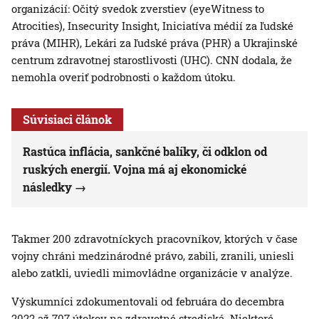
organizácií: Očitý svedok zverstiev (eyeWitness to
Atrocities), Insecurity Insight, Iniciatíva médií za ľudské
práva (MIHR), Lekári za ľudské práva (PHR) a Ukrajinské
centrum zdravotnej starostlivosti (UHC). CNN dodala, že
nemohla overiť podrobnosti o každom útoku.
Súvisiaci článok
Rastúca inflácia, sankčné balíky, či odklon od
ruských energií. Vojna má aj ekonomické
následky
Takmer 200 zdravotníckych pracovníkov, ktorých v čase
vojny chráni medzinárodné právo, zabili, zranili, uniesli
alebo zatkli, uviedli mimovládne organizácie v analýze.
Výskumníci zdokumentovali od februára do decembra
2022 až 707 útokov na zdravotné strediská. Niektoré