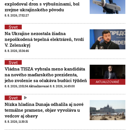
explodoval dron s výbušninami, bol
zrejme ukrajinského pôvodu
8. 8. 2026, 17:52:27
Svet
Na Ukrajine nezostala žiadna
nepoškodená tepelná elektráreň, tvrdí
V. Zelenskyj
8. 8. 2026, 15:34:46
Svet
Vládna TISZA vybrala meno kandidáta
na nového maďarského prezidenta,
jeho zvolenie sa očakáva budúci týždeň
AKTUALIZOVANÉ
8. 8. 2026, 13:51:54
Aktualizované:
8. 8. 2026, 14:49:00
Svet
Nízka hladina Dunaja odhalila aj nové
termálne pramene, objav vyvoláva u
vedcov aj obavy
8. 8. 2026, 11:30:31