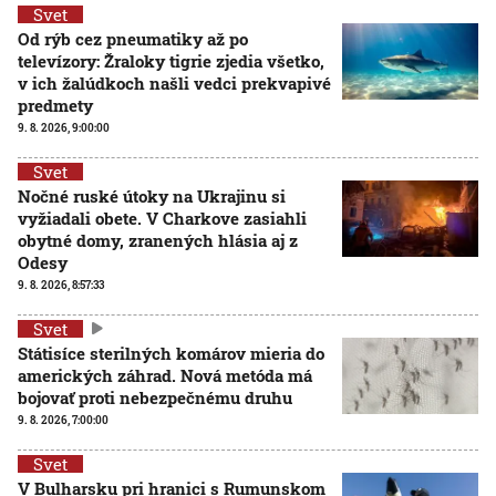
Svet
Od rýb cez pneumatiky až po
televízory: Žraloky tigrie zjedia všetko,
v ich žalúdkoch našli vedci prekvapivé
predmety
9. 8. 2026, 9:00:00
Svet
Nočné ruské útoky na Ukrajinu si
vyžiadali obete. V Charkove zasiahli
obytné domy, zranených hlásia aj z
Odesy
9. 8. 2026, 8:57:33
Svet
Státisíce sterilných komárov mieria do
amerických záhrad. Nová metóda má
bojovať proti nebezpečnému druhu
9. 8. 2026, 7:00:00
Svet
V Bulharsku pri hranici s Rumunskom