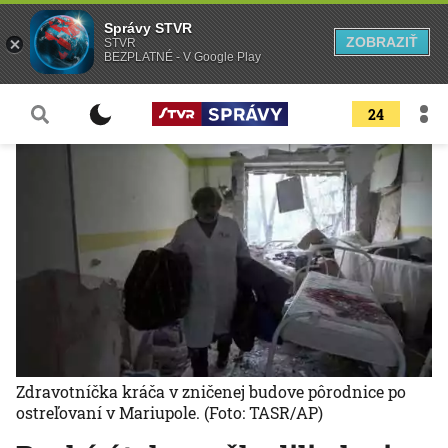
Správy STVR
ZOBRAZIŤ
STVR
BEZPLATNÉ - V Google Play
24
Zdravotníčka kráča v zničenej budove pôrodnice po
ostreľovaní v Mariupole.
(Foto: TASR/AP)