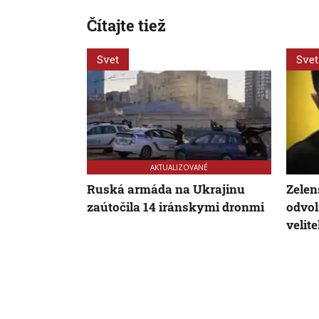
Čítajte tiež
Svet
Svet
AKTUALIZOVANÉ
Ruská armáda na Ukrajinu
Zelen
zaútočila 14 iránskymi dronmi
odvol
velite