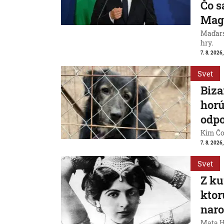
Čo s
Mag
Maďarsk
hry.
7. 8. 2026,
Svet
Biza
horú
odpo
Kim Čon
7. 8. 2026,
Svet
Z ku
ktor
naro
Mata Ha