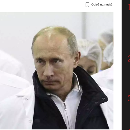
Odlož na neskôr