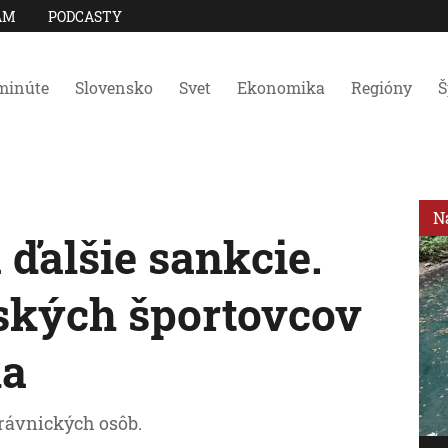
AM
PODCASTY
minúte
Slovensko
Svet
Ekonomika
Regióny
Š
N
 ďalšie sankcie.
uských športovcov
na
právnických osôb.