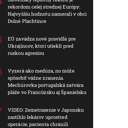
rekordom celej strednej Európy:
Najvyššiu hodnotu namerali v obci
Dolné Plachtince
EÚ zavádza nové pravidlá pre
Ukrajincov, ktorí utiekli pred
ruskou agresiou
Vyzerá ako medúza, no môže
spôsobiť vážne zranenia.
Mechúrovka portugalská zatvára
pláže vo Francúzsku aj Španielsku
VIDEO: Zemetrasenie v Japonsku
zastihlo lekárov uprostred
operácie, pacienta chránili