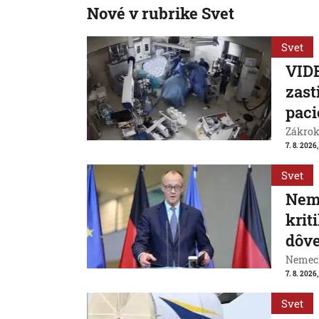
Nové v rubrike Svet
Svet
VIDE
zast
paci
Zákrok 
7. 8. 2026,
Svet
Neme
krit
dôve
Nemeck
7. 8. 2026
Svet