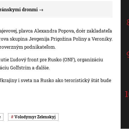
 iránskymi dronmi
ajevovej, plavca Alexandra Popova, dcér zakladateľa
rova skupina Jevgenija Prigožina Poliny a Veroniky.
ntroverzným podnikateľom.
utie Ľudový front pre Rusko (ONF), organizáciu
ciu Goľfstrim a ďalšie.
Ukrajiny i sveta na Rusko ako teroristický štát bude
e
Volodymyr Zelenskyj