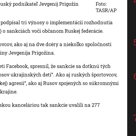
ruský podnikateľ Jevgenij Prigožin
Foto:
TASR/AP
podpísal tri výnosy o implementácii rozhodnutia
 o sankciách voči občanom Ruskej federácie.
ovcov, ako aj na dve dcéry a niekoľko spoločností
iny Jevgenija Prigožina.
eti Facebook, spresnil, že sankcie sa dotknú tých
osov ukrajinských detí“. Ako aj ruských športovcov,
skej) agresii“, ako aj Rusov spojených so súkromnými
krajine.
kou kanceláriou tak sankcie uvalili na 277