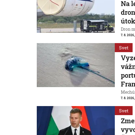
Na l
dron
útok
Dron m
7. 8. 2026,
Svet
Vyze
váž
port
Fran
Mechúr
7. 8. 2026,
Svet
Zme
vyvo