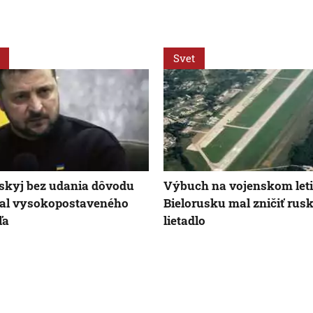
Svet
skyj bez udania dôvodu
Výbuch na vojenskom let
al vysokopostaveného
Bielorusku mal zničiť rus
ľa
lietadlo