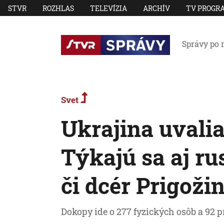
STVR
ROZHLAS
TELEVÍZIA
ARCHÍV
TV PROGR
Správy po 
Svet
Ukrajina uvalia
Týkajú sa aj r
či dcér Prigoži
Dokopy ide o 277 fyzických osôb a 92 