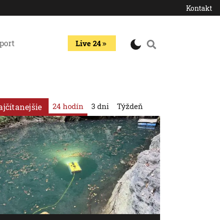
Kontakt
port
Live 24
24 hodín
3 dni
Týždeň
ajčítanejšie