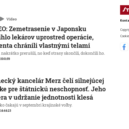
Video
Konta
O: Zemetrasenie v Japonsku
Copyri
ihlo lekárov uprostred operácie,
Cookie
enta chránili vlastnými telami
nakrátko prerušili, no keď otrasy skončili, dokončili ho.
 15:01:59
cký kancelár Merz čelí silnejúcej
ike pre štátnickú neschopnosť. Jeho
ra v udržanie jednotnosti klesá
o čakajú v septembri krajinské voľby.
, 14:44:23