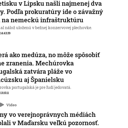
etisku v Lipsku našli najmenej dva
y. Podľa prokuratúry ide o závažný
 na nemeckú infraštruktúru
al nálož uloženú v bežnej konzervovej plechovke.
 14:43:39
rá ako medúza, no môže spôsobiť
ne zranenia. Mechúrovka
ugalská zatvára pláže vo
cúzsku aj Španielsku
ovka portugalská je pre ľudí jedovatá.
 13:15:11
Video
ny vo verejnoprávnych médiách
lali v Maďarsku veľkú pozornosť.