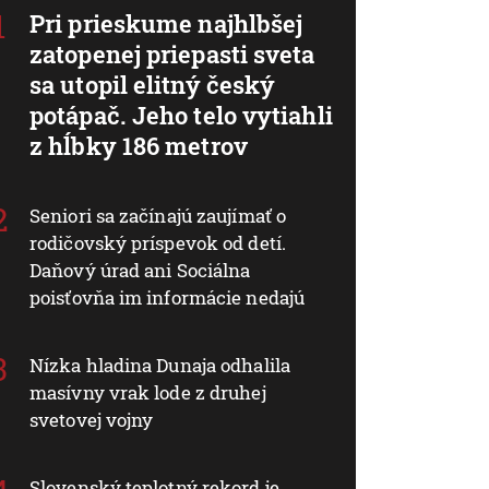
Pri prieskume najhlbšej
zatopenej priepasti sveta
sa utopil elitný český
potápač. Jeho telo vytiahli
z hĺbky 186 metrov
Seniori sa začínajú zaujímať o
rodičovský príspevok od detí.
Daňový úrad ani Sociálna
poisťovňa im informácie nedajú
Nízka hladina Dunaja odhalila
masívny vrak lode z druhej
svetovej vojny
Slovenský teplotný rekord je