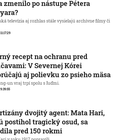
a zmenilo po nástupe Pétera
yara?
á televízia aj rozhlas stále vysielajú archívne filmy či
 11:17:29
rný recept na ochranu pred
čavami: V Severnej Kórei
rúčajú aj polievku zo psieho mäsa
g-un vraj trpí spolu s ľuďmi.
 9:39:55
rtizány dvojitý agent: Mata Hari,
ú postihol tragický osud, sa
dila pred 150 rokmi
ri v roku 1917 popravili.