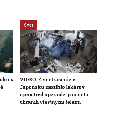
Svet
Svet
isku v
VIDEO: Zemetrasenie v
Nemecký kan
ké
Japonsku zastihlo lekárov
silnejúcej kr
uprostred operácie, pacienta
neschopnosť
chránili vlastnými telami
udržanie jed