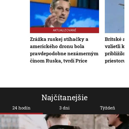
AKTUALIZOVANÉ
Zrážka ruskej stíhačky a
Britské a
amerického dronu bola
vzlietli k
pravdepodobne nezámerným
priblížilo
činom Ruska, tvrdí Price
priestoru
Najčítanejšie
24 hodín
3 dni
Týždeň