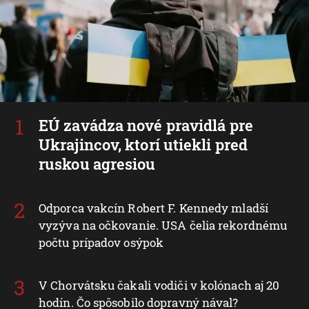
EÚ zavádza nové pravidlá pre
Ukrajincov, ktorí utiekli pred
ruskou agresiou
Odporca vakcín Robert F. Kennedy mladší
vyzýva na očkovanie. USA čelia rekordnému
počtu prípadov osýpok
V Chorvátsku čakali vodiči v kolónach aj 20
hodín. Čo spôsobilo dopravný nával?