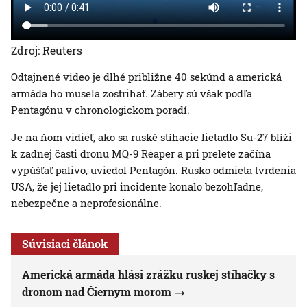
Zdroj: Reuters
Odtajnené video je dlhé približne 40 sekúnd a americká
armáda ho musela zostrihať. Zábery sú však podľa
Pentagónu v chronologickom poradí.
Je na ňom vidieť, ako sa ruské stíhacie lietadlo Su-27 blíži
k zadnej časti dronu MQ-9 Reaper a pri prelete začína
vypúšťať palivo, uviedol Pentagón. Rusko odmieta tvrdenia
USA, že jej lietadlo pri incidente konalo bezohľadne,
nebezpečne a neprofesionálne.
Súvisiaci článok
Americká armáda hlási zrážku ruskej stíhačky s
dronom nad Čiernym morom