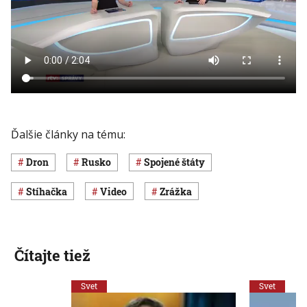
Ďalšie články na tému:
dron
Rusko
Spojené štáty
stíhačka
Video
zrážka
Čítajte tiež
Svet
Svet