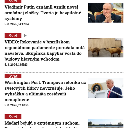
Svet
Vladimir Putin oznámil vznik novej
armádnej zložky. Tvoria ju bezpilotné
systémy
5. 8. 2026, 14:47:04
Svet
VIDEO: Rokovanie v brazílskom
regionálnom parlamente prerušila milá
návšteva. Skupinka kapybár vošla do
budovy hlavným vchodom
5. 8. 2026, 13:53:13
Svet
Washington Post: Trumpova rétorika už
svetových lídrov nevzrušuje. Jeho
vyhrážky a ultimáta zostávajú
nenaplnené
5. 8. 2026, 12:48:50
Svet
Maďari bojujú s extrémnym suchom.