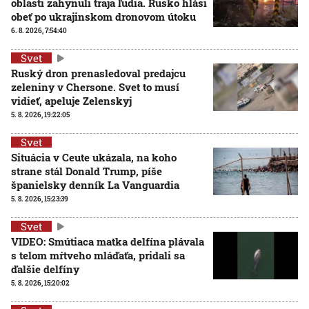
oblasti zahynuli traja ľudia. Rusko hlási
obeť po ukrajinskom dronovom útoku
6. 8. 2026, 7:54:40
Svet
Ruský dron prenasledoval predajcu
zeleniny v Chersone. Svet to musí
vidieť, apeluje Zelenskyj
5. 8. 2026, 19:22:05
Svet
Situácia v Ceute ukázala, na koho
strane stál Donald Trump, píše
španielsky denník La Vanguardia
5. 8. 2026, 15:23:39
Svet
VIDEO: Smútiaca matka delfína plávala
s telom mŕtveho mláďaťa, pridali sa
ďalšie delfíny
5. 8. 2026, 15:20:02