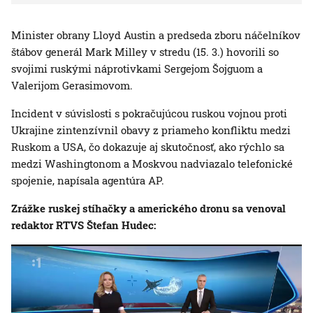
Minister obrany Lloyd Austin a predseda zboru náčelníkov
štábov generál Mark Milley v stredu (15. 3.) hovorili so
svojimi ruskými náprotivkami Sergejom Šojguom a
Valerijom Gerasimovom.
Incident v súvislosti s pokračujúcou ruskou vojnou proti
Ukrajine zintenzívnil obavy z priameho konfliktu medzi
Ruskom a USA, čo dokazuje aj skutočnosť, ako rýchlo sa
medzi Washingtonom a Moskvou nadviazalo telefonické
spojenie, napísala agentúra AP.
Zrážke ruskej stíhačky a amerického dronu sa venoval
redaktor RTVS Štefan Hudec: