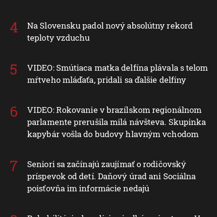
Na Slovensku padol nový absolútny rekord
teploty vzduchu
VIDEO: Smútiaca matka delfína plávala s telom
mŕtveho mláďaťa, pridali sa ďalšie delfíny
VIDEO: Rokovanie v brazílskom regionálnom
parlamente prerušila milá návšteva. Skupinka
kapybár vošla do budovy hlavným vchodom
Seniori sa začínajú zaujímať o rodičovský
príspevok od detí. Daňový úrad ani Sociálna
poisťovňa im informácie nedajú