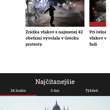
Zrážka vlakov s najmenej 42
Pri čelnej
obeťami vyvolala v Grécku
vlakov v 
protesty
ľudí
Najčítanejšie
24 hodín
3 dni
Týždeň