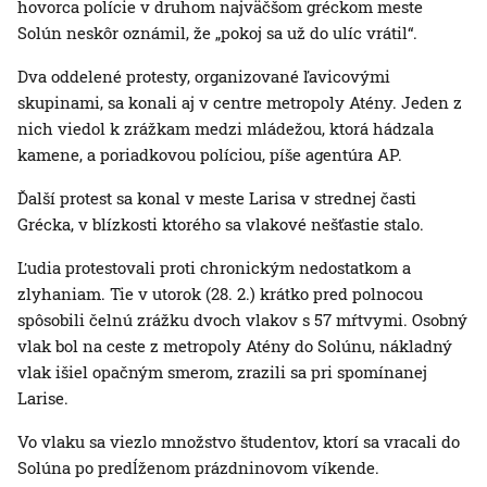
hovorca polície v druhom najväčšom gréckom meste
Solún neskôr oznámil, že „pokoj sa už do ulíc vrátil“.
Dva oddelené protesty, organizované ľavicovými
skupinami, sa konali aj v centre metropoly Atény. Jeden z
nich viedol k zrážkam medzi mládežou, ktorá hádzala
kamene, a poriadkovou políciou, píše agentúra AP.
Ďalší protest sa konal v meste Larisa v strednej časti
Grécka, v blízkosti ktorého sa vlakové nešťastie stalo.
Ľudia protestovali proti chronickým nedostatkom a
zlyhaniam. Tie v utorok (28. 2.) krátko pred polnocou
spôsobili čelnú zrážku dvoch vlakov s 57 mŕtvymi. Osobný
vlak bol na ceste z metropoly Atény do Solúnu, nákladný
vlak išiel opačným smerom, zrazili sa pri spomínanej
Larise.
Vo vlaku sa viezlo množstvo študentov, ktorí sa vracali do
Solúna po predĺženom prázdninovom víkende.