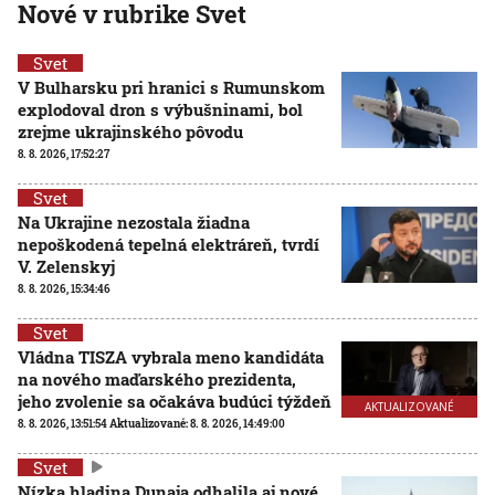
Nové v rubrike Svet
Svet
V Bulharsku pri hranici s Rumunskom
explodoval dron s výbušninami, bol
zrejme ukrajinského pôvodu
8. 8. 2026, 17:52:27
Svet
Na Ukrajine nezostala žiadna
nepoškodená tepelná elektráreň, tvrdí
V. Zelenskyj
8. 8. 2026, 15:34:46
Svet
Vládna TISZA vybrala meno kandidáta
na nového maďarského prezidenta,
jeho zvolenie sa očakáva budúci týždeň
AKTUALIZOVANÉ
8. 8. 2026, 13:51:54
Aktualizované:
8. 8. 2026, 14:49:00
Svet
Nízka hladina Dunaja odhalila aj nové