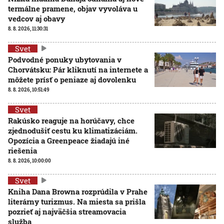
termálne pramene, objav vyvoláva u
vedcov aj obavy
8. 8. 2026, 11:30:31
Svet
Podvodné ponuky ubytovania v
Chorvátsku: Pár kliknutí na internete a
môžete prísť o peniaze aj dovolenku
8. 8. 2026, 10:51:49
Svet
Rakúsko reaguje na horúčavy, chce
zjednodušiť cestu ku klimatizáciám.
Opozícia a Greenpeace žiadajú iné
riešenia
8. 8. 2026, 10:00:00
Svet
Kniha Dana Browna rozprúdila v Prahe
literárny turizmus. Na miesta sa prišla
pozrieť aj najväčšia streamovacia
služba