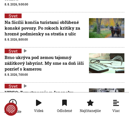
8. 8. 2026, 9:00:00
Svet
Na Sicílii končia turistami obľúbené
konské povozy. Po rokoch kritiky za
hrozné podmienky sa stratia z ulíc
8. 8. 2026, 8:00:00
Svet
Brno ukrýva pod zemou tajomný
zážitkový labyrint. My sme sa doň išli
pozrieť s kamerou
8. 8. 2026, 7:00:00
Svet
VIDEO: Zemetrasenie v Japonsku
zastihlo lekárov uprostred operácie,
pacienta chránili vlastnými telami
7. 8. 2026, 15:01:59
Viac
Videá
Odložené
Najčítanejšie
Po minúte
Svet
Nemecký kancelár Merz čelí silnejúcej kritike pre