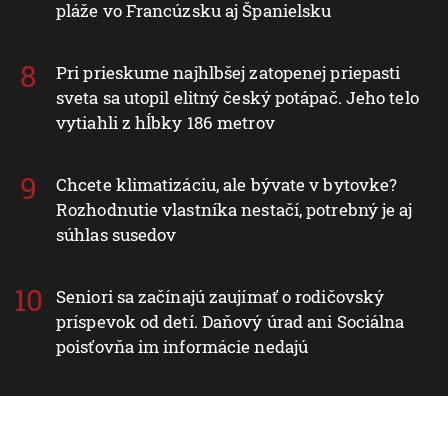
pláže vo Francúzsku aj Španielsku
Pri prieskume najhlbšej zatopenej priepasti
sveta sa utopil elitný český potápač. Jeho telo
vytiahli z hĺbky 186 metrov
Chcete klimatizáciu, ale bývate v bytovke?
Rozhodnutie vlastníka nestačí, potrebný je aj
súhlas susedov
Seniori sa začínajú zaujímať o rodičovský
príspevok od detí. Daňový úrad ani Sociálna
poisťovňa im informácie nedajú