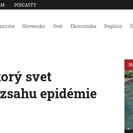
AM
PODCASTY
minúte
Slovensko
Svet
Ekonomika
Regióny
Š
N
torý svet
ozsahu epidémie