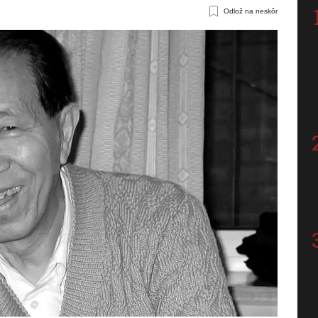
Odlož na neskôr