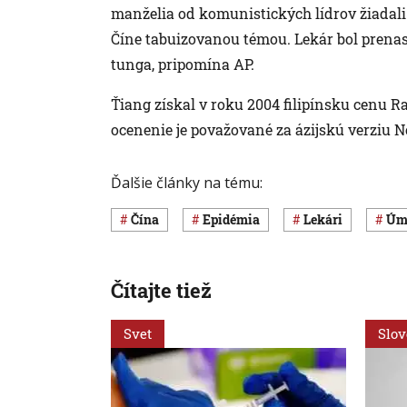
manželia od komunistických lídrov žiadali 
Číne tabuizovanou témou. Lekár bol prena
tunga, pripomína AP.
Ťiang získal v roku 2004 filipínsku cenu 
ocenenie je považované za ázijskú verziu N
Ďalšie články na tému:
Čína
epidémia
lekári
úm
Čítajte tiež
Svet
Slo