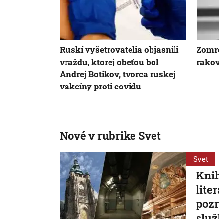
Ruskí vyšetrovatelia objasnili
Zomre
vraždu, ktorej obeťou bol
rakov
Andrej Botikov, tvorca ruskej
vakcíny proti covidu
Nové v rubrike Svet
Svet
Knih
lite
pozr
služ