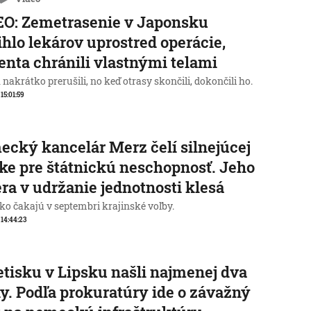
O: Zemetrasenie v Japonsku
ihlo lekárov uprostred operácie,
enta chránili vlastnými telami
nakrátko prerušili, no keď otrasy skončili, dokončili ho.
 15:01:59
cký kancelár Merz čelí silnejúcej
ike pre štátnickú neschopnosť. Jeho
ra v udržanie jednotnosti klesá
o čakajú v septembri krajinské voľby.
, 14:44:23
etisku v Lipsku našli najmenej dva
y. Podľa prokuratúry ide o závažný