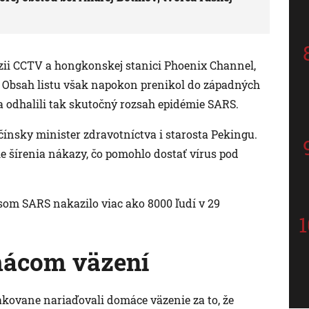
evízii CCTV a hongkonskej stanici Phoenix Channel,
i. Obsah listu však napokon prenikol do západných
 a odhalili tak skutočný rozsah epidémie SARS.
 čínsky minister zdravotníctva i starosta Pekingu.
e šírenia nákazy, čo pomohlo dostať vírus pod
som SARS nakazilo viac ako 8000 ľudí v 29
mácom väzení
kovane nariaďovali domáce väzenie za to, že