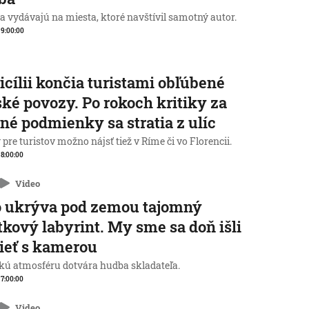
a vydávajú na miesta, ktoré navštívil samotný autor.
, 9:00:00
icílii končia turistami obľúbené
ké povozy. Po rokoch kritiky za
né podmienky sa stratia z ulíc
pre turistov možno nájsť tiež v Ríme či vo Florencii.
, 8:00:00
Video
o ukrýva pod zemou tajomný
tkový labyrint. My sme sa doň išli
ieť s kamerou
kú atmosféru dotvára hudba skladateľa.
, 7:00:00
Video