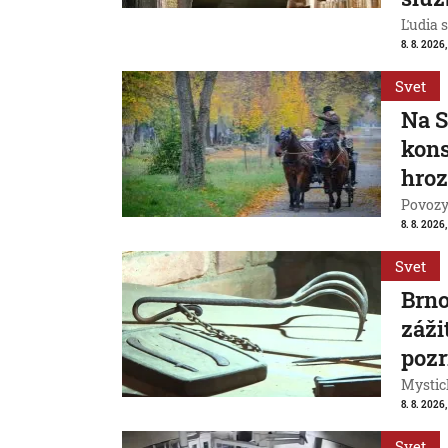
Ľudia s
8. 8. 2026
Svet
Na S
kons
hroz
Povozy 
8. 8. 2026
Svet
Brn
záži
pozr
Mystic
8. 8. 2026
Svet