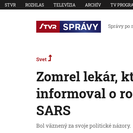
STVR
ROZHLAS
TELEVÍZIA
ARCHÍV
TV PROGR
Správy po 
Svet
Zomrel lekár, k
informoval o r
SARS
Bol väznený za svoje politické názory.