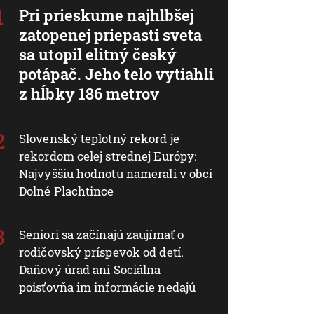
Pri prieskume najhlbšej
zatopenej priepasti sveta
sa utopil elitný český
potápač. Jeho telo vytiahli
z hĺbky 186 metrov
Slovenský teplotný rekord je
rekordom celej strednej Európy:
Najvyššiu hodnotu namerali v obci
Dolné Plachtince
Seniori sa začínajú zaujímať o
rodičovský príspevok od detí.
Daňový úrad ani Sociálna
poisťovňa im informácie nedajú