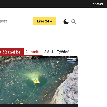
Kontakt
port
Live 24
24 hodín
3 dni
Týždeň
ajčítanejšie