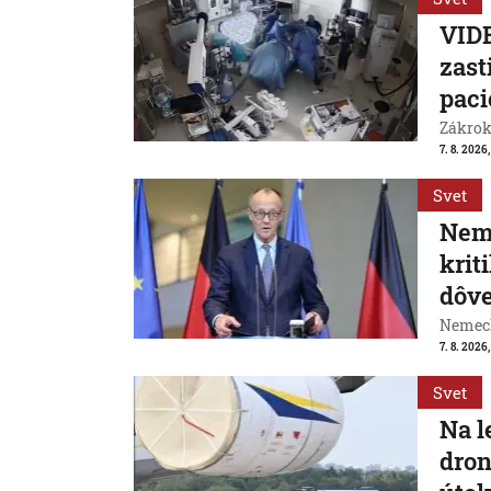
VIDE
zast
paci
Zákrok 
7. 8. 2026,
Svet
Neme
krit
dôve
Nemeck
7. 8. 2026
Svet
Na l
dron