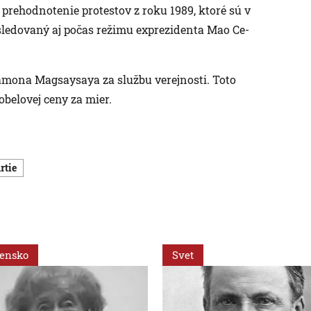
prehodnotenie protestov z roku 1989, ktoré sú v
sledovaný aj počas režimu exprezidenta Mao Ce-
Ramona Magsaysaya za službu verejnosti. Toto
obelovej ceny za mier.
rtie
vensko
Svet