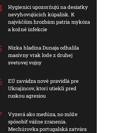
Hygienici upozorňujú na desiatky
nevyhovujúcich kúpalísk. K
najväčším hrozbám patria mykóza
a kožné infekcie
Nízka hladina Dunaja odhalila
masívny vrak lode z druhej
svetovej vojny
EÚ zavádza nové pravidlá pre
Ukrajincov, ktorí utiekli pred
ruskou agresiou
Vyzerá ako medúza, no môže
spôsobiť vážne zranenia.
Mechúrovka portugalská zatvára