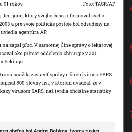
u 91 rokov.
Foto: TASR/AP
 Jen-jung, ktorý svojho času informoval svet o
03 a pre svoje politické postoje bol odsúdený na
o uviedla agentúra AP.
gu na zápal pľúc. V samotnej Číne správy o lekárovej
coval ako primár oddelenia chirurgie v 301.
 v Pekingu.
rana snažila zastaviť správy o šírení vírusu SARS
apísal 800-slovný list, v ktorom uvádzal, že v
kazy vírusom SARS, než tvrdia oficiálne štatistiky
orej obeťou bol Andrej Botikov, tvorca ruskej