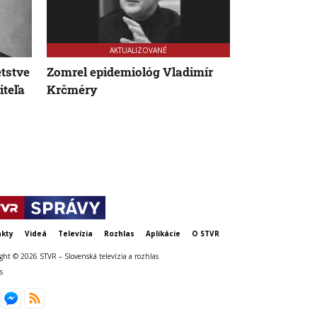
AKTUALIZOVANÉ
tstve
Zomrel epidemiológ Vladimír
Kniha Dana 
iteľa
Krčméry
v Prahe lite
miesta sa pri
najväčšia s
kty
Videá
Televízia
Rozhlas
Aplikácie
O STVR
ght © 2026 STVR – Slovenská televízia a rozhlas
s