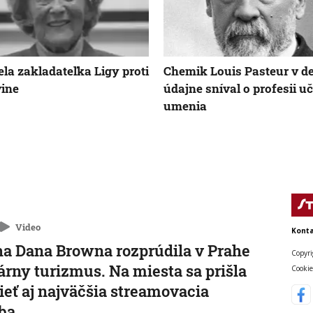
la zakladateľka Ligy proti
Chemik Louis Pasteur v de
ine
údajne sníval o profesii uč
umenia
Video
Konta
a Dana Browna rozprúdila v Prahe
Copyri
rárny turizmus. Na miesta sa prišla
Cookie
ieť aj najväčšia streamovacia
ba