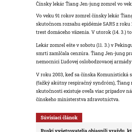
Čínsky lekár Ťiang Jen-jung zomrel vo vek
Vo veku 91 rokov zomrel čínsky lekár Ťiang
skutočnom rozsahu epidémie SARS z roku 20
trest domáceho väzenia. V utorok (14. 3.) t
Lekár zomrel ešte v sobotu (11. 3.) v Pekin
smrti zamlčala cenzúra. Ťiang Jen-jung pra
nemocnici Ľudovej oslobodzovacej armády
V roku 2003, keď sa čínska Komunistická st
(ťažký akútny respiračný syndróm), Ťiang n
skutočnosti existuje oveľa viac prípadov ná
čínskeho ministerstva zdravotníctva.
Súvisiaci článok
Ruskí vyšetrovatelia objasnili vraždu, kt