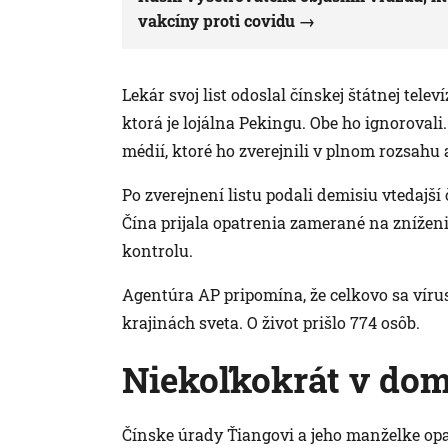
vakcíny proti covidu
Lekár svoj list odoslal čínskej štátnej tel
ktorá je lojálna Pekingu. Obe ho ignoroval
médií, ktoré ho zverejnili v plnom rozsahu
Po zverejnení listu podali demisiu vtedajší
Čína prijala opatrenia zamerané na zníženi
kontrolu.
Agentúra AP pripomína, že celkovo sa víru
krajinách sveta. O život prišlo 774 osôb.
Niekoľkokrát v do
Čínske úrady Ťiangovi a jeho manželke opa