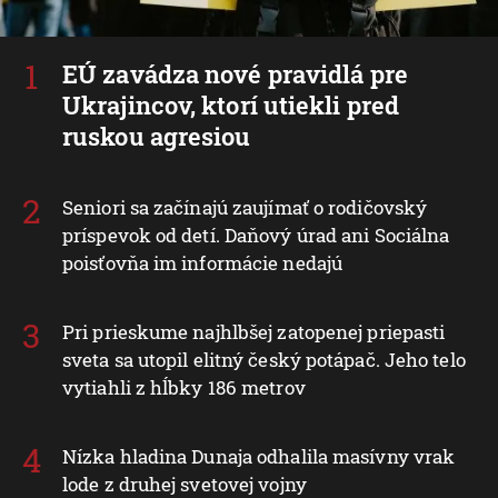
EÚ zavádza nové pravidlá pre
Ukrajincov, ktorí utiekli pred
ruskou agresiou
Seniori sa začínajú zaujímať o rodičovský
príspevok od detí. Daňový úrad ani Sociálna
poisťovňa im informácie nedajú
Pri prieskume najhlbšej zatopenej priepasti
sveta sa utopil elitný český potápač. Jeho telo
vytiahli z hĺbky 186 metrov
Nízka hladina Dunaja odhalila masívny vrak
lode z druhej svetovej vojny