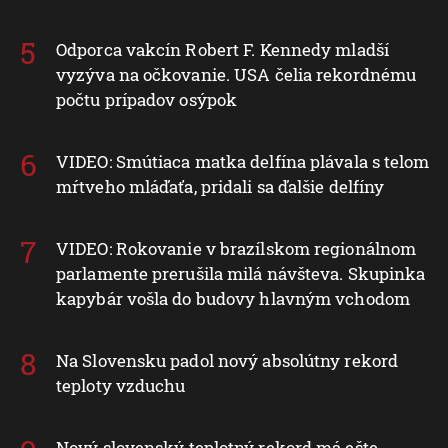
Odporca vakcín Robert F. Kennedy mladší
vyzýva na očkovanie. USA čelia rekordnému
počtu prípadov osýpok
VIDEO: Smútiaca matka delfína plávala s telom
mŕtveho mláďaťa, pridali sa ďalšie delfíny
VIDEO: Rokovanie v brazílskom regionálnom
parlamente prerušila milá návšteva. Skupinka
kapybár vošla do budovy hlavným vchodom
Na Slovensku padol nový absolútny rekord
teploty vzduchu
Nový slovenský teplotný rekord má ešte