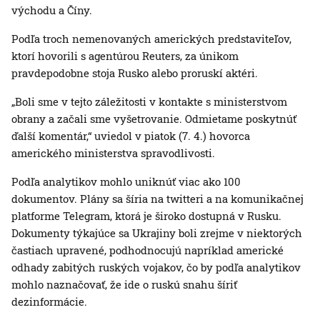
východu a Číny.
Podľa troch nemenovaných amerických predstaviteľov,
ktorí hovorili s agentúrou Reuters, za únikom
pravdepodobne stoja Rusko alebo proruskí aktéri.
„Boli sme v tejto záležitosti v kontakte s ministerstvom
obrany a začali sme vyšetrovanie. Odmietame poskytnúť
ďalší komentár,“ uviedol v piatok (7. 4.) hovorca
amerického ministerstva spravodlivosti.
Podľa analytikov mohlo uniknúť viac ako 100
dokumentov. Plány sa šíria na twitteri a na komunikačnej
platforme Telegram, ktorá je široko dostupná v Rusku.
Dokumenty týkajúce sa Ukrajiny boli zrejme v niektorých
častiach upravené, podhodnocujú napríklad americké
odhady zabitých ruských vojakov, čo by podľa analytikov
mohlo naznačovať, že ide o ruskú snahu šíriť
dezinformácie.