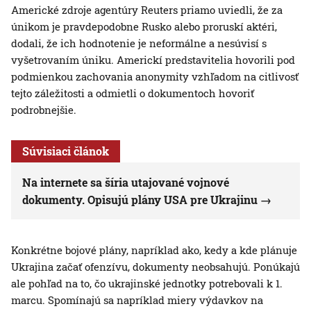
Americké zdroje agentúry Reuters priamo uviedli, že za
únikom je pravdepodobne Rusko alebo proruskí aktéri,
dodali, že ich hodnotenie je neformálne a nesúvisí s
vyšetrovaním úniku. Americkí predstavitelia hovorili pod
podmienkou zachovania anonymity vzhľadom na citlivosť
tejto záležitosti a odmietli o dokumentoch hovoriť
podrobnejšie.
Súvisiaci článok
Na internete sa šíria utajované vojnové
dokumenty. Opisujú plány USA pre Ukrajinu
Konkrétne bojové plány, napríklad ako, kedy a kde plánuje
Ukrajina začať ofenzívu, dokumenty neobsahujú. Ponúkajú
ale pohľad na to, čo ukrajinské jednotky potrebovali k 1.
marcu. Spomínajú sa napríklad miery výdavkov na