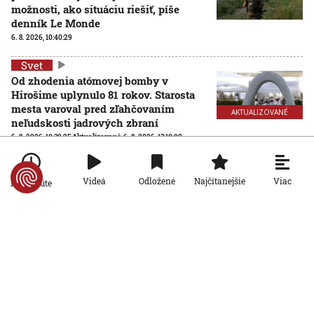
možnosti, ako situáciu riešiť, píše
denník Le Monde
6. 8. 2026, 10:40:29
Svet
Od zhodenia atómovej bomby v
Hirošime uplynulo 81 rokov. Starosta
mesta varoval pred zľahčovaním
AKTUALIZOVANÉ
neľudskosti jadrových zbraní
6. 8. 2026, 10:39:25
Aktualizované:
6. 8. 2026, 13:10:00
Svet
Dron s výbušninami, ktorý našli na
Viac
Videá
Odložené
Najčítanejšie
Po minúte
letisku, predstavuje novú úroveň
nebezpečenstva, tvrdí nemecký
minister vnútra
6. 8. 2026, 10:17:42
Svet
Pri ruskom bombardovaní Charkovskej
oblasti zahynuli traja ľudia. Rusko hlási
obeť po ukrajinskom dronovom útoku