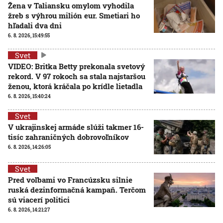
Žena v Taliansku omylom vyhodila
žreb s výhrou milión eur. Smetiari ho
hľadali dva dni
6. 8. 2026, 15:49:55
Svet
VIDEO: Britka Betty prekonala svetový
rekord. V 97 rokoch sa stala najstaršou
ženou, ktorá kráčala po krídle lietadla
6. 8. 2026, 15:40:24
Svet
V ukrajinskej armáde slúži takmer 16-
tisíc zahraničných dobrovoľníkov
6. 8. 2026, 14:26:05
Svet
Pred voľbami vo Francúzsku silnie
ruská dezinformačná kampaň. Terčom
sú viacerí politici
6. 8. 2026, 14:21:27