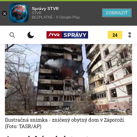
Správy STVR
ZOBRAZIŤ
STVR
BEZPLATNÉ - V Google Play
24
Ilustračná snímka - zničený obytný dom v Záporoží.
(Foto: TASR/AP)