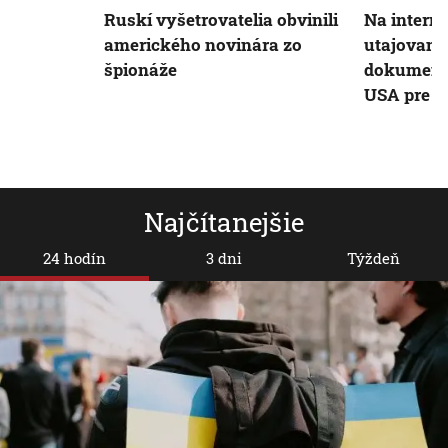
Ruskí vyšetrovatelia obvinili
Na interne
amerického novinára zo
utajované
špionáže
dokumenty
USA pre U
Najčítanejšie
24 hodín
3 dni
Týždeň