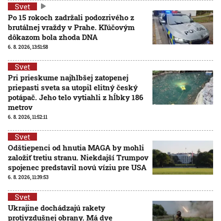
Svet
Po 15 rokoch zadržali podozrivého z
brutálnej vraždy v Prahe. Kľúčovým
dôkazom bola zhoda DNA
6. 8. 2026, 13:51:58
Svet
Pri prieskume najhlbšej zatopenej
priepasti sveta sa utopil elitný český
potápač. Jeho telo vytiahli z hĺbky 186
metrov
6. 8. 2026, 11:52:11
Svet
Odštiepenci od hnutia MAGA by mohli
založiť tretiu stranu. Niekdajší Trumpov
spojenec predstavil novú víziu pre USA
6. 8. 2026, 11:39:53
Svet
Ukrajine dochádzajú rakety
protivzdušnej obrany. Má dve