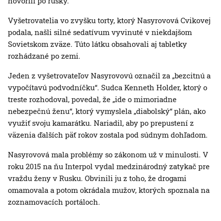
hovorili po rusky.
Vyšetrovatelia vo zvyšku torty, ktorý Nasyrovová Cvikovej
podala, našli silné sedatívum vyvinuté v niekdajšom
Sovietskom zväze. Túto látku obsahovali aj tabletky
rozhádzané po zemi.
Jeden z vyšetrovateľov Nasyrovovú označil za „bezcitnú a
vypočítavú podvodníčku“. Sudca Kenneth Holder, ktorý o
treste rozhodoval, povedal, že „ide o mimoriadne
nebezpečnú ženu“, ktorý vymyslela „diabolský“ plán, ako
využiť svoju kamarátku. Nariadil, aby po prepustení z
väzenia ďalších päť rokov zostala pod súdnym dohľadom.
Nasyrovová mala problémy so zákonom už v minulosti. V
roku 2015 na ňu Interpol vydal medzinárodný zatykač pre
vraždu ženy v Rusku. Obvinili ju z toho, že drogami
omamovala a potom okrádala mužov, ktorých spoznala na
zoznamovacích portáloch.