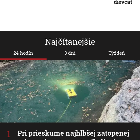
dievčat
Najčítanejšie
24 hodín
3 dni
Týždeň
Pri prieskume najhlbšej zatopenej