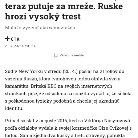
teraz putuje za mreže. Ruske
hrozí vysoký trest
Malo to vyzerať ako samovražda.
ČTK
20. 4. 2023 07:01:34
Odlož na neskôr
Súd v New Yorku v stredu (20. 4.) poslal na 21 rokov do
väzenia Rusku, ktorá tvarohovou tortou otrávila svoju
kamarátku. Britská BBC na svojich internetových
stránkach píše, že odsúdená sa snažila využiť to, že si bola
s poškodenou fyzicky podobná a chcela jej ukradnúť
identitu.
Prípad sa stal v auguste 2016, keď sa Viktórija Nasyrovová
podľa obžaloby vydala k svojej kozmetičke Olze Cvikovej s
tortou. Sama zjedla dva kúsky a tretí, otrávený, ponúkla