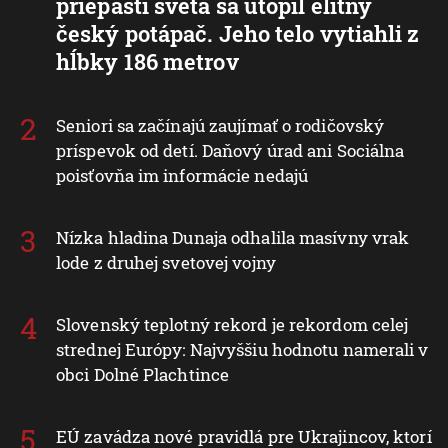
priepasti sveta sa utopil elitný
český potápač. Jeho telo vytiahli z
hĺbky 186 metrov
Seniori sa začínajú zaujímať o rodičovský
príspevok od detí. Daňový úrad ani Sociálna
poisťovňa im informácie nedajú
Nízka hladina Dunaja odhalila masívny vrak
lode z druhej svetovej vojny
Slovenský teplotný rekord je rekordom celej
strednej Európy: Najvyššiu hodnotu namerali v
obci Dolné Plachtince
EÚ zavádza nové pravidlá pre Ukrajincov, ktorí