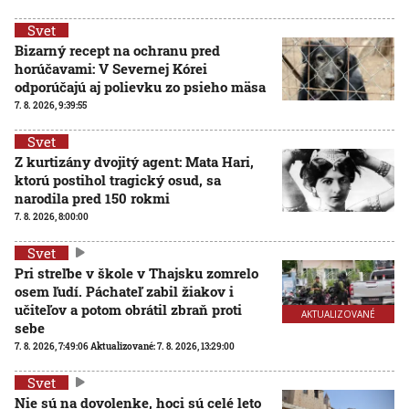
Svet
Bizarný recept na ochranu pred
horúčavami: V Severnej Kórei
odporúčajú aj polievku zo psieho mäsa
7. 8. 2026, 9:39:55
Svet
Z kurtizány dvojitý agent: Mata Hari,
ktorú postihol tragický osud, sa
narodila pred 150 rokmi
7. 8. 2026, 8:00:00
Svet
Pri streľbe v škole v Thajsku zomrelo
osem ľudí. Páchateľ zabil žiakov i
učiteľov a potom obrátil zbraň proti
AKTUALIZOVANÉ
sebe
7. 8. 2026, 7:49:06
Aktualizované:
7. 8. 2026, 13:29:00
Svet
Nie sú na dovolenke, hoci sú celé leto