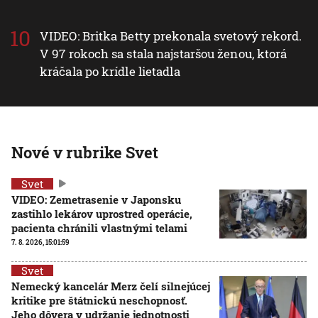
VIDEO: Britka Betty prekonala svetový rekord.
V 97 rokoch sa stala najstaršou ženou, ktorá
kráčala po krídle lietadla
Nové v rubrike Svet
Svet
VIDEO: Zemetrasenie v Japonsku
zastihlo lekárov uprostred operácie,
pacienta chránili vlastnými telami
7. 8. 2026, 15:01:59
Svet
Nemecký kancelár Merz čelí silnejúcej
kritike pre štátnickú neschopnosť.
Jeho dôvera v udržanie jednotnosti