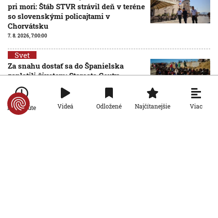
pri mori: Štáb STVR strávil deň v teréne
so slovenskými policajtami v
Chorvátsku
7. 8. 2026, 7:00:00
Svet
Za snahu dostať sa do Španielska
zaplatili životom: Starosta Ceuty
oznámil tragickú bilanciu migračnej
krízy
6. 8. 2026, 16:16:47
Viac
Videá
Odložené
Najčítanejšie
Po minúte
Svet
Žena v Taliansku omylom vyhodila
žreb s výhrou milión eur. Smetiari ho
hľadali dva dni
6. 8. 2026, 15:49:55
Svet
VIDEO: Britka Betty prekonala svetový
rekord. V 97 rokoch sa stala najstaršou
ženou, ktorá kráčala po krídle lietadla