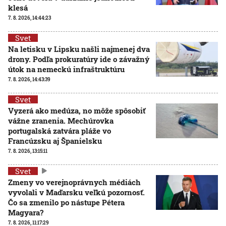
klesá
7. 8. 2026, 14:44:23
Svet
Na letisku v Lipsku našli najmenej dva
drony. Podľa prokuratúry ide o závažný
útok na nemeckú infraštruktúru
7. 8. 2026, 14:43:39
Svet
Vyzerá ako medúza, no môže spôsobiť
vážne zranenia. Mechúrovka
portugalská zatvára pláže vo
Francúzsku aj Španielsku
7. 8. 2026, 13:15:11
Svet
Zmeny vo verejnoprávnych médiách
vyvolali v Maďarsku veľkú pozornosť.
Čo sa zmenilo po nástupe Pétera
Magyara?
7. 8. 2026, 11:17:29