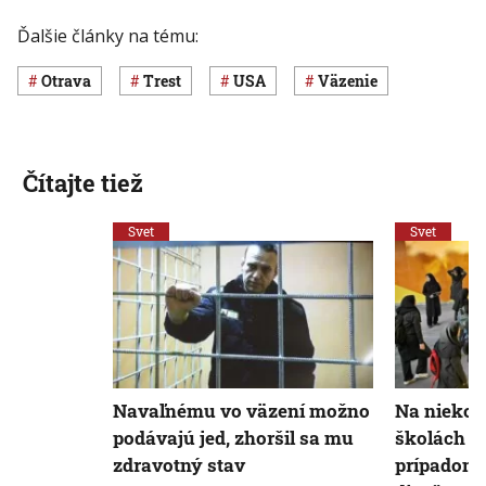
Ďalšie články na tému:
otrava
trest
USA
väzenie
Čítajte tiež
Svet
Svet
Navaľnému vo väzení možno
Na niekoľ
podávajú jed, zhoršil sa mu
školách d
zdravotný stav
prípadom 