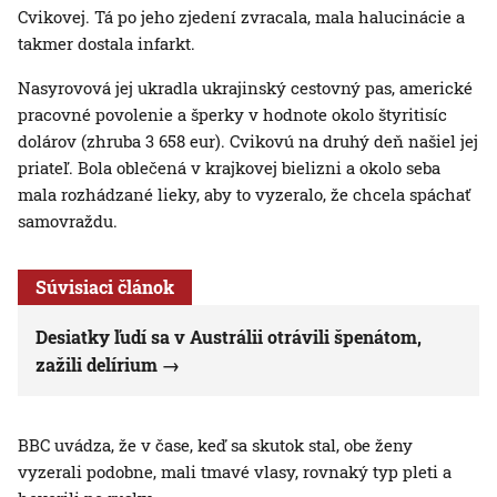
Cvikovej. Tá po jeho zjedení zvracala, mala halucinácie a
takmer dostala infarkt.
Nasyrovová jej ukradla ukrajinský cestovný pas, americké
pracovné povolenie a šperky v hodnote okolo štyritisíc
dolárov (zhruba 3 658 eur). Cvikovú na druhý deň našiel jej
priateľ. Bola oblečená v krajkovej bielizni a okolo seba
mala rozhádzané lieky, aby to vyzeralo, že chcela spáchať
samovraždu.
Súvisiaci článok
Desiatky ľudí sa v Austrálii otrávili špenátom,
zažili delírium
BBC uvádza, že v čase, keď sa skutok stal, obe ženy
vyzerali podobne, mali tmavé vlasy, rovnaký typ pleti a