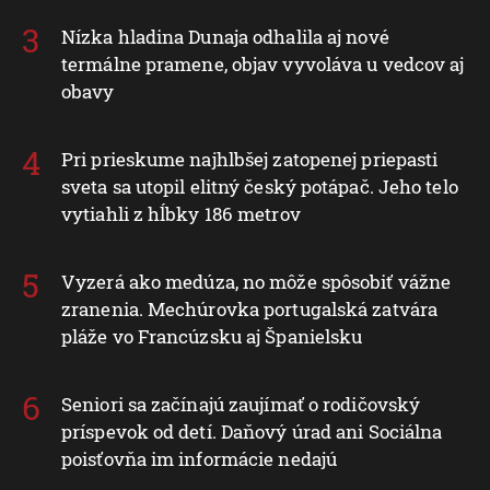
Nízka hladina Dunaja odhalila aj nové
termálne pramene, objav vyvoláva u vedcov aj
obavy
Pri prieskume najhlbšej zatopenej priepasti
sveta sa utopil elitný český potápač. Jeho telo
vytiahli z hĺbky 186 metrov
Vyzerá ako medúza, no môže spôsobiť vážne
zranenia. Mechúrovka portugalská zatvára
pláže vo Francúzsku aj Španielsku
Seniori sa začínajú zaujímať o rodičovský
príspevok od detí. Daňový úrad ani Sociálna
poisťovňa im informácie nedajú