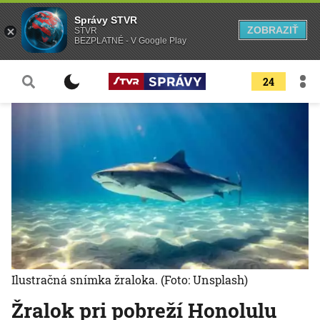
Správy STVR
ZOBRAZIŤ
STVR
BEZPLATNÉ - V Google Play
24
Ilustračná snímka žraloka.
(Foto: Unsplash)
Žralok pri pobreží Honolulu