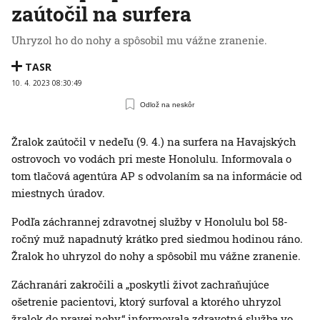
zaútočil na surfera
Uhryzol ho do nohy a spôsobil mu vážne zranenie.
TASR
10. 4. 2023 08:30:49
Odlož na neskôr
Žralok zaútočil v nedeľu (9. 4.) na surfera na Havajských
ostrovoch vo vodách pri meste Honolulu. Informovala o
tom tlačová agentúra AP s odvolaním sa na informácie od
miestnych úradov.
Podľa záchrannej zdravotnej služby v Honolulu bol 58-
ročný muž napadnutý krátko pred siedmou hodinou ráno.
Žralok ho uhryzol do nohy a spôsobil mu vážne zranenie.
Záchranári zakročili a „poskytli život zachraňujúce
ošetrenie pacientovi, ktorý surfoval a ktorého uhryzol
žralok do pravej nohy,“ informovala zdravotná služba vo