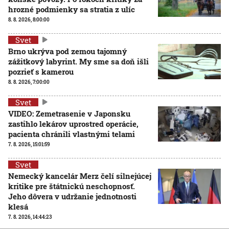
hrozné podmienky sa stratia z ulíc
8. 8. 2026, 8:00:00
Svet
Brno ukrýva pod zemou tajomný
zážitkový labyrint. My sme sa doň išli
pozrieť s kamerou
8. 8. 2026, 7:00:00
Svet
VIDEO: Zemetrasenie v Japonsku
zastihlo lekárov uprostred operácie,
pacienta chránili vlastnými telami
7. 8. 2026, 15:01:59
Svet
Nemecký kancelár Merz čelí silnejúcej
kritike pre štátnickú neschopnosť.
Jeho dôvera v udržanie jednotnosti
klesá
7. 8. 2026, 14:44:23