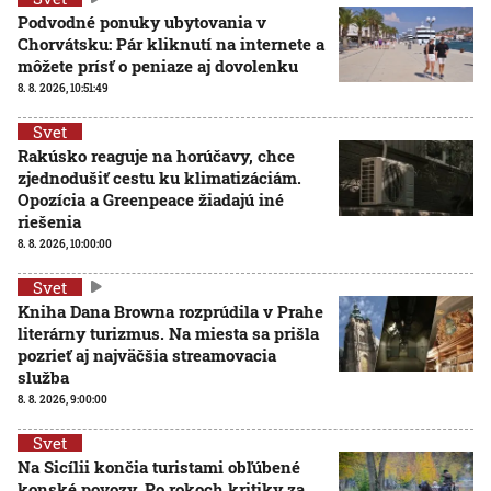
Podvodné ponuky ubytovania v
Chorvátsku: Pár kliknutí na internete a
môžete prísť o peniaze aj dovolenku
8. 8. 2026, 10:51:49
Svet
Rakúsko reaguje na horúčavy, chce
zjednodušiť cestu ku klimatizáciám.
Opozícia a Greenpeace žiadajú iné
riešenia
8. 8. 2026, 10:00:00
Svet
Kniha Dana Browna rozprúdila v Prahe
literárny turizmus. Na miesta sa prišla
pozrieť aj najväčšia streamovacia
služba
8. 8. 2026, 9:00:00
Svet
Na Sicílii končia turistami obľúbené
konské povozy. Po rokoch kritiky za