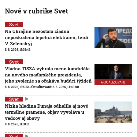
Nové v rubrike Svet
Svet
Na Ukrajine nezostala žiadna
nepoškodená tepelná elektráreň, tvrdí
V. Zelenskyj
8. 8. 2026, 15:34:46
Svet
Vládna TISZA vybrala meno kandidáta
na nového maďarského prezidenta,
jeho zvolenie sa očakáva budúci týždeň
AKTUALIZOVANÉ
8. 8. 2026, 13:51:54
Aktualizované:
8. 8. 2026, 14:49:00
Svet
Nízka hladina Dunaja odhalila aj nové
termálne pramene, objav vyvoláva u
vedcov aj obavy
8. 8. 2026, 11:30:31
Svet