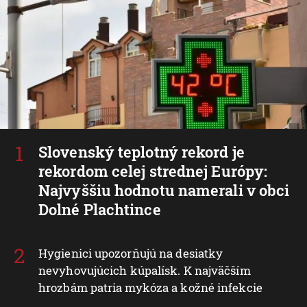
Slovenský teplotný rekord je
rekordom celej strednej Európy:
Najvyššiu hodnotu namerali v obci
Dolné Plachtince
Hygienici upozorňujú na desiatky
nevyhovujúcich kúpalísk. K najväčším
hrozbám patria mykóza a kožné infekcie