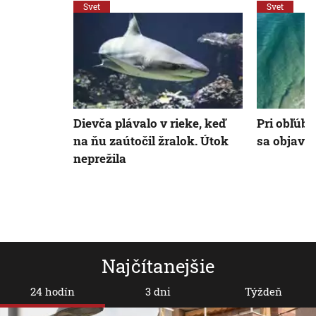
Svet
Svet
Dievča plávalo v rieke, keď
Pri obľúbe
na ňu zaútočil žralok. Útok
sa objavil
neprežila
Najčítanejšie
24 hodín
3 dni
Týždeň