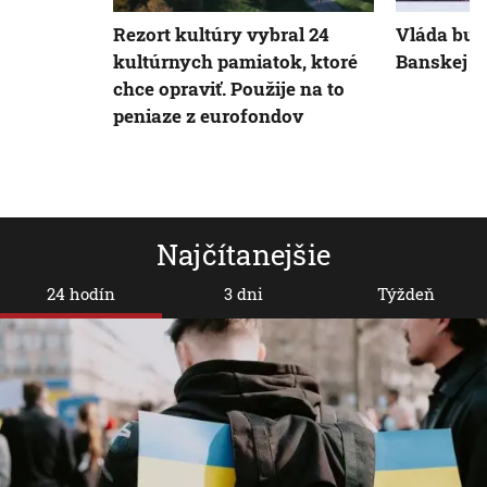
Rezort kultúry vybral 24
Vláda bud
kultúrnych pamiatok, ktoré
Banskej Št
chce opraviť. Použije na to
peniaze z eurofondov
Najčítanejšie
24 hodín
3 dni
Týždeň