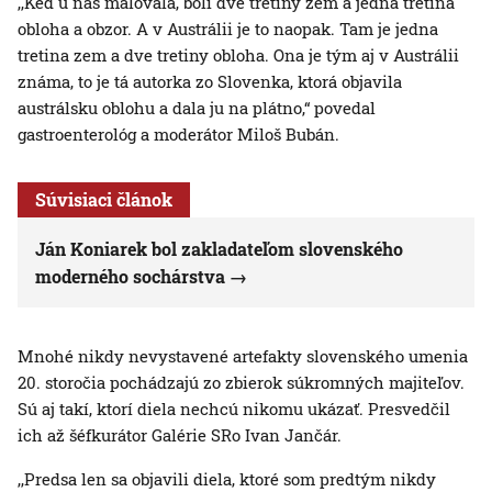
,,Keď u nás maľovala, boli dve tretiny zem a jedna tretina
obloha a obzor. A v Austrálii je to naopak. Tam je jedna
tretina zem a dve tretiny obloha. Ona je tým aj v Austrálii
známa, to je tá autorka zo Slovenka, ktorá objavila
austrálsku oblohu a dala ju na plátno,“ povedal
gastroenterológ a moderátor Miloš Bubán.
Súvisiaci článok
Ján Koniarek bol zakladateľom slovenského
moderného sochárstva
Mnohé nikdy nevystavené artefakty slovenského umenia
20. storočia pochádzajú zo zbierok súkromných majiteľov.
Sú aj takí, ktorí diela nechcú nikomu ukázať. Presvedčil
ich až šéfkurátor Galérie SRo Ivan Jančár.
,,Predsa len sa objavili diela, ktoré som predtým nikdy