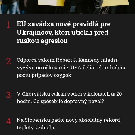
EÚ zavádza nové pravidlá pre
Ukrajincov, ktorí utiekli pred
ruskou agresiou
Odporca vakcín Robert F. Kennedy mladší
vyzýva na očkovanie. USA čelia rekordnému
počtu prípadov osýpok
V Chorvátsku čakali vodiči v kolónach aj 20
hodín. Čo spôsobilo dopravný nával?
Na Slovensku padol nový absolútny rekord
teploty vzduchu