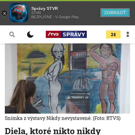
Správy STVR
ZOBRAZIŤ
STVR
BEZPLATNÉ - V Google Play
24
Snímka z výstavy Nikdy nevystavené.
(Foto: RTVS)
Diela, ktoré nikto nikdy