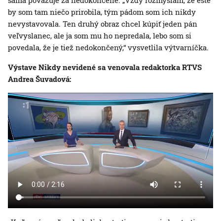
sama považuje za nedokončené. „Vždy rozmýšľam, že ešte
by som tam niečo prirobila, tým pádom som ich nikdy
nevystavovala. Ten druhý obraz chcel kúpiť jeden pán
veľvyslanec, ale ja som mu ho nepredala, lebo som si
povedala, že je tiež nedokončený,“ vysvetlila výtvarníčka.
Výstave Nikdy nevidené sa venovala redaktorka RTVS
Andrea Šuvadová: