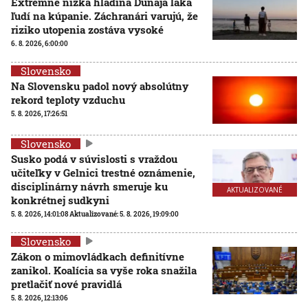
Extrémne nízka hladina Dunaja láka
ľudí na kúpanie. Záchranári varujú, že
riziko utopenia zostáva vysoké
6. 8. 2026, 6:00:00
Slovensko
Na Slovensku padol nový absolútny
rekord teploty vzduchu
5. 8. 2026, 17:26:51
Slovensko
Susko podá v súvislosti s vraždou
učiteľky v Gelnici trestné oznámenie,
disciplinárny návrh smeruje ku
AKTUALIZOVANÉ
konkrétnej sudkyni
5. 8. 2026, 14:01:08
Aktualizované:
5. 8. 2026, 19:09:00
Slovensko
Zákon o mimovládkach definitívne
zanikol. Koalícia sa vyše roka snažila
pretlačiť nové pravidlá
5. 8. 2026, 12:13:06