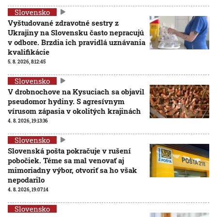
Slovensko
Vyštudované zdravotné sestry z
Ukrajiny na Slovensku často nepracujú
v odbore. Brzdia ich pravidlá uznávania
kvalifikácie
5. 8. 2026, 8:12:45
Slovensko
V drobnochove na Kysuciach sa objavil
pseudomor hydiny. S agresívnym
vírusom zápasia v okolitých krajinách
4. 8. 2026, 19:13:36
Slovensko
Slovenská pošta pokračuje v rušení
pobočiek. Téme sa mal venovať aj
mimoriadny výbor, otvoriť sa ho však
nepodarilo
4. 8. 2026, 19:07:14
Slovensko