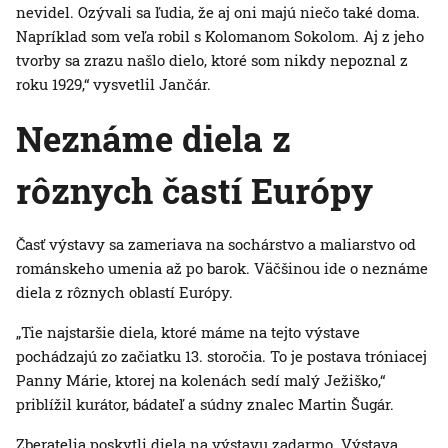
nevidel. Ozývali sa ľudia, že aj oni majú niečo také doma.
Napríklad som veľa robil s Kolomanom Sokolom. Aj z jeho
tvorby sa zrazu našlo dielo, ktoré som nikdy nepoznal z
roku 1929,“ vysvetlil Jančár.
Neznáme diela z
rôznych častí Európy
Časť výstavy sa zameriava na sochárstvo a maliarstvo od
románskeho umenia až po barok. Väčšinou ide o neznáme
diela z rôznych oblastí Európy.
„Tie najstaršie diela, ktoré máme na tejto výstave
pochádzajú zo začiatku 13. storočia. To je postava tróniacej
Panny Márie, ktorej na kolenách sedí malý Ježiško,“
priblížil kurátor, bádateľ a súdny znalec Martin Šugár.
Zberatelia poskytli diela na výstavu zadarmo. Výstava