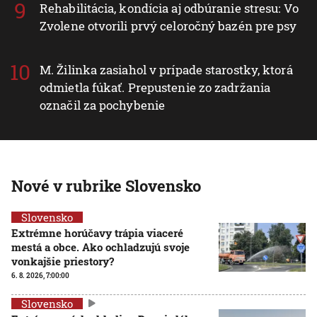
Rehabilitácia, kondícia aj odbúranie stresu: Vo
Zvolene otvorili prvý celoročný bazén pre psy
M. Žilinka zasiahol v prípade starostky, ktorá
odmietla fúkať. Prepustenie zo zadržania
označil za pochybenie
Nové v rubrike Slovensko
Slovensko
Extrémne horúčavy trápia viaceré
mestá a obce. Ako ochladzujú svoje
vonkajšie priestory?
6. 8. 2026, 7:00:00
Slovensko