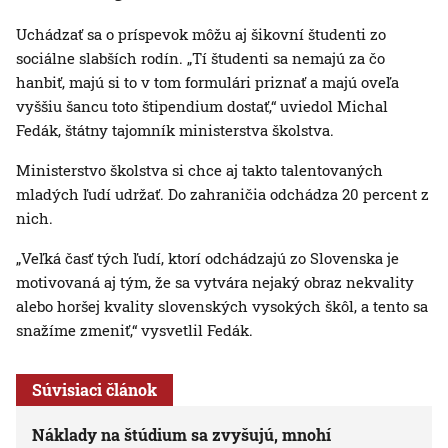
Uchádzať sa o príspevok môžu aj šikovní študenti zo
sociálne slabších rodín. „Tí študenti sa nemajú za čo
hanbiť, majú si to v tom formulári priznať a majú oveľa
vyššiu šancu toto štipendium dostať,“ uviedol Michal
Fedák, štátny tajomník ministerstva školstva.
Ministerstvo školstva si chce aj takto talentovaných
mladých ľudí udržať. Do zahraničia odchádza 20 percent z
nich.
„Veľká časť tých ľudí, ktorí odchádzajú zo Slovenska je
motivovaná aj tým, že sa vytvára nejaký obraz nekvality
alebo horšej kvality slovenských vysokých škôl, a tento sa
snažíme zmeniť,“ vysvetlil Fedák.
Súvisiaci článok
Náklady na štúdium sa zvyšujú, mnohí