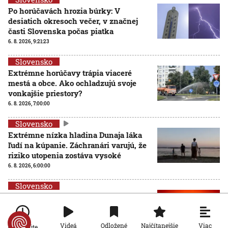
Po horúčavách hrozia búrky: V
desiatich okresoch večer, v značnej
časti Slovenska počas piatka
6. 8. 2026, 9:21:23
Slovensko
Extrémne horúčavy trápia viaceré
mestá a obce. Ako ochladzujú svoje
vonkajšie priestory?
6. 8. 2026, 7:00:00
Slovensko
Extrémne nízka hladina Dunaja láka
ľudí na kúpanie. Záchranári varujú, že
riziko utopenia zostáva vysoké
6. 8. 2026, 6:00:00
Slovensko
Na Slovensku padol nový absolútny
rekord teploty vzduchu
5. 8. 2026, 17:26:51
Viac
Videá
Odložené
Najčítanejšie
Po minúte