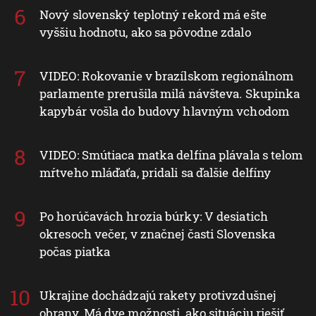
Nový slovenský teplotný rekord má ešte
vyššiu hodnotu, ako sa pôvodne zdalo
VIDEO: Rokovanie v brazílskom regionálnom
parlamente prerušila milá návšteva. Skupinka
kapybár vošla do budovy hlavným vchodom
VIDEO: Smútiaca matka delfína plávala s telom
mŕtveho mláďaťa, pridali sa ďalšie delfíny
Po horúčavách hrozia búrky: V desiatich
okresoch večer, v značnej časti Slovenska
počas piatka
Ukrajine dochádzajú rakety protivzdušnej
obrany. Má dve možnosti, ako situáciu riešiť,