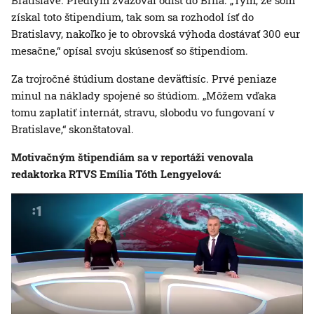
Bratislave. Predtým zvažoval odísť do Brna. „Tým, že som
získal toto štipendium, tak som sa rozhodol ísť do
Bratislavy, nakoľko je to obrovská výhoda dostávať 300 eur
mesačne,“ opísal svoju skúsenosť so štipendiom.
Za trojročné štúdium dostane deväťtisíc. Prvé peniaze
minul na náklady spojené so štúdiom. „Môžem vďaka
tomu zaplatiť internát, stravu, slobodu vo fungovaní v
Bratislave,“ skonštatoval.
Motivačným štipendiám sa v reportáži venovala
redaktorka RTVS Emília Tóth Lengyelová: