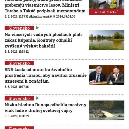
preberajú vlastníctvo lesov. Ministri
Taraba a Takáč podpísali memorandum
AKTUALIZOVANÉ
6. 8. 2026, 13:53:32
Aktualizované:
6. 8. 2026, 19:04:00
Slovensko
Na viacerých vodných plochách platí
zákaz kúpania. Kontroly odhalili
zvýšený výskyt baktérií
6. 8. 2026, 13:38:42
Slovensko
SNS žiada od ministra životného
prostredia Tarabu, aby navrhol zrušenie
uznesení k zonáciám
6. 8. 2026, 11:27:26
Slovensko
Nízka hladina Dunaja odhalila masívny
vrak lode z druhej svetovej vojny
6. 8. 2026, 10:33:39
Slovensko