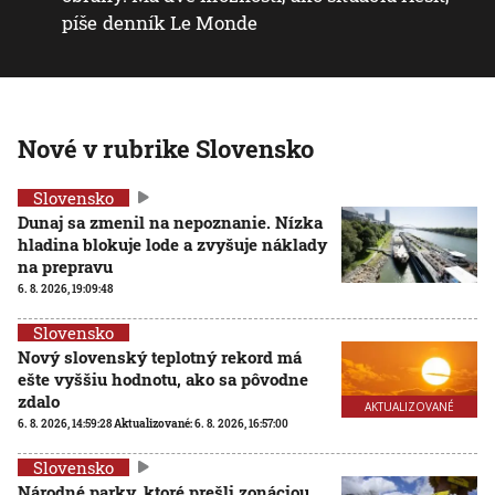
píše denník Le Monde
Nové v rubrike Slovensko
Slovensko
Dunaj sa zmenil na nepoznanie. Nízka
hladina blokuje lode a zvyšuje náklady
na prepravu
6. 8. 2026, 19:09:48
Slovensko
Nový slovenský teplotný rekord má
ešte vyššiu hodnotu, ako sa pôvodne
zdalo
AKTUALIZOVANÉ
6. 8. 2026, 14:59:28
Aktualizované:
6. 8. 2026, 16:57:00
Slovensko
Národné parky, ktoré prešli zonáciou,