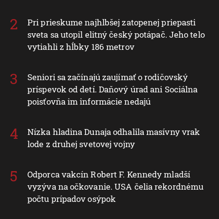
Pri prieskume najhlbšej zatopenej priepasti
sveta sa utopil elitný český potápač. Jeho telo
vytiahli z hĺbky 186 metrov
Seniori sa začínajú zaujímať o rodičovský
príspevok od detí. Daňový úrad ani Sociálna
poisťovňa im informácie nedajú
Nízka hladina Dunaja odhalila masívny vrak
lode z druhej svetovej vojny
Odporca vakcín Robert F. Kennedy mladší
vyzýva na očkovanie. USA čelia rekordnému
počtu prípadov osýpok