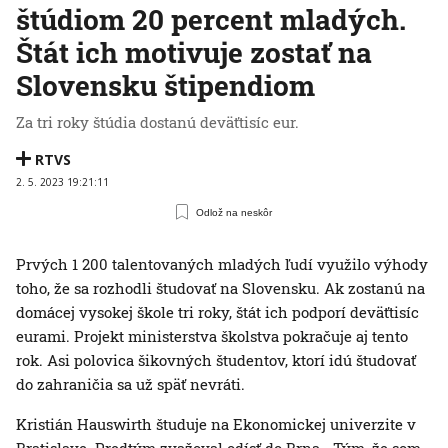
štúdiom 20 percent mladých.
Štát ich motivuje zostať na
Slovensku štipendiom
Za tri roky štúdia dostanú deväťtisíc eur.
RTVS
2. 5. 2023 19:21:11
Odlož na neskôr
Prvých 1 200 talentovaných mladých ľudí využilo výhody
toho, že sa rozhodli študovať na Slovensku. Ak zostanú na
domácej vysokej škole tri roky, štát ich podporí deväťtisíc
eurami. Projekt ministerstva školstva pokračuje aj tento
rok. Asi polovica šikovných študentov, ktorí idú študovať
do zahraničia sa už späť nevráti.
Kristián Hauswirth študuje na Ekonomickej univerzite v