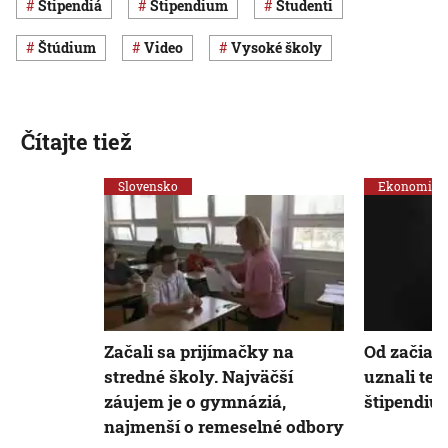
štipendiá
štipendium
študenti
štúdium
Video
vysoké školy
Čítajte tiež
Slovensko
Ekonomika
Začali sa prijímačky na
Od začiat
stredné školy. Najväčší
uznali te
záujem je o gymnáziá,
štipendiu
najmenší o remeselné odbory