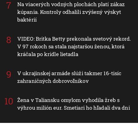
Na viacerých vodných plochách platí zákaz
kúpania. Kontroly odhalili zvýšený výskyt
baktérií
VIDEO: Britka Betty prekonala svetový rekord.
V 97 rokoch sa stala najstaršou ženou, ktorá
kráčala po krídle lietadla
V ukrajinskej armáde slúži takmer 16-tisíc
zahraničných dobrovoľníkov
Žena v Taliansku omylom vyhodila žreb s
výhrou milión eur. Smetiari ho hľadali dva dni