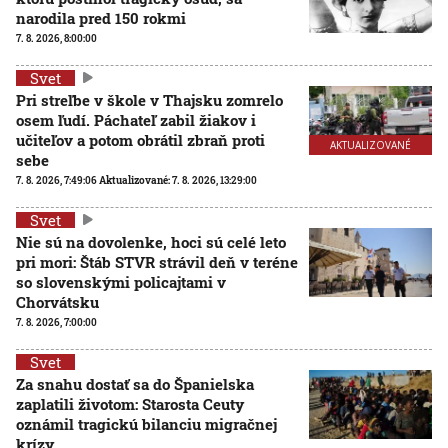
narodila pred 150 rokmi
7. 8. 2026, 8:00:00
Svet
Pri streľbe v škole v Thajsku zomrelo
osem ľudí. Páchateľ zabil žiakov i
učiteľov a potom obrátil zbraň proti
AKTUALIZOVANÉ
sebe
7. 8. 2026, 7:49:06
Aktualizované:
7. 8. 2026, 13:29:00
Svet
Nie sú na dovolenke, hoci sú celé leto
pri mori: Štáb STVR strávil deň v teréne
so slovenskými policajtami v
Chorvátsku
7. 8. 2026, 7:00:00
Svet
Za snahu dostať sa do Španielska
zaplatili životom: Starosta Ceuty
oznámil tragickú bilanciu migračnej
krízy