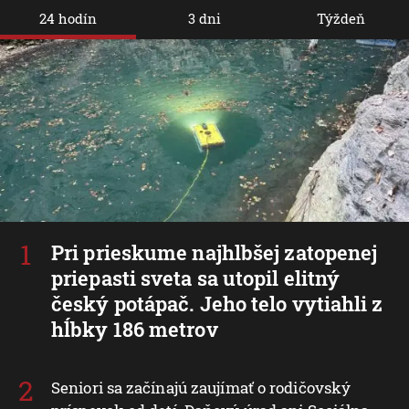
24 hodín
3 dni
Týždeň
Pri prieskume najhlbšej zatopenej
priepasti sveta sa utopil elitný
český potápač. Jeho telo vytiahli z
hĺbky 186 metrov
Seniori sa začínajú zaujímať o rodičovský