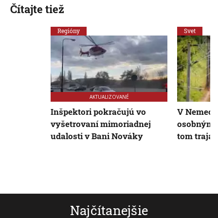
Čítajte tiež
Regióny
Svet
AKTUALIZOVANÉ
Inšpektori pokračujú vo
V Nemecku
vyšetrovaní mimoriadnej
osobným a
udalosti v Bani Nováky
tom traja 
Najčítanejšie