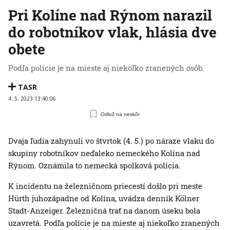
Pri Kolíne nad Rýnom narazil
do robotníkov vlak, hlásia dve
obete
Podľa polície je na mieste aj niekoľko zranených osôb.
TASR
4. 5. 2023 13:40:06
Odlož na neskôr
Dvaja ľudia zahynuli vo štvrtok (4. 5.) po náraze vlaku do
skupiny robotníkov neďaleko nemeckého Kolína nad
Rýnom. Oznámila to nemecká spolková polícia.
K incidentu na železničnom priecestí došlo pri meste
Hürth juhozápadne od Kolína, uvádza denník Kölner
Stadt-Anzeiger. Železničná trať na danom úseku bola
uzavretá. Podľa polície je na mieste aj niekoľko zranených