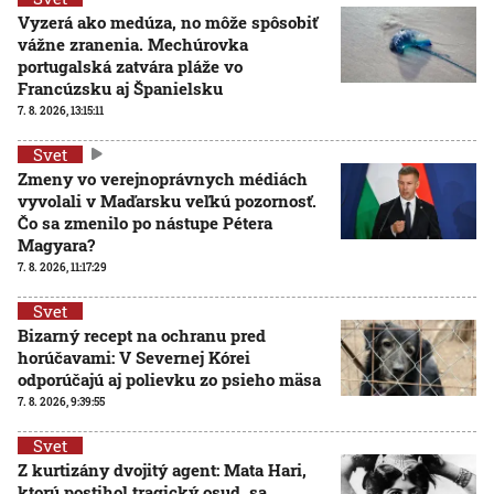
Vyzerá ako medúza, no môže spôsobiť
vážne zranenia. Mechúrovka
portugalská zatvára pláže vo
Francúzsku aj Španielsku
7. 8. 2026, 13:15:11
Svet
Zmeny vo verejnoprávnych médiách
vyvolali v Maďarsku veľkú pozornosť.
Čo sa zmenilo po nástupe Pétera
Magyara?
7. 8. 2026, 11:17:29
Svet
Bizarný recept na ochranu pred
horúčavami: V Severnej Kórei
odporúčajú aj polievku zo psieho mäsa
7. 8. 2026, 9:39:55
Svet
Z kurtizány dvojitý agent: Mata Hari,
ktorú postihol tragický osud, sa