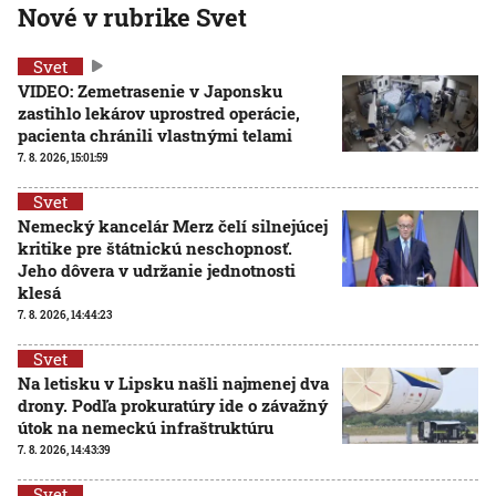
Nové v rubrike Svet
Svet
VIDEO: Zemetrasenie v Japonsku
zastihlo lekárov uprostred operácie,
pacienta chránili vlastnými telami
7. 8. 2026, 15:01:59
Svet
Nemecký kancelár Merz čelí silnejúcej
kritike pre štátnickú neschopnosť.
Jeho dôvera v udržanie jednotnosti
klesá
7. 8. 2026, 14:44:23
Svet
Na letisku v Lipsku našli najmenej dva
drony. Podľa prokuratúry ide o závažný
útok na nemeckú infraštruktúru
7. 8. 2026, 14:43:39
Svet