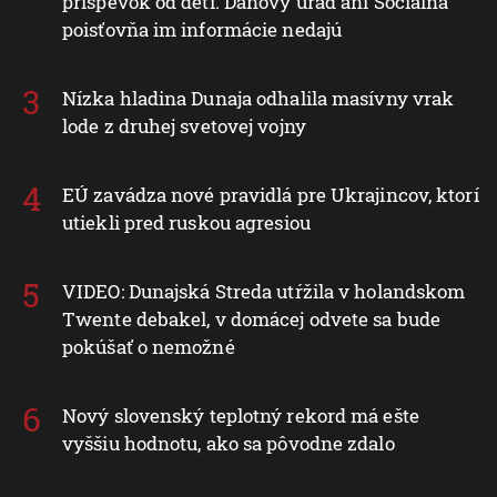
príspevok od detí. Daňový úrad ani Sociálna
poisťovňa im informácie nedajú
Nízka hladina Dunaja odhalila masívny vrak
lode z druhej svetovej vojny
EÚ zavádza nové pravidlá pre Ukrajincov, ktorí
utiekli pred ruskou agresiou
VIDEO: Dunajská Streda utŕžila v holandskom
Twente debakel, v domácej odvete sa bude
pokúšať o nemožné
Nový slovenský teplotný rekord má ešte
vyššiu hodnotu, ako sa pôvodne zdalo