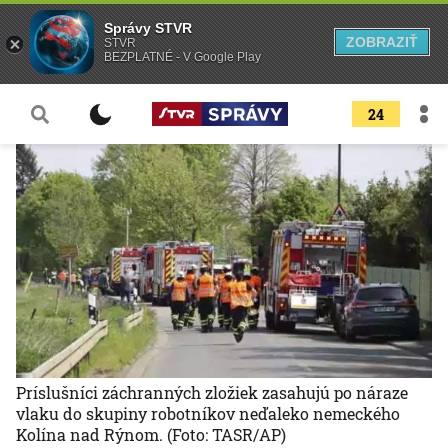
Správy STVR
ZOBRAZIŤ
STVR
BEZPLATNÉ - V Google Play
24
Príslušníci záchranných zložiek zasahujú po náraze
vlaku do skupiny robotníkov neďaleko nemeckého
Kolína nad Rýnom.
(Foto: TASR/AP)