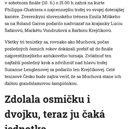
v sobotnom finále (10. 6.) o 15.00 h zahrá na kurte
Philippa-Chatriera o najcennejšiu trofej vo svojej doterajšej
kariére. Zverenkyni slovenského trénera Emila Miškeho
sa na Roland Garros podarilo nadviazať na krajanky Luciu
Šafárovú, Markétu Vondrušová a Barboru Krejčíkovú.
Všetky tri tenistky sa, rovnako ako Muchová, počas
posledných ôsmich rokov dokázali prebiť až do finále
najprestížnejšieho antukového turnaja. Zvládnuť ten
najťažší posledný krok a zdvihnúť nad hlavu trofej
Suzanne Lenglenovej sa podarilo len Krejčíkovej. Celé
tenisové Česko bude zajtra veriť, že sa Muchová stane ich
ďalšou grandslamovou šampiónkou.
Zdolala osmičku i
dvojku, teraz ju čaká
jednotka