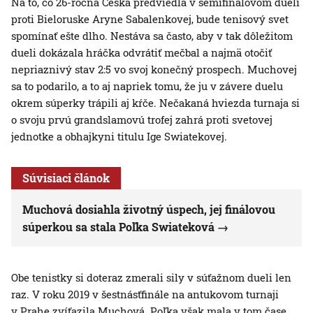
Na to, čo 26-ročná Češka predviedla v semifinálovom dueli
proti Bieloruske Aryne Sabalenkovej, bude tenisový svet
spomínať ešte dlho. Nestáva sa často, aby v tak dôležitom
dueli dokázala hráčka odvrátiť mečbal a najmä otočiť
nepriaznivý stav 2:5 vo svoj konečný prospech. Muchovej
sa to podarilo, a to aj napriek tomu, že ju v závere duelu
okrem súperky trápili aj kŕče. Nečakaná hviezda turnaja si
o svoju prvú grandslamovú trofej zahrá proti svetovej
jednotke a obhajkyni titulu Ige Swiatekovej.
Súvisiaci článok
Muchová dosiahla životný úspech, jej finálovou
súperkou sa stala Poľka Swiateková
Obe tenistky si doteraz zmerali sily v súťažnom dueli len
raz. V roku 2019 v šestnásťfinále na antukovom turnaji
v Prahe zvíťazila Muchová. Poľka však mala v tom čase