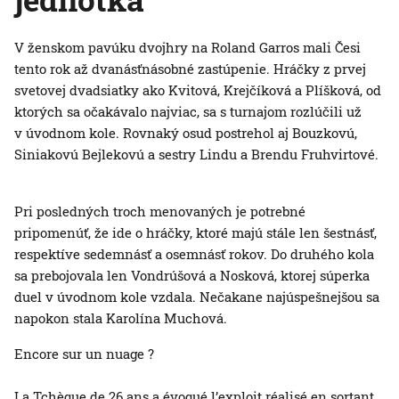
V ženskom pavúku dvojhry na Roland Garros mali Česi
tento rok až dvanásťnásobné zastúpenie. Hráčky z prvej
svetovej dvadsiatky ako Kvitová, Krejčíková a Plíšková, od
ktorých sa očakávalo najviac, sa s turnajom rozlúčili už
v úvodnom kole. Rovnaký osud postrehol aj Bouzkovú,
Siniakovú Bejlekovú a sestry Lindu a Brendu Fruhvirtové.
Pri posledných troch menovaných je potrebné
pripomenúť, že ide o hráčky, ktoré majú stále len šestnásť,
respektíve sedemnásť a osemnásť rokov. Do druhého kola
sa prebojovala len Vondrúšová a Nosková, ktorej súperka
duel v úvodnom kole vzdala. Nečakane najúspešnejšou sa
napokon stala Karolína Muchová.
Encore sur un nuage ?️
La Tchèque de 26 ans a évoqué l’exploit réalisé en sortant