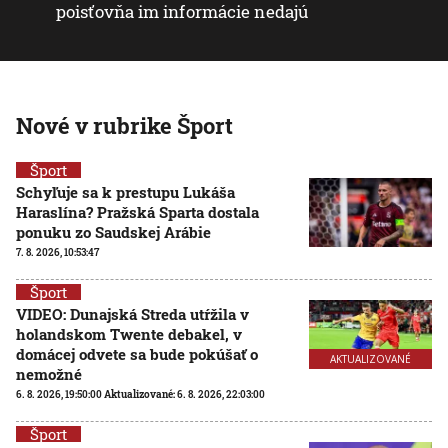
poisťovňa im informácie nedajú
Nové v rubrike Šport
Šport
Schyľuje sa k prestupu Lukáša
Haraslína? Pražská Sparta dostala
ponuku zo Saudskej Arábie
7. 8. 2026, 10:53:47
Šport
VIDEO: Dunajská Streda utŕžila v
holandskom Twente debakel, v
domácej odvete sa bude pokúšať o
AKTUALIZOVANÉ
nemožné
6. 8. 2026, 19:50:00
Aktualizované:
6. 8. 2026, 22:03:00
Šport