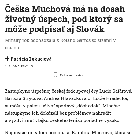
Češka Muchová má na dosah
životný úspech, pod ktorý sa
môže podpísať aj Slovák
Minulý rok odchádzala z Roland Garros so slzami v
očiach.
Patrícia Zekuciová
9. 6. 2023 15:24:19
Odlož na neskôr
Zástupkyne úspešnej českej fedcupovej éry Lucie Šafárová,
Barbora Strýcová, Andrea Hlaváčková či Lucie Hradecká,
si môžu v pokoji užívať športový „dôchodok“. Mladšie
nástupkyne ich dokázali bez problémov nahradiť
a vyzdvihnúť vlajku českého tenisu poriadne vysoko.
Najnovšie im v tom pomáha aj Karolína Muchová, ktorá si