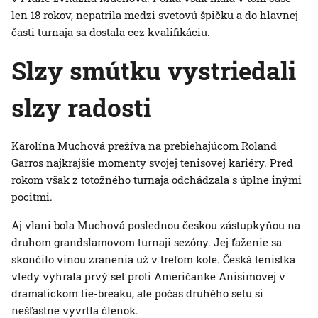
len 18 rokov, nepatrila medzi svetovú špičku a do hlavnej
časti turnaja sa dostala cez kvalifikáciu.
Slzy smútku vystriedali
slzy radosti
Karolína Muchová prežíva na prebiehajúcom Roland
Garros najkrajšie momenty svojej tenisovej kariéry. Pred
rokom však z totožného turnaja odchádzala s úplne inými
pocitmi.
Aj vlani bola Muchová poslednou českou zástupkyňou na
druhom grandslamovom turnaji sezóny. Jej ťaženie sa
skončilo vinou zranenia už v treťom kole. Česká tenistka
vtedy vyhrala prvý set proti Američanke Anisimovej v
dramatickom tie-breaku, ale počas druhého setu si
nešťastne vyvrtla členok.