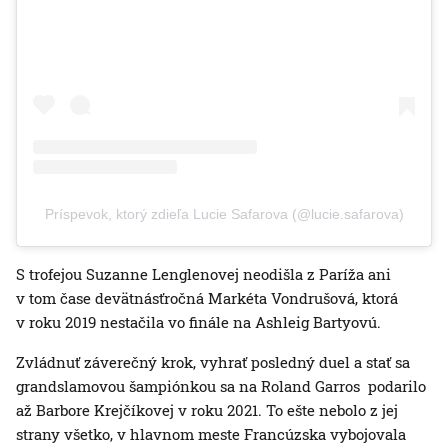
Príspevok, ktorý zdieľa Lucie Safarova (@lucie.safarova)
S trofejou Suzanne Lenglenovej neodišla z Paríža ani
v tom čase devätnásťročná Markéta Vondrušová, ktorá
v roku 2019 nestačila vo finále na Ashleig Bartyovú.
Zvládnuť záverečný krok, vyhrať posledný duel a stať sa
grandslamovou šampiónkou sa na Roland Garros podarilo
až Barbore Krejčíkovej v roku 2021. To ešte nebolo z jej
strany všetko, v hlavnom meste Francúzska vybojovala