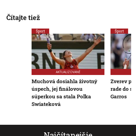
Čítajte tiež
Šport
Šport
AKTUALIZOVANÉ
Muchová dosiahla životný
Zverev pos
úspech, jej finálovou
rade do s
súperkou sa stala Poľka
Garros
Swiateková
Najčítanejšie