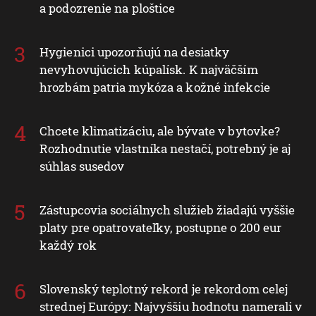
a podozrenie na ploštice
Hygienici upozorňujú na desiatky
nevyhovujúcich kúpalísk. K najväčším
hrozbám patria mykóza a kožné infekcie
Chcete klimatizáciu, ale bývate v bytovke?
Rozhodnutie vlastníka nestačí, potrebný je aj
súhlas susedov
Zástupcovia sociálnych služieb žiadajú vyššie
platy pre opatrovateľky, postupne o 200 eur
každý rok
Slovenský teplotný rekord je rekordom celej
strednej Európy: Najvyššiu hodnotu namerali v