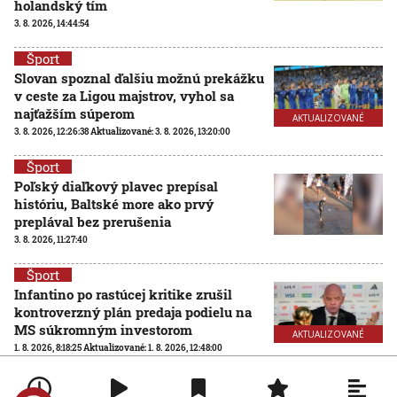
holandský tím
3. 8. 2026, 14:44:54
Šport
Slovan spoznal ďalšiu možnú prekážku
v ceste za Ligou majstrov, vyhol sa
najťažším súperom
AKTUALIZOVANÉ
3. 8. 2026, 12:26:38
Aktualizované:
3. 8. 2026, 13:20:00
Šport
Poľský diaľkový plavec prepísal
históriu, Baltské more ako prvý
preplával bez prerušenia
3. 8. 2026, 11:27:40
Šport
Infantino po rastúcej kritike zrušil
kontroverzný plán predaja podielu na
MS súkromným investorom
AKTUALIZOVANÉ
1. 8. 2026, 8:18:25
Aktualizované:
1. 8. 2026, 12:48:00
Šport