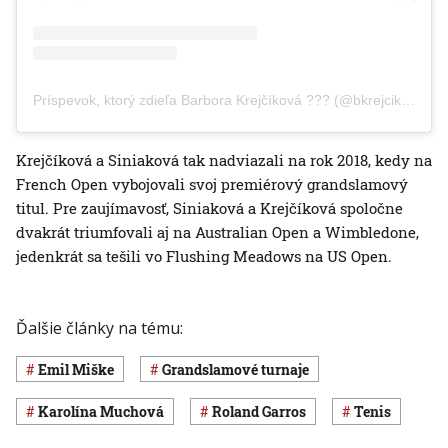
Príspevok, ktorý zdieľa Barbora Krejčíková ??? (@bkrejcikova)
Krejčíková a Siniaková tak nadviazali na rok 2018, kedy na
French Open vybojovali svoj premiérový grandslamový
titul. Pre zaujímavosť, Siniaková a Krejčíková spoločne
dvakrát triumfovali aj na Australian Open a Wimbledone,
jedenkrát sa tešili vo Flushing Meadows na US Open.
Ďalšie články na tému:
Emil Miške
grandslamové turnaje
Karolína Muchová
Roland Garros
Tenis