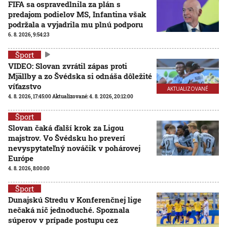
FIFA sa ospravedlnila za plán s
predajom podielov MS, Infantina však
podržala a vyjadrila mu plnú podporu
6. 8. 2026, 9:54:23
Šport
VIDEO: Slovan zvrátil zápas proti
Mjällby a zo Švédska si odnáša dôležité
víťazstvo
AKTUALIZOVANÉ
4. 8. 2026, 17:45:00
Aktualizované:
4. 8. 2026, 20:12:00
Šport
Slovan čaká ďalší krok za Ligou
majstrov. Vo Švédsku ho preverí
nevyspytateľný nováčik v pohárovej
Európe
4. 8. 2026, 8:00:00
Šport
Dunajskú Stredu v Konferenčnej lige
nečaká nič jednoduché. Spoznala
súperov v prípade postupu cez