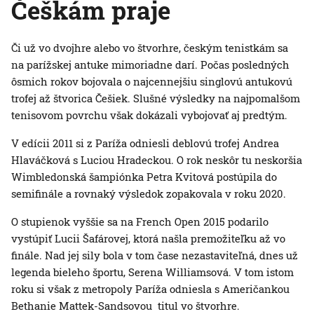
Češkám praje
Či už vo dvojhre alebo vo štvorhre, českým tenistkám sa
na parížskej antuke mimoriadne darí. Počas posledných
ôsmich rokov bojovala o najcennejšiu singlovú antukovú
trofej až štvorica Češiek. Slušné výsledky na najpomalšom
tenisovom povrchu však dokázali vybojovať aj predtým.
V edícii 2011 si z Paríža odniesli deblovú trofej Andrea
Hlaváčková s Luciou Hradeckou. O rok neskôr tu neskoršia
Wimbledonská šampiónka Petra Kvitová postúpila do
semifinále a rovnaký výsledok zopakovala v roku 2020.
O stupienok vyššie sa na French Open 2015 podarilo
vystúpiť Lucii Šafárovej, ktorá našla premožiteľku až vo
finále. Nad jej sily bola v tom čase nezastaviteľná, dnes už
legenda bieleho športu, Serena Williamsová. V tom istom
roku si však z metropoly Paríža odniesla s Američankou
Bethanie Mattek-Sandsovou titul vo štvorhre.