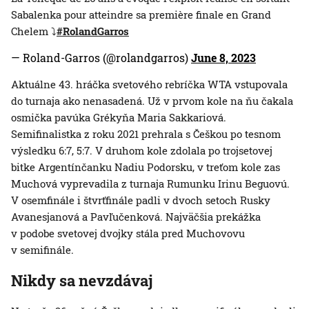
Sabalenka pour atteindre sa première finale en Grand
Chelem ⤵️
#RolandGarros
— Roland-Garros (@rolandgarros)
June 8, 2023
Aktuálne 43. hráčka svetového rebríčka WTA vstupovala
do turnaja ako nenasadená. Už v prvom kole na ňu čakala
osmička pavúka Grékyňa Maria Sakkariová.
Semifinalistka z roku 2021 prehrala s Češkou po tesnom
výsledku 6:7, 5:7. V druhom kole zdolala po trojsetovej
bitke Argentínčanku Nadiu Podorsku, v treťom kole zas
Muchová vyprevadila z turnaja Rumunku Irinu Beguovú.
V osemfinále i štvrťfinále padli v dvoch setoch Rusky
Avanesjanová a Pavľučenková. Najväčšia prekážka
v podobe svetovej dvojky stála pred Muchovovu
v semifinále.
Nikdy sa nevzdávaj