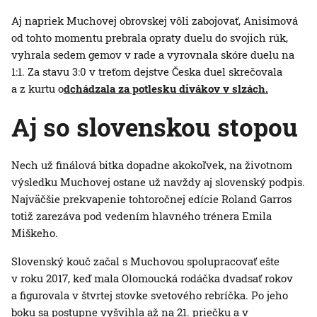
Aj napriek Muchovej obrovskej vôli zabojovať, Anisimová
od tohto momentu prebrala opraty duelu do svojich rúk,
vyhrala sedem gemov v rade a vyrovnala skóre duelu na
1:1. Za stavu 3:0 v treťom dejstve Česka duel skrečovala
a z kurtu o
dchádzala za potlesku divákov v slzách.
Aj so slovenskou stopou
Nech už finálová bitka dopadne akokoľvek, na životnom
výsledku Muchovej ostane už navždy aj slovenský podpis.
Najväčšie prekvapenie tohtoročnej edície Roland Garros
totiž zarezáva pod vedením hlavného trénera Emila
Miškeho.
Slovenský kouč začal s Muchovou spolupracovať ešte
v roku 2017, keď mala Olomoucká rodáčka dvadsať rokov
a figurovala v štvrtej stovke svetového rebríčka. Po jeho
boku sa postupne vyšvihla až na 21. priečku a v