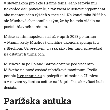
v slovenskom projekte Hrajme tenis. Jeho šéfovia mu
nakoniec dali povolenie, a tak začal Muchovej vypomáhať
ako mentor jeden týždeň v mesiaci. Na konci roka 2022 ho
ale Muchová oboznámila s tým, že by ho rada videla na
pozícii hlavného trénera.
Miške sa ním napokon stal až v apríli 2023 po turnaji
v Miami, kedy Muchová oficiálne ukončila spoluprácu
s Blechom. Už predtým ju však ako člen tímu sprevádzal
na ostatných turnajoch.
Muchová sa po Roland Garros dostane pod vedením
Miškeho na nové osobné rebríčkové maximum. Podľa
portálu
live-tennis.eu
si polepší minimálne o 27 miest
a v novom vydaní sa ocitne na 16. priečke, ak zvíťazí bude
desiata.
Parížska antuka