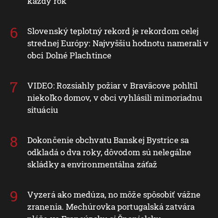
každý rok
Slovenský teplotný rekord je rekordom celej
strednej Európy: Najvyššiu hodnotu namerali v
obci Dolné Plachtince
VIDEO: Rozsiahly požiar v Braväcove pohltil
niekoľko domov, v obci vyhlásili mimoriadnu
situáciu
Dokončenie obchvatu Banskej Bystrice sa
odkladá o dva roky, dôvodom sú nelegálne
skládky a environmentálna záťaž
Vyzerá ako medúza, no môže spôsobiť vážne
zranenia. Mechúrovka portugalská zatvára