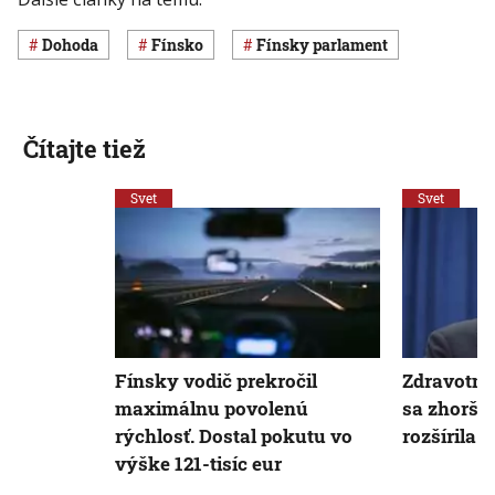
dohoda
Fínsko
fínsky parlament
Čítajte tiež
Svet
Svet
Fínsky vodič prekročil
Zdravotný
maximálnu povolenú
sa zhoršil
rýchlosť. Dostal pokutu vo
rozšírila d
výške 121-tisíc eur