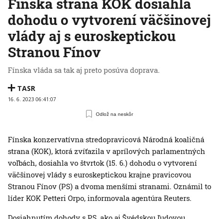
Fínska strana KOK dosiahla
dohodu o vytvorení väčšinovej
vlády aj s euroskeptickou
Stranou Fínov
Fínska vláda sa tak aj preto posúva doprava.
TASR
16. 6. 2023 06:41:07
Odlož na neskôr
Fínska konzervatívna stredopravicová Národná koaličná
strana (KOK), ktorá zvíťazila v aprílových parlamentných
voľbách, dosiahla vo štvrtok (15. 6.) dohodu o vytvorení
väčšinovej vlády s euroskeptickou krajne pravicovou
Stranou Fínov (PS) a dvoma menšími stranami. Oznámil to
líder KOK Petteri Orpo, informovala agentúra Reuters.
Dosiahnutím dohody s PS, ako aj Švédskou ľudovou