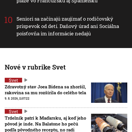
pláže vo Francúzsku aj Španielsku
Seniori sa začínajú zaujímať o rodičovský
príspevok od detí. Daňový úrad ani Sociálna
poisťovňa im informácie nedajú
Nové v rubrike Svet
Svet
Zdravotný stav Joea Bidena sa zhoršil,
rakovina sa mu rozšírila do celého tela
9. 8. 2026, 11:07:22
Svet
Trdelník patrí k Maďarsku, aj keď jeho
pôvod je inde. Na Balatone ho pečú
podľa pôvodného receptu, no radi