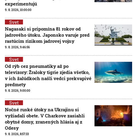
experimentujú
9. 8. 2026, 10:00:00
Svet
Nagasaki si pripomína 81 rokov od
jadrového útoku. Japonsko varuje pred
rastúcim rizikom jadrovej vojny
9. 8. 2026, 9:46:56
Svet
Od rýb cez pneumatiky až po
televízory: Žraloky tigrie zjedia všetko,
v ich žalúdkoch našli vedci prekvapivé
predmety
9. 8. 2026, 9:00:00
Svet
Nočné ruské útoky na Ukrajinu si
vyžiadali obete. V Charkove zasiahli
obytné domy, zranených hlásia aj z
Odesy
9. 8. 2026, 8:57:33