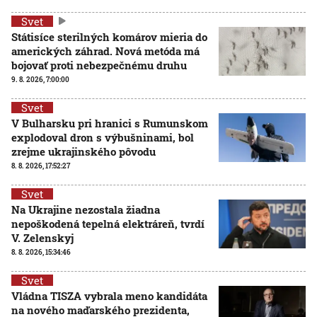
Svet
Státisíce sterilných komárov mieria do
amerických záhrad. Nová metóda má
bojovať proti nebezpečnému druhu
9. 8. 2026, 7:00:00
Svet
V Bulharsku pri hranici s Rumunskom
explodoval dron s výbušninami, bol
zrejme ukrajinského pôvodu
8. 8. 2026, 17:52:27
Svet
Na Ukrajine nezostala žiadna
nepoškodená tepelná elektráreň, tvrdí
V. Zelenskyj
8. 8. 2026, 15:34:46
Svet
Vládna TISZA vybrala meno kandidáta
na nového maďarského prezidenta,