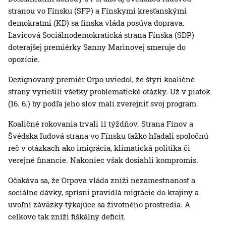
stranou vo Fínsku (SFP) a Fínskymi kresťanskými
demokratmi (KD) sa fínska vláda posúva doprava.
Ľavicová Sociálnodemokratická strana Fínska (SDP)
doterajšej premiérky Sanny Marinovej smeruje do
opozície.
Dezignovaný premiér Orpo uviedol, že štyri koaličné
strany vyriešili všetky problematické otázky. Už v piatok
(16. 6.) by podľa jeho slov mali zverejniť svoj program.
Koaličné rokovania trvali 11 týždňov. Strana Fínov a
Švédska ľudová strana vo Fínsku ťažko hľadali spoločnú
reč v otázkach ako imigrácia, klimatická politika či
verejné financie. Nakoniec však dosiahli kompromis.
Očakáva sa, že Orpova vláda zníži nezamestnanosť a
sociálne dávky, sprísni pravidlá migrácie do krajiny a
uvoľní záväzky týkajúce sa životného prostredia. A
celkovo tak zníži fiškálny deficit.