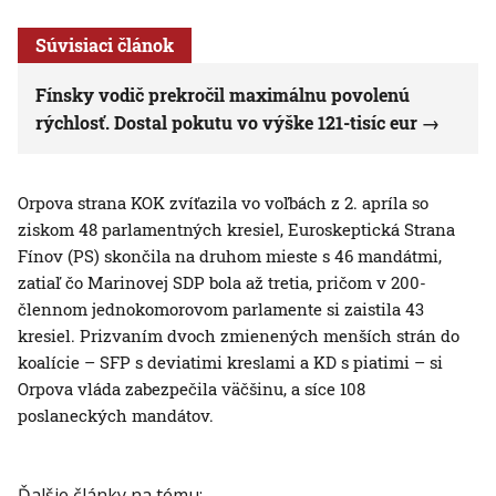
Súvisiaci článok
Fínsky vodič prekročil maximálnu povolenú
rýchlosť. Dostal pokutu vo výške 121-tisíc eur
Orpova strana KOK zvíťazila vo voľbách z 2. apríla so
ziskom 48 parlamentných kresiel, Euroskeptická Strana
Fínov (PS) skončila na druhom mieste s 46 mandátmi,
zatiaľ čo Marinovej SDP bola až tretia, pričom v 200-
člennom jednokomorovom parlamente si zaistila 43
kresiel. Prizvaním dvoch zmienených menších strán do
koalície – SFP s deviatimi kreslami a KD s piatimi – si
Orpova vláda zabezpečila väčšinu, a síce 108
poslaneckých mandátov.
Ďalšie články na tému: