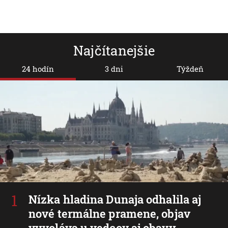
Najčítanejšie
24 hodín
3 dni
Týždeň
Nízka hladina Dunaja odhalila aj
nové termálne pramene, objav
vyvoláva u vedcov aj obavy