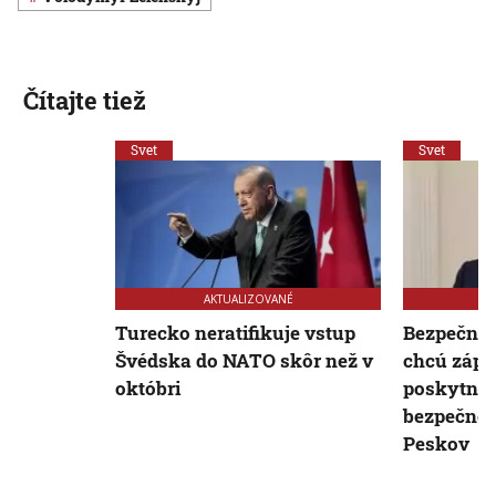
Čítajte tiež
Svet
Svet
AKTUALIZOVANÉ
Turecko neratifikuje vstup
Bezpečnos
Švédska do NATO skôr než v
chcú zápa
októbri
poskytnúť
bezpečnos
Peskov