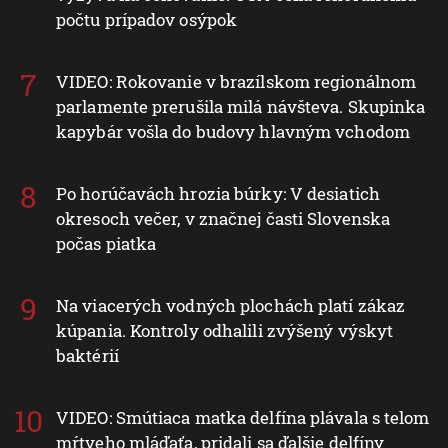
počtu prípadov osýpok
VIDEO: Rokovanie v brazílskom regionálnom
parlamente prerušila milá návšteva. Skupinka
kapybár vošla do budovy hlavným vchodom
Po horúčavách hrozia búrky: V desiatich
okresoch večer, v značnej časti Slovenska
počas piatka
Na viacerých vodných plochách platí zákaz
kúpania. Kontroly odhalili zvýšený výskyt
baktérií
VIDEO: Smútiaca matka delfína plávala s telom
mŕtveho mláďaťa, pridali sa ďalšie delfíny