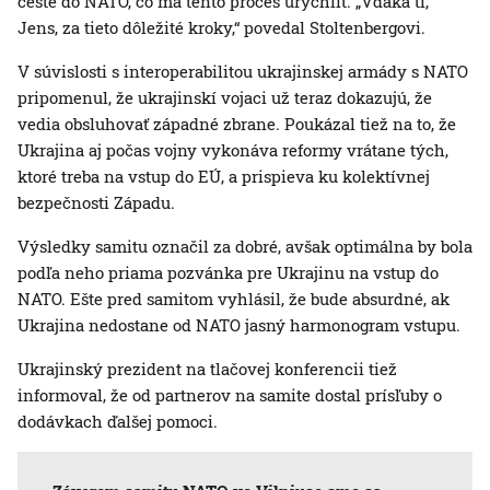
ceste do NATO, čo má tento proces urýchliť. „Vďaka ti,
Jens, za tieto dôležité kroky,“ povedal Stoltenbergovi.
V súvislosti s interoperabilitou ukrajinskej armády s NATO
pripomenul, že ukrajinskí vojaci už teraz dokazujú, že
vedia obsluhovať západné zbrane. Poukázal tiež na to, že
Ukrajina aj počas vojny vykonáva reformy vrátane tých,
ktoré treba na vstup do EÚ, a prispieva ku kolektívnej
bezpečnosti Západu.
Výsledky samitu označil za dobré, avšak optimálna by bola
podľa neho priama pozvánka pre Ukrajinu na vstup do
NATO. Ešte pred samitom vyhlásil, že bude absurdné, ak
Ukrajina nedostane od NATO jasný harmonogram vstupu.
Ukrajinský prezident na tlačovej konferencii tiež
informoval, že od partnerov na samite dostal prísľuby o
dodávkach ďalšej pomoci.