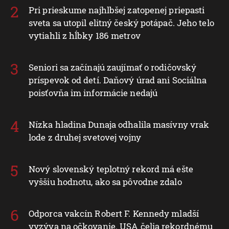
Pri prieskume najhlbšej zatopenej priepasti
sveta sa utopil elitný český potápač. Jeho telo
vytiahli z hĺbky 186 metrov
Seniori sa začínajú zaujímať o rodičovský
príspevok od detí. Daňový úrad ani Sociálna
poisťovňa im informácie nedajú
Nízka hladina Dunaja odhalila masívny vrak
lode z druhej svetovej vojny
Nový slovenský teplotný rekord má ešte
vyššiu hodnotu, ako sa pôvodne zdalo
Odporca vakcín Robert F. Kennedy mladší
vyzýva na očkovanie. USA čelia rekordnému