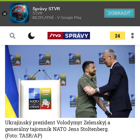
Správy STVR
ZOBRAZIŤ
STVR
BEZPLATNÉ - V Google Play
24
Ukrajinský prezident Volodymyr Zelenskyj a
generálny tajomník NATO Jens Stoltenberg.
(Foto: TASR/AP)