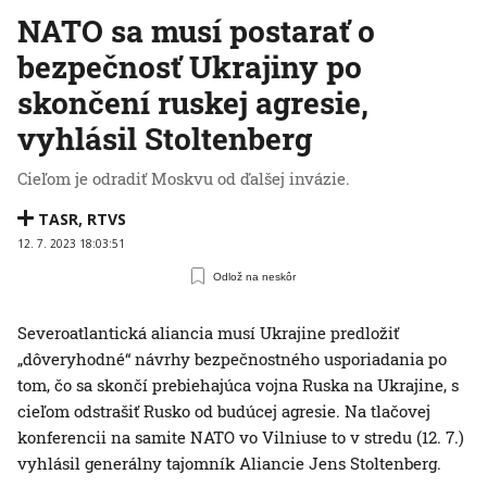
NATO sa musí postarať o
bezpečnosť Ukrajiny po
skončení ruskej agresie,
vyhlásil Stoltenberg
Cieľom je odradiť Moskvu od ďalšej invázie.
TASR
,
RTVS
12. 7. 2023 18:03:51
Odlož na neskôr
Severoatlantická aliancia musí Ukrajine predložiť
„dôveryhodné“ návrhy bezpečnostného usporiadania po
tom, čo sa skončí prebiehajúca vojna Ruska na Ukrajine, s
cieľom odstrašiť Rusko od budúcej agresie. Na tlačovej
konferencii na samite NATO vo Vilniuse to v stredu (12. 7.)
vyhlásil generálny tajomník Aliancie Jens Stoltenberg.