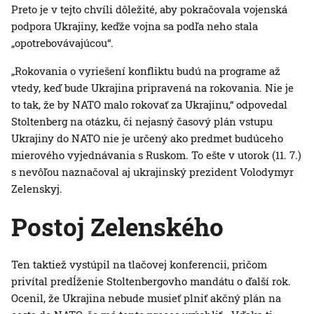
Preto je v tejto chvíli dôležité, aby pokračovala vojenská
podpora Ukrajiny, keďže vojna sa podľa neho stala
„opotrebovávajúcou“.
„Rokovania o vyriešení konfliktu budú na programe až
vtedy, keď bude Ukrajina pripravená na rokovania. Nie je
to tak, že by NATO malo rokovať za Ukrajinu,“ odpovedal
Stoltenberg na otázku, či nejasný časový plán vstupu
Ukrajiny do NATO nie je určený ako predmet budúceho
mierového vyjednávania s Ruskom. To ešte v utorok (11. 7.)
s nevôľou naznačoval aj ukrajinský prezident Volodymyr
Zelenskyj.
Postoj Zelenského
Ten taktiež vystúpil na tlačovej konferencii, pričom
privítal predĺženie Stoltenbergovho mandátu o ďalší rok.
Ocenil, že Ukrajina nebude musieť plniť akčný plán na