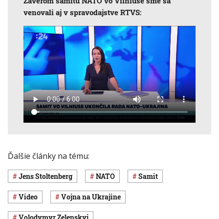
Záverom samitu NATO vo Vilniuse sme sa
venovali aj v spravodajstve RTVS:
Ďalšie články na tému:
Jens Stoltenberg
NATO
samit
Video
vojna na Ukrajine
Volodymyr Zelenskyj