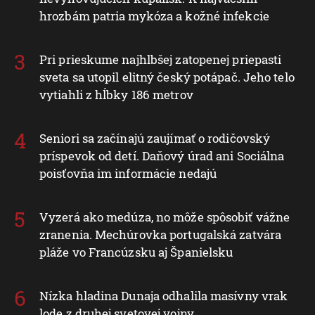
hrozbám patria mykóza a kožné infekcie
Pri prieskume najhlbšej zatopenej priepasti
sveta sa utopil elitný český potápač. Jeho telo
vytiahli z hĺbky 186 metrov
Seniori sa začínajú zaujímať o rodičovský
príspevok od detí. Daňový úrad ani Sociálna
poisťovňa im informácie nedajú
Vyzerá ako medúza, no môže spôsobiť vážne
zranenia. Mechúrovka portugalská zatvára
pláže vo Francúzsku aj Španielsku
Nízka hladina Dunaja odhalila masívny vrak
lode z druhej svetovej vojny