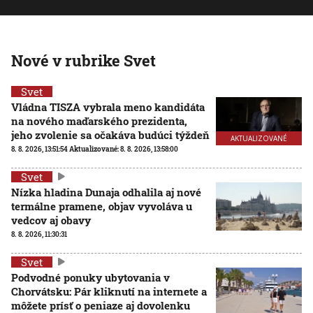
Nové v rubrike Svet
Svet
Vládna TISZA vybrala meno kandidáta
na nového maďarského prezidenta,
jeho zvolenie sa očakáva budúci týždeň
AKTUALIZOVANÉ
8. 8. 2026, 13:51:54
Aktualizované:
8. 8. 2026, 13:58:00
Svet
Nízka hladina Dunaja odhalila aj nové
termálne pramene, objav vyvoláva u
vedcov aj obavy
8. 8. 2026, 11:30:31
Svet
Podvodné ponuky ubytovania v
Chorvátsku: Pár kliknutí na internete a
môžete prísť o peniaze aj dovolenku