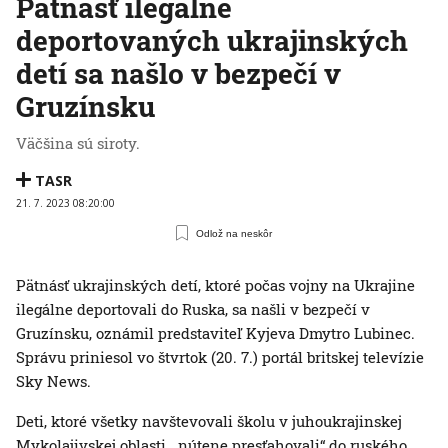
Pätnásť ilegálne
deportovaných ukrajinských
detí sa našlo v bezpečí v
Gruzínsku
Väčšina sú siroty.
TASR
21. 7. 2023 08:20:00
Odlož na neskôr
Pätnásť ukrajinských detí, ktoré počas vojny na Ukrajine
ilegálne deportovali do Ruska, sa našli v bezpečí v
Gruzínsku, oznámil predstaviteľ Kyjeva Dmytro Lubinec.
Správu priniesol vo štvrtok (20. 7.) portál britskej televízie
Sky News.
Deti, ktoré všetky navštevovali školu v juhoukrajinskej
Mykolajivskej oblasti, „nútene presťahovali“ do ruského