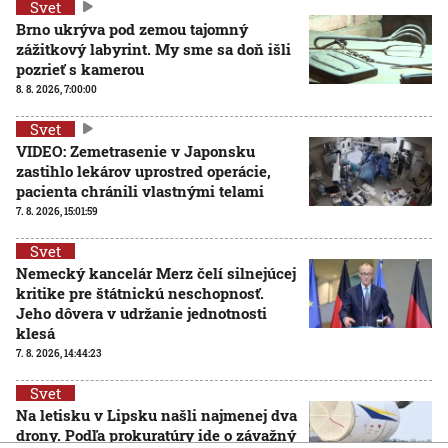
Svet
Brno ukrýva pod zemou tajomný
zážitkový labyrint. My sme sa doň išli
pozrieť s kamerou
8. 8. 2026, 7:00:00
Svet
VIDEO: Zemetrasenie v Japonsku
zastihlo lekárov uprostred operácie,
pacienta chránili vlastnými telami
7. 8. 2026, 15:01:59
Svet
Nemecký kancelár Merz čelí silnejúcej
kritike pre štátnickú neschopnosť.
Jeho dôvera v udržanie jednotnosti
klesá
7. 8. 2026, 14:44:23
Svet
Na letisku v Lipsku našli najmenej dva
drony. Podľa prokuratúry ide o závažný