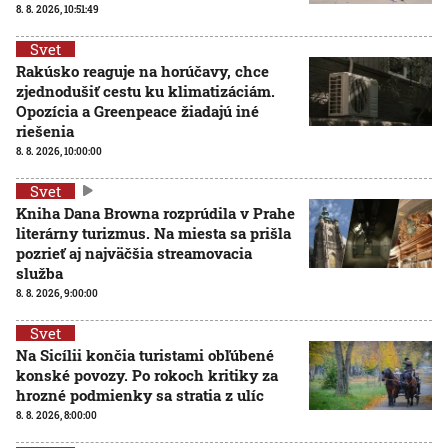
8. 8. 2026, 10:51:49
Svet
Rakúsko reaguje na horúčavy, chce
zjednodušiť cestu ku klimatizáciám.
Opozícia a Greenpeace žiadajú iné
riešenia
8. 8. 2026, 10:00:00
Svet
Kniha Dana Browna rozprúdila v Prahe
literárny turizmus. Na miesta sa prišla
pozrieť aj najväčšia streamovacia
služba
8. 8. 2026, 9:00:00
Svet
Na Sicílii končia turistami obľúbené
konské povozy. Po rokoch kritiky za
hrozné podmienky sa stratia z ulíc
8. 8. 2026, 8:00:00