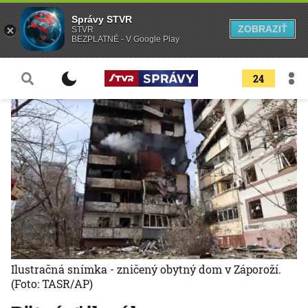
Správy STVR
ZOBRAZIŤ
STVR
BEZPLATNÉ - V Google Play
24
Ilustračná snímka - zničený obytný dom v Záporoží.
(Foto: TASR/AP)