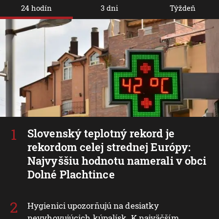
24 hodín
3 dni
Týždeň
Slovenský teplotný rekord je
rekordom celej strednej Európy:
Najvyššiu hodnotu namerali v obci
Dolné Plachtince
Hygienici upozorňujú na desiatky
nevyhovujúcich kúpalísk. K najväčším