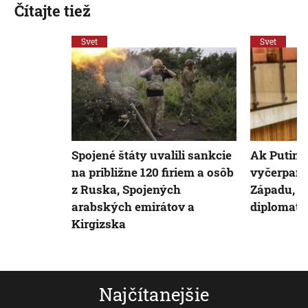
Čítajte tiež
Svet
Svet
Spojené štáty uvalili sankcie
Ak Putin 
na približne 120 firiem a osôb
vyčerpani
z Ruska, Spojených
Západu, ve
arabských emirátov a
diplomati 
Kirgizska
Najčítanejšie