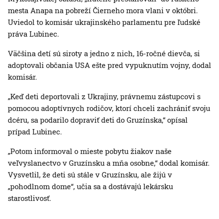
mesta Anapa na pobreží Čierneho mora vlani v októbri.
Uviedol to komisár ukrajinského parlamentu pre ľudské
práva Lubinec.
Väčšina detí sú siroty a jedno z nich, 16-ročné dievča, si
adoptovali občania USA ešte pred vypuknutím vojny, dodal
komisár.
„Keď deti deportovali z Ukrajiny, právnemu zástupcovi s
pomocou adoptívnych rodičov, ktorí chceli zachrániť svoju
dcéru, sa podarilo dopraviť deti do Gruzínska,“ opísal
prípad Lubinec.
„Potom informoval o mieste pobytu žiakov naše
veľvyslanectvo v Gruzínsku a mňa osobne,“ dodal komisár.
Vysvetlil, že deti sú stále v Gruzínsku, ale žijú v
„pohodlnom dome“, učia sa a dostávajú lekársku
starostlivosť.