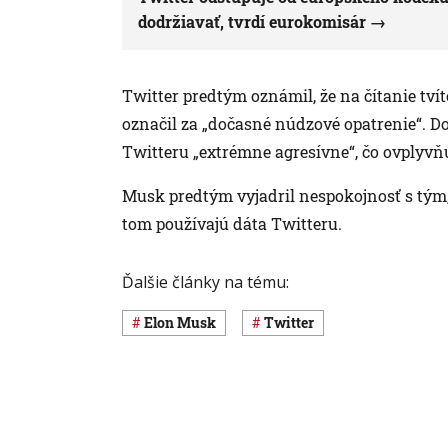
dodržiavať, tvrdí eurokomisár
Twitter predtým oznámil, že na čítanie tví
označil za „dočasné núdzové opatrenie“. Dop
Twitteru „extrémne agresívne“, čo ovplyvňu
Musk predtým vyjadril nespokojnosť s tým, 
tom používajú dáta Twitteru.
Ďalšie články na tému:
Elon Musk
Twitter