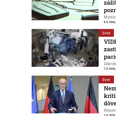
záži
pozr
Mystic
8. 8. 2026
Svet
VIDE
zast
paci
Zákrok 
7. 8. 2026,
Svet
Neme
krit
dôve
Nemeck
7. 8. 2026