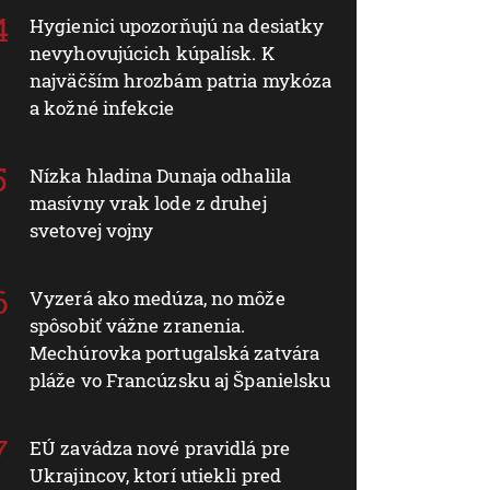
Hygienici upozorňujú na desiatky
nevyhovujúcich kúpalísk. K
najväčším hrozbám patria mykóza
a kožné infekcie
Nízka hladina Dunaja odhalila
masívny vrak lode z druhej
svetovej vojny
Vyzerá ako medúza, no môže
spôsobiť vážne zranenia.
Mechúrovka portugalská zatvára
pláže vo Francúzsku aj Španielsku
EÚ zavádza nové pravidlá pre
Ukrajincov, ktorí utiekli pred