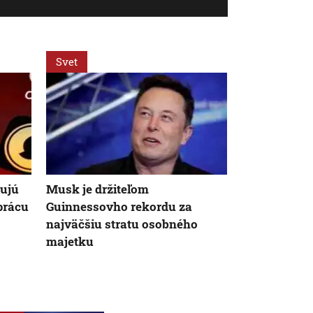
Svet
Svet
zujú
Musk je držiteľom
Predsedníčk
prácu
Guinnessovho rekordu za
vyzvala Mus
najväčšiu stratu osobného
pred poslanc
majetku