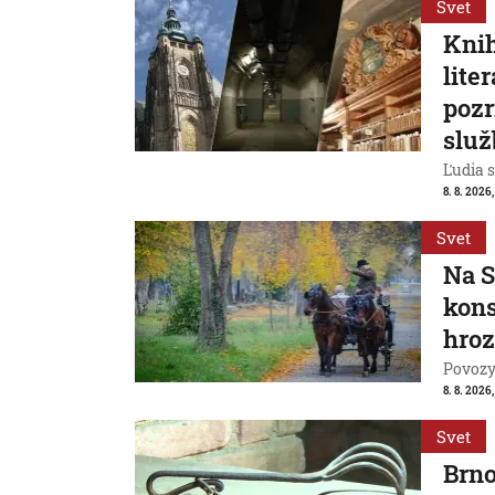
Svet
Knih
lite
pozr
služ
Ľudia s
8. 8. 2026
Svet
Na S
kons
hroz
Povozy 
8. 8. 2026
Svet
Brn