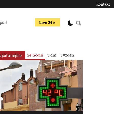
Kontakt
port
Live 24
24 hodín
3 dni
Týždeň
ajčítanejšie