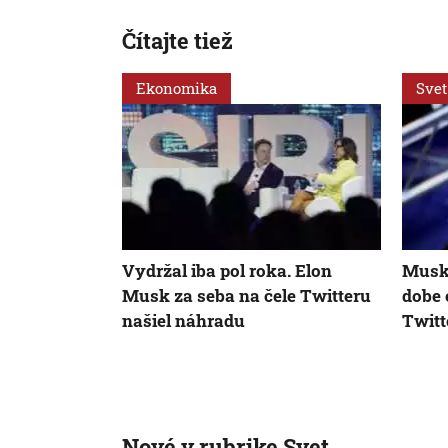
Čítajte tiež
Ekonomika
Svet
Vydržal iba pol roka. Elon
Musk 
Musk za seba na čele Twitteru
dobe 
našiel náhradu
Twitt
Nové v rubrike Svet