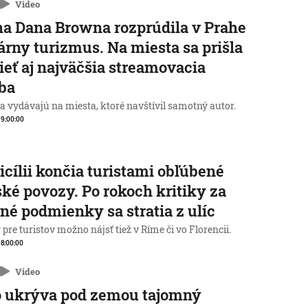
Video
a Dana Browna rozprúdila v Prahe
rárny turizmus. Na miesta sa prišla
ieť aj najväčšia streamovacia
ba
a vydávajú na miesta, ktoré navštívil samotný autor.
, 9:00:00
icílii končia turistami obľúbené
ké povozy. Po rokoch kritiky za
né podmienky sa stratia z ulíc
pre turistov možno nájsť tiež v Ríme či vo Florencii.
, 8:00:00
Video
o ukrýva pod zemou tajomný