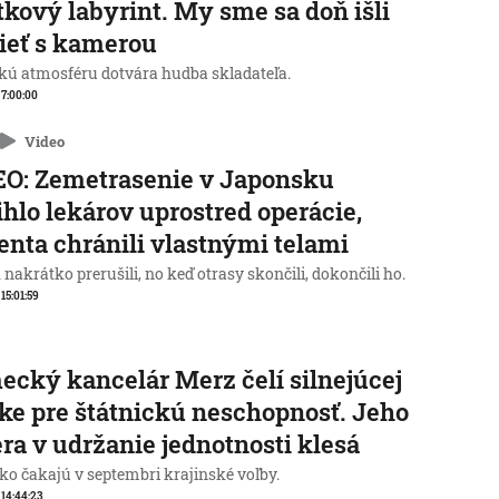
tkový labyrint. My sme sa doň išli
ieť s kamerou
kú atmosféru dotvára hudba skladateľa.
, 7:00:00
Video
O: Zemetrasenie v Japonsku
ihlo lekárov uprostred operácie,
enta chránili vlastnými telami
nakrátko prerušili, no keď otrasy skončili, dokončili ho.
 15:01:59
cký kancelár Merz čelí silnejúcej
ike pre štátnickú neschopnosť. Jeho
ra v udržanie jednotnosti klesá
o čakajú v septembri krajinské voľby.
, 14:44:23