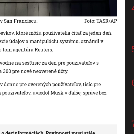
 v San Franciscu.
Foto: TASR/AP
evkov, ktoré môžu používatelia čítať za jeden deň.
akcie údajov a manipuláciu systému, oznámil v
 o tom agentúra Reuters.
ôvodne na šesťtisíc za deň pre používateľov s
a 300 pre nové neoverené účty.
ov denne pre overených používateľov, tisíc pre
používateľov, uviedol Musk v ďalšej správe bez
o dezinformáciách. Povinnosti musí stále