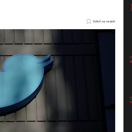
Odlož na neskôr