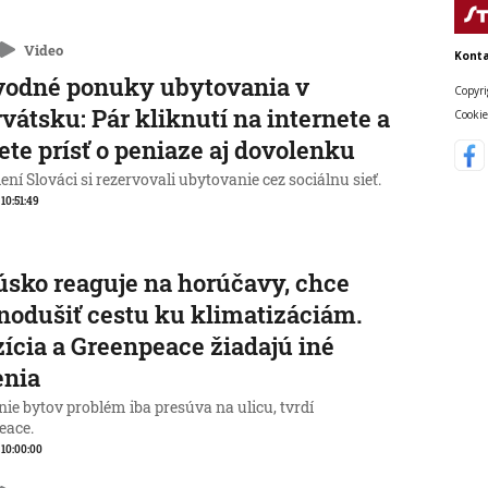
Video
Konta
vodné ponuky ubytovania v
Copyri
vátsku: Pár kliknutí na internete a
Cookie
te prísť o peniaze aj dovolenku
ní Slováci si rezervovali ubytovanie cez sociálnu sieť.
 10:51:49
sko reaguje na horúčavy, chce
nodušiť cestu ku klimatizáciám.
ícia a Greenpeace žiadajú iné
enia
ie bytov problém iba presúva na ulicu, tvrdí
eace.
, 10:00:00