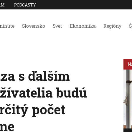
AM
PODCASTY
minúte
Slovensko
Svet
Ekonomika
Regióny
Š
N
za s ďalším
ívatelia budú
rčitý počet
nne