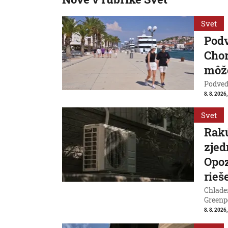
Svet
Pod
Chor
môže
Podvede
8. 8. 2026,
Svet
Rakú
zjed
Opoz
rieš
Chladen
Greenp
8. 8. 2026