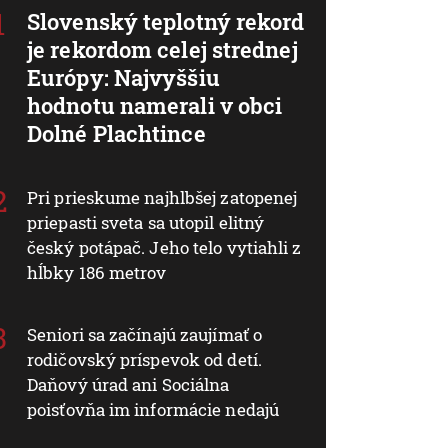
Slovenský teplotný rekord
je rekordom celej strednej
Európy: Najvyššiu
hodnotu namerali v obci
Dolné Plachtince
Pri prieskume najhlbšej zatopenej
priepasti sveta sa utopil elitný
český potápač. Jeho telo vytiahli z
hĺbky 186 metrov
Seniori sa začínajú zaujímať o
rodičovský príspevok od detí.
Daňový úrad ani Sociálna
poisťovňa im informácie nedajú