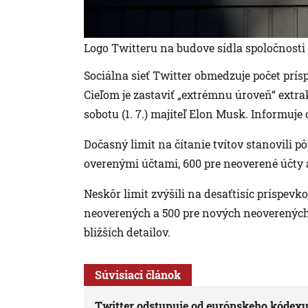
Logo Twitteru na budove sídla spoločnosti
Sociálna sieť Twitter obmedzuje počet prísp
Cieľom je zastaviť „extrémnu úroveň“ extr
sobotu (1. 7.) majiteľ Elon Musk. Informuje
Dočasný limit na čítanie tvítov stanovili p
overenými účtami, 600 pre neoverené účty 
Neskôr limit zvýšili na desaťtisíc príspevk
neoverených a 500 pre nových neoverených 
bližších detailov.
Súvisiaci článok
Twitter odstupuje od európskeho kódexu 