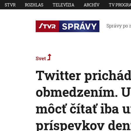
STVR
ROZHLAS
TELEVÍZIA
ARCHÍV
TV PROGR
Správy po 
Svet
Twitter prichád
obmedzením. Už
môcť čítať iba u
príspevkov de