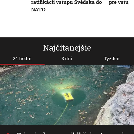
ratifikácii vstupu Švédska do
pre vstup
NATO
Najčítanejšie
24 hodín
3 dni
Týždeň