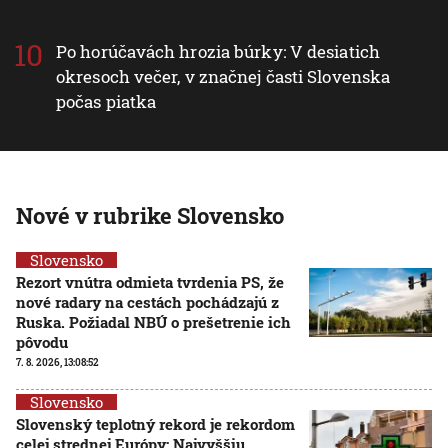
Po horúčavách hrozia búrky: V desiatich
okresoch večer, v značnej časti Slovenska
počas piatka
Nové v rubrike Slovensko
Slovensko
Rezort vnútra odmieta tvrdenia PS, že
nové radary na cestách pochádzajú z
Ruska. Požiadal NBÚ o prešetrenie ich
pôvodu
7. 8. 2026, 13:08:52
Slovensko
Slovenský teplotný rekord je rekordom
celej strednej Európy: Najvyššiu