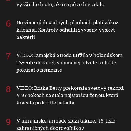
vyššiu hodnotu, ako sa pôvodne zdalo
Na viacerých vodných plochách platí zákaz
kúpania. Kontroly odhalili zvýšený výskyt
baktérií
VIDEO: Dunajská Streda utŕžila v holandskom
Twente debakel, v domácej odvete sa bude
pokúšať o nemožné
VIDEO: Britka Betty prekonala svetový rekord.
V 97 rokoch sa stala najstaršou ženou, ktorá
kráčala po krídle lietadla
V ukrajinskej armáde slúži takmer 16-tisíc
zahraničných dobrovoľníkov