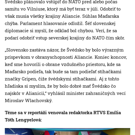
Švédsko plánovalo vstúpiť do NATO pred alebo počas
samitu vo Vilniuse, ktorý má byť teraz v júli. Odobriť to
však musia všetky krajiny Aliancie. Súhlas Maďarska
chýba. Parlament hlasovanie odložil. Šéf slovenskej
diplomacie si myslí, že odklad bol chybou. Verí, že sa
podarí odobriť vstup severskej krajiny do NATO čím skôr.
„Slovensko zastáva názor, že Švédsko by bolo výrazným
príspevkom v obranyschopnosti Aliancie. Koniec koncov,
keď sme hovorili o obrane vzdušného priestoru, kde sa
Maďarsko podieľa, tak bude sa tam podieľať stíhačkami
značky Gripen, čiže švédskymi stíhačkami. Aj z tohto
hľadiska si myslím, že by bolo dobré mať Švédsko čo
najskôr v Alianicii,“ vyhlásil minister zahraničných vecí
Miroslav Wlachovský.
Téme sa v reportáži venovala redaktorka RTVS Emília
Tóth Lengyelová: