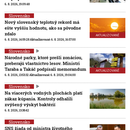
6. 8. 2026, 19:09:48
Slovensko
Nový slovenský teplotný rekord má
ešte vyššiu hodnotu, ako sa pôvodne
zdalo
AKTUALIZOVANÉ
6. 8. 2026, 14:59:28
Aktualizované:
6. 8. 2026, 16:57:00
Slovensko
Národné parky, ktoré prešli zonáciou,
preberajú vlastníctvo lesov. Ministri
Taraba a Takáč podpísali memorandum
AKTUALIZOVANÉ
6. 8. 2026, 13:53:32
Aktualizované:
6. 8. 2026, 19:04:00
Slovensko
Na viacerých vodných plochách platí
zákaz kúpania. Kontroly odhalili
zvýšený výskyt baktérií
6. 8. 2026, 13:38:42
Slovensko
SNS žiada od ministra životného