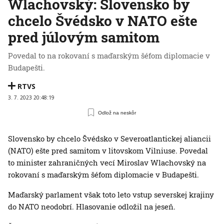
Wlachovský: Slovensko by
chcelo Švédsko v NATO ešte
pred júlovým samitom
Povedal to na rokovaní s maďarským šéfom diplomacie v
Budapešti.
RTVS
3. 7. 2023 20:48:19
Odlož na neskôr
Slovensko by chcelo Švédsko v Severoatlantickej aliancii
(NATO) ešte pred samitom v litovskom Vilniuse. Povedal
to minister zahraničných vecí Miroslav Wlachovský na
rokovaní s maďarským šéfom diplomacie v Budapešti.
Maďarský parlament však toto leto vstup severskej krajiny
do NATO neodobrí. Hlasovanie odložil na jeseň.