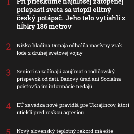
Pri prieskume najhlbšej zatopenej
priepasti sveta sa utopil elitný
český potápač. Jeho telo vytiahli z
hĺbky 186 metrov
Nízka hladina Dunaja odhalila masívny vrak
lode z druhej svetovej vojny
Seniori sa začínajú zaujímať o rodičovský
príspevok od detí. Daňový úrad ani Sociálna
poisťovňa im informácie nedajú
EÚ zavádza nové pravidlá pre Ukrajincov, ktorí
utiekli pred ruskou agresiou
Nový slovenský teplotný rekord má ešte