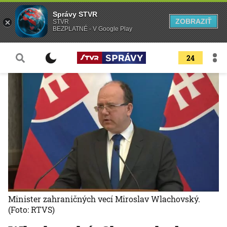
Správy STVR
ZOBRAZIŤ
STVR
BEZPLATNÉ - V Google Play
24
Minister zahraničných vecí Miroslav Wlachovský.
(Foto: RTVS)