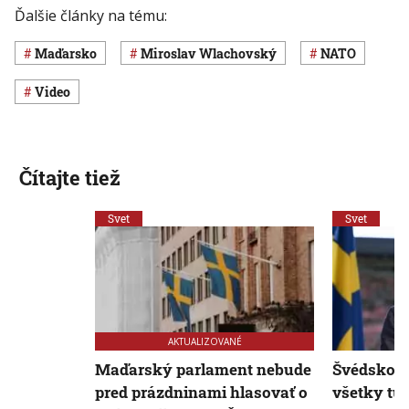
Ďalšie články na tému:
Maďarsko
Miroslav Wlachovský
NATO
Video
Čítajte tiež
Svet
Svet
AKTUALIZOVANÉ
Maďarský parlament nebude
Švédsko tv
pred prázdninami hlasovať o
všetky tu