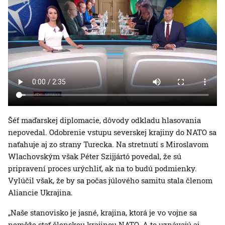
Šéf maďarskej diplomacie, dôvody odkladu hlasovania
nepovedal. Odobrenie vstupu severskej krajiny do NATO sa
naťahuje aj zo strany Turecka. Na stretnutí s Miroslavom
Wlachovským však Péter Szijjártó povedal, že sú
pripravení proces urýchliť, ak na to budú podmienky.
Vylúčil však, že by sa počas júlového samitu stala členom
Aliancie Ukrajina.
„Naše stanovisko je jasné, krajina, ktorá je vo vojne sa
nemôže stať členskou krajinou NATO. A to uznávajú aj