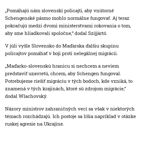
„Pomáhajú nám slovenskí policajti, aby vnútorné
Schengenské pásmo mohlo normálne fungovať. Aj teraz
pokračujú medzi dvomi ministerstvami rokovania o tom,
aby sme hliadkovali spoločne,“ dodal Szijjártó.
V júli vyšle Slovensko do Maďarska ďalšiu skupinu
policajtov pomáhať v boji proti nelegálnej migrácii.
„Maďarko-slovenskú hranicu si nechcem a neviem
predstaviť uzavretú, chcem, aby Schengen fungoval.
Potrebujeme riešiť migráciu v tých bodoch, kde vzniká, to
znamená v tých krajinách, ktoré sú zdrojom migrácie,“
dodal Wlachovský.
Názory ministrov zahraničných vecí sa však v niektorých
témach rozchádzajú. Ich postoje sa líšia napríklad v otázke
ruskej agresie na Ukrajine.