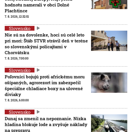
hodnotu namerali v obci Dolné
Plachtince
7. 8. 2026, 12:32:51
Slovensko
Nie sú na dovolenke, hoci sú celé leto
pri mori: Štáb STVR strávil deň v teréne
so slovenskými policajtami v
Chorvátsku
7. 8. 2026, 7:00:00
Slovensko
Poľovníci bojujú proti africkému moru
ošípaných, agrorezort im zabezpečil
špeciálne chladiace boxy na ulovené
diviaky
7. 8. 2026, 6:00:00
Slovensko
Dunaj sa zmenil na nepoznanie. Nízka
hladina blokuje lode a zvyšuje náklady
na prepravu