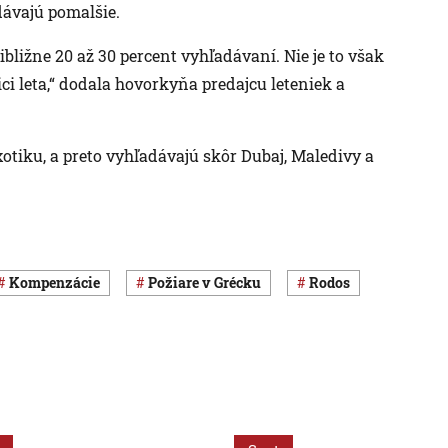
dávajú pomalšie.
bližne 20 až 30 percent vyhľadávaní. Nie je to však
ci leta,“ dodala hovorkyňa predajcu leteniek a
xotiku, a preto vyhľadávajú skôr Dubaj, Maledivy a
kompenzácie
požiare v Grécku
Rodos