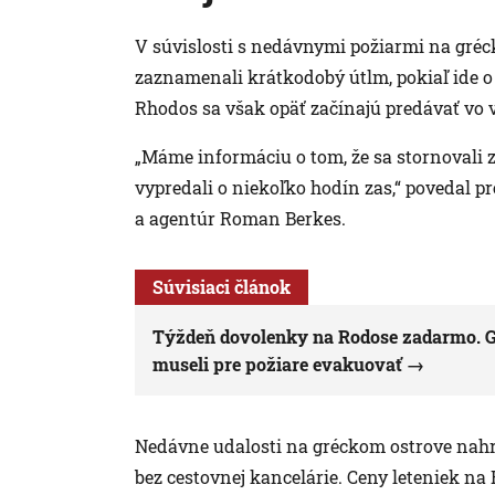
V súvislosti s nedávnymi požiarmi na gré
zaznamenali krátkodobý útlm, pokiaľ ide o 
Rhodos sa však opäť začínajú predávať vo 
„Máme informáciu o tom, že sa stornovali z
vypredali o niekoľko hodín zas,“ povedal p
a agentúr Roman Berkes.
Súvisiaci článok
Týždeň dovolenky na Rodose zadarmo. G
museli pre požiare evakuovať
Nedávne udalosti na gréckom ostrove nahra
bez cestovnej kancelárie. Ceny leteniek na