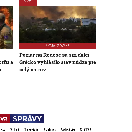
Svet
Ekonomika
AKTUALIZOVANÉ
Požiar na Rodose sa šíri ďalej.
Firmy čaká d
orfu a
Grécko vyhlásilo stav núdze pre
vyššie pokut
a
celý ostrov
kritizuje z
registri, rez
ich obhajuje
kty
Videá
Televízia
Rozhlas
Aplikácie
O STVR