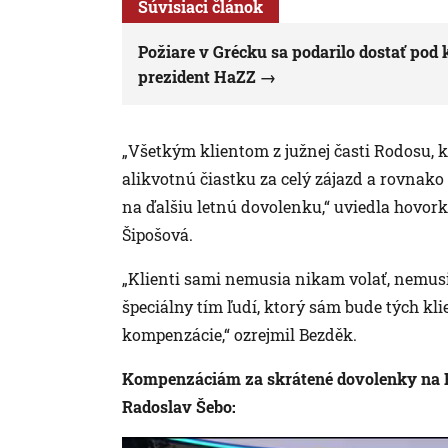
Súvisiaci článok
Požiare v Grécku sa podarilo dostať pod
prezident HaZZ
„Všetkým klientom z južnej časti Rodosu, k
alikvotnú čiastku za celý zájazd a rovnak
na ďalšiu letnú dovolenku,“ uviedla hovor
Šipošová.
„Klienti sami nemusia nikam volať, nemusi
špeciálny tím ľudí, ktorý sám bude tých kl
kompenzácie,“ ozrejmil Bezděk.
Kompenzáciám za skrátené dovolenky na R
Radoslav Šebo: