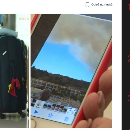
Odlož na neskôr