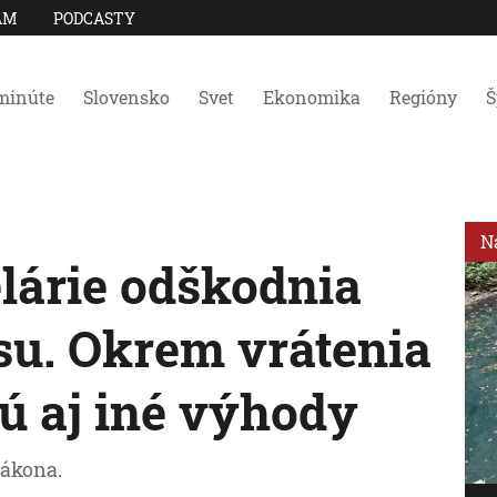
AM
PODCASTY
minúte
Slovensko
Svet
Ekonomika
Regióny
Š
N
lárie odškodnia
su. Okrem vrátenia
ú aj iné výhody
zákona.