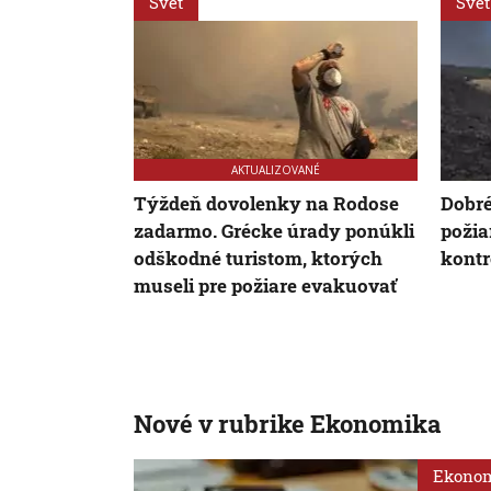
Svet
Svet
AKTUALIZOVANÉ
Týždeň dovolenky na Rodose
Dobré
zadarmo. Grécke úrady ponúkli
požia
odškodné turistom, ktorých
kontr
museli pre požiare evakuovať
Nové v rubrike Ekonomika
Ekono