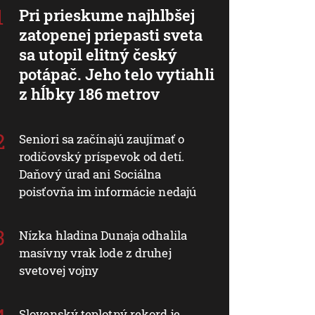
Pri prieskume najhlbšej
zatopenej priepasti sveta
sa utopil elitný český
potápač. Jeho telo vytiahli
z hĺbky 186 metrov
Seniori sa začínajú zaujímať o
rodičovský príspevok od detí.
Daňový úrad ani Sociálna
poisťovňa im informácie nedajú
Nízka hladina Dunaja odhalila
masívny vrak lode z druhej
svetovej vojny
Slovenský teplotný rekord je