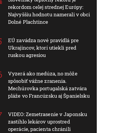
rekordom celej strednej Európy:
Najvyššiu hodnotu namerali v obci
Dolné Plachtince
EÚ zavádza nové pravidlá pre
Ukrajincov, ktorí utiekli pred
ruskou agresiou
Vyzerá ako medúza, no môže
spôsobiť vážne zranenia.
Mechúrovka portugalská zatvára
pláže vo Francúzsku aj Španielsku
VIDEO: Zemetrasenie v Japonsku
zastihlo lekárov uprostred
operácie, pacienta chránili