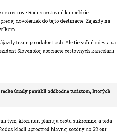
ckom ostrove Rodos cestovné kancelárie
predaj dovoleniek do tejto destinácie. Zájazdy na
veľkom.
ájazdy tesne po udalostiach. Ale tie voľné miesta sa
rezident Slovenskej asociácie cestovných kancelárií
récke úrady ponúkli odškodné turistom, ktorých
li tým, ktorí naň plánujú cestu súkromne, a teda
 Rodos klesli uprostred hlavnej sezóny na 32 eur