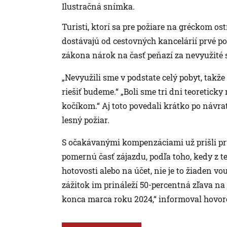
Ilustračná snímka.
Turisti, ktorí sa pre požiare na gréckom os
dostávajú od cestovných kancelárií prvé 
zákona nárok na časť peňazí za nevyužité 
„Nevyužili sme v podstate celý pobyt, takž
riešiť budeme.“ „Boli sme tri dni teoreticky
kočíkom.“ Aj toto povedali krátko po návra
lesný požiar.
S očakávanými kompenzáciami už prišli prv
pomernú časť zájazdu, podľa toho, kedy z t
hotovosti alebo na účet, nie je to žiaden 
zážitok im prináleží 50-percentná zľava na
konca marca roku 2024,“ informoval hovorc