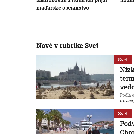
zastrašovali a nútili ich prijať
hodi
maďarské občianstvo
Nové v rubrike Svet
Svet
Nízk
term
vedc
Podľa 
8. 8. 2026,
Svet
Pod
Chor