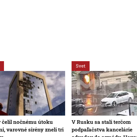
Svet
 čelil nočnému útoku
V Rusku sa stali terčom
i, varovné sirény zneli tri
podpaľačstva kancelárie