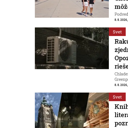
môže
Podvede
8. 8. 2026,
Svet
Rakú
zjed
Opoz
rieš
Chladen
Greenp
8. 8. 2026
Svet
Knih
lite
pozr