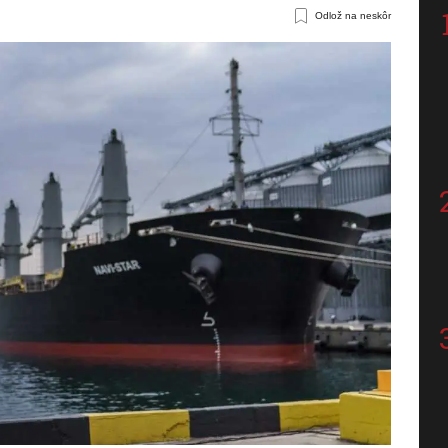
Odlož na neskôr