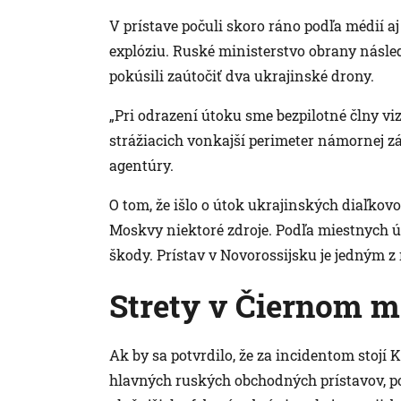
V prístave počuli skoro ráno podľa médií a
explóziu. Ruské ministerstvo obrany násl
pokúsili zaútočiť dva ukrajinské drony.
„Pri odrazení útoku sme bezpilotné člny viz
strážiacich vonkajší perimeter námornej zá
agentúry.
O tom, že išlo o útok ukrajinských diaľkovo
Moskvy niektoré zdroje. Podľa miestnych ú
škody. Prístav v Novorossijsku je jedným z
Strety v Čiernom m
Ak by sa potvrdilo, že za incidentom stojí K
hlavných ruských obchodných prístavov, po