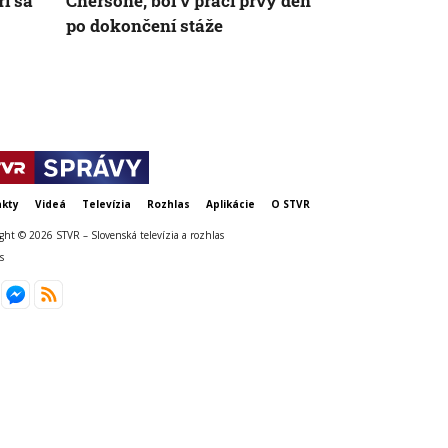
í sa
Chersone, bol v práci prvý deň
zajatcoch v
po dokončení stáže
veľkú pozorn
zistiť podro
kty
Videá
Televízia
Rozhlas
Aplikácie
O STVR
ght © 2026 STVR – Slovenská televízia a rozhlas
s