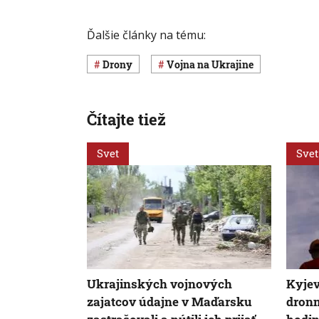
Ďalšie články na tému:
drony
vojna na Ukrajine
Čítajte tiež
Svet
Svet
Ukrajinských vojnových
Kyjev
zajatcov údajne v Maďarsku
dronm