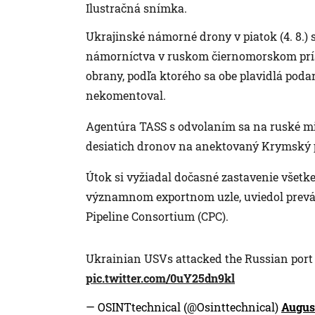
Ilustračná snímka.
Ukrajinské námorné drony v piatok (4. 8.)
námorníctva v ruskom čiernomorskom príst
obrany, podľa ktorého sa obe plavidlá podari
nekomentoval.
Agentúra TASS s odvolaním sa na ruské min
desiatich dronov na anektovaný Krymský p
Útok si vyžiadal dočasné zastavenie všetke
významnom exportnom uzle, uviedol prevá
Pipeline Consortium (CPC).
Ukrainian USVs attacked the Russian port
pic.twitter.com/0uY25dn9kl
— OSINTtechnical (@Osinttechnical)
August