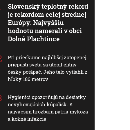
Slovenský teplotný rekord
je rekordom celej strednej
Európy: Najvyššiu
hodnotu namerali v obci
Dolné Plachtince
Pri prieskume najhlbšej zatopenej
priepasti sveta sa utopil elitný
český potápač. Jeho telo vytiahli z
hĺbky 186 metrov
Hygienici upozorňujú na desiatky
nevyhovujúcich kúpalísk. K
najväčším hrozbám patria mykóza
a kožné infekcie