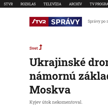
STVR
ROZHLAS
TELEVÍZIA
ARCHÍV
TV PROGR
Správy po 
Svet
Ukrajinské dron
námornú základ
Moskva
Kyjev útok nekomentoval.