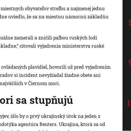
j miestnych obyvateľov streľbu a najmenej jednu
edne uviedlo, že sa na miestnu námornú základňu
uálne zamerali a zničili paľbou ruských lodí
kladne,“ citovali vyjadrenia ministerstva ruské
 ovládaných plavidiel, hovorili už pred vyjadrením
radov si incident nevyžiadal žiadne obete ani
 najväčších v Čiernom mori.
ori sa stupňujú
yjev, išlo by o prvý ukrajinský útok na jeden z
dotýka agentúra Reuters. Ukrajina, ktorá sa od