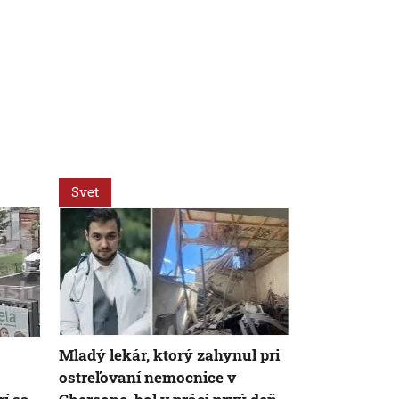
Svet
Rádiožurnál
Mladý lekár, ktorý zahynul pri
Záhadná spr
ostreľovaní nemocnice v
ukrajinskýc