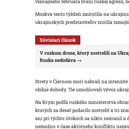
vlaňajšieho februára bráni ruskej agresii,
Moskva tento týždeň zaútočila na ukrajinsk
ukrajinských predstaviteľov zničila tamojši
Súvisiaci článok
V ruskom drone, ktorý zostrelili na Ukraj
Ruska nedodáva
Strety v Čiernom mori nabrali na intenzite
obilné dohody. Tie umožňovali vývoz ukraj
Na Krym podľa ruského ministerstva obrany
ktorých sa desať podarilo zostreliť a tri z
ani pri týchto útokoch sa nikto nezranil a 
nemožno v čase aktívneho konfliktu nezávi