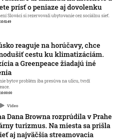
te prísť o peniaze aj dovolenku
ní Slováci si rezervovali ubytovanie cez sociálnu sieť.
 10:51:49
sko reaguje na horúčavy, chce
nodušiť cestu ku klimatizáciám.
ícia a Greenpeace žiadajú iné
enia
ie bytov problém iba presúva na ulicu, tvrdí
eace.
, 10:00:00
Video
a Dana Browna rozprúdila v Prahe
rárny turizmus. Na miesta sa prišla
ieť aj najväčšia streamovacia