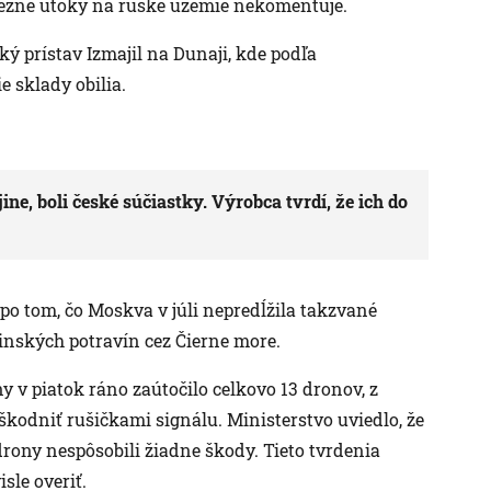
 bežne útoky na ruské územie nekomentuje.
ý prístav Izmajil na Dunaji, kde podľa
e sklady obilia.
ine, boli české súčiastky. Výrobca tvrdí, že ich do
 po tom, čo Moskva v júli nepredĺžila takzvané
inských potravín cez Čierne more.
 v piatok ráno zaútočilo celkovo 13 dronov, z
neškodniť rušičkami signálu. Ministerstvo uviedlo, že
drony nespôsobili žiadne škody. Tieto tvrdenia
sle overiť.