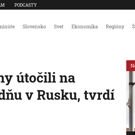
AM
PODCASTY
minúte
Slovensko
Svet
Ekonomika
Regióny
Š
N
y útočili na
ňu v Rusku, tvrdí