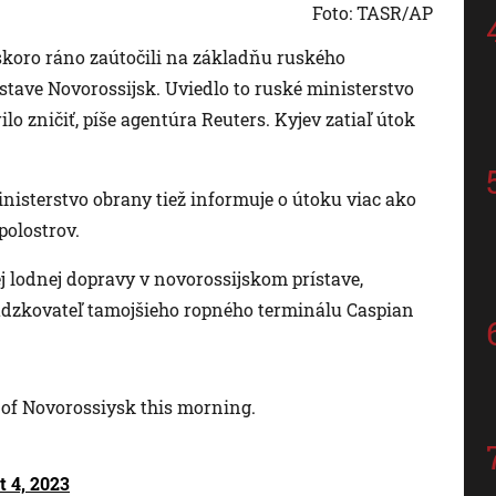
Foto: TASR/AP
 skoro ráno zaútočili na základňu ruského
ave Novorossijsk. Uviedlo to ruské ministerstvo
lo zničiť, píše agentúra Reuters. Kyjev zatiaľ útok
isterstvo obrany tiež informuje o útoku viac ako
olostrov.
j lodnej dopravy v novorossijskom prístave,
dzkovateľ tamojšieho ropného terminálu Caspian
 of Novorossiysk this morning.
 4, 2023