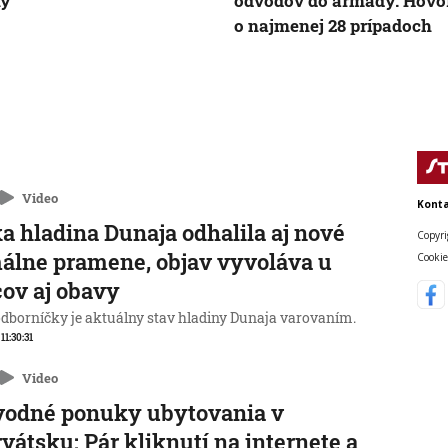
ny
odvodov do armády. Hovor
o najmenej 28 prípadoch
Video
Konta
a hladina Dunaja odhalila aj nové
Copyri
álne pramene, objav vyvoláva u
Cookie
ov aj obavy
odborníčky je aktuálny stav hladiny Dunaja varovaním.
 11:30:31
Video
vodné ponuky ubytovania v
vátsku: Pár kliknutí na internete a