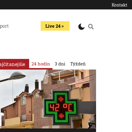
Kontakt
port
Live 24
24 hodín
3 dni
Týždeň
ajčítanejšie