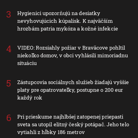
Hygienici upozorňujú na desiatky
nevyhovujúcich kúpalísk. K najväčším
hrozbám patria mykóza a kožné infekcie
VIDEO: Rozsiahly požiar v Braväcove pohltil
niekoľko domov, v obci vyhlásili mimoriadnu
situáciu
Zástupcovia sociálnych služieb žiadajú vyššie
platy pre opatrovateľky, postupne o 200 eur
každý rok
Pri prieskume najhlbšej zatopenej priepasti
sveta sa utopil elitný český potápač. Jeho telo
vytiahli z hĺbky 186 metrov