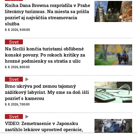
Kniha Dana Browna rozprúdila v Prahe
literárny turizmus. Na miesta sa prišla
pozrieť aj najväčšia streamovacia
služba
8. 8. 2026, 9:00:00
Svet
Na Sicílii končia turistami obľúbené
konské povozy. Po rokoch kritiky za
hrozné podmienky sa stratia z ulíc
8. 8. 2026, 8:00:00
Svet
Brno ukrýva pod zemou tajomný
zážitkový labyrint. My sme sa doň išli
pozrieť s kamerou
8. 8. 2026, 7:00:00
Svet
VIDEO: Zemetrasenie v Japonsku
zastihlo lekárov uprostred operácie,
pacienta chránili vlastnými telami