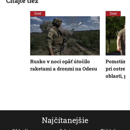
Čítajte tiež
Svet
Svet
Rusko v noci opäť útočilo
Pomstíme 
raketami a dronmi na Odesu
pri ostreľ
oblasti, p
Najčítanejšie