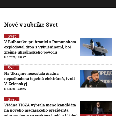
Nové v rubrike Svet
Svet
V Bulharsku pri hranici s Rumunskom
explodoval dron s výbušninami, bol
zrejme ukrajinského pôvodu
8. 8. 2026, 17:52:27
Svet
Na Ukrajine nezostala žiadna
nepoškodená tepelná elektráreň, tvrdí
V. Zelenskyj
8. 8. 2026, 15:34:46
Svet
Vládna TISZA vybrala meno kandidáta
na nového maďarského prezidenta,
jeho zvolenie sa očakáva budúci týždeň