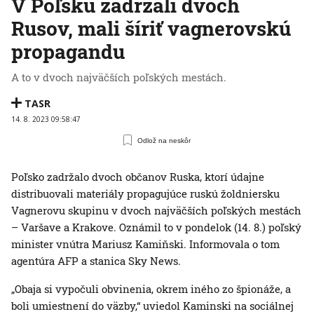
V Poľsku zadržali dvoch
Rusov, mali šíriť vagnerovskú
propagandu
A to v dvoch najväčších poľských mestách.
TASR
14. 8. 2023 09:58:47
Odlož na neskôr
Poľsko zadržalo dvoch občanov Ruska, ktorí údajne
distribuovali materiály propagujúce ruskú žoldniersku
Vagnerovu skupinu v dvoch najväčších poľských mestách
– Varšave a Krakove. Oznámil to v pondelok (14. 8.) poľský
minister vnútra Mariusz Kamiňski. Informovala o tom
agentúra AFP a stanica Sky News.
„Obaja si vypočuli obvinenia, okrem iného zo špionáže, a
boli umiestnení do väzby,“ uviedol Kaminski na sociálnej