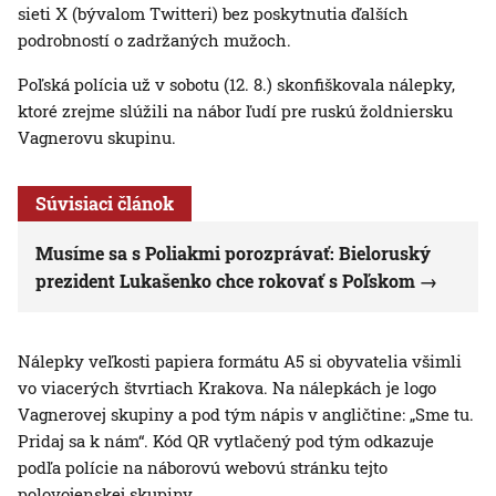
sieti X (bývalom Twitteri) bez poskytnutia ďalších
podrobností o zadržaných mužoch.
Poľská polícia už v sobotu (12. 8.) skonfiškovala nálepky,
ktoré zrejme slúžili na nábor ľudí pre ruskú žoldniersku
Vagnerovu skupinu.
Súvisiaci článok
Musíme sa s Poliakmi porozprávať: Bieloruský
prezident Lukašenko chce rokovať s Poľskom
Nálepky veľkosti papiera formátu A5 si obyvatelia všimli
vo viacerých štvrtiach Krakova. Na nálepkách je logo
Vagnerovej skupiny a pod tým nápis v angličtine: „Sme tu.
Pridaj sa k nám“. Kód QR vytlačený pod tým odkazuje
podľa polície na náborovú webovú stránku tejto
polovojenskej skupiny.