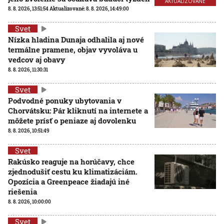
AKTUALIZOVANÉ
8. 8. 2026, 13:51:54
Aktualizované:
8. 8. 2026, 14:49:00
Svet
Nízka hladina Dunaja odhalila aj nové
termálne pramene, objav vyvoláva u
vedcov aj obavy
8. 8. 2026, 11:30:31
Svet
Podvodné ponuky ubytovania v
Chorvátsku: Pár kliknutí na internete a
môžete prísť o peniaze aj dovolenku
8. 8. 2026, 10:51:49
Svet
Rakúsko reaguje na horúčavy, chce
zjednodušiť cestu ku klimatizáciám.
Opozícia a Greenpeace žiadajú iné
riešenia
8. 8. 2026, 10:00:00
Svet