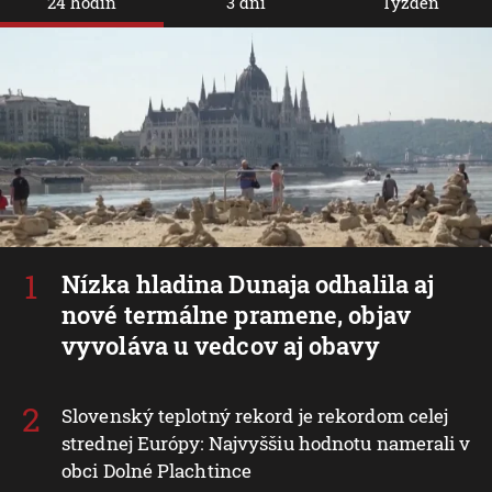
24 hodín
3 dni
Týždeň
Nízka hladina Dunaja odhalila aj
nové termálne pramene, objav
vyvoláva u vedcov aj obavy
Slovenský teplotný rekord je rekordom celej
strednej Európy: Najvyššiu hodnotu namerali v
obci Dolné Plachtince