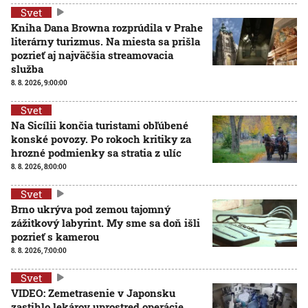
Svet
Kniha Dana Browna rozprúdila v Prahe
literárny turizmus. Na miesta sa prišla
pozrieť aj najväčšia streamovacia
služba
8. 8. 2026, 9:00:00
Svet
Na Sicílii končia turistami obľúbené
konské povozy. Po rokoch kritiky za
hrozné podmienky sa stratia z ulíc
8. 8. 2026, 8:00:00
Svet
Brno ukrýva pod zemou tajomný
zážitkový labyrint. My sme sa doň išli
pozrieť s kamerou
8. 8. 2026, 7:00:00
Svet
VIDEO: Zemetrasenie v Japonsku
zastihlo lekárov uprostred operácie,