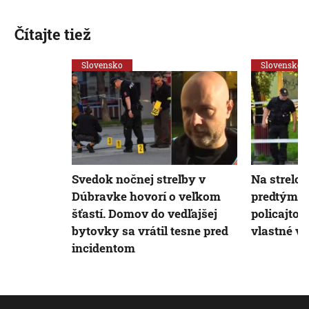
Čítajte tiež
Slovensko
Slovensko
Svedok nočnej streľby v
Na strelc
Dúbravke hovorí o veľkom
predtým vi
šťastí. Domov do vedľajšej
policajtov
bytovky sa vrátil tesne pred
vlastné v
incidentom