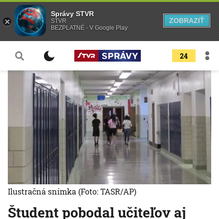
Správy STVR
ZOBRAZIŤ
STVR
BEZPLATNÉ - V Google Play
24
Ilustračná snímka
(Foto: TASR/AP)
Študent pobodal učiteľov aj