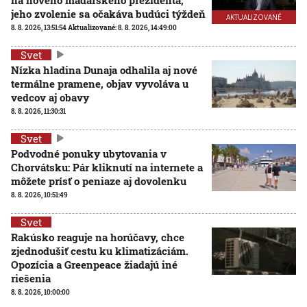
jeho zvolenie sa očakáva budúci týždeň
AKTUALIZOVANÉ
8. 8. 2026, 13:51:54
Aktualizované:
8. 8. 2026, 14:49:00
Svet
Nízka hladina Dunaja odhalila aj nové
termálne pramene, objav vyvoláva u
vedcov aj obavy
8. 8. 2026, 11:30:31
Svet
Podvodné ponuky ubytovania v
Chorvátsku: Pár kliknutí na internete a
môžete prísť o peniaze aj dovolenku
8. 8. 2026, 10:51:49
Svet
Rakúsko reaguje na horúčavy, chce
zjednodušiť cestu ku klimatizáciám.
Opozícia a Greenpeace žiadajú iné
riešenia
8. 8. 2026, 10:00:00