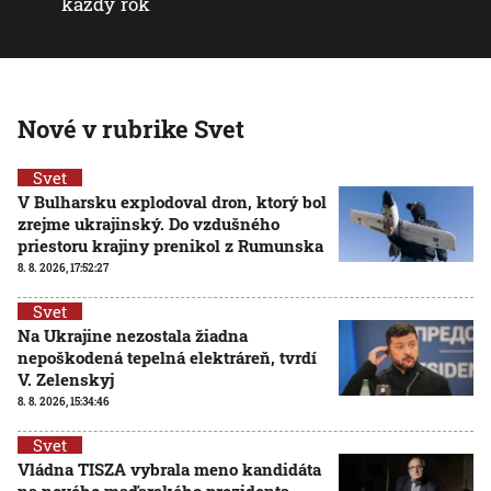
každý rok
Nové v rubrike Svet
Svet
V Bulharsku explodoval dron, ktorý bol
zrejme ukrajinský. Do vzdušného
priestoru krajiny prenikol z Rumunska
8. 8. 2026, 17:52:27
Svet
Na Ukrajine nezostala žiadna
nepoškodená tepelná elektráreň, tvrdí
V. Zelenskyj
8. 8. 2026, 15:34:46
Svet
Vládna TISZA vybrala meno kandidáta
na nového maďarského prezidenta,