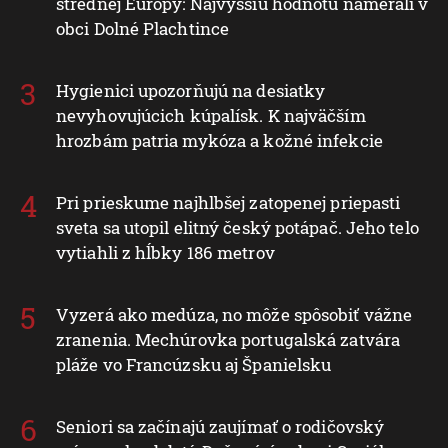
strednej Európy: Najvyššiu hodnotu namerali v
obci Dolné Plachtince
Hygienici upozorňujú na desiatky
nevyhovujúcich kúpalísk. K najväčším
hrozbám patria mykóza a kožné infekcie
Pri prieskume najhlbšej zatopenej priepasti
sveta sa utopil elitný český potápač. Jeho telo
vytiahli z hĺbky 186 metrov
Vyzerá ako medúza, no môže spôsobiť vážne
zranenia. Mechúrovka portugalská zatvára
pláže vo Francúzsku aj Španielsku
Seniori sa začínajú zaujímať o rodičovský