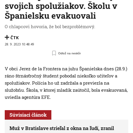
svojich spolužiakov. Školu v
Španielsku evakuovali
O chlapcovi hovoria, že bol bezproblémový.
ČTK
28. 9. 2023 10:48:49
Odlož na neskôr
V obci Jerez de la Frontera na juhu Španielska dnes (28.9.)
ráno štrnásťročný študent pobodal niekoľko učiteľov a
spolužiakov. Polícia ho už zadržala a previezla na
služobňu. Škola, v ktorej mladík zaútočil, bola evakuovaná,
uviedla agentúra EFE.
Súvisiaci článok
Muž v Bratislave strieľal z okna na ľudí, zranil