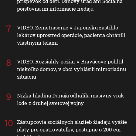
príspevok od detí. Daňový úrad ani Sociálna
poisťovňa im informácie nedajú
VIDEO: Zemetrasenie v Japonsku zastihlo
lekárov uprostred operácie, pacienta chránili
vlastnými telami
VIDEO: Rozsiahly požiar v Braväcove pohltil
niekoľko domov, v obci vyhlásili mimoriadnu
situáciu
Nízka hladina Dunaja odhalila masívny vrak
lode z druhej svetovej vojny
Zástupcovia sociálnych služieb žiadajú vyššie
platy pre opatrovateľky, postupne o 200 eur