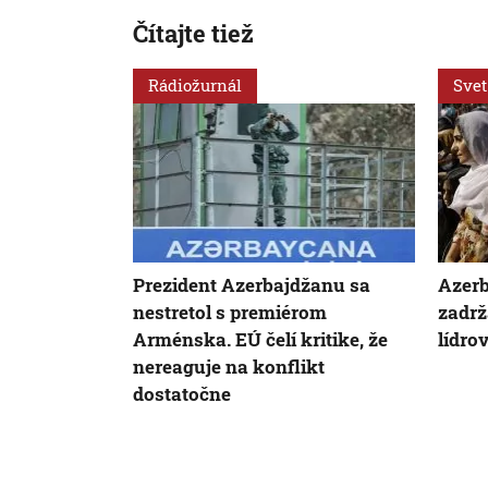
Čítajte tiež
Rádiožurnál
Svet
Prezident Azerbajdžanu sa
Azer
nestretol s premiérom
zadrž
Arménska. EÚ čelí kritike, že
lídro
nereaguje na konflikt
dostatočne