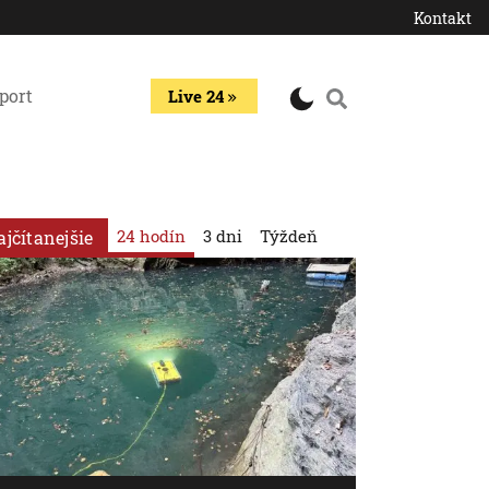
Kontakt
port
Live 24
24 hodín
3 dni
Týždeň
ajčítanejšie