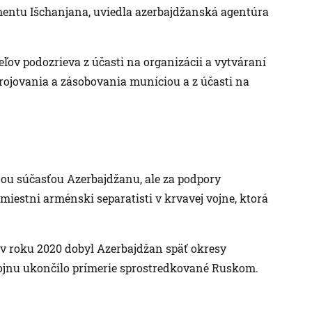
entu Išchanjana, uviedla azerbajdžanská agentúra
ov podozrieva z účasti na organizácii a vytváraní
rojovania a zásobovania muníciou a z účasti na
u súčasťou Azerbajdžanu, ale za podpory
miestni arménski separatisti v krvavej vojne, ktorá
 roku 2020 dobyl Azerbajdžan späť okresy
Vojnu ukončilo prímerie sprostredkované Ruskom.