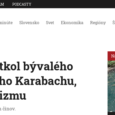
AM
PODCASTY
minúte
Slovensko
Svet
Ekonomika
Regióny
Š
N
tkol bývalého
ho Karabachu,
rizmu
h činov.