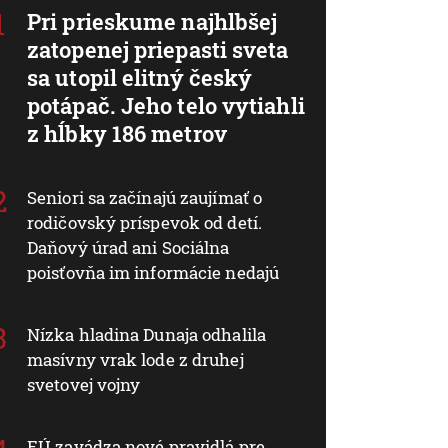
Pri prieskume najhlbšej
zatopenej priepasti sveta
sa utopil elitný český
potápač. Jeho telo vytiahli
z hĺbky 186 metrov
Seniori sa začínajú zaujímať o
rodičovský príspevok od detí.
Daňový úrad ani Sociálna
poisťovňa im informácie nedajú
Nízka hladina Dunaja odhalila
masívny vrak lode z druhej
svetovej vojny
EÚ zavádza nové pravidlá pre