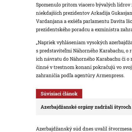
Spomenulo pritom viacero bývalých lídrov
niekdajších prezidentov Arkadija Gukasja
Vardanjana a exšéfa parlamentu Davita Iš
prezidentského poradcu a exministra zahra
„Napriek vyhláseniam vysokých azerbajdža
s predstaviteľmi Náhorného Karabachu, o 
ich návratu do Náhorného Karabachu či o n
činné v trestnom konaní pokračujú vo svo
zahraničia podľa agentúry Armenpress.
Súvisiaci článok
Azerbajdžanské orgány zadržali štyroc
Azerbajdžanský súd dnes uvalil štvormes