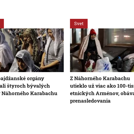
Svet
bajdžanské orgány
Z Náhorného Karabachu
ali štyroch bývalých
utieklo už viac ako 100-tis
v Náhorného Karabachu
etnických Arménov, obáva
prenasledovania