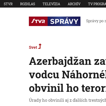
STVR
ROZHLAS
TELEVÍZIA
ARCHÍV
TV PROGR
Správy po 
Svet
Azerbajdžan za
vodcu Náhorné
obvinil ho tero
Úrady ho obvinili aj z ďalších trestnýc