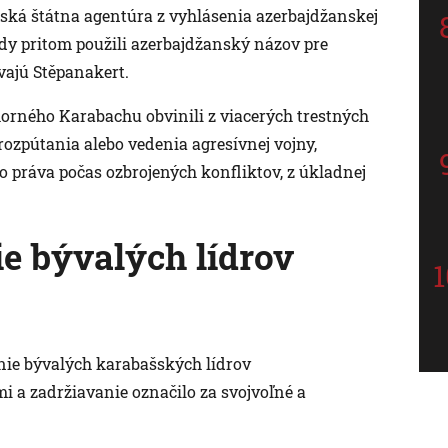
uská štátna agentúra z vyhlásenia azerbajdžanskej
ady pritom použili azerbajdžanský názov pre
ajú Stěpanakert.
rného Karabachu obvinili z viacerých trestných
rozpútania alebo vedenia agresívnej vojny,
ráva počas ozbrojených konfliktov, z úkladnej
e bývalých lídrov
anie bývalých karabašských lídrov
 a zadržiavanie označilo za svojvoľné a