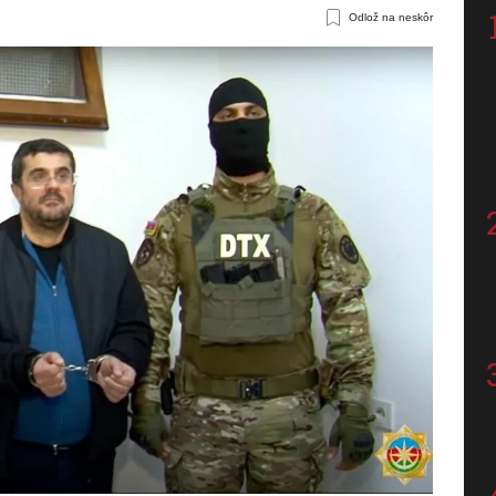
Odlož na neskôr