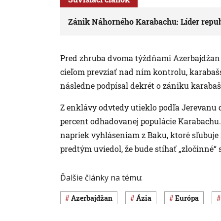
Zánik Náhorného Karabachu: Líder republi
Pred zhruba dvoma týždňami Azerbajdžan 
cieľom prevziať nad ním kontrolu, karabaš
následne podpísal dekrét o zániku karabaš
Z enklávy odvtedy utieklo podľa Jerevanu 
percent odhadovanej populácie Karabachu. 
napriek vyhláseniam z Baku, ktoré sľubuje
predtým uviedol, že bude stíhať „zločinné
Ďalšie články na tému:
Azerbajdžan
Ázia
Európa