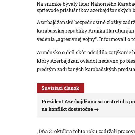
Na snímke bývalý líder Náhorného Karabac
sprievode príslušníkov azerbajdžanských b
Azerbajdžanské bezpečnostné zložky zadr
karabašskej republiky Arajika Harutjunjan
vedenia „agresívnej vojny“. Informovali o t
Arménsko o deň skôr odsúdilo zatýkanie b
ktorý Azerbajdžan ovládol nedávno po bles
predtým zadržaných karabašských predstav
Súvisiaci článok
Prezident Azerbajdžanu sa nestretol s p
na konflikt dostatočne
„Dňa 3. októbra tohto roku zadržali pracov