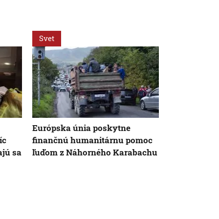
Svet
Svet
Európska únia poskytne
Počet obetí
íc
finančnú humanitárnu pomoc
skladu v N
jú sa
ľuďom z Náhorného Karabachu
stúpol na 12