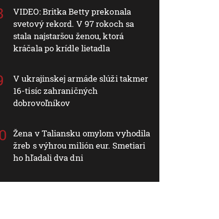
VIDEO: Britka Betty prekonala
svetový rekord. V 97 rokoch sa
stala najstaršou ženou, ktorá
kráčala po krídle lietadla
V ukrajinskej armáde slúži takmer
16-tisíc zahraničných
dobrovoľníkov
Žena v Taliansku omylom vyhodila
žreb s výhrou milión eur. Smetiari
ho hľadali dva dni