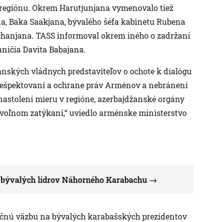
 regiónu. Okrem Harutjunjana vymenovalo tiež
na, Baka Saakjana, bývalého šéfa kabinetu Rubena
chanjana. TASS informoval okrem iného o zadržaní
ničia Davita Babajana.
nských vládnych predstaviteľov o ochote k dialógu
rešpektovaní a ochrane práv Arménov a nebránení
astolení mieru v regióne, azerbajdžanské orgány
jvoľnom zatýkaní,“ uviedlo arménske ministerstvo
h bývalých lídrov Náhorného Karabachu
ačnú väzbu na bývalých karabašských prezidentov