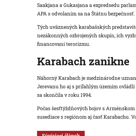
Saakjana a Gukasjana a expredsedu parlam
APA s odvolaním sa na Štátnu bezpečnosť.
Tých uväznených karabašských predstaviteľ
nezákonných ozbrojených skupín, ich vyzb
financovaní terorizmu.
Karabach zanikne
Náhorný Karabach je medzinárodne uznano
Jerevanu ho aj s priľahlým územím ovládli 
sa skončila v roku 1994.
Počas šesťtýždňových bojov s Arménskom v
susediace s regiónom aj časť Karabachu. 
Súvisiaci článok