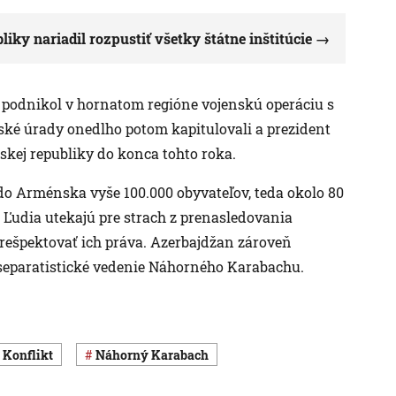
ky nariadil rozpustiť všetky štátne inštitúcie
podnikol v hornatom regióne vojenskú operáciu s
ské úrady onedlho potom kapitulovali a prezident
skej republiky do konca tohto roka.
do Arménska vyše 100.000 obyvateľov, teda okolo 80
Ľudia utekajú pre strach z prenasledovania
 rešpektovať ich práva. Azerbajdžan zároveň
“ separatistické vedenie Náhorného Karabachu.
konflikt
Náhorný Karabach