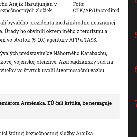
hu Arajik Harutjunjan v
Foto:
ezpečnostných zložiek.
ČTK/AP/Uncredited
žali bývalého prezidenta medzinárodne neuznanej
a. Úrady ho obvinili okrem iného z terorizmu a
om vo štvrtok (5. 10.) agentúry AFP a TASS.
ývalých predstaviteľov Náhorného Karabachu,
kovej vojenskej ofenzíve. Azerbajdžanský súd na
iteľov vo štvrtok uvalil štvormesačnú väzbu.
remiérom Arménska. EÚ čelí kritike, že nereaguje
níci štátnej bezpečnostnej služby Arajika