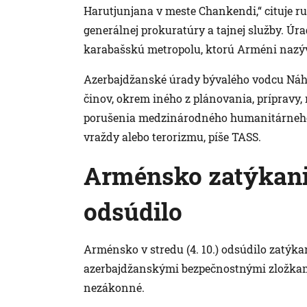
Harutjunjana v meste Chankendi,“ cituje r
generálnej prokuratúry a tajnej služby. Úr
karabašskú metropolu, ktorú Arméni nazýv
Azerbajdžanské úrady bývalého vodcu Náho
činov, okrem iného z plánovania, prípravy, 
porušenia medzinárodného humanitárneho p
vraždy alebo terorizmu, píše TASS.
Arménsko zatýkani
odsúdilo
Arménsko v stredu (4. 10.) odsúdilo zatýk
azerbajdžanskými bezpečnostnými zložkami
nezákonné.