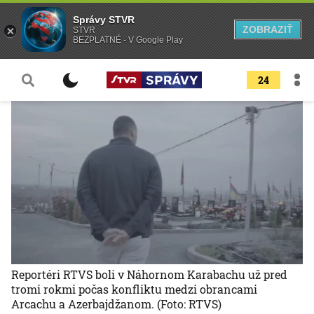
Správy STVR
ZOBRAZIŤ
STVR
BEZPLATNÉ - V Google Play
24
Reportéri RTVS boli v Náhornom Karabachu už pred
tromi rokmi počas konfliktu medzi obrancami
Arcachu a Azerbajdžanom.
(Foto: RTVS)