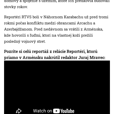
domovy a spojenie s územím, ktoré ich predkovia budovali
stovky rokov.
Reportéri RTVS boli v Náhornom Karabachu už pred tromi
rokmi počas konfliktu medzi obrancami Arcachu a
Azerbajdžanom. Pred nedávnom sa vrátili z Arménska,
kde hovorili s ľuďmi, ktorí na vlastnej koži prežili
posledný vojnový stret.
Pozrite si celú reportáž z relácie Reportéri, ktorú
priamo v Arménsku nakrútil redaktor Juraj Mravec: