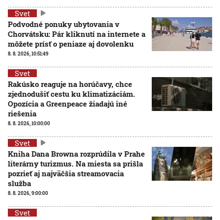
Svet
Podvodné ponuky ubytovania v
Chorvátsku: Pár kliknutí na internete a
môžete prísť o peniaze aj dovolenku
8. 8. 2026, 10:51:49
Svet
Rakúsko reaguje na horúčavy, chce
zjednodušiť cestu ku klimatizáciám.
Opozícia a Greenpeace žiadajú iné
riešenia
8. 8. 2026, 10:00:00
Svet
Kniha Dana Browna rozprúdila v Prahe
literárny turizmus. Na miesta sa prišla
pozrieť aj najväčšia streamovacia
služba
8. 8. 2026, 9:00:00
Svet