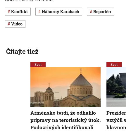
konflikt
Náhorný Karabach
Reportéri
Video
Čítajte tiež
Svet
Svet
Arménsko tvrdí, že odhalilo
Prezident
prípravy na teroristický útok.
vztýčil vl
Podozrivých identifikovali
hlavnom 