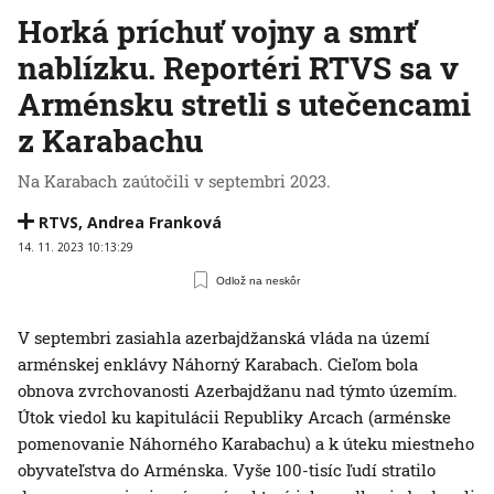
Horká príchuť vojny a smrť
nablízku. Reportéri RTVS sa v
Arménsku stretli s utečencami
z Karabachu
Na Karabach zaútočili v septembri 2023.
RTVS
,
Andrea Franková
14. 11. 2023 10:13:29
Odlož na neskôr
V septembri zasiahla azerbajdžanská vláda na území
arménskej enklávy Náhorný Karabach. Cieľom bola
obnova zvrchovanosti Azerbajdžanu nad týmto územím.
Útok viedol ku kapitulácii Republiky Arcach (arménske
pomenovanie Náhorného Karabachu) a k úteku miestneho
obyvateľstva do Arménska. Vyše 100-tisíc ľudí stratilo