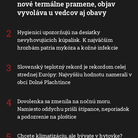
nové termálne pramene, objav
vyvoláva u vedcov aj obavy
Hygienici upozorňujú na desiatky
nevyhovujúcich kúpalísk. K najväčším
hrozbám patria mykóza a kožné infekcie
Slovenský teplotný rekord je rekordom celej
strednej Európy: Najvyššiu hodnotu namerali v
obci Dolné Plachtince
Dovolenka sa zmenila na nočnú moru.
Namiesto oddychu prišli štípance, neporiadok
a podozrenie na ploštice
Chcete klimatizáciu, ale bývate v bytovke?