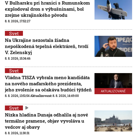
V Bulharsku pri hranici s Rumunskom
explodoval dron s výbušninami, bol
zrejme ukrajinského pôvodu
8. 8. 2026, 17:52:27
Svet
Na Ukrajine nezostala žiadna
nepoškodená tepelná elektráreň, tvrdí
V. Zelenskyj
8. 8. 2026, 15:34:46
Svet
Vládna TISZA vybrala meno kandidáta
na nového maďarského prezidenta,
jeho zvolenie sa očakáva budúci týždeň
AKTUALIZOVANÉ
8. 8. 2026, 13:51:54
Aktualizované:
8. 8. 2026, 14:49:00
Svet
Nízka hladina Dunaja odhalila aj nové
termálne pramene, objav vyvoláva u
vedcov aj obavy
8. 8. 2026, 11:30:31