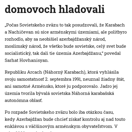
domovoch hladovali
„Počas Sovietskeho zväzu to tak posudzovali, že Karabach
a Nachičevan sú síce arménskymi územiami, ale politbyro
rozhodlo, aby sa neobišiel azerbajdžanský národ,
moslimský národ, že všetko bude sovietske, celý svet bude
socialistický, tak dali tie územia Azerbajdžanu,“ povedal
Sarhat Hovhanisyan.
Republiku Arcach (Náhorný Karabach), ktorá vyhlásila
svoju samostatnosť 2. septembra 1991, neuznal žiadny štát,
ani samotné Arménsko, ktoré ju podporovalo. Jadro jej
územia tvorila bývalá sovietska Náhorná karabašská
autonómna oblasť.
Po rozpade Sovietskeho zväzu bolo iba otázkou času,
kedy Azerbajdžan bude chcieť získať kontrolu aj nad touto
enklávou s väčšinovým arménskym obyvateľstvom. V