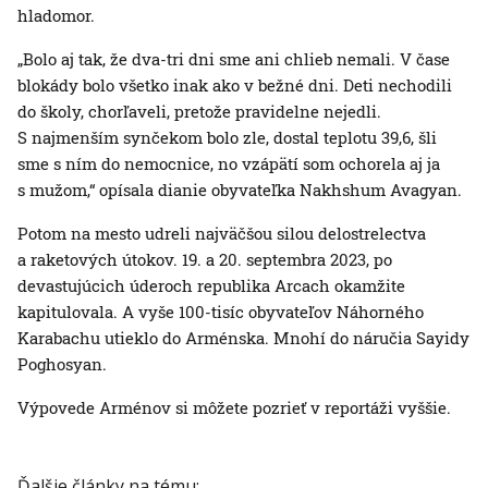
hladomor.
„Bolo aj tak, že dva-tri dni sme ani chlieb nemali. V čase
blokády bolo všetko inak ako v bežné dni. Deti nechodili
do školy, chorľaveli, pretože pravidelne nejedli.
S najmenším synčekom bolo zle, dostal teplotu 39,6, šli
sme s ním do nemocnice, no vzápätí som ochorela aj ja
s mužom,“ opísala dianie obyvateľka Nakhshum Avagyan.
Potom na mesto udreli najväčšou silou delostrelectva
a raketových útokov. 19. a 20. septembra 2023, po
devastujúcich úderoch republika Arcach okamžite
kapitulovala. A vyše 100-tisíc obyvateľov Náhorného
Karabachu utieklo do Arménska. Mnohí do náručia Sayidy
Poghosyan.
Výpovede Arménov si môžete pozrieť v reportáži vyššie.
Ďalšie články na tému: