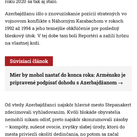
roku 2020 sa tak aj stalo.
Azerbajdžanu išlo o znovuzískanie pozícií stratených vo
vojnovom konflikte s Náhorným Karabachom v rokoch
1992 až 1994 a jeho tesnejšie obkľúčenie pre posledný
bleskový útok. V tej dobe tam boli Reportéri a zažili hrôzu
na vlastnej koži.
Súvisiaci článok
Mier by mohol nastať do konca roka: Arménsko je
pripravené podpísať dohodu s Azerbajdžanom
Od vtedy Azerbajdžanci najskôr hlavné mesto Stepanakert
zdecimovali vyhladovaním. Kvôli blokáde obyvatelia
nemohli nikam odísť, preto najskôr skonzumovali zásoby
– kompóty, sušené ovocie, zvyšky slabej úrody, ktorú do
mesta priviezli okolití dedinčania, no potom sa začal