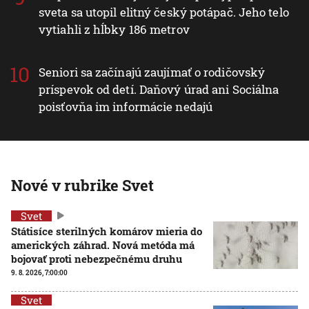
sveta sa utopil elitný český potápač. Jeho telo
vytiahli z hĺbky 186 metrov
Seniori sa začínajú zaujímať o rodičovský
príspevok od detí. Daňový úrad ani Sociálna
poisťovňa im informácie nedajú
Nové v rubrike Svet
Svet
Státisíce sterilných komárov mieria do
amerických záhrad. Nová metóda má
bojovať proti nebezpečnému druhu
9. 8. 2026, 7:00:00
Svet