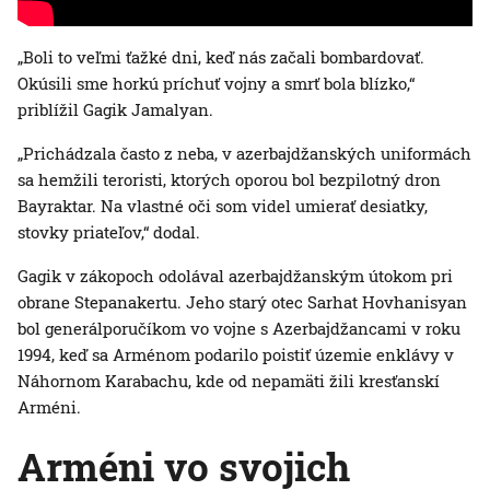
„Boli to veľmi ťažké dni, keď nás začali bombardovať.
Okúsili sme horkú príchuť vojny a smrť bola blízko,“
priblížil Gagik Jamalyan.
„Prichádzala často z neba, v azerbajdžanských uniformách
sa hemžili teroristi, ktorých oporou bol bezpilotný dron
Bayraktar. Na vlastné oči som videl umierať desiatky,
stovky priateľov,“ dodal.
Gagik v zákopoch odolával azerbajdžanským útokom pri
obrane Stepanakertu. Jeho starý otec Sarhat Hovhanisyan
bol generálporučíkom vo vojne s Azerbajdžancami v roku
1994, keď sa Arménom podarilo poistiť územie enklávy v
Náhornom Karabachu, kde od nepamäti žili kresťanskí
Arméni.
Arméni vo svojich