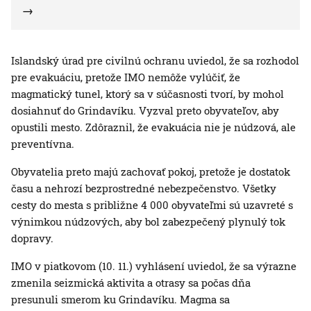
Islandský úrad pre civilnú ochranu uviedol, že sa rozhodol
pre evakuáciu, pretože IMO nemôže vylúčiť, že
magmatický tunel, ktorý sa v súčasnosti tvorí, by mohol
dosiahnuť do Grindavíku. Vyzval preto obyvateľov, aby
opustili mesto. Zdôraznil, že evakuácia nie je núdzová, ale
preventívna.
Obyvatelia preto majú zachovať pokoj, pretože je dostatok
času a nehrozí bezprostredné nebezpečenstvo. Všetky
cesty do mesta s približne 4 000 obyvateľmi sú uzavreté s
výnimkou núdzových, aby bol zabezpečený plynulý tok
dopravy.
IMO v piatkovom (10. 11.) vyhlásení uviedol, že sa výrazne
zmenila seizmická aktivita a otrasy sa počas dňa
presunuli smerom ku Grindavíku. Magma sa