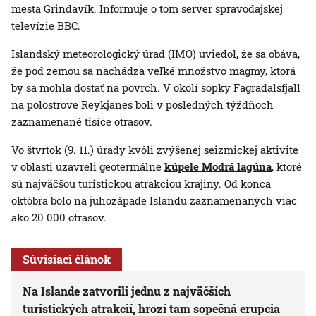
mesta Grindavík. Informuje o tom server spravodajskej
televízie BBC.
Islandský meteorologický úrad (IMO) uviedol, že sa obáva,
že pod zemou sa nachádza veľké množstvo magmy, ktorá
by sa mohla dostať na povrch. V okolí sopky Fagradalsfjall
na polostrove Reykjanes boli v posledných týždňoch
zaznamenané tisíce otrasov.
Vo štvrtok (9. 11.) úrady kvôli zvýšenej seizmickej aktivite
v oblasti uzavreli geotermálne
kúpele Modrá lagúna
, ktoré
sú najväčšou turistickou atrakciou krajiny. Od konca
októbra bolo na juhozápade Islandu zaznamenaných viac
ako 20 000 otrasov.
Súvisiaci článok
Na Islande zatvorili jednu z najväčších
turistických atrakcií, hrozí tam sopečná erupcia