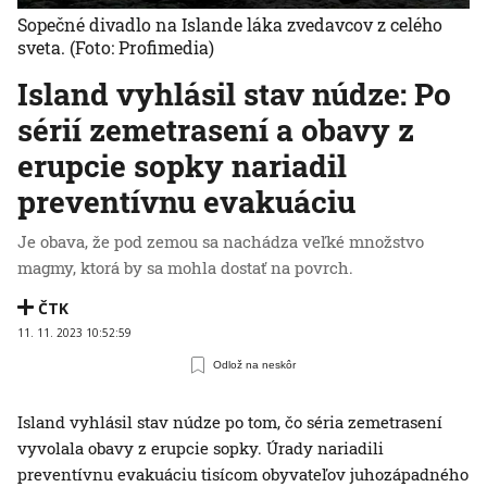
Sopečné divadlo na Islande láka zvedavcov z celého
sveta.
(Foto: Profimedia)
Island vyhlásil stav núdze: Po
sérií zemetrasení a obavy z
erupcie sopky nariadil
preventívnu evakuáciu
Je obava, že pod zemou sa nachádza veľké množstvo
magmy, ktorá by sa mohla dostať na povrch.
ČTK
11. 11. 2023 10:52:59
Odlož na neskôr
Island vyhlásil stav núdze po tom, čo séria zemetrasení
vyvolala obavy z erupcie sopky. Úrady nariadili
preventívnu evakuáciu tisícom obyvateľov juhozápadného