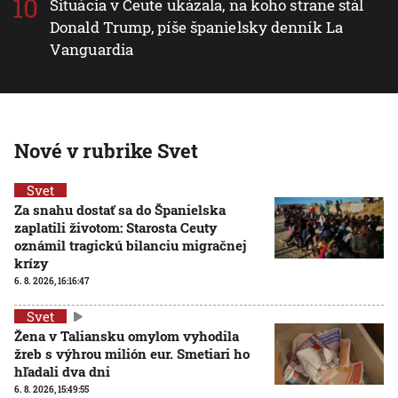
Situácia v Ceute ukázala, na koho strane stál
Donald Trump, píše španielsky denník La
Vanguardia
Nové v rubrike Svet
Svet
Za snahu dostať sa do Španielska
zaplatili životom: Starosta Ceuty
oznámil tragickú bilanciu migračnej
krízy
6. 8. 2026, 16:16:47
Svet
Žena v Taliansku omylom vyhodila
žreb s výhrou milión eur. Smetiari ho
hľadali dva dni
6. 8. 2026, 15:49:55