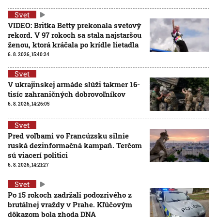
Svet
VIDEO: Britka Betty prekonala svetový
rekord. V 97 rokoch sa stala najstaršou
ženou, ktorá kráčala po krídle lietadla
6. 8. 2026, 15:40:24
Svet
V ukrajinskej armáde slúži takmer 16-
tisíc zahraničných dobrovoľníkov
6. 8. 2026, 14:26:05
Svet
Pred voľbami vo Francúzsku silnie
ruská dezinformačná kampaň. Terčom
sú viacerí politici
6. 8. 2026, 14:21:27
Svet
Po 15 rokoch zadržali podozrivého z
brutálnej vraždy v Prahe. Kľúčovým
dôkazom bola zhoda DNA