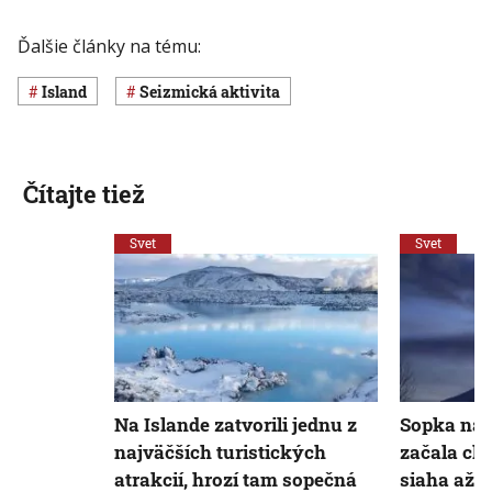
Ďalšie články na tému:
Island
seizmická aktivita
Čítajte tiež
Svet
Svet
Na Islande zatvorili jednu z
Sopka na 
najväčších turistických
začala chr
atrakcií, hrozí tam sopečná
siaha až d