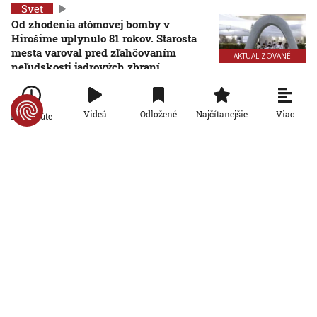
Svet
Od zhodenia atómovej bomby v
Hirošime uplynulo 81 rokov. Starosta
mesta varoval pred zľahčovaním
AKTUALIZOVANÉ
neľudskosti jadrových zbraní
6. 8. 2026, 10:39:25
Aktualizované:
6. 8. 2026, 13:10:00
Svet
Viac
Videá
Odložené
Najčítanejšie
Po minúte
Dron s výbušninami, ktorý našli na
letisku, predstavuje novú úroveň
nebezpečenstva, tvrdí nemecký
minister vnútra
6. 8. 2026, 10:17:42
Svet
Pri ruskom bombardovaní Charkovskej
oblasti zahynuli traja ľudia. Rusko hlási
obeť po ukrajinskom dronovom útoku
6. 8. 2026, 7:54:40
Svet
Ruský dron prenasledoval predajcu