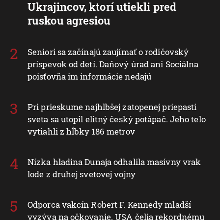
Ukrajincov, ktorí utiekli pred
ruskou agresiou
Seniori sa začínajú zaujímať o rodičovský
príspevok od detí. Daňový úrad ani Sociálna
poisťovňa im informácie nedajú
Pri prieskume najhlbšej zatopenej priepasti
sveta sa utopil elitný český potápač. Jeho telo
vytiahli z hĺbky 186 metrov
Nízka hladina Dunaja odhalila masívny vrak
lode z druhej svetovej vojny
Odporca vakcín Robert F. Kennedy mladší
vyzýva na očkovanie. USA čelia rekordnému