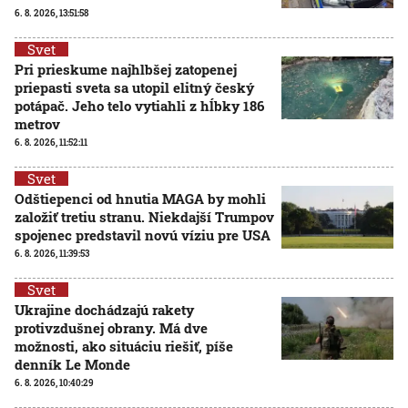
6. 8. 2026, 13:51:58
Svet
Pri prieskume najhlbšej zatopenej
priepasti sveta sa utopil elitný český
potápač. Jeho telo vytiahli z hĺbky 186
metrov
6. 8. 2026, 11:52:11
Svet
Odštiepenci od hnutia MAGA by mohli
založiť tretiu stranu. Niekdajší Trumpov
spojenec predstavil novú víziu pre USA
6. 8. 2026, 11:39:53
Svet
Ukrajine dochádzajú rakety
protivzdušnej obrany. Má dve
možnosti, ako situáciu riešiť, píše
denník Le Monde
6. 8. 2026, 10:40:29