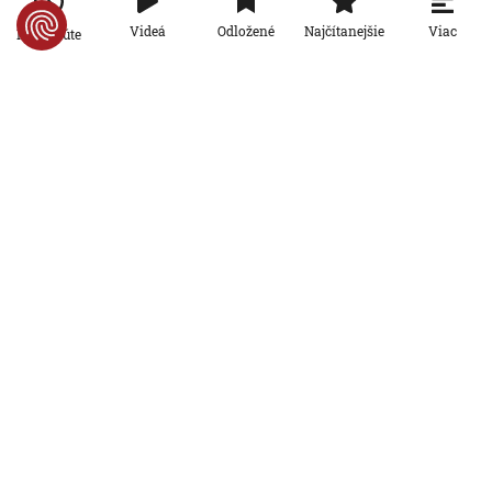
6. 8. 2026, 16:16:47
Viac
Videá
Odložené
Najčítanejšie
Po minúte
Svet
Žena v Taliansku omylom vyhodila
žreb s výhrou milión eur. Smetiari ho
hľadali dva dni
6. 8. 2026, 15:49:55
Svet
VIDEO: Britka Betty prekonala svetový
rekord. V 97 rokoch sa stala najstaršou
ženou, ktorá kráčala po krídle lietadla
6. 8. 2026, 15:40:24
Svet
V ukrajinskej armáde slúži takmer 16-
tisíc zahraničných dobrovoľníkov
6. 8. 2026, 14:26:05
Svet
Pred voľbami vo Francúzsku silnie
ruská dezinformačná kampaň. Terčom