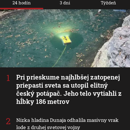
24 hodín
3 dni
Týždeň
Pri prieskume najhlbšej zatopenej
priepasti sveta sa utopil elitný
český potápač. Jeho telo vytiahli z
hĺbky 186 metrov
Nízka hladina Dunaja odhalila masívny vrak
lode z druhej svetovej vojny