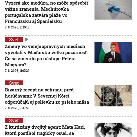
Vyzerá ako medúza, no môže spôsobiť
vážne zranenia. Mechúrovka
portugalská zatvára pláže vo
Francúzsku aj Španielsku
7. 8. 2026, 13:15:11
Svet
Zmeny vo verejnoprávnych médiách
vyvolali v Maďarsku veľkú pozornosť.
Čo sa zmenilo po nástupe Pétera
Magyara?
7. 8. 2026, 11:17:29
Svet
Bizarný recept na ochranu pred
horúčavami: V Severnej Kórei
odporúčajú aj polievku zo psieho mäsa
7. 8. 2026, 9:39:55
Svet
Z kurtizány dvojitý agent: Mata Hari,
ktorú postihol tragický osud, sa