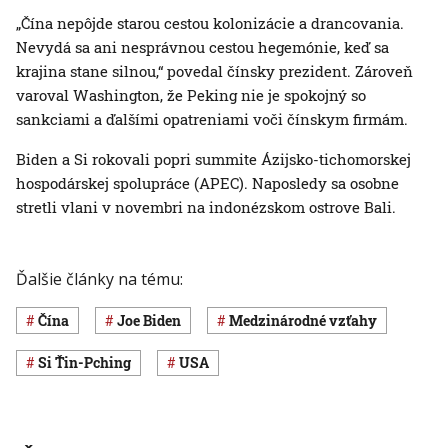
„Čína nepôjde starou cestou kolonizácie a drancovania.
Nevydá sa ani nesprávnou cestou hegemónie, keď sa
krajina stane silnou,“ povedal čínsky prezident. Zároveň
varoval Washington, že Peking nie je spokojný so
sankciami a ďalšími opatreniami voči čínskym firmám.
Biden a Si rokovali popri summite Ázijsko-tichomorskej
hospodárskej spolupráce (APEC). Naposledy sa osobne
stretli vlani v novembri na indonézskom ostrove Bali.
Ďalšie články na tému:
Čína
Joe Biden
medzinárodné vzťahy
Si Ťin-Pching
USA