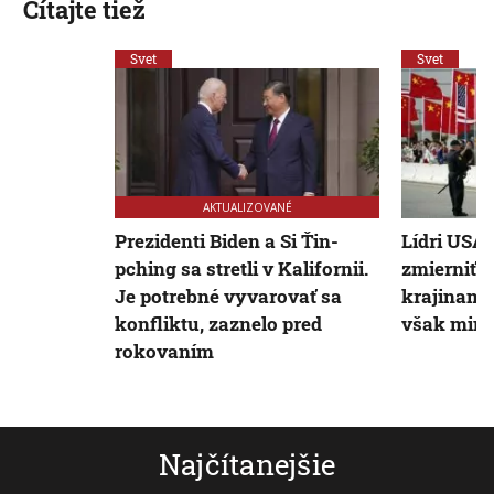
Čítajte tiež
Svet
Svet
AKTUALIZOVANÉ
Prezidenti Biden a Si Ťin-
Lídri USA 
pching sa stretli v Kalifornii.
zmierniť 
Je potrebné vyvarovať sa
krajinami
konfliktu, zaznelo pred
však min
rokovaním
Najčítanejšie