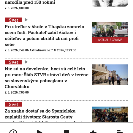
narodila pred 150 rokmi
7. 8. 2026, 8:00:00
Svet
Pri streľbe v škole v Thajsku zomrelo
osem ľudí. Páchateľ zabil žiakov i
učiteľov a potom obrátil zbraň proti
AKTUALIZOVANÉ
sebe
7. 8. 2026, 7:49:06
Aktualizované:
7. 8. 2026, 13:29:00
Svet
Nie sú na dovolenke, hoci sú celé leto
pri mori: Štáb STVR strávil deň v teréne
so slovenskými policajtami v
Chorvátsku
7. 8. 2026, 7:00:00
Svet
Za snahu dostať sa do Španielska
zaplatili životom: Starosta Ceuty
oznámil tragickú bilanciu migračnej
krízy