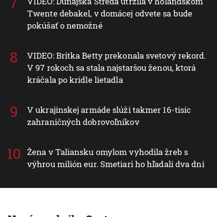
VIDEO: Dunajská Streda utŕžila v holandskom
Twente debakel, v domácej odvete sa bude
pokúšať o nemožné
VIDEO: Britka Betty prekonala svetový rekord.
V 97 rokoch sa stala najstaršou ženou, ktorá
kráčala po krídle lietadla
V ukrajinskej armáde slúži takmer 16-tisíc
zahraničných dobrovoľníkov
Žena v Taliansku omylom vyhodila žreb s
výhrou milión eur. Smetiari ho hľadali dva dni