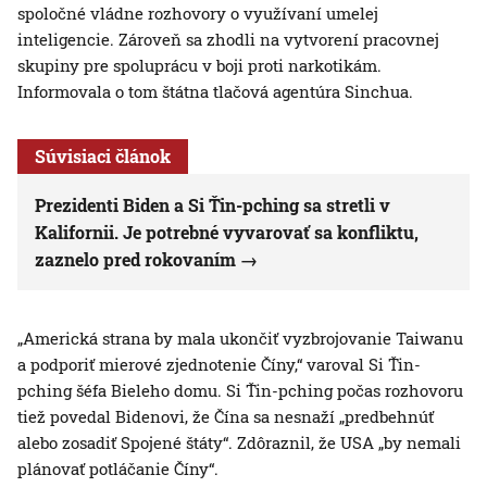
spoločné vládne rozhovory o využívaní umelej
inteligencie. Zároveň sa zhodli na vytvorení pracovnej
skupiny pre spoluprácu v boji proti narkotikám.
Informovala o tom štátna tlačová agentúra Sinchua.
Súvisiaci článok
Prezidenti Biden a Si Ťin-pching sa stretli v
Kalifornii. Je potrebné vyvarovať sa konfliktu,
zaznelo pred rokovaním
„Americká strana by mala ukončiť vyzbrojovanie Taiwanu
a podporiť mierové zjednotenie Číny,“ varoval Si Ťin-
pching šéfa Bieleho domu. Si Ťin-pching počas rozhovoru
tiež povedal Bidenovi, že Čína sa nesnaží „predbehnúť
alebo zosadiť Spojené štáty“. Zdôraznil, že USA „by nemali
plánovať potláčanie Číny“.