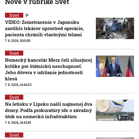
Nové v rubrike Svet
Svet
VIDEO: Zemetrasenie v Japonsku
zastihlo lekárov uprostred operácie,
pacienta chránili vlastnými telami
7. 8. 2026, 15:01:59
Svet
Nemecký kancelár Merz čelí silnejúcej
kritike pre štátnickú neschopnosť.
Jeho dôvera v udržanie jednotnosti
klesá
7. 8. 2026, 14:44:23
Svet
Na letisku v Lipsku našli najmenej dva
drony. Podľa prokuratúry ide o závažný
útok na nemeckú infraštruktúru
7. 8. 2026, 14:43:39
Svet