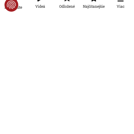
Viac
Videá
Odložené
Najčítanejšie
Po minúte
Svet
Nie sú na dovolenke, hoci sú celé leto
pri mori: Štáb STVR strávil deň v teréne
so slovenskými policajtami v
Chorvátsku
7. 8. 2026, 7:00:00
Svet
Za snahu dostať sa do Španielska
zaplatili životom: Starosta Ceuty
oznámil tragickú bilanciu migračnej
krízy
6. 8. 2026, 16:16:47
Svet
Žena v Taliansku omylom vyhodila
žreb s výhrou milión eur. Smetiari ho
hľadali dva dni
6. 8. 2026, 15:49:55
Svet