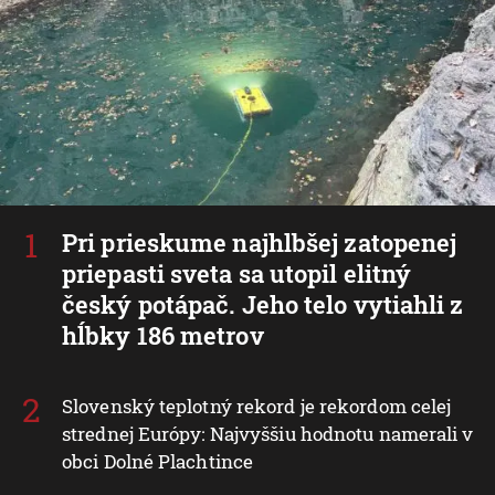
Pri prieskume najhlbšej zatopenej
priepasti sveta sa utopil elitný
český potápač. Jeho telo vytiahli z
hĺbky 186 metrov
Slovenský teplotný rekord je rekordom celej
strednej Európy: Najvyššiu hodnotu namerali v
obci Dolné Plachtince