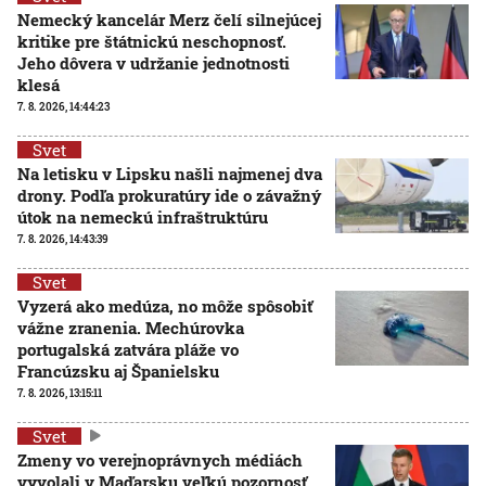
Nemecký kancelár Merz čelí silnejúcej
kritike pre štátnickú neschopnosť.
Jeho dôvera v udržanie jednotnosti
klesá
7. 8. 2026, 14:44:23
Svet
Na letisku v Lipsku našli najmenej dva
drony. Podľa prokuratúry ide o závažný
útok na nemeckú infraštruktúru
7. 8. 2026, 14:43:39
Svet
Vyzerá ako medúza, no môže spôsobiť
vážne zranenia. Mechúrovka
portugalská zatvára pláže vo
Francúzsku aj Španielsku
7. 8. 2026, 13:15:11
Svet
Zmeny vo verejnoprávnych médiách
vyvolali v Maďarsku veľkú pozornosť.