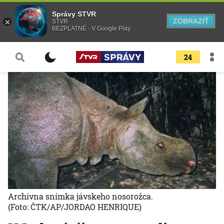
Správy STVR
ZOBRAZIŤ
STVR
BEZPLATNÉ - V Google Play
24
Archívna snímka jávskeho nosorožca.
(Foto: ČTK/AP/JORDAO HENRIQUE)