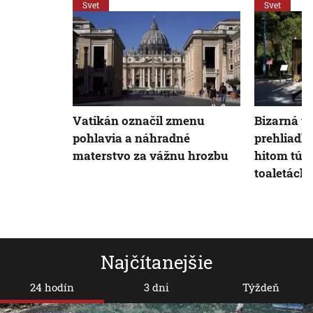
Svet
Svet
Vatikán označil zmenu
Bizarná tu
pohlavia a náhradné
prehliadka
materstvo za vážnu hrozbu
hitom túr
toaletách
Najčítanejšie
24 hodín
3 dni
Týždeň