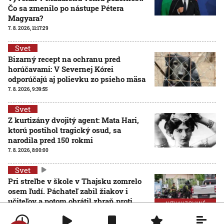
Čo sa zmenilo po nástupe Pétera
Magyara?
7. 8. 2026, 11:17:29
Svet
Bizarný recept na ochranu pred
horúčavami: V Severnej Kórei
odporúčajú aj polievku zo psieho mäsa
7. 8. 2026, 9:39:55
Svet
Z kurtizány dvojitý agent: Mata Hari,
ktorú postihol tragický osud, sa
narodila pred 150 rokmi
7. 8. 2026, 8:00:00
Svet
Pri streľbe v škole v Thajsku zomrelo
osem ľudí. Páchateľ zabil žiakov i
učiteľov a potom obrátil zbraň proti
AKTUALIZOVANÉ
sebe
7. 8. 2026, 7:49:06
Aktualizované:
7. 8. 2026, 13:29:00