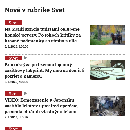
Nové v rubrike Svet
Svet
Na Sicílii končia turistami obľúbené
konské povozy. Po rokoch kritiky za
hrozné podmienky sa stratia z ulíc
8. 8. 2026, 8:00:00
Svet
Brno ukrýva pod zemou tajomný
zážitkový labyrint. My sme sa doň išli
pozrieť s kamerou
8. 8. 2026, 7:00:00
Svet
VIDEO: Zemetrasenie v Japonsku
zastihlo lekárov uprostred operácie,
pacienta chránili vlastnými telami
7. 8. 2026, 15:01:59
Svet