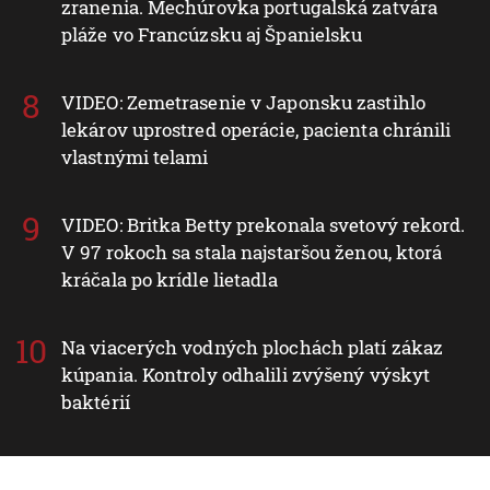
zranenia. Mechúrovka portugalská zatvára
pláže vo Francúzsku aj Španielsku
VIDEO: Zemetrasenie v Japonsku zastihlo
lekárov uprostred operácie, pacienta chránili
vlastnými telami
VIDEO: Britka Betty prekonala svetový rekord.
V 97 rokoch sa stala najstaršou ženou, ktorá
kráčala po krídle lietadla
Na viacerých vodných plochách platí zákaz
kúpania. Kontroly odhalili zvýšený výskyt
baktérií