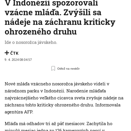
V Indonézii spozorovali
vzácne mláďa. Zvýšili sa
nádeje na záchranu kriticky
ohrozeného druhu
Ide o nosorožca jávskeho.
ČTK
9. 4. 2024 08:04:57
Odlož na neskôr
Nové mláďa vzácneho nosorožca jávskeho videli v
národnom parku v Indonézii. Narodenie mláďaťa
najvzácnejšieho veľkého cicavca sveta zvyšuje nádeje na
záchranu tohto kriticky ohrozeného druhu. Informovala
agentúra AFP.
Mláďa má odhadov tri až päť mesiacov. Zachytila ho
minulý mesiac jedna zo 126 kamerových pascí v