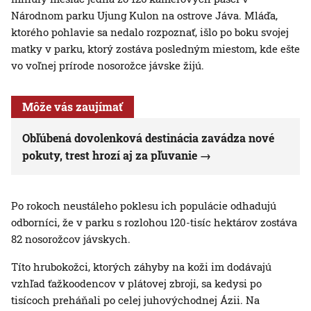
Národnom parku Ujung Kulon na ostrove Jáva. Mláďa,
ktorého pohlavie sa nedalo rozpoznať, išlo po boku svojej
matky v parku, ktorý zostáva posledným miestom, kde ešte
vo voľnej prírode nosorožce jávske žijú.
Môže vás zaujímať
Obľúbená dovolenková destinácia zavádza nové
pokuty, trest hrozí aj za pľuvanie
Po rokoch neustáleho poklesu ich populácie odhadujú
odborníci, že v parku s rozlohou 120-tisíc hektárov zostáva
82 nosorožcov jávskych.
Títo hrubokožci, ktorých záhyby na koži im dodávajú
vzhľad ťažkoodencov v plátovej zbroji, sa kedysi po
tisícoch preháňali po celej juhovýchodnej Ázii. Na