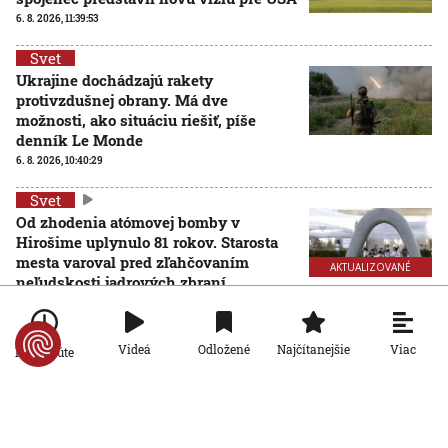
6. 8. 2026, 11:39:53
Svet
Ukrajine dochádzajú rakety
protivzdušnej obrany. Má dve
možnosti, ako situáciu riešiť, píše
denník Le Monde
6. 8. 2026, 10:40:29
Svet
Od zhodenia atómovej bomby v
Hirošime uplynulo 81 rokov. Starosta
mesta varoval pred zľahčovaním
AKTUALIZOVANÉ
neľudskosti jadrových zbraní
6. 8. 2026, 10:39:25
Aktualizované:
6. 8. 2026, 13:10:00
Svet
Viac
Videá
Odložené
Najčítanejšie
Po minúte
Dron s výbušninami, ktorý našli na
letisku, predstavuje novú úroveň
nebezpečenstva, tvrdí nemecký
minister vnútra
6. 8. 2026, 10:17:42