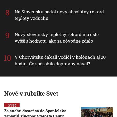
Na Slovensku padol nový absolútny rekord
teploty vzduchu
Nový slovenský teplotný rekord má ešte
vyššiu hodnotu, ako sa pôvodne zdalo
V Chorvátsku čakali vodiči v kolónach aj 20
hodín. Čo spôsobilo dopravný nával?
Nové v rubrike Svet
Svet
Za snahu dostať sa do Španielska
zaplatili životom: Starosta Ceuty