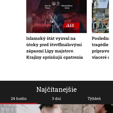
Islamský štát vyzval na
Posledná 
útoky pred štvrťfinálovými
tragédie n
zápasmi Ligy majstrov.
pripravuj
Krajiny sprísňujú opatrenia
viaceré op
Najčítanejšie
24 hodín
3 dni
Týždeň