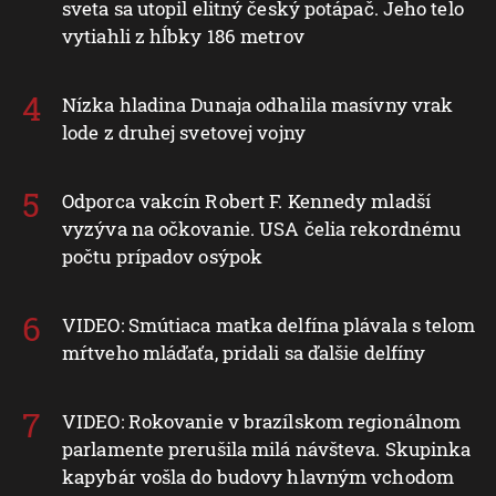
sveta sa utopil elitný český potápač. Jeho telo
vytiahli z hĺbky 186 metrov
Nízka hladina Dunaja odhalila masívny vrak
lode z druhej svetovej vojny
Odporca vakcín Robert F. Kennedy mladší
vyzýva na očkovanie. USA čelia rekordnému
počtu prípadov osýpok
VIDEO: Smútiaca matka delfína plávala s telom
mŕtveho mláďaťa, pridali sa ďalšie delfíny
VIDEO: Rokovanie v brazílskom regionálnom
parlamente prerušila milá návšteva. Skupinka
kapybár vošla do budovy hlavným vchodom