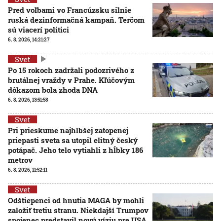
Pred voľbami vo Francúzsku silnie
ruská dezinformačná kampaň. Terčom
sú viacerí politici
6. 8. 2026, 14:21:27
Svet
Po 15 rokoch zadržali podozrivého z
brutálnej vraždy v Prahe. Kľúčovým
dôkazom bola zhoda DNA
6. 8. 2026, 13:51:58
Svet
Pri prieskume najhlbšej zatopenej
priepasti sveta sa utopil elitný český
potápač. Jeho telo vytiahli z hĺbky 186
metrov
6. 8. 2026, 11:52:11
Svet
Odštiepenci od hnutia MAGA by mohli
založiť tretiu stranu. Niekdajší Trumpov
spojenec predstavil novú víziu pre USA