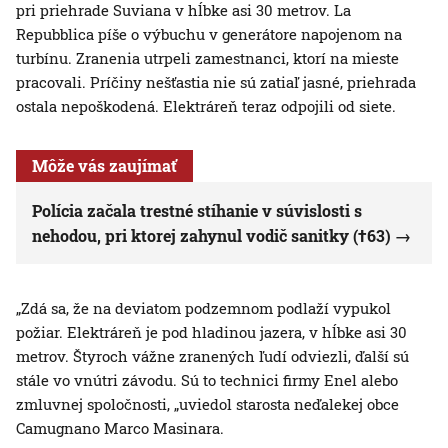
pri priehrade Suviana v hĺbke asi 30 metrov. La
Repubblica píše o výbuchu v generátore napojenom na
turbínu. Zranenia utrpeli zamestnanci, ktorí na mieste
pracovali. Príčiny nešťastia nie sú zatiaľ jasné, priehrada
ostala nepoškodená. Elektráreň teraz odpojili od siete.
Môže vás zaujímať
Polícia začala trestné stíhanie v súvislosti s
nehodou, pri ktorej zahynul vodič sanitky (†63)
„Zdá sa, že na deviatom podzemnom podlaží vypukol
požiar. Elektráreň je pod hladinou jazera, v hĺbke asi 30
metrov. Štyroch vážne zranených ľudí odviezli, ďalší sú
stále vo vnútri závodu. Sú to technici firmy Enel alebo
zmluvnej spoločnosti, „uviedol starosta neďalekej obce
Camugnano Marco Masinara.