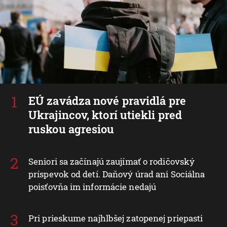
EÚ zavádza nové pravidlá pre
Ukrajincov, ktorí utiekli pred
ruskou agresiou
Seniori sa začínajú zaujímať o rodičovský
príspevok od detí. Daňový úrad ani Sociálna
poisťovňa im informácie nedajú
Pri prieskume najhlbšej zatopenej priepasti