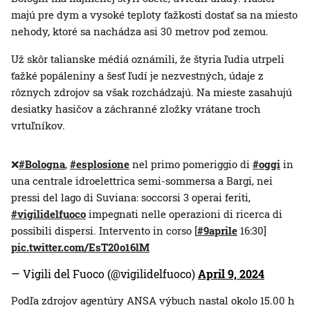
majú pre dym a vysoké teploty ťažkosti dostať sa na miesto
nehody, ktoré sa nachádza asi 30 metrov pod zemou.
Už skôr talianske médiá oznámili, že štyria ľudia utrpeli
ťažké popáleniny a šesť ľudí je nezvestných, údaje z
rôznych zdrojov sa však rozchádzajú. Na mieste zasahujú
desiatky hasičov a záchranné zložky vrátane troch
vrtuľníkov.
❌
#Bologna
,
#esplosione
nel primo pomeriggio di
#oggi
in
una centrale idroelettrica semi-sommersa a Bargi, nei
pressi del lago di Suviana: soccorsi 3 operai feriti,
#vigilidelfuoco
impegnati nelle operazioni di ricerca di
possibili dispersi. Intervento in corso [
#9aprile
16:30]
pic.twitter.com/EsT20o16lM
— Vigili del Fuoco (@vigilidelfuoco)
April 9, 2024
Podľa zdrojov agentúry ANSA výbuch nastal okolo 15.00 h