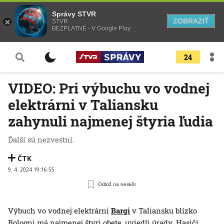
Správy STVR
ZOBRAZIŤ
STVR
BEZPLATNÉ - V Google Play
24
VIDEO: Pri výbuchu vo vodnej
elektrárni v Taliansku
zahynuli najmenej štyria ľudia
Ďalší sú nezvestní.
ČTK
9. 4. 2024 19:16:55
Odlož na neskôr
Výbuch vo vodnej elektrárni
Bargi
v Taliansku blízko
Bologni má najmenej štyri obete, uviedli úrady. Hasiči