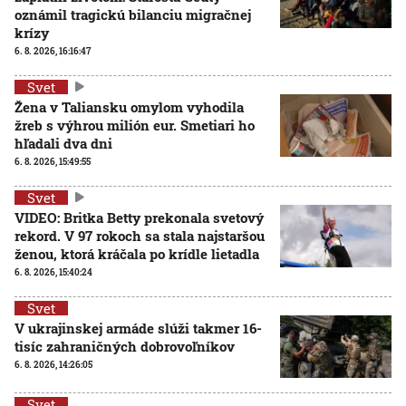
oznámil tragickú bilanciu migračnej
krízy
6. 8. 2026, 16:16:47
Svet
Žena v Taliansku omylom vyhodila
žreb s výhrou milión eur. Smetiari ho
hľadali dva dni
6. 8. 2026, 15:49:55
Svet
VIDEO: Britka Betty prekonala svetový
rekord. V 97 rokoch sa stala najstaršou
ženou, ktorá kráčala po krídle lietadla
6. 8. 2026, 15:40:24
Svet
V ukrajinskej armáde slúži takmer 16-
tisíc zahraničných dobrovoľníkov
6. 8. 2026, 14:26:05
Svet