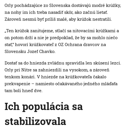
Orly pochádzajúce zo Slovenska dostávajú modré krúžky,
na nohy im ich treba nasadiť skôr, ako začnú lietať.
Zároveň nesmú byť príliš malé, aby krúžok nestratili.
„Ten krúžok zanitujeme, stlačí sa nitovacími krúžkami a
on potom drží a nie je predpoklad, že by sa mohlo niečo
stať,“ hovorí krúžkovateľ z OZ Ochrana dravcov na
Slovensku Jozef Chavko.
Dostať sa do hniezda zvládnu spravidla len skúsení lezci.
Orly pri Nitre sa zahniezdili na vysokom, a zároveň
tenkom konári. V hniezde na krúžkovateľa čakalo
prekvapenie – namiesto očakávaného jedného mláďaťa
tam boli hneď dve.
Ich populácia sa
stabilizovala