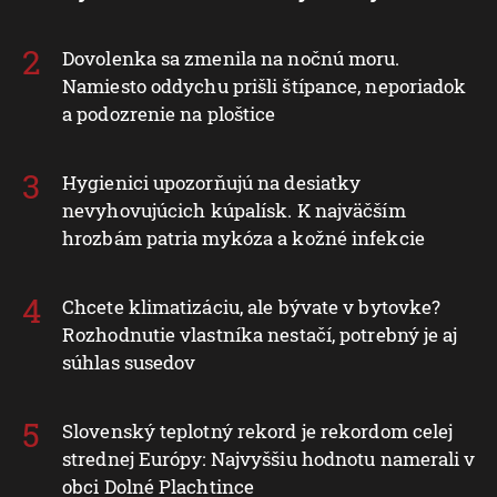
Dovolenka sa zmenila na nočnú moru.
Namiesto oddychu prišli štípance, neporiadok
a podozrenie na ploštice
Hygienici upozorňujú na desiatky
nevyhovujúcich kúpalísk. K najväčším
hrozbám patria mykóza a kožné infekcie
Chcete klimatizáciu, ale bývate v bytovke?
Rozhodnutie vlastníka nestačí, potrebný je aj
súhlas susedov
Slovenský teplotný rekord je rekordom celej
strednej Európy: Najvyššiu hodnotu namerali v
obci Dolné Plachtince