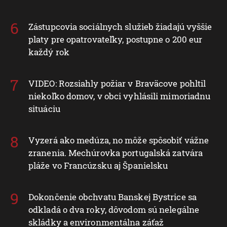
Zástupcovia sociálnych služieb žiadajú vyššie
platy pre opatrovateľky, postupne o 200 eur
každý rok
VIDEO: Rozsiahly požiar v Braväcove pohltil
niekoľko domov, v obci vyhlásili mimoriadnu
situáciu
Vyzerá ako medúza, no môže spôsobiť vážne
zranenia. Mechúrovka portugalská zatvára
pláže vo Francúzsku aj Španielsku
Dokončenie obchvatu Banskej Bystrice sa
odkladá o dva roky, dôvodom sú nelegálne
skládky a environmentálna záťaž