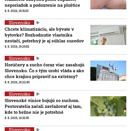
neporiadok a podozrenie na ploštice
8. 8. 2026, 19:31:53
Slovensko
Chcete klimatizáciu, ale bývate v
bytovke? Rozhodnutie vlastníka
nestačí, potrebný je aj súhlas susedov
8. 8. 2026, 19:25:52
Slovensko
Horúčavy a sucho čoraz viac zasahujú
Slovensko. Čo s tým urobí vláda a ako
chce krajinu pripraviť na extrémy?
8. 8. 2026, 19:22:45
Slovensko
Slovenské vinice bojujú so suchom.
Pestovatelia začali zavlažovať aj tam,
kde to bežne nie je potrebné
8. 8. 2026, 14:32:55
Slovensko