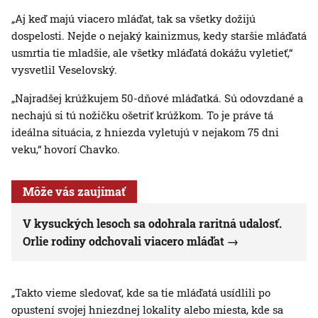
„Aj keď majú viacero mláďat, tak sa všetky dožijú
dospelosti. Nejde o nejaký kainizmus, kedy staršie mláďatá
usmrtia tie mladšie, ale všetky mláďatá dokážu vyletieť,“
vysvetlil Veselovský.
„Najradšej krúžkujem 50-dňové mláďatká. Sú odovzdané a
nechajú si tú nožičku ošetriť krúžkom. To je práve tá
ideálna situácia, z hniezda vyletujú v nejakom 75 dni
veku,“ hovorí Chavko.
Môže vás zaujímať
V kysuckých lesoch sa odohrala raritná udalosť.
Orlie rodiny odchovali viacero mláďat
„Takto vieme sledovať, kde sa tie mláďatá usídlili po
opustení svojej hniezdnej lokality alebo miesta, kde sa