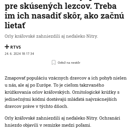
pre skúsených lezcov. Treba
im ich nasadiť skôr, ako začnú
lietať
Orly kráľovské zahniezdili aj neďaleko Nitry.
RTVS
24. 6. 2024 18:17:34
Odlož na neskôr
Zmapovať populáciu vzácnych dravcov a ich pohyb nielen
u nás, ale aj po Európe. To je cieľom takzvaného
krúžkovania orlov kráľovských. Ornitologické krúžky s
jedinečnými kódmi dostávajú mláďatá najvzácnejších
dravcov práve v týchto dňoch.
Orly kráľovské zahniezdili aj neďaleko Nitry. Ochranári
hniezdo objavili v remízke medzi poľami.