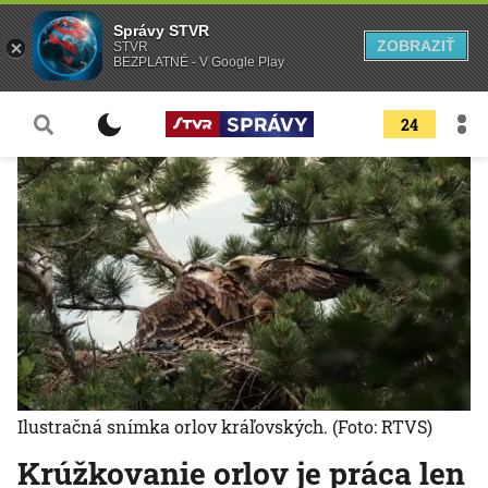
Správy STVR
ZOBRAZIŤ
STVR
BEZPLATNÉ - V Google Play
24
Ilustračná snímka orlov kráľovských.
(Foto: RTVS)
Krúžkovanie orlov je práca len