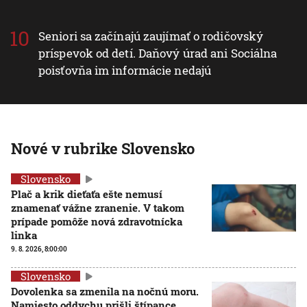
Seniori sa začínajú zaujímať o rodičovský
príspevok od detí. Daňový úrad ani Sociálna
poisťovňa im informácie nedajú
Nové v rubrike Slovensko
Slovensko
Plač a krik dieťaťa ešte nemusí
znamenať vážne zranenie. V takom
prípade pomôže nová zdravotnícka
linka
9. 8. 2026, 8:00:00
Slovensko
Dovolenka sa zmenila na nočnú moru.
Namiesto oddychu prišli štípance,