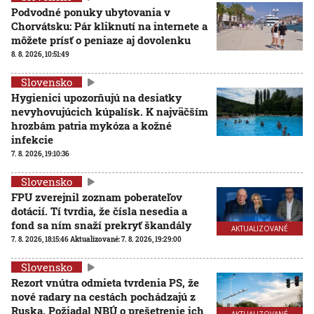
Podvodné ponuky ubytovania v
Chorvátsku: Pár kliknutí na internete a
môžete prísť o peniaze aj dovolenku
8. 8. 2026, 10:51:49
Slovensko
Hygienici upozorňujú na desiatky
nevyhovujúcich kúpalísk. K najväčším
hrozbám patria mykóza a kožné
infekcie
7. 8. 2026, 19:10:36
Slovensko
FPU zverejnil zoznam poberateľov
dotácií. Tí tvrdia, že čísla nesedia a
fond sa ním snaží prekryť škandály
AKTUALIZOVANÉ
7. 8. 2026, 18:15:46
Aktualizované:
7. 8. 2026, 19:29:00
Slovensko
Rezort vnútra odmieta tvrdenia PS, že
nové radary na cestách pochádzajú z
Ruska. Požiadal NBÚ o prešetrenie ich