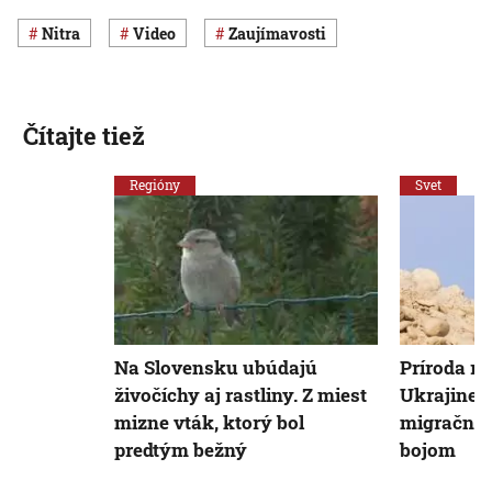
Nitra
Video
Zaujímavosti
Čítajte tiež
Regióny
Svet
Na Slovensku ubúdajú
Príroda re
živočíchy aj rastliny. Z miest
Ukrajine: 
mizne vták, ktorý bol
migračné 
predtým bežný
bojom