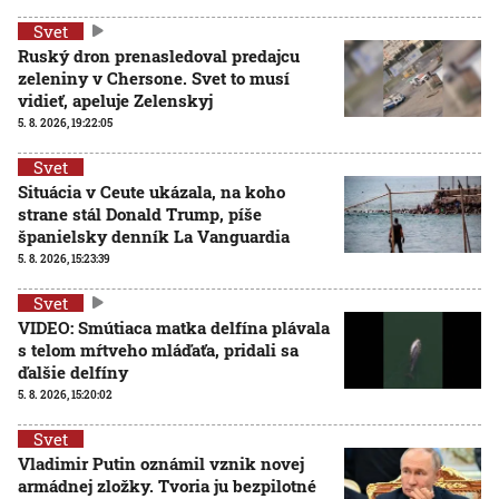
Svet
Ruský dron prenasledoval predajcu
zeleniny v Chersone. Svet to musí
vidieť, apeluje Zelenskyj
5. 8. 2026, 19:22:05
Svet
Situácia v Ceute ukázala, na koho
strane stál Donald Trump, píše
španielsky denník La Vanguardia
5. 8. 2026, 15:23:39
Svet
VIDEO: Smútiaca matka delfína plávala
s telom mŕtveho mláďaťa, pridali sa
ďalšie delfíny
5. 8. 2026, 15:20:02
Svet
Vladimir Putin oznámil vznik novej
armádnej zložky. Tvoria ju bezpilotné