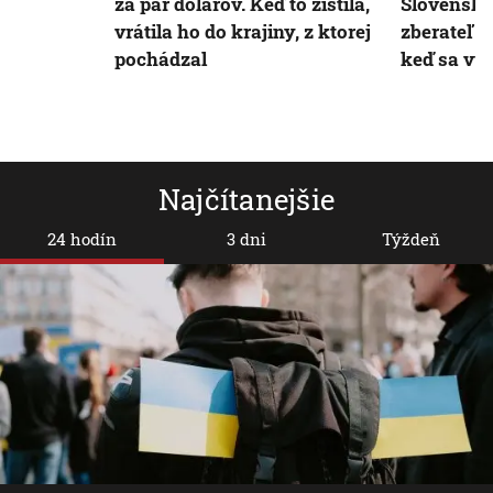
za pár dolárov. Keď to zistila,
Slovensku
vrátila ho do krajiny, z ktorej
zberateľ 
pochádzal
keď sa vy
Najčítanejšie
24 hodín
3 dni
Týždeň