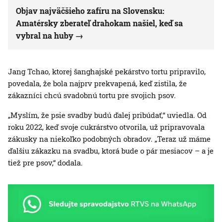
Objav najväčšieho zafíru na Slovensku:
Amatérsky zberateľ drahokam našiel, keď sa
vybral na huby
Jang Tchao, ktorej šanghajské pekárstvo tortu pripravilo,
povedala, že bola najprv prekvapená, keď zistila, že
zákazníci chcú svadobnú tortu pre svojich psov.
„Myslím, že psie svadby budú ďalej pribúdať,“ uviedla. Od
roku 2022, keď svoje cukrárstvo otvorila, už pripravovala
zákusky na niekoľko podobných obradov. „Teraz už máme
ďalšiu zákazku na svadbu, ktorá bude o pár mesiacov – a je
tiež pre psov,“ dodala.