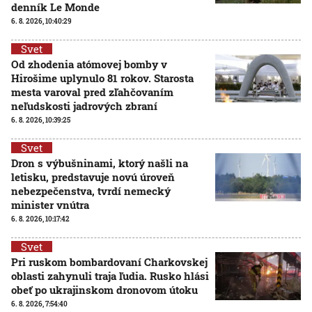
denník Le Monde
6. 8. 2026, 10:40:29
Svet
Od zhodenia atómovej bomby v
Hirošime uplynulo 81 rokov. Starosta
mesta varoval pred zľahčovaním
neľudskosti jadrových zbraní
6. 8. 2026, 10:39:25
Svet
Dron s výbušninami, ktorý našli na
letisku, predstavuje novú úroveň
nebezpečenstva, tvrdí nemecký
minister vnútra
6. 8. 2026, 10:17:42
Svet
Pri ruskom bombardovaní Charkovskej
oblasti zahynuli traja ľudia. Rusko hlási
obeť po ukrajinskom dronovom útoku
6. 8. 2026, 7:54:40