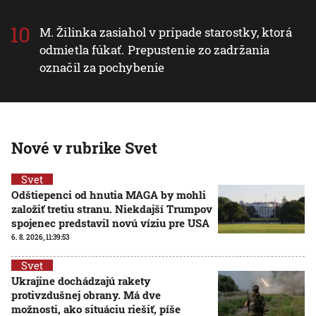
M. Žilinka zasiahol v prípade starostky, ktorá
odmietla fúkať. Prepustenie zo zadržania
označil za pochybenie
Nové v rubrike Svet
Svet
Odštiepenci od hnutia MAGA by mohli
založiť tretiu stranu. Niekdajší Trumpov
spojenec predstavil novú víziu pre USA
6. 8. 2026, 11:39:53
Svet
Ukrajine dochádzajú rakety
protivzdušnej obrany. Má dve
možnosti, ako situáciu riešiť, píše