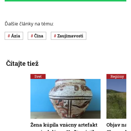
Ďalšie články na tému:
Ázia
Čína
Zaujímavosti
Čítajte tiež
Svet
Regióny
Žena kúpila vzácny artefakt
Objav naj