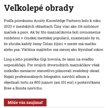
Veľkolepé obrady
Podľa prieskumu Acuity Knowledge Partners bolo k roku
2023 v mestských oblastiach Číny viac ako 116 miliónov
mačiek a psov. Ak by títo maznáčikovia boli rovnomerne
rozdelení v čínskej mestskej populácii, znamenalo by to,
že zhruba každý ôsmy Číňan žijúci v meste má mačku
alebo psa. Väčšina majiteľov má menej ako štyridsať rokov.
Ling a jeho priateľka Gigi hovoria, že sami na svadbu
neponáhľajú. Pre svojich štvornohých maznáčikov však
niekoľko mesiacov starostlivo plánovali svadobný obrad.
Najali profesionálnych fotografov, navrhli album a
objednali tortu za 800 juanov (asi 101 eur) s postavičkami
Bree a Bonda navrchu.
Môže vás zaujímať