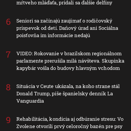
mŕtveho mláďaťa, pridali sa ďalšie delfíny
Seniori sa začínajú zaujímať o rodičovský
príspevok od detí. Daňový úrad ani Sociálna
poisťovňa im informácie nedajú
VIDEO: Rokovanie v brazílskom regionálnom
parlamente prerušila milá návšteva. Skupinka
kapybár vošla do budovy hlavným vchodom
Situácia v Ceute ukázala, na koho strane stál
Donald Trump, píše španielsky denník La
Vanguardia
Rehabilitácia, kondícia aj odbúranie stresu: Vo
Zvolene otvorili prvý celoročný bazén pre psy