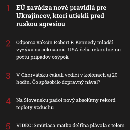
EÚ zavádza nové pravidlá pre
Ukrajincov, ktorí utiekli pred
ruskou agresiou
Odporca vakcín Robert F. Kennedy mladší
vyzýva na očkovanie. USA čelia rekordnému
počtu prípadov osýpok
V Chorvátsku čakali vodiči v kolónach aj 20
hodín. Čo spôsobilo dopravný nával?
Na Slovensku padol nový absolútny rekord
teploty vzduchu
VIDEO: Smútiaca matka delfína plávala s telom