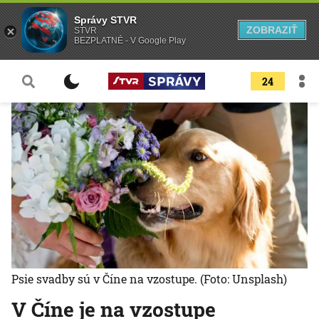
Správy STVR
ZOBRAZIŤ
STVR
BEZPLATNÉ - V Google Play
24
Psie svadby sú v Číne na vzostupe.
(Foto: Unsplash)
V Číne je na vzostupe