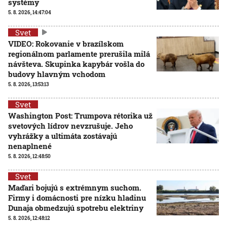
systémy
5. 8. 2026, 14:47:04
Svet
VIDEO: Rokovanie v brazílskom
regionálnom parlamente prerušila milá
návšteva. Skupinka kapybár vošla do
budovy hlavným vchodom
5. 8. 2026, 13:53:13
Svet
Washington Post: Trumpova rétorika už
svetových lídrov nevzrušuje. Jeho
vyhrážky a ultimáta zostávajú
nenaplnené
5. 8. 2026, 12:48:50
Svet
Maďari bojujú s extrémnym suchom.
Firmy i domácnosti pre nízku hladinu
Dunaja obmedzujú spotrebu elektriny
5. 8. 2026, 12:48:12