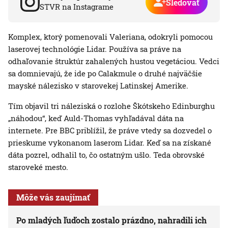
Sledovať
STVR na Instagrame
Komplex, ktorý pomenovali Valeriana, odokryli pomocou
laserovej technológie Lidar. Používa sa práve na
odhaľovanie štruktúr zahalených hustou vegetáciou. Vedci
sa domnievajú, že ide po Calakmule o druhé najväčšie
mayské nálezisko v starovekej Latinskej Amerike.
Tím objavil tri náleziská o rozlohe Škótskeho Edinburghu
„náhodou“, keď Auld-Thomas vyhľadával dáta na
internete. Pre BBC priblížil, že práve vtedy sa dozvedel o
prieskume vykonanom laserom Lidar. Keď sa na získané
dáta pozrel, odhalil to, čo ostatným ušlo. Teda obrovské
staroveké mesto.
Môže vás zaujímať
Po mladých ľuďoch zostalo prázdno, nahradili ich