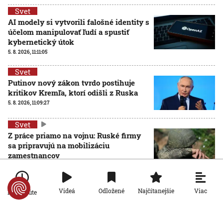
Svet
AI modely si vytvorili falošné identity s
účelom manipulovať ľudí a spustiť
kybernetický útok
5. 8. 2026, 11:11:05
Svet
Putinov nový zákon tvrdo postihuje
kritikov Kremľa, ktorí odišli z Ruska
5. 8. 2026, 11:09:27
Svet
Z práce priamo na vojnu: Ruské firmy
sa pripravujú na mobilizáciu
zamestnancov
5. 8. 2026, 11:06:01
Viac
Videá
Odložené
Najčítanejšie
Po minúte
Svet
CNN: Americká armáda od začiatku vojny s Iránom
vyčerpala takmer 80 percent striel THAAD