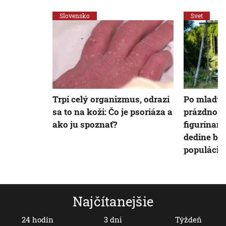
Slovensko
Svet
Trpí celý organizmus, odrazí
Po mladýc
sa to na koži: Čo je psoriáza a
prázdno, n
ako ju spoznať?
figurínami
dedine boj
populácio
Najčítanejšie
24 hodín
3 dni
Týždeň