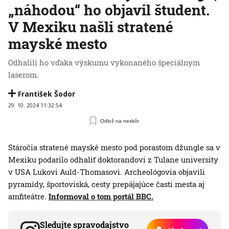
„náhodou“ ho objavil študent.
V Mexiku našli stratené
mayské mesto
Odhalili ho vďaka výskumu vykonaného špeciálnym
laserom.
František Šodor
29. 10. 2024 11:32:54
Odlož na neskôr
Stáročia stratené mayské mesto pod porastom džungle sa v
Mexiku podarilo odhaliť doktorandovi z Tulane university
v USA Lukovi Auld-Thomasovi. Archeológovia objavili
pyramídy, športoviská, cesty prepájajúce časti mesta aj
amfiteátre.
Informoval o tom portál BBC.
Sledujte spravodajstvo