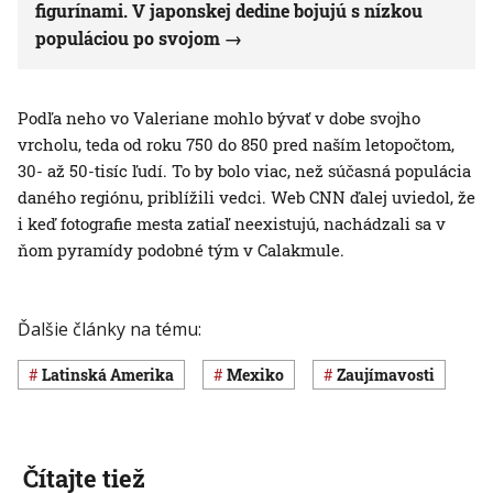
figurínami. V japonskej dedine bojujú s nízkou
populáciou po svojom
Podľa neho vo Valeriane mohlo bývať v dobe svojho
vrcholu, teda od roku 750 do 850 pred naším letopočtom,
30- až 50-tisíc ľudí. To by bolo viac, než súčasná populácia
daného regiónu, priblížili vedci. Web CNN ďalej uviedol, že
i keď fotografie mesta zatiaľ neexistujú, nachádzali sa v
ňom pyramídy podobné tým v Calakmule.
Ďalšie články na tému:
Latinská Amerika
Mexiko
Zaujímavosti
Čítajte tiež