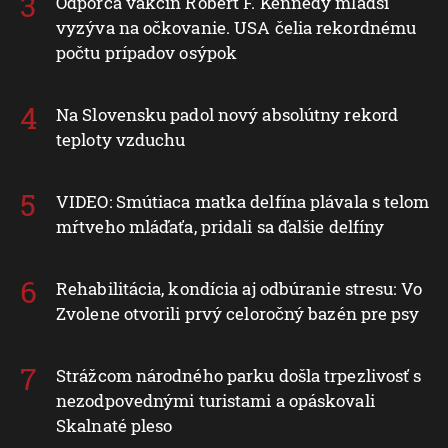
Odporca vakcín Robert F. Kennedy mladší
vyzýva na očkovanie. USA čelia rekordnému
počtu prípadov osýpok
Na Slovensku padol nový absolútny rekord
teploty vzduchu
VIDEO: Smútiaca matka delfína plávala s telom
mŕtveho mláďaťa, pridali sa ďalšie delfíny
Rehabilitácia, kondícia aj odbúranie stresu: Vo
Zvolene otvorili prvý celoročný bazén pre psy
Strážcom národného parku došla trpezlivosť s
nezodpovednými turistami a opáskovali
Skalnaté pleso