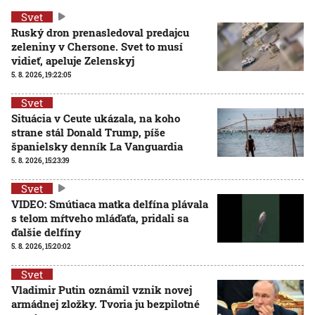
Svet
Ruský dron prenasledoval predajcu
zeleniny v Chersone. Svet to musí
vidieť, apeluje Zelenskyj
5. 8. 2026, 19:22:05
Svet
Situácia v Ceute ukázala, na koho
strane stál Donald Trump, píše
španielsky denník La Vanguardia
5. 8. 2026, 15:23:39
Svet
VIDEO: Smútiaca matka delfína plávala
s telom mŕtveho mláďaťa, pridali sa
ďalšie delfíny
5. 8. 2026, 15:20:02
Svet
Vladimir Putin oznámil vznik novej
armádnej zložky. Tvoria ju bezpilotné