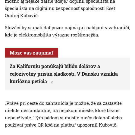
možno aj nejaké ďalšie údaje,“ doplnil špecialista na
špecialista na digitálnu bezpečnosť spoločnosti Eset
Ondrej Kubovič.
Slováci by si mali dať pozor najmä pri nabíjaní v zahraničí,
kde je elektromobilita výrazne rozšírenejšia.
Môže vás zaujímať
Za Kaliforniu ponúkajú bilión dolárov a
celoživotný prísun sladkostí. V Dánsku vznikla
kuriózna petícia
„Práve pri ceste do zahraničia je možné, že sa zastavíte
niekde neštandardne, na nejakom mieste, ktoré bežne
nepoužívate. Tým pádom si musíte niečo doťahať alebo
používať práve QR kód na platbu,“ upozornil Kubovič.