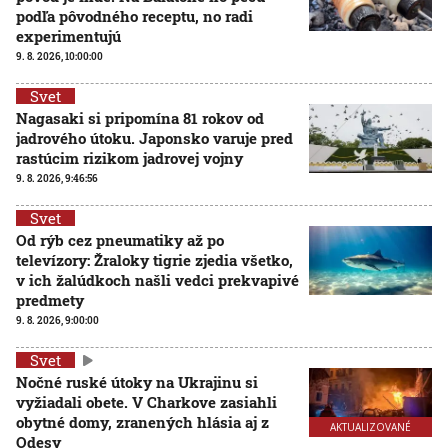
podľa pôvodného receptu, no radi
experimentujú
9. 8. 2026, 10:00:00
Svet
Nagasaki si pripomína 81 rokov od
jadrového útoku. Japonsko varuje pred
rastúcim rizikom jadrovej vojny
9. 8. 2026, 9:46:56
Svet
Od rýb cez pneumatiky až po
televízory: Žraloky tigrie zjedia všetko,
v ich žalúdkoch našli vedci prekvapivé
predmety
9. 8. 2026, 9:00:00
Svet
Nočné ruské útoky na Ukrajinu si
vyžiadali obete. V Charkove zasiahli
obytné domy, zranených hlásia aj z
AKTUALIZOVANÉ
Odesy