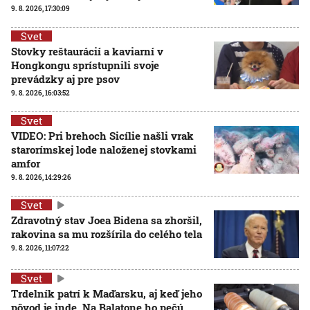
9. 8. 2026, 17:30:09
Svet
Stovky reštaurácií a kaviarní v
Hongkongu sprístupnili svoje
prevádzky aj pre psov
9. 8. 2026, 16:03:52
Svet
VIDEO: Pri brehoch Sicílie našli vrak
starorímskej lode naloženej stovkami
amfor
9. 8. 2026, 14:29:26
Svet
Zdravotný stav Joea Bidena sa zhoršil,
rakovina sa mu rozšírila do celého tela
9. 8. 2026, 11:07:22
Svet
Trdelník patrí k Maďarsku, aj keď jeho
pôvod je inde. Na Balatone ho pečú