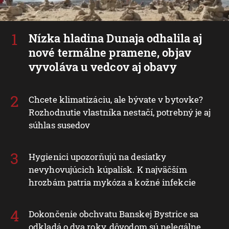
Nízka hladina Dunaja odhalila aj
nové termálne pramene, objav
vyvoláva u vedcov aj obavy
Chcete klimatizáciu, ale bývate v bytovke?
Rozhodnutie vlastníka nestačí, potrebný je aj
súhlas susedov
Hygienici upozorňujú na desiatky
nevyhovujúcich kúpalísk. K najväčším
hrozbám patria mykóza a kožné infekcie
Dokončenie obchvatu Banskej Bystrice sa
odkladá o dva roky, dôvodom sú nelegálne