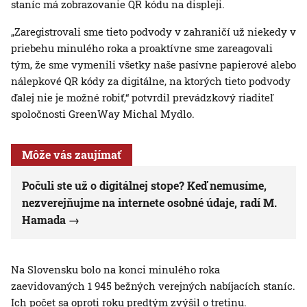
staníc má zobrazovanie QR kódu na displeji.
„Zaregistrovali sme tieto podvody v zahraničí už niekedy v
priebehu minulého roka a proaktívne sme zareagovali
tým, že sme vymenili všetky naše pasívne papierové alebo
nálepkové QR kódy za digitálne, na ktorých tieto podvody
ďalej nie je možné robiť,“ potvrdil prevádzkový riaditeľ
spoločnosti GreenWay Michal Mydlo.
Môže vás zaujímať
Počuli ste už o digitálnej stope? Keď nemusíme,
nezverejňujme na internete osobné údaje, radí M.
Hamada
Na Slovensku bolo na konci minulého roka
zaevidovaných 1 945 bežných verejných nabíjacích staníc.
Ich počet sa oproti roku predtým zvýšil o tretinu.