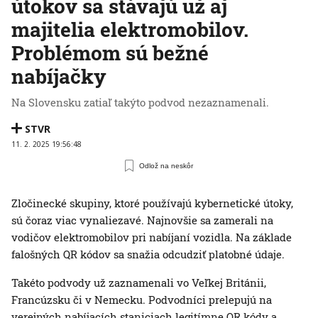
útokov sa stávajú už aj
majitelia elektromobilov.
Problémom sú bežné
nabíjačky
Na Slovensku zatiaľ takýto podvod nezaznamenali.
STVR
11. 2. 2025 19:56:48
Odlož na neskôr
Zločinecké skupiny, ktoré používajú kybernetické útoky,
sú čoraz viac vynaliezavé. Najnovšie sa zamerali na
vodičov elektromobilov pri nabíjaní vozidla. Na základe
falošných QR kódov sa snažia odcudziť platobné údaje.
Takéto podvody už zaznamenali vo Veľkej Británii,
Francúzsku či v Nemecku. Podvodníci prelepujú na
verejných nabíjacích staniciach legitímne QR kódy a