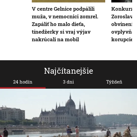
V centre Gelnice podpálili
Konkurzn
muža, v nemocnici zomrel.
Zoroslava 
Zapáliť ho malo dieťa,
obvinenia
tínedžerky si vraj výjav
ovplyvňov
nakrúcali na mobil
korupcie
Najčítanejšie
24 hodín
3 dni
Týždeň