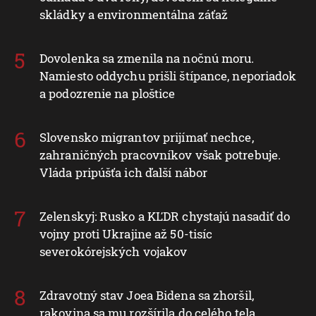
skládky a environmentálna záťaž
Dovolenka sa zmenila na nočnú moru.
Namiesto oddychu prišli štípance, neporiadok
a podozrenie na ploštice
Slovensko migrantov prijímať nechce,
zahraničných pracovníkov však potrebuje.
Vláda pripúšťa ich ďalší nábor
Zelenskyj: Rusko a KĽDR chystajú nasadiť do
vojny proti Ukrajine až 50-tisíc
severokórejských vojakov
Zdravotný stav Joea Bidena sa zhoršil,
rakovina sa mu rozšírila do celého tela