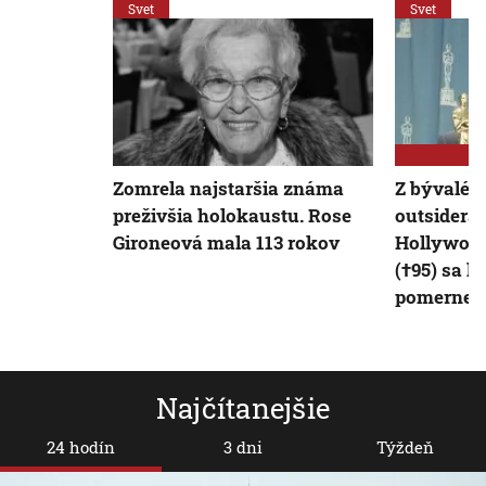
Svet
Svet
Zomrela najstaršia známa
Z bývaléh
preživšia holokaustu. Rose
outsidera
Gironeová mala 113 rokov
Hollywoo
(†95) sa k
pomerne 
Najčítanejšie
24 hodín
3 dni
Týždeň