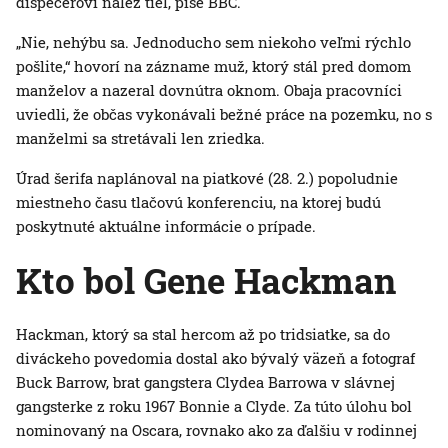
dispečerovi nález tiel, píše BBC.
„Nie, nehýbu sa. Jednoducho sem niekoho veľmi rýchlo
pošlite,“ hovorí na zázname muž, ktorý stál pred domom
manželov a nazeral dovnútra oknom. Obaja pracovníci
uviedli, že občas vykonávali bežné práce na pozemku, no s
manželmi sa stretávali len zriedka.
Úrad šerifa naplánoval na piatkové (28. 2.) popoludnie
miestneho času tlačovú konferenciu, na ktorej budú
poskytnuté aktuálne informácie o prípade.
Kto bol Gene Hackman
Hackman, ktorý sa stal hercom až po tridsiatke, sa do
diváckeho povedomia dostal ako bývalý väzeň a fotograf
Buck Barrow, brat gangstera Clydea Barrowa v slávnej
gangsterke z roku 1967 Bonnie a Clyde. Za túto úlohu bol
nominovaný na Oscara, rovnako ako za ďalšiu v rodinnej