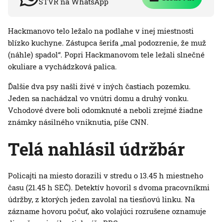
STVR na WhatsApp
Hackmanovo telo ležalo na podlahe v inej miestnosti
blízko kuchyne. Zástupca šerifa „mal podozrenie, že muž
(náhle) spadol“. Popri Hackmanovom tele ležali slnečné
okuliare a vychádzková palica.
Ďalšie dva psy našli živé v iných častiach pozemku.
Jeden sa nachádzal vo vnútri domu a druhý vonku.
Vchodové dvere boli odomknuté a neboli zrejmé žiadne
známky násilného vniknutia, píše CNN.
Telá nahlásil údržbár
Policajti na miesto dorazili v stredu o 13.45 h miestneho
času (21.45 h SEČ). Detektív hovoril s dvoma pracovníkmi
údržby, z ktorých jeden zavolal na tiesňovú linku. Na
zázname hovoru počuť, ako volajúci rozrušene oznamuje