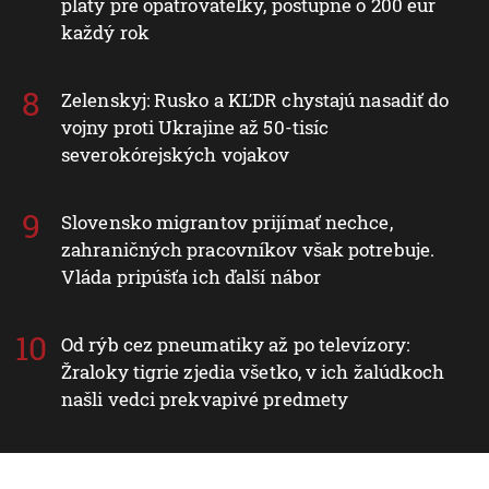
platy pre opatrovateľky, postupne o 200 eur
každý rok
Zelenskyj: Rusko a KĽDR chystajú nasadiť do
vojny proti Ukrajine až 50-tisíc
severokórejských vojakov
Slovensko migrantov prijímať nechce,
zahraničných pracovníkov však potrebuje.
Vláda pripúšťa ich ďalší nábor
Od rýb cez pneumatiky až po televízory:
Žraloky tigrie zjedia všetko, v ich žalúdkoch
našli vedci prekvapivé predmety