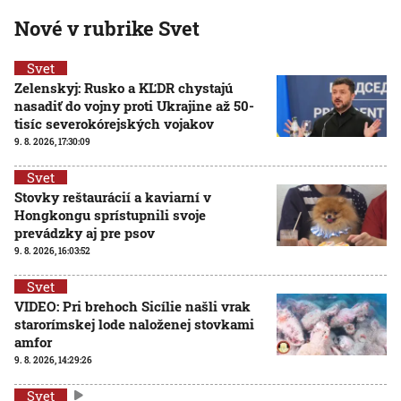
Nové v rubrike Svet
Svet
Zelenskyj: Rusko a KĽDR chystajú
nasadiť do vojny proti Ukrajine až 50-
tisíc severokórejských vojakov
9. 8. 2026, 17:30:09
Svet
Stovky reštaurácií a kaviarní v
Hongkongu sprístupnili svoje
prevádzky aj pre psov
9. 8. 2026, 16:03:52
Svet
VIDEO: Pri brehoch Sicílie našli vrak
starorímskej lode naloženej stovkami
amfor
9. 8. 2026, 14:29:26
Svet