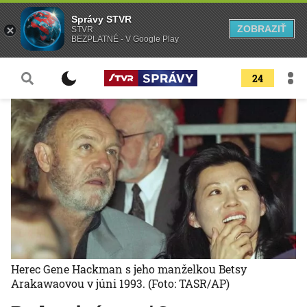
Správy STVR
ZOBRAZIŤ
STVR
BEZPLATNÉ - V Google Play
24
Herec Gene Hackman s jeho manželkou Betsy
Arakawaovou v júni 1993.
(Foto: TASR/AP)