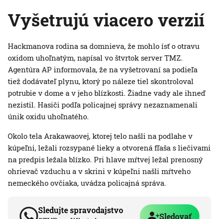
Vyšetrujú viacero verzií
Hackmanova rodina sa domnieva, že mohlo ísť o otravu
oxidom uhoľnatým, napísal vo štvrtok server TMZ.
Agentúra AP informovala, že na vyšetrovaní sa podieľa
tiež dodávateľ plynu, ktorý po náleze tiel skontroloval
potrubie v dome a v jeho blízkosti. Žiadne vady ale ihneď
nezistil. Hasiči podľa policajnej správy nezaznamenali
únik oxidu uhoľnatého.
Okolo tela Arakawaovej, ktorej telo našli na podlahe v
kúpeľni, ležali rozsypané lieky a otvorená fľaša s liečivami
na predpis ležala blízko. Pri hlave mŕtvej ležal prenosný
ohrievač vzduchu a v skrini v kúpeľni našli mŕtveho
nemeckého ovčiaka, uvádza policajná správa.
Sledujte spravodajstvo
Sledovať