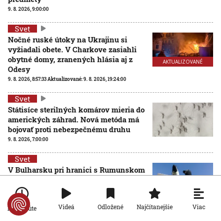
9. 8. 2026, 9:00:00
Svet
Nočné ruské útoky na Ukrajinu si
vyžiadali obete. V Charkove zasiahli
obytné domy, zranených hlásia aj z
AKTUALIZOVANÉ
Odesy
9. 8. 2026, 8:57:33
Aktualizované:
9. 8. 2026, 19:24:00
Svet
Státisíce sterilných komárov mieria do
amerických záhrad. Nová metóda má
bojovať proti nebezpečnému druhu
9. 8. 2026, 7:00:00
Svet
V Bulharsku pri hranici s Rumunskom
explodoval dron s výbušninami, bol
zrejme ukrajinského pôvodu
8. 8. 2026, 17:52:27
Viac
Videá
Odložené
Najčítanejšie
Po minúte