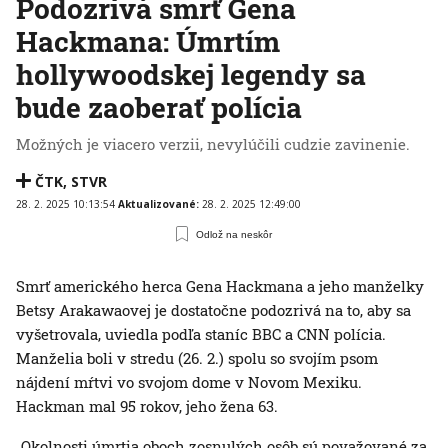
Podozrivá smrť Gena
Hackmana: Úmrtím
hollywoodskej legendy sa
bude zaoberať polícia
Možných je viacero verzii, nevylúčili cudzie zavinenie.
ČTK
,
STVR
28. 2. 2025 10:13:54
Aktualizované:
28. 2. 2025 12:49:00
Odlož na neskôr
Smrť amerického herca Gena Hackmana a jeho manželky
Betsy Arakawaovej je dostatočne podozrivá na to, aby sa
vyšetrovala, uviedla podľa staníc BBC a CNN polícia.
Manželia boli v stredu (26. 2.) spolu so svojím psom
nájdení mŕtvi vo svojom dome v Novom Mexiku.
Hackman mal 95 rokov, jeho žena 63.
„Okolnosti úmrtia oboch zosnulých osôb sú považované za