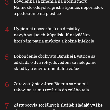
Dovolenka sa zmenila na nočnú moru.
Namiesto oddychu prišli štípance, neporiadok
a podozrenie na ploštice
Hygienici upozorňujú na desiatky
nevyhovujúcich kúpalísk. K najväčším
hrozbám patria mykóza a kožné infekcie
Dokončenie obchvatu Banskej Bystrice sa
odkladá o dva roky, dôvodom sú nelegálne
skládky a environmentálna záťaž
Zdravotný stav Joea Bidena sa zhoršil,
rakovina sa mu rozšírila do celého tela
Zástupcovia sociálnych služieb žiadajú vyššie