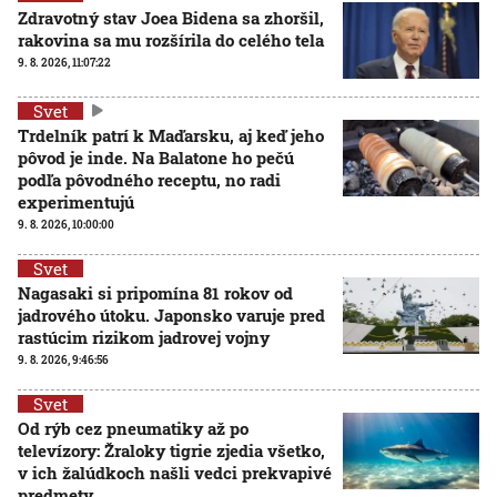
Zdravotný stav Joea Bidena sa zhoršil,
rakovina sa mu rozšírila do celého tela
9. 8. 2026, 11:07:22
Svet
Trdelník patrí k Maďarsku, aj keď jeho
pôvod je inde. Na Balatone ho pečú
podľa pôvodného receptu, no radi
experimentujú
9. 8. 2026, 10:00:00
Svet
Nagasaki si pripomína 81 rokov od
jadrového útoku. Japonsko varuje pred
rastúcim rizikom jadrovej vojny
9. 8. 2026, 9:46:56
Svet
Od rýb cez pneumatiky až po
televízory: Žraloky tigrie zjedia všetko,
v ich žalúdkoch našli vedci prekvapivé
predmety