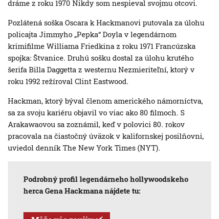
dráme z roku 1970 Nikdy som nespieval svojmu otcovi.
Pozlátená soška Oscara k Hackmanovi putovala za úlohu
policajta Jimmyho „Pepka“ Doyla v legendárnom
krimifilme Williama Friedkina z roku 1971 Francúzska
spojka: Štvanice. Druhú sošku dostal za úlohu krutého
šerifa Billa Daggetta z westernu Nezmieriteľní, ktorý v
roku 1992 režíroval Clint Eastwood.
Hackman, ktorý býval členom amerického námorníctva,
sa za svoju kariéru objavil vo viac ako 80 filmoch. S
Arakawaovou sa zoznámil, keď v polovici 80. rokov
pracovala na čiastočný úväzok v kalifornskej posilňovni,
uviedol denník The New York Times (NYT).
Podrobný profil legendárneho hollywoodskeho
herca Gena Hackmana nájdete tu: