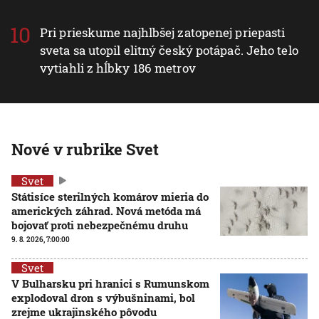
Pri prieskume najhlbšej zatopenej priepasti
sveta sa utopil elitný český potápač. Jeho telo
vytiahli z hĺbky 186 metrov
Nové v rubrike Svet
Svet
Státisíce sterilných komárov mieria do
amerických záhrad. Nová metóda má
bojovať proti nebezpečnému druhu
9. 8. 2026, 7:00:00
Svet
V Bulharsku pri hranici s Rumunskom
explodoval dron s výbušninami, bol
zrejme ukrajinského pôvodu