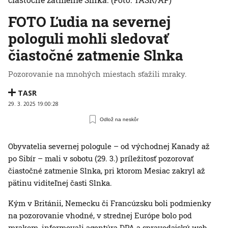
FOTO Ľudia na severnej
pologuli mohli sledovať
čiastočné zatmenie Slnka
Pozorovanie na mnohých miestach sťažili mraky.
TASR
29. 3. 2025 19:00:28
Odlož na neskôr
Obyvatelia severnej pologule – od východnej Kanady až
po Sibír – mali v sobotu (29. 3.) príležitosť pozorovať
čiastočné zatmenie Slnka, pri ktorom Mesiac zakryl až
pätinu viditeľnej časti Slnka.
Kým v Británii, Nemecku či Francúzsku boli podmienky
na pozorovanie vhodné, v strednej Európe bolo pod
mrakom, informovali agentúra DPA a spravodajský web