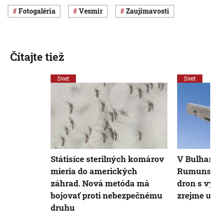
Fotogaléria
vesmír
Zaujímavosti
Čítajte tiež
Svet
Svet
Státisíce sterilných komárov
V Bulharsk
mieria do amerických
Rumunsko
záhrad. Nová metóda má
dron s vý
bojovať proti nebezpečnému
zrejme uk
druhu