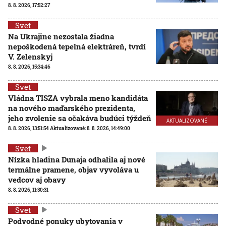
8. 8. 2026, 17:52:27
Svet
Na Ukrajine nezostala žiadna
nepoškodená tepelná elektráreň, tvrdí
V. Zelenskyj
8. 8. 2026, 15:34:46
Svet
Vládna TISZA vybrala meno kandidáta
na nového maďarského prezidenta,
jeho zvolenie sa očakáva budúci týždeň
AKTUALIZOVANÉ
8. 8. 2026, 13:51:54
Aktualizované:
8. 8. 2026, 14:49:00
Svet
Nízka hladina Dunaja odhalila aj nové
termálne pramene, objav vyvoláva u
vedcov aj obavy
8. 8. 2026, 11:30:31
Svet
Podvodné ponuky ubytovania v