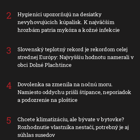
Hygienici upozorňujú na desiatky
nevyhovujúcich kúpalísk. K najväčším
hrozbám patria mykóza a kožné infekcie
Slovenský teplotný rekord je rekordom celej
strednej Európy: Najvyššiu hodnotu namerali v
obci Dolné Plachtince
Dovolenka sa zmenila na nočnú moru.
Namiesto oddychu prišli štípance, neporiadok
a podozrenie na ploštice
Chcete klimatizáciu, ale bývate v bytovke?
Rozhodnutie vlastníka nestačí, potrebný je aj
súhlas susedov