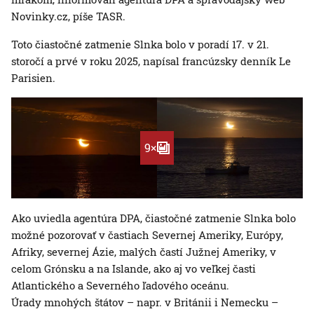
Novinky.cz, píše TASR.
Toto čiastočné zatmenie Slnka bolo v poradí 17. v 21.
storočí a prvé v roku 2025, napísal francúzsky denník Le
Parisien.
9×
Ako uviedla agentúra DPA, čiastočné zatmenie Slnka bolo
možné pozorovať v častiach Severnej Ameriky, Európy,
Afriky, severnej Ázie, malých častí Južnej Ameriky, v
celom Grónsku a na Islande, ako aj vo veľkej časti
Atlantického a Severného ľadového oceánu.
Úrady mnohých štátov – napr. v Británii i Nemecku –