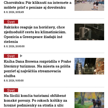
Chorvátsku: Pár kliknutí na internete a
môžete prísť o peniaze aj dovolenku
8. 8. 2026, 10:51:49
Svet
Rakúsko reaguje na horúčavy, chce
zjednodušiť cestu ku klimatizáciám.
Opozícia a Greenpeace žiadajú iné
riešenia
8. 8. 2026, 10:00:00
Svet
Kniha Dana Browna rozprúdila v Prahe
literárny turizmus. Na miesta sa prišla
pozrieť aj najväčšia streamovacia
služba
8. 8. 2026, 9:00:00
Svet
Na Sicílii končia turistami obľúbené
konské povozy. Po rokoch kritiky za
hrozné podmienky sa stratia z ulíc