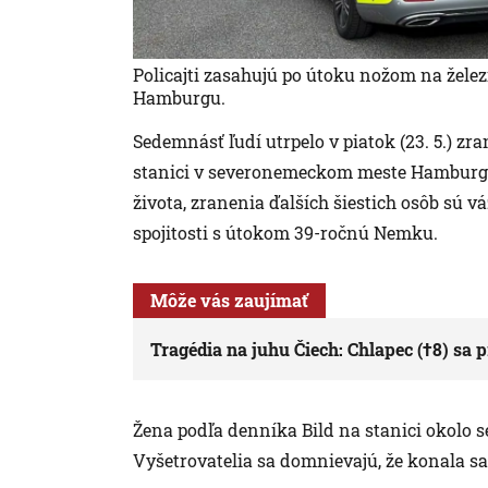
Policajti zasahujú po útoku nožom na želez
Hamburgu.
Sedemnásť ľudí utrpelo v piatok (23. 5.) zr
stanici v severonemeckom meste Hamburg, i
života, zranenia ďalších šiestich osôb sú v
spojitosti s útokom 39-ročnú Nemku.
Môže vás zaujímať
Tragédia na juhu Čiech: Chlapec (†8) sa 
Žena podľa denníka Bild na stanici okolo 
Vyšetrovatelia sa domnievajú, že konala sama