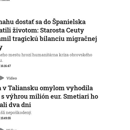
nahu dostať sa do Španielska
atili životom: Starosta Ceuty
mil tragickú bilanciu migračnej
y
neho mestu hrozí humanitárna kríza obrovského
u.
 16:16:47
Video
 v Taliansku omylom vyhodila
 s výhrou milión eur. Smetiari ho
ali dva dni
ašli nepoškodený.
 15:49:55