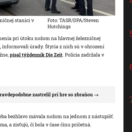
ničnej stanici v
Foto: TASR/DPA/Steven
Hutchings
anenia pri útoku nožom na hlavnej železničnej
nformovali úrady. Štyria z nich sú v ohrození
ážne,
písal týždenník Die Zeit
. Polícia zadržala v
pravdepodobne zastrelil pri hre so zbraňou
seba bezhlavo mávala nožom na jednom z nástupíšť.
, a zisťujú, či bola v čase činu príčetná.