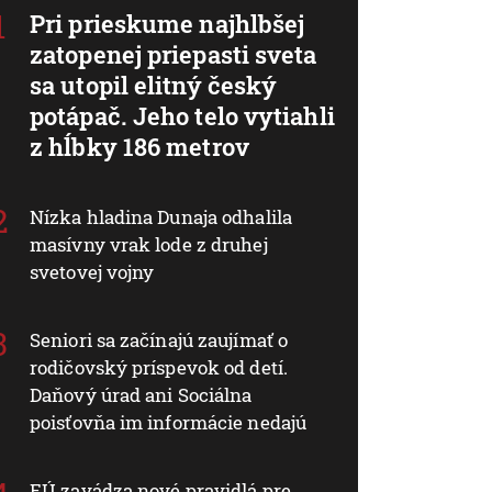
Pri prieskume najhlbšej
zatopenej priepasti sveta
sa utopil elitný český
potápač. Jeho telo vytiahli
z hĺbky 186 metrov
Nízka hladina Dunaja odhalila
masívny vrak lode z druhej
svetovej vojny
Seniori sa začínajú zaujímať o
rodičovský príspevok od detí.
Daňový úrad ani Sociálna
poisťovňa im informácie nedajú
EÚ zavádza nové pravidlá pre