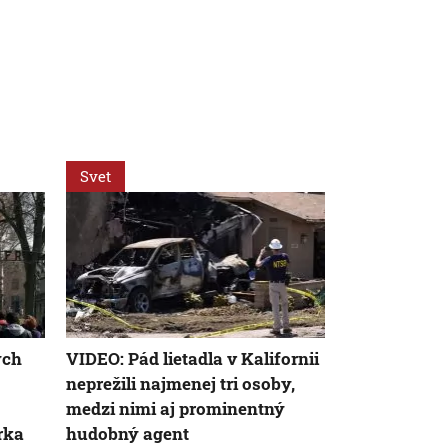
Svet
Svet
ých
VIDEO: Pád lietadla v Kalifornii
Vrah páru z 
neprežili najmenej tri osoby,
ambasády če
medzi nimi aj prominentný
obvineniam, 
rka
hudobný agent
objavil aj m