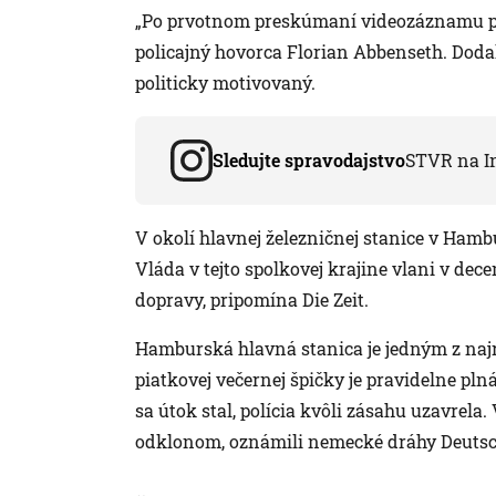
„Po prvotnom preskúmaní videozáznamu pr
policajný hovorca Florian Abbenseth. Dodal
politicky motivovaný.
Sledujte spravodajstvo
STVR na I
V okolí hlavnej železničnej stanice v Hamb
Vláda v tejto spolkovej krajine vlani v dec
dopravy, pripomína Die Zeit.
Hamburská hlavná stanica je jedným z naj
piatkovej večernej špičky je pravidelne plná
sa útok stal, polícia kvôli zásahu uzavrel
odklonom, oznámili nemecké dráhy Deutsc