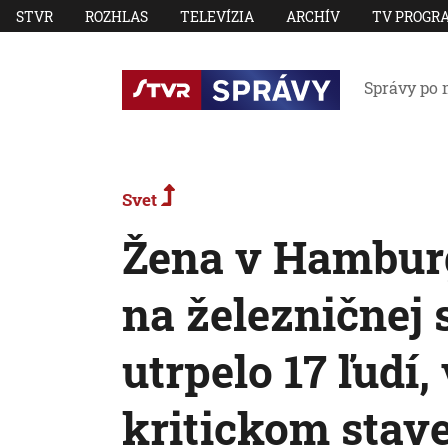
STVR
ROZHLAS
TELEVÍZIA
ARCHÍV
TV PROGR
Správy po 
Svet
Žena v Hambur
na železničnej 
utrpelo 17 ľudí,
kritickom stav