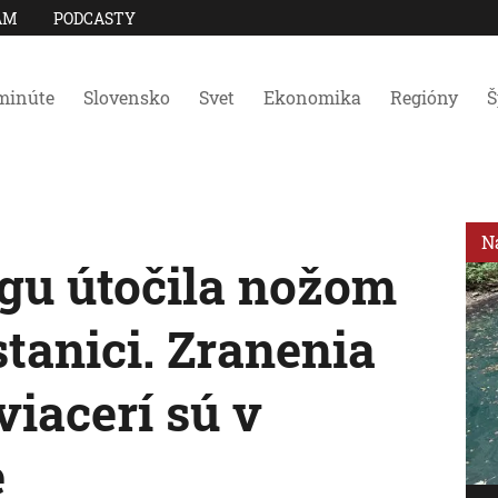
AM
PODCASTY
minúte
Slovensko
Svet
Ekonomika
Regióny
Š
N
gu útočila nožom
stanici. Zranenia
 viacerí sú v
e