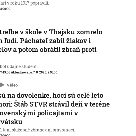
ri v roku 1917 popravili.
, 8:00:00
streľbe v škole v Thajsku zomrelo
 ľudí. Páchateľ zabil žiakov i
eľov a potom obrátil zbraň proti
e
 bol údajne študent.
, 7:49:06
Aktualizované:
7. 8. 2026, 9:53:00
Video
sú na dovolenke, hoci sú celé leto
mori: Štáb STVR strávil deň v teréne
lovenskými policajtami v
rvátsku
 tam služobné zbrane ani právomoci.
, 7:00:00