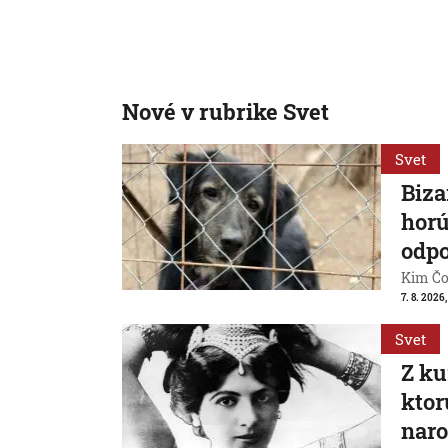
Nové v rubrike Svet
Svet
Biza
horú
odpo
Kim Čon
7. 8. 2026,
Svet
Z ku
ktor
naro