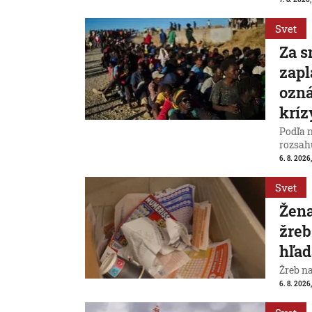
Svet
Za s
zapl
ozná
kríz
Podľa 
rozsah
6. 8. 2026,
Svet
Žena
žreb
hľad
Žreb n
6. 8. 2026,