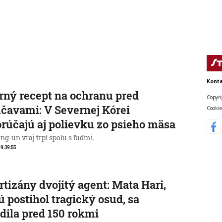
Konta
rný recept na ochranu pred
Copyri
čavami: V Severnej Kórei
Cookie
rúčajú aj polievku zo psieho mäsa
g-un vraj trpí spolu s ľuďmi.
 9:39:55
rtizány dvojitý agent: Mata Hari,
ú postihol tragický osud, sa
dila pred 150 rokmi