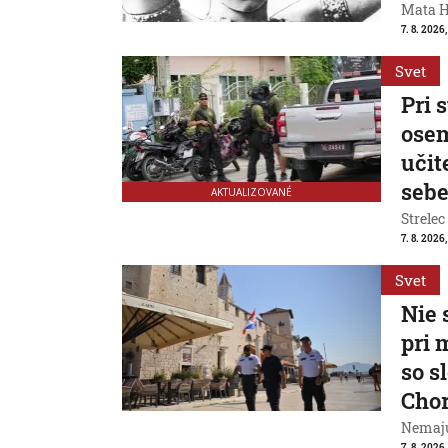
Mata Ha
7. 8. 2026
Svet
Pri 
osem
učit
seb
AKTUALIZOVANÉ
Strelec
7. 8. 2026
Svet
Nie 
pri 
so s
Cho
Nemajú
7. 8. 2026