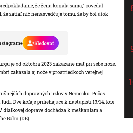
edpokladáme, že žena konala sama,“ povedal
, že zatiaľ nič nenasvedčuje tomu, že by bol útok
nstagrame
Sledovať
urgu je od októbra 2023 zakázané mať pri sebe nože.
embri zakázala aj nože v prostriedkoch verejnej
rušnejších dopravných uzlov v Nemecku. Počas
 ľudí. Dve koľaje priliehajúce k nástupišti 13/14, kde
a. V diaľkovej doprave dochádza k meškaniam a
he Bahn (DB).