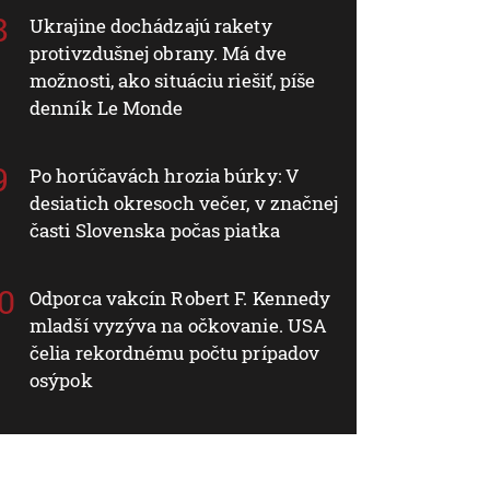
Ukrajine dochádzajú rakety
protivzdušnej obrany. Má dve
možnosti, ako situáciu riešiť, píše
denník Le Monde
Po horúčavách hrozia búrky: V
desiatich okresoch večer, v značnej
časti Slovenska počas piatka
Odporca vakcín Robert F. Kennedy
mladší vyzýva na očkovanie. USA
čelia rekordnému počtu prípadov
osýpok