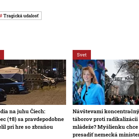
Tragická udalosť
Svet
dia na juhu Čiech:
Návštevami koncentračn
ec (†8) sa pravdepodobne
táborov proti radikalizácii
elil pri hre so zbraňou
mládeže? Myšlienku chce
presadiť nemecká ministe