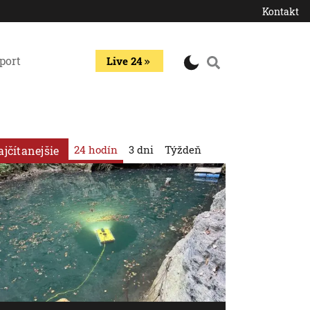
Kontakt
port
Live 24
24 hodín
3 dni
Týždeň
ajčítanejšie