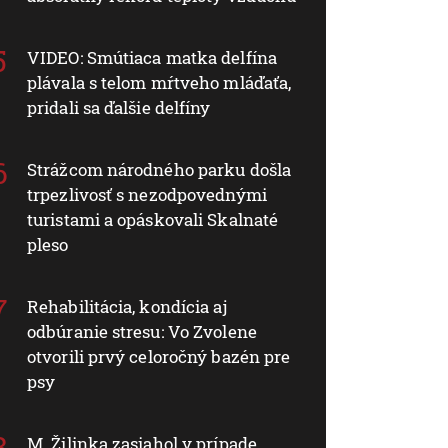
VIDEO: Smútiaca matka delfína
plávala s telom mŕtveho mláďaťa,
pridali sa ďalšie delfíny
Strážcom národného parku došla
trpezlivosť s nezodpovednými
turistami a opáskovali Skalnaté
pleso
Rehabilitácia, kondícia aj
odbúranie stresu: Vo Zvolene
otvorili prvý celoročný bazén pre
psy
M. Žilinka zasiahol v prípade