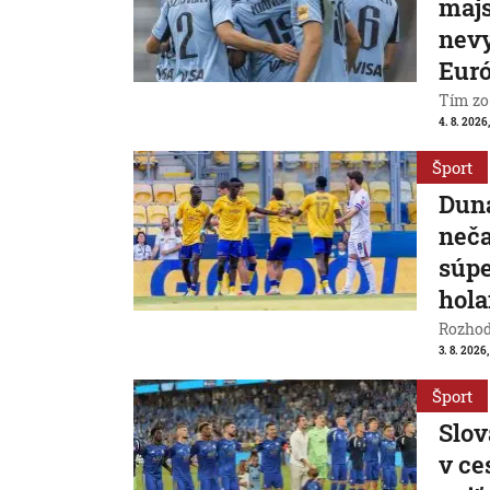
majs
nevy
Eur
Tím zo
4. 8. 2026
Šport
Duna
neča
súpe
hol
Rozhod
3. 8. 2026
Šport
Slov
v ce