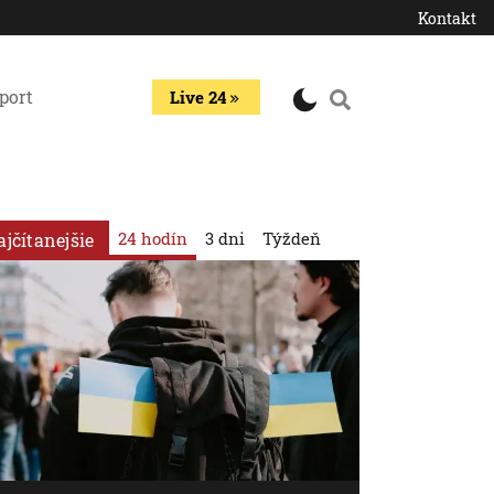
Kontakt
port
Live 24
24 hodín
3 dni
Týždeň
ajčítanejšie