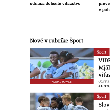
odnáša dôležité víťazstvo
preve
v poh
Nové v rubrike Šport
Šport
VIDE
Mjäl
víťa
Odveta
AKTUALIZOVANÉ
4. 8. 2026
Šport
Slov