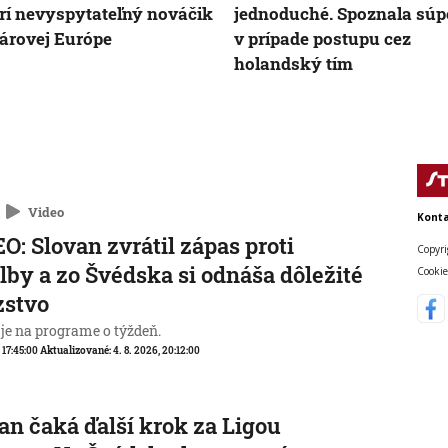
rí nevyspytateľný nováčik
jednoduché. Spoznala súp
árovej Európe
v prípade postupu cez
holandský tím
Video
Konta
O: Slovan zvrátil zápas proti
Copyri
lby a zo Švédska si odnáša dôležité
Cookie
zstvo
 je na programe o týždeň.
, 17:45:00
Aktualizované:
4. 8. 2026, 20:12:00
an čaká ďalší krok za Ligou