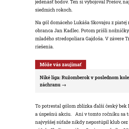
jedenásť bodov. Ten si vybojoval Prešov, naj
siedmich rokoch.
Na gól domáceho Lukáša Skovajsu z piatej 
obranca Jan Kadlec. Potom prišli nožničk
mladého stredopoliara Gajdoša. V závere Tre
riešenia.
Môže vás zaujímať
Niké liga: Ružomberok v poslednom kole
záchranu
To potrestal gólom zblízka ďalší český bek
a úspešnú akciu. Ani v tomto ročníku sa ta
najvyššej súťaže nikdy nepostúpil klub cez