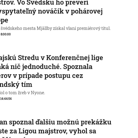
trov. Vo Švédsku ho preverí
spytateľný nováčik v pohárovej
ópe
 švédskeho mesta Mjällby získal vlani premiérový titul.
, 8:00:00
jskú Stredu v Konferenčnej lige
ká nič jednoduché. Spoznala
rov v prípade postupu cez
andský tím
ol o tom žreb v Nyone.
, 14:44:54
an spoznal ďalšiu možnú prekážku
ste za Ligou majstrov, vyhol sa