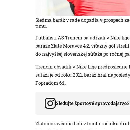
Siedma baráž v rade dopadla v prospech z
tímu.
Futbalisti AS Trenčín sa udržali v Niké lige.
baráže Zlaté Moravce 4:2, víťazný gól strel
do najvyššej slovenskej súťaže po ročnej pa
Trenčín obsadili v Niké Lige predposledné
súťaži je od roku 2011, baráž hral naposled
Popradom 6:1.
Sledujte športové spravodajstvo
S
Zlatomoravčania boli v tomto ročníku druhe