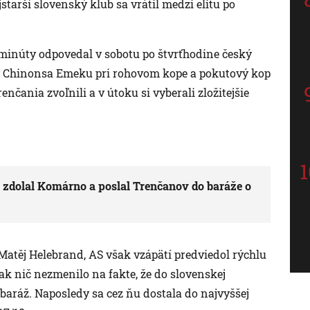
starší slovenský klub sa vrátil medzi elitu po
minúty odpovedal v sobotu po štvrťhodine český
y Chinonsa Emeku pri rohovom kope a pokutový kop
nčania zvoľnili a v útoku si vyberali zložitejšie
 zdolal Komárno a poslal Trenčanov do baráže o
 Matěj Helebrand, AS však vzápätí predviedol rýchlu
k nič nezmenilo na fakte, že do slovenskej
 baráž. Naposledy sa cez ňu dostala do najvyššej