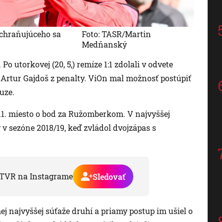
achraňujúceho sa
Foto: TASR/Martin
Medňanský
 Po utorkovej (20, 5,) remíze 1:1 zdolali v odvete
il Artur Gajdoš z penalty. ViOn mal možnosť postúpiť
uze.
 11. miesto o bod za Ružomberkom. V najvyššej
y v sezóne 2018/19, keď zvládol dvojzápas s
TVR na Instagrame
Sledovať
j najvyššej súťaže druhí a priamy postup im ušiel o