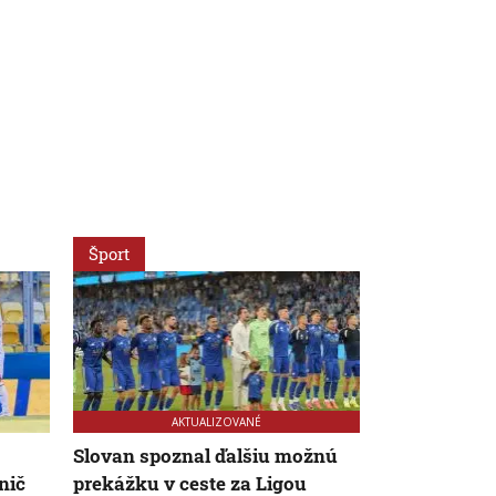
Šport
Šport
AKTUALIZOVANÉ
Slovan spoznal ďalšiu možnú
Poľský diaľk
nič
prekážku v ceste za Ligou
históriu, Ba