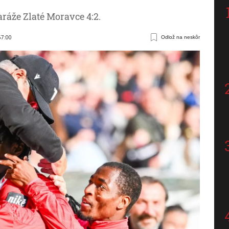
aráže Zlaté Moravce 4:2.
57:00
Odlož na neskôr