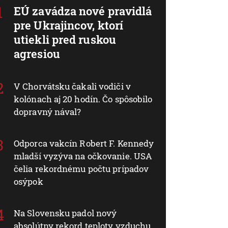
EÚ zavádza nové pravidlá
pre Ukrajincov, ktorí
utiekli pred ruskou
agresiou
V Chorvátsku čakali vodiči v
kolónach aj 20 hodín. Čo spôsobilo
dopravný nával?
Odporca vakcín Robert F. Kennedy
mladší vyzýva na očkovanie. USA
čelia rekordnému počtu prípadov
osýpok
Na Slovensku padol nový
absolútny rekord teploty vzduchu