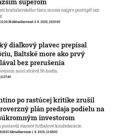
ťažším súperom
sti bratislavského tímu musia najprv postúpiť cez
y.
 12:26:38
Aktualizované:
3. 8. 2026, 13:20:00
ký diaľkový plavec prepísal
óriu, Baltské more ako prvý
lával bez prerušenia
orenom mori strávil 56 hodín.
 11:27:40
ntino po rastúcej kritike zrušil
roverzný plán predaja podielu na
súkromným investorom
a postavili viaceré futbalové konfederácie.
 8:18:25
Aktualizované:
1. 8. 2026, 12:48:00