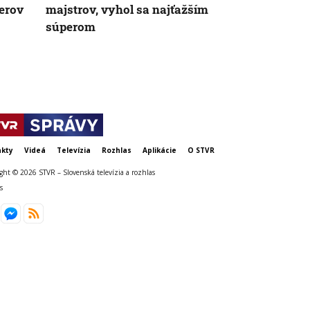
erov
majstrov, vyhol sa najťažším
preplával be
súperom
kty
Videá
Televízia
Rozhlas
Aplikácie
O STVR
ght © 2026 STVR – Slovenská televízia a rozhlas
s