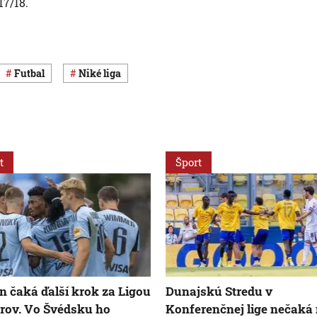
17/18.
Futbal
Niké liga
t
Šport
n čaká ďalší krok za Ligou
Dunajskú Stredu v
rov. Vo Švédsku ho
Konferenčnej lige nečaká 