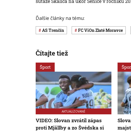
súťaže Skalica na úkor Senice v ročníku 20
Ďalšie články na tému:
AS Trenčín
FC ViOn Zlaté Moravce
Čítajte tiež
Šport
Špor
AKTUALIZOVANÉ
VIDEO: Slovan zvrátil zápas
Slova
proti Mjällby a zo Švédska si
majst