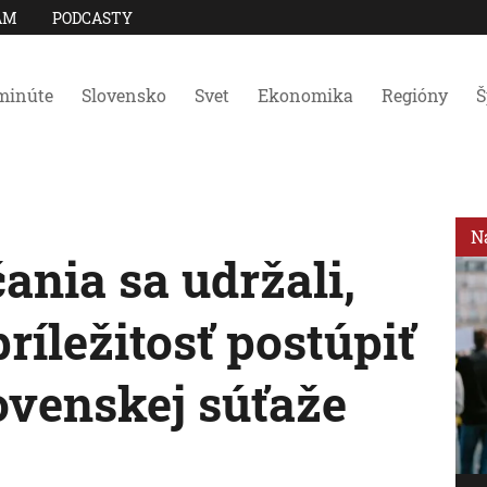
AM
PODCASTY
minúte
Slovensko
Svet
Ekonomika
Regióny
Š
N
čania sa udržali,
ríležitosť postúpiť
ovenskej súťaže