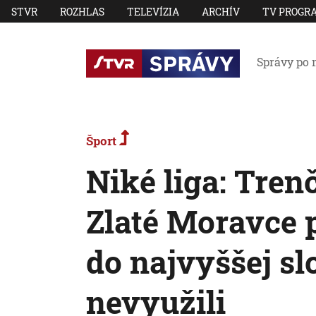
STVR
ROZHLAS
TELEVÍZIA
ARCHÍV
TV PROGR
Správy po 
Šport
Niké liga: Tren
Zlaté Moravce p
do najvyššej sl
nevyužili