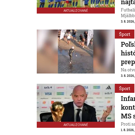
naj
Futbali
AKTUALIZOVANÉ
Mjälbb
3. 8. 2026,
Šport
Poľs
hist
prep
Na otv
3. 8. 2026,
Šport
Infa
kont
MS 
Proti s
AKTUALIZOVANÉ
1. 8. 2026,